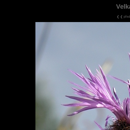
Velk
❮ ❮ před