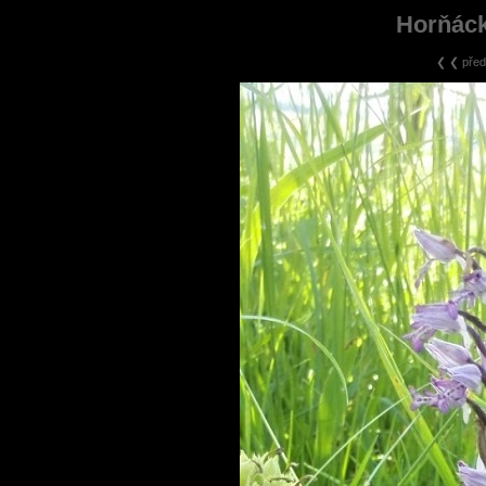
Horňáck
❮ ❮ před