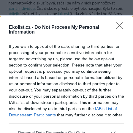
internetových diskuzí bývá, začali se nám v nich pomnožovat
různá individua
. Číst diskuze přestalo být obohacující. Bylo to spíš
ubíjející
. Někteří byli na sebe
jak psi
(teda vlci). Někdy i horší. A my
jsme si řekli:
stop
. A diskuze jsme vypnuli.
Ekolist.cz -
Do Not Process My Personal
Nadělte si pod stromeček Ekolist.cz. Příští rok už
Information
možná nebudete mít šanci
28.11.2013
If you wish to opt-out of the sale, sharing to third parties, or
Jak asi mnozí víte, Ekolist.cz se již řadu měsíců potácí na hraně
existence a proto oslovuje své čtenáře se
žádostí o podporu
.
processing of your personal or sensitive information for
Chápu, že je těžko vidět pod kapotu neziskového média. Pokusím
targeted advertising by us, please use the below opt-out
se objasnit příčiny naší současné neutěšené situace. Některé
section to confirm your selection. Please note that after your
příčiny jsou čistě objektivní a ovlivnit jsme je nemohli. Za něco si
opt-out request is processed you may continue seeing
můžeme sami.
interest-based ads based on personal information utilized by
us or personal information disclosed to third parties prior to
Září 2013: Blackout Ekolistu aneb Příště tu nemusí být
your opt-out. You may separately opt-out of the further
25.9.2013
disclosure of your personal information by third parties on the
Na stránkách Ekolistu.cz jsme spustili reklamní kampaň, která se
obrací přímo na Vás, naše čtenáře. A její hlavní heslo „Našli jste
IAB’s list of downstream participants. This information may
Ekolist.cz? Příště tu nemusí být“ není rozhodně nadnesené. Server
also be disclosed by us to third parties on the
IAB’s List of
Ekolist.cz se totiž stále potácí na hraně, buď se nám podaří získat
Downstream Participants
that may further disclose it to other
peníze na další činnost, nebo bude poctivější říct si, že to nejde a se
third parties.
ctí zavřít krám.
Personal Data Processing Opt Outs