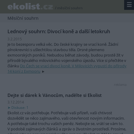
☰
/
měsíční souhrn
Měsíční souhrn
Lednový souhrn: Divocí koně a další letokruh
3.2.2015
Je to bezesporu velká věc. Do české krajiny se vrací koně. Žádní
plnokrevníci s ušlechtilou stavbou těla. Drsné plemeno
exmoorských poníků. Nebudou běhat závody, budou prostě žít v
přírodě bývalého milovického vojenského újezdu. Více si přečtěte v
článku
Do Čech se vrací divocí koně. V Milovicích vypustí do přírody
14 koní z Exmooru
reklama
Dejte si dárek k Vánocům, nadělte si Ekolist
3.12.2014
Diskuse: 1
Ekolist.cz vás potřebuje. Potřebuje vaši přízeň, vaši chtivost
dozvědět se něco zajímavého, vaši otevřenost novým informacím.
A potřebuje také trochu vašich peněz. Nebojte se, vrátí se vám to.
V podobě zajímavých článků a zpráv o životním prostředí. Prosíme,