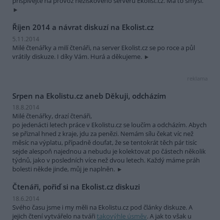
přispívejte na provoz neziskového serveru Ekolist.cz. Má to smysl.
Říjen 2014 a návrat diskuzí na Ekolist.cz
5.11.2014
Milé čtenářky a milí čtenáři, na server Ekolist.cz se po roce a půl
vrátily diskuze. I díky Vám. Hurá a děkujeme.
reklama
Srpen na Ekolistu.cz aneb Děkuji, odcházím
18.8.2014
Milé čtenářky, drazí čtenáři,
po jedenácti letech práce v Ekolistu.cz se loučím a odcházím. Abych
se přiznal hned z kraje, jdu za penězi. Nemám sílu čekat víc než
měsíc na výplatu, případně doufat, že se tentokrát těch pár tisíc
sejde alespoň najednou a nebudu je kolektovat po částech několik
týdnů, jako v posledních více než dvou letech. Každý máme práh
bolesti někde jinde, můj je naplněn.
Čtenáři, pořiď si na Ekolist.cz diskuzi
18.6.2014
Svého času jsme i my měli na Ekolistu.cz pod články diskuze. A
jejich čtení vytvářelo na tváři
takovýhle úsměv
. A jak to však u