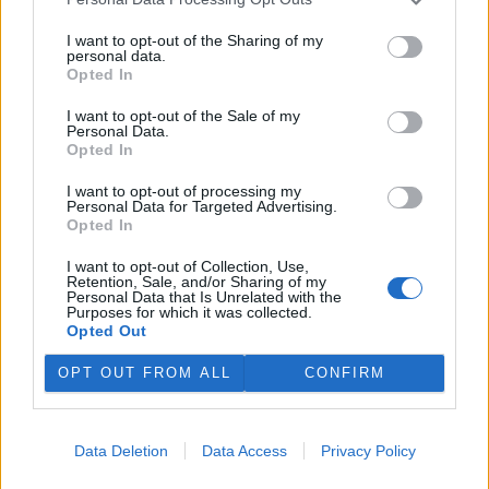
Červen 2013 na Ekolistu aneb Nový šéfredaktor
1.7.2013
I want to opt-out of the Sharing of my
Milé čtenářky a milí čtenáři,
personal data.
jak jistě tušíte, Ekolist.cz prochází důležitou proměnou. Neradostná
Opted In
finanční situace vede redakci k dost bolestnému rozhodování, co z
nabídky čtenářům oželet, aby server co nejvíc snížil náklady,
I want to opt-out of the Sale of my
zároveň ale aby zůstal relevantním zdrojem článků o přírodě a
Personal Data.
životním prostředí. Prvních šest měsíců roku 2013 se nám podařilo
Opted In
zvládnout a teď přeskupujeme řady na další měsíce.
I want to opt-out of processing my
Květen 2013: Co si na Ekolistu nepřečtete (pokud si to
Personal Data for Targeted Advertising.
Opted In
sami nenapíšete)
27.5.2013
I want to opt-out of Collection, Use,
Milé čtenářky a milí čtenáři,
Retention, Sale, and/or Sharing of my
Personal Data that Is Unrelated with the
Únor 2013 na Ekolistu: Dočasný konec diskuzí a
Purposes for which it was collected.
poděkování dárcům
Opted Out
8.3.2013
OPT OUT FROM ALL
CONFIRM
Milé čtenářky a milí čtenáři,
1
|
2
|
3
|
4
|
»
Data Deletion
Data Access
Privacy Policy