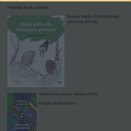
Přehled knih a filmů
Mojmír Vlašín: Další příhody
ochránce přírody
Viktorie Hanišová: Beton a hlína
Koupit na Kosmas.cz