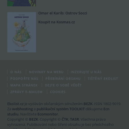
Omar el Karib: Ostrov Socci
Koupit na Kosmas.cz
O NÁS
NOVINKY NA WEBU
INZERUJTE U NÁS
PODPOŘTE NÁS
PŘEBÍRÁNÍ OBSAHU
TIŠTĚNÝ EKOLIST
MAPA STRÁNEK
DEJTE O SOBĚ VĚDĚT
ZPRÁVY E-MAILEM
COOKIES
Ekolist.cz
je vydáván občanským sdružením
BEZK
. ISSN 1802-9019.
Za
webhosting
a
publikační systém TOOLKIT
děkujeme
Ecn
studiu
. Navštivte
Ecomonitor
.
Copyright ©
BEZK
. Copyright ©
ČTK
,
TASR
. Všechna práva
vyhrazena. Publikování nebo šíření obsahu je bez předchozího