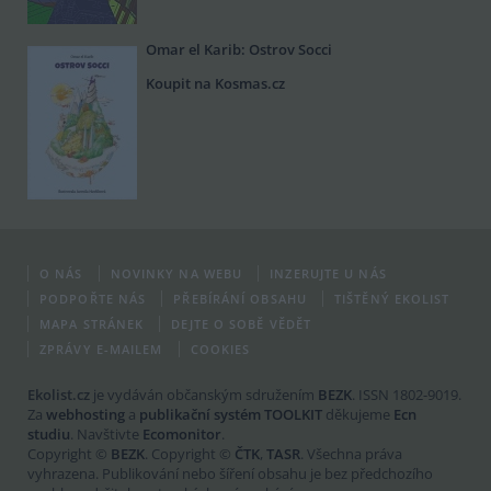
Omar el Karib: Ostrov Socci
Koupit na Kosmas.cz
O NÁS
NOVINKY NA WEBU
INZERUJTE U NÁS
PODPOŘTE NÁS
PŘEBÍRÁNÍ OBSAHU
TIŠTĚNÝ EKOLIST
MAPA STRÁNEK
DEJTE O SOBĚ VĚDĚT
ZPRÁVY E-MAILEM
COOKIES
Ekolist.cz
je vydáván občanským sdružením
BEZK
. ISSN 1802-9019.
Za
webhosting
a
publikační systém TOOLKIT
děkujeme
Ecn
studiu
. Navštivte
Ecomonitor
.
Copyright ©
BEZK
. Copyright ©
ČTK
,
TASR
. Všechna práva
vyhrazena. Publikování nebo šíření obsahu je bez předchozího