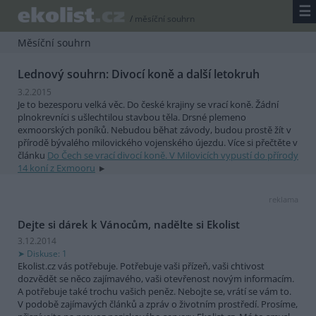
☰
/
měsíční souhrn
Měsíční souhrn
Lednový souhrn: Divocí koně a další letokruh
3.2.2015
Je to bezesporu velká věc. Do české krajiny se vrací koně. Žádní
plnokrevníci s ušlechtilou stavbou těla. Drsné plemeno
exmoorských poníků. Nebudou běhat závody, budou prostě žít v
přírodě bývalého milovického vojenského újezdu. Více si přečtěte v
článku
Do Čech se vrací divocí koně. V Milovicích vypustí do přírody
14 koní z Exmooru
reklama
Dejte si dárek k Vánocům, nadělte si Ekolist
3.12.2014
Diskuse: 1
Ekolist.cz vás potřebuje. Potřebuje vaši přízeň, vaši chtivost
dozvědět se něco zajímavého, vaši otevřenost novým informacím.
A potřebuje také trochu vašich peněz. Nebojte se, vrátí se vám to.
V podobě zajímavých článků a zpráv o životním prostředí. Prosíme,