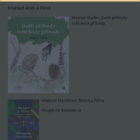
Přehled knih a filmů
Mojmír Vlašín: Další příhody
ochránce přírody
Viktorie Hanišová: Beton a hlína
Koupit na Kosmas.cz