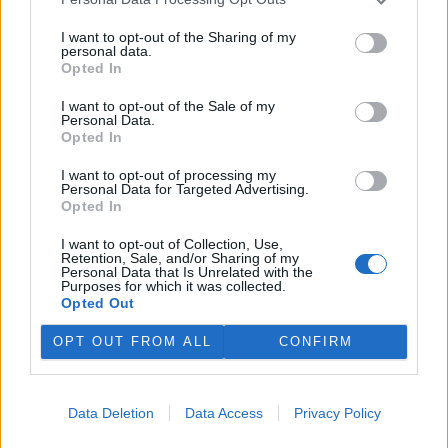
Červen 2013 na Ekolistu aneb Nový šéfredaktor
1.7.2013
I want to opt-out of the Sharing of my
Milé čtenářky a milí čtenáři,
personal data.
jak jistě tušíte, Ekolist.cz prochází důležitou proměnou. Neradostná
Opted In
finanční situace vede redakci k dost bolestnému rozhodování, co z
nabídky čtenářům oželet, aby server co nejvíc snížil náklady,
I want to opt-out of the Sale of my
zároveň ale aby zůstal relevantním zdrojem článků o přírodě a
Personal Data.
životním prostředí. Prvních šest měsíců roku 2013 se nám podařilo
Opted In
zvládnout a teď přeskupujeme řady na další měsíce.
I want to opt-out of processing my
Květen 2013: Co si na Ekolistu nepřečtete (pokud si to
Personal Data for Targeted Advertising.
Opted In
sami nenapíšete)
27.5.2013
I want to opt-out of Collection, Use,
Milé čtenářky a milí čtenáři,
Retention, Sale, and/or Sharing of my
Personal Data that Is Unrelated with the
Únor 2013 na Ekolistu: Dočasný konec diskuzí a
Purposes for which it was collected.
poděkování dárcům
Opted Out
8.3.2013
OPT OUT FROM ALL
CONFIRM
Milé čtenářky a milí čtenáři,
1
|
2
|
3
|
4
|
»
Data Deletion
Data Access
Privacy Policy