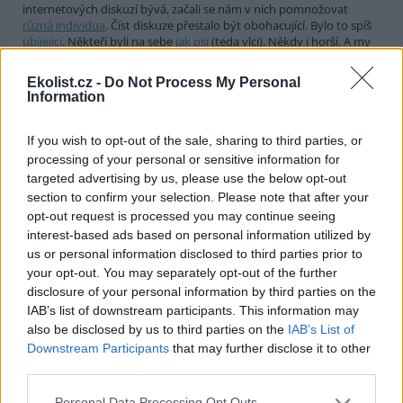
internetových diskuzí bývá, začali se nám v nich pomnožovat
různá individua
. Číst diskuze přestalo být obohacující. Bylo to spíš
ubíjející
. Někteří byli na sebe
jak psi
(teda vlci). Někdy i horší. A my
jsme si řekli:
stop
. A diskuze jsme vypnuli.
Ekolist.cz -
Do Not Process My Personal
Nadělte si pod stromeček Ekolist.cz. Příští rok už
Information
možná nebudete mít šanci
28.11.2013
If you wish to opt-out of the sale, sharing to third parties, or
Jak asi mnozí víte, Ekolist.cz se již řadu měsíců potácí na hraně
existence a proto oslovuje své čtenáře se
žádostí o podporu
.
processing of your personal or sensitive information for
Chápu, že je těžko vidět pod kapotu neziskového média. Pokusím
targeted advertising by us, please use the below opt-out
se objasnit příčiny naší současné neutěšené situace. Některé
section to confirm your selection. Please note that after your
příčiny jsou čistě objektivní a ovlivnit jsme je nemohli. Za něco si
opt-out request is processed you may continue seeing
můžeme sami.
interest-based ads based on personal information utilized by
us or personal information disclosed to third parties prior to
Září 2013: Blackout Ekolistu aneb Příště tu nemusí být
your opt-out. You may separately opt-out of the further
25.9.2013
disclosure of your personal information by third parties on the
Na stránkách Ekolistu.cz jsme spustili reklamní kampaň, která se
obrací přímo na Vás, naše čtenáře. A její hlavní heslo „Našli jste
IAB’s list of downstream participants. This information may
Ekolist.cz? Příště tu nemusí být“ není rozhodně nadnesené. Server
also be disclosed by us to third parties on the
IAB’s List of
Ekolist.cz se totiž stále potácí na hraně, buď se nám podaří získat
Downstream Participants
that may further disclose it to other
peníze na další činnost, nebo bude poctivější říct si, že to nejde a se
third parties.
ctí zavřít krám.
Personal Data Processing Opt Outs