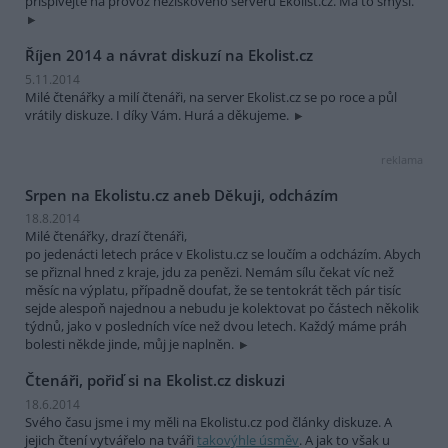
přispívejte na provoz neziskového serveru Ekolist.cz. Má to smysl.
Říjen 2014 a návrat diskuzí na Ekolist.cz
5.11.2014
Milé čtenářky a milí čtenáři, na server Ekolist.cz se po roce a půl
vrátily diskuze. I díky Vám. Hurá a děkujeme.
reklama
Srpen na Ekolistu.cz aneb Děkuji, odcházím
18.8.2014
Milé čtenářky, drazí čtenáři,
po jedenácti letech práce v Ekolistu.cz se loučím a odcházím. Abych
se přiznal hned z kraje, jdu za penězi. Nemám sílu čekat víc než
měsíc na výplatu, případně doufat, že se tentokrát těch pár tisíc
sejde alespoň najednou a nebudu je kolektovat po částech několik
týdnů, jako v posledních více než dvou letech. Každý máme práh
bolesti někde jinde, můj je naplněn.
Čtenáři, pořiď si na Ekolist.cz diskuzi
18.6.2014
Svého času jsme i my měli na Ekolistu.cz pod články diskuze. A
jejich čtení vytvářelo na tváři
takovýhle úsměv
. A jak to však u