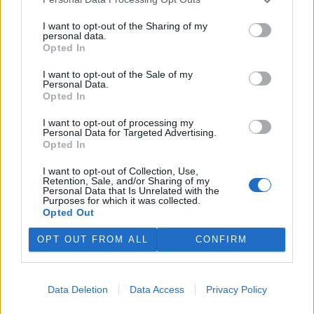
Červen 2013 na Ekolistu aneb Nový šéfredaktor
1.7.2013
I want to opt-out of the Sharing of my
Milé čtenářky a milí čtenáři,
personal data.
jak jistě tušíte, Ekolist.cz prochází důležitou proměnou. Neradostná
Opted In
finanční situace vede redakci k dost bolestnému rozhodování, co z
nabídky čtenářům oželet, aby server co nejvíc snížil náklady,
I want to opt-out of the Sale of my
zároveň ale aby zůstal relevantním zdrojem článků o přírodě a
Personal Data.
životním prostředí. Prvních šest měsíců roku 2013 se nám podařilo
Opted In
zvládnout a teď přeskupujeme řady na další měsíce.
I want to opt-out of processing my
Květen 2013: Co si na Ekolistu nepřečtete (pokud si to
Personal Data for Targeted Advertising.
Opted In
sami nenapíšete)
27.5.2013
I want to opt-out of Collection, Use,
Milé čtenářky a milí čtenáři,
Retention, Sale, and/or Sharing of my
Personal Data that Is Unrelated with the
Únor 2013 na Ekolistu: Dočasný konec diskuzí a
Purposes for which it was collected.
poděkování dárcům
Opted Out
8.3.2013
OPT OUT FROM ALL
CONFIRM
Milé čtenářky a milí čtenáři,
1
|
2
|
3
|
4
|
»
Data Deletion
Data Access
Privacy Policy