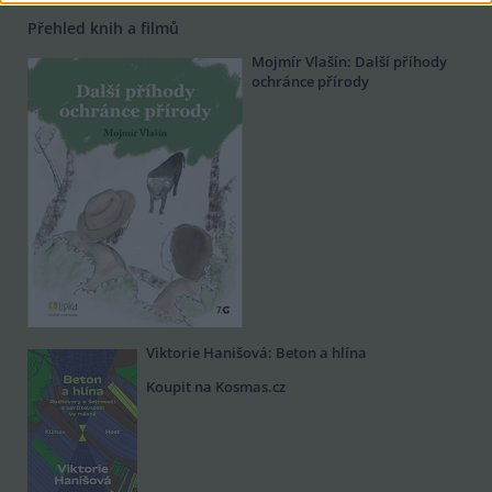
Přehled knih a filmů
Mojmír Vlašín: Další příhody
ochránce přírody
Viktorie Hanišová: Beton a hlína
Koupit na Kosmas.cz