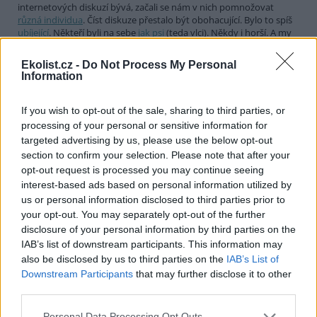
internetových diskuzí bývá, začali se nám v nich pomnožovat
různá individua
. Číst diskuze přestalo být obohacující. Bylo to spíš
ubíjející
. Někteří byli na sebe
jak psi
(teda vlci). Někdy i horší. A my
jsme si řekli:
stop
. A diskuze jsme vypnuli.
Ekolist.cz -
Do Not Process My Personal
Nadělte si pod stromeček Ekolist.cz. Příští rok už
Information
možná nebudete mít šanci
28.11.2013
If you wish to opt-out of the sale, sharing to third parties, or
Jak asi mnozí víte, Ekolist.cz se již řadu měsíců potácí na hraně
existence a proto oslovuje své čtenáře se
žádostí o podporu
.
processing of your personal or sensitive information for
Chápu, že je těžko vidět pod kapotu neziskového média. Pokusím
targeted advertising by us, please use the below opt-out
se objasnit příčiny naší současné neutěšené situace. Některé
section to confirm your selection. Please note that after your
příčiny jsou čistě objektivní a ovlivnit jsme je nemohli. Za něco si
opt-out request is processed you may continue seeing
můžeme sami.
interest-based ads based on personal information utilized by
us or personal information disclosed to third parties prior to
Září 2013: Blackout Ekolistu aneb Příště tu nemusí být
your opt-out. You may separately opt-out of the further
25.9.2013
disclosure of your personal information by third parties on the
Na stránkách Ekolistu.cz jsme spustili reklamní kampaň, která se
obrací přímo na Vás, naše čtenáře. A její hlavní heslo „Našli jste
IAB’s list of downstream participants. This information may
Ekolist.cz? Příště tu nemusí být“ není rozhodně nadnesené. Server
also be disclosed by us to third parties on the
IAB’s List of
Ekolist.cz se totiž stále potácí na hraně, buď se nám podaří získat
Downstream Participants
that may further disclose it to other
peníze na další činnost, nebo bude poctivější říct si, že to nejde a se
third parties.
ctí zavřít krám.
Personal Data Processing Opt Outs