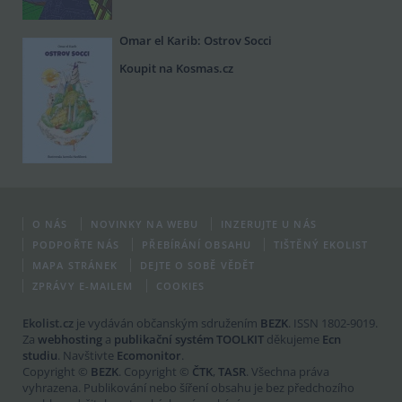
Omar el Karib: Ostrov Socci
Koupit na Kosmas.cz
O NÁS
NOVINKY NA WEBU
INZERUJTE U NÁS
PODPOŘTE NÁS
PŘEBÍRÁNÍ OBSAHU
TIŠTĚNÝ EKOLIST
MAPA STRÁNEK
DEJTE O SOBĚ VĚDĚT
ZPRÁVY E-MAILEM
COOKIES
Ekolist.cz
je vydáván občanským sdružením
BEZK
. ISSN 1802-9019.
Za
webhosting
a
publikační systém TOOLKIT
děkujeme
Ecn
studiu
. Navštivte
Ecomonitor
.
Copyright ©
BEZK
. Copyright ©
ČTK
,
TASR
. Všechna práva
vyhrazena. Publikování nebo šíření obsahu je bez předchozího