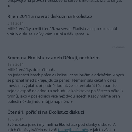
přispívejte na provoz neziskového serveru Ekolist.cz. Má to smysl.
Říjen 2014 a návrat diskuzí na Ekolist.cz
5.11.2014
Milé čtenářky a milí čtenáři, na server Ekolist.cz se po roce a půl
vrátily diskuze. I díky Vám. Hurá a děkujeme.
reklama
Srpen na Ekolistu.cz aneb Děkuji, odcházím
18.8.2014
Milé čtenářky, drazí čtenáři,
po jedenácti letech práce v Ekolistu.cz se loučím a odcházím. Abych
se přiznal hned z kraje, jdu za penězi. Nemám sílu čekat víc než
měsíc na výplatu, případně doufat, že se tentokrát těch pár tisíc
sejde alespoň najednou a nebudu je kolektovat po částech několik
týdnů, jako v posledních více než dvou letech. Každý máme práh
bolesti někde jinde, můj je naplněn.
Čtenáři, pořiď si na Ekolist.cz diskuzi
18.6.2014
Svého času jsme i my měli na Ekolistu.cz pod články diskuze. A
jejich čtení vytvářelo na tváři
takovýhle úsměv
. A jak to však u