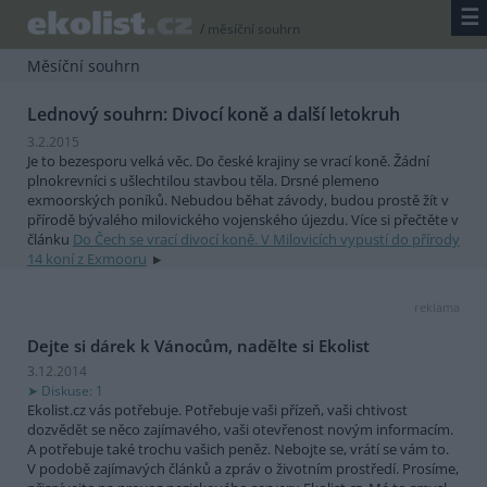
☰
/
měsíční souhrn
Měsíční souhrn
Lednový souhrn: Divocí koně a další letokruh
3.2.2015
Je to bezesporu velká věc. Do české krajiny se vrací koně. Žádní
plnokrevníci s ušlechtilou stavbou těla. Drsné plemeno
exmoorských poníků. Nebudou běhat závody, budou prostě žít v
přírodě bývalého milovického vojenského újezdu. Více si přečtěte v
článku
Do Čech se vrací divocí koně. V Milovicích vypustí do přírody
14 koní z Exmooru
reklama
Dejte si dárek k Vánocům, nadělte si Ekolist
3.12.2014
Diskuse: 1
Ekolist.cz vás potřebuje. Potřebuje vaši přízeň, vaši chtivost
dozvědět se něco zajímavého, vaši otevřenost novým informacím.
A potřebuje také trochu vašich peněz. Nebojte se, vrátí se vám to.
V podobě zajímavých článků a zpráv o životním prostředí. Prosíme,