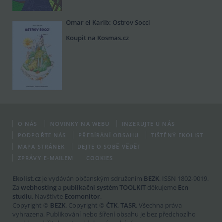
Omar el Karib: Ostrov Socci
Koupit na Kosmas.cz
O NÁS
NOVINKY NA WEBU
INZERUJTE U NÁS
PODPOŘTE NÁS
PŘEBÍRÁNÍ OBSAHU
TIŠTĚNÝ EKOLIST
MAPA STRÁNEK
DEJTE O SOBĚ VĚDĚT
ZPRÁVY E-MAILEM
COOKIES
Ekolist.cz
je vydáván občanským sdružením
BEZK
. ISSN 1802-9019.
Za
webhosting
a
publikační systém TOOLKIT
děkujeme
Ecn
studiu
. Navštivte
Ecomonitor
.
Copyright ©
BEZK
. Copyright ©
ČTK
,
TASR
. Všechna práva
vyhrazena. Publikování nebo šíření obsahu je bez předchozího