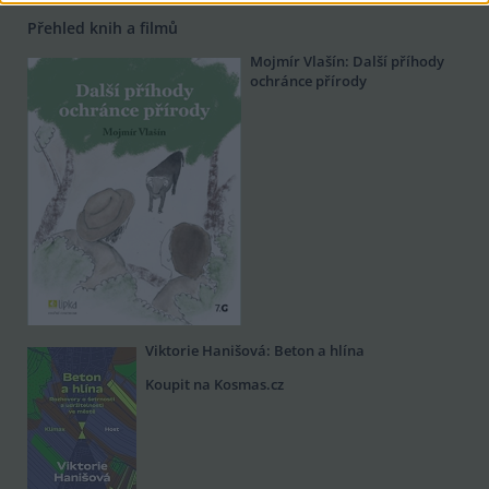
Přehled knih a filmů
Mojmír Vlašín: Další příhody
ochránce přírody
Viktorie Hanišová: Beton a hlína
Koupit na Kosmas.cz