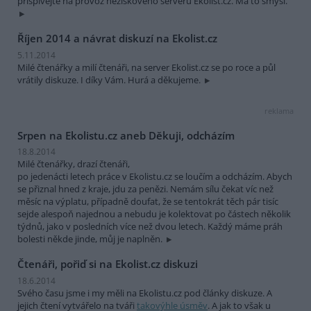
přispívejte na provoz neziskového serveru Ekolist.cz. Má to smysl.
Říjen 2014 a návrat diskuzí na Ekolist.cz
5.11.2014
Milé čtenářky a milí čtenáři, na server Ekolist.cz se po roce a půl
vrátily diskuze. I díky Vám. Hurá a děkujeme.
reklama
Srpen na Ekolistu.cz aneb Děkuji, odcházím
18.8.2014
Milé čtenářky, drazí čtenáři,
po jedenácti letech práce v Ekolistu.cz se loučím a odcházím. Abych
se přiznal hned z kraje, jdu za penězi. Nemám sílu čekat víc než
měsíc na výplatu, případně doufat, že se tentokrát těch pár tisíc
sejde alespoň najednou a nebudu je kolektovat po částech několik
týdnů, jako v posledních více než dvou letech. Každý máme práh
bolesti někde jinde, můj je naplněn.
Čtenáři, pořiď si na Ekolist.cz diskuzi
18.6.2014
Svého času jsme i my měli na Ekolistu.cz pod články diskuze. A
jejich čtení vytvářelo na tváři
takovýhle úsměv
. A jak to však u