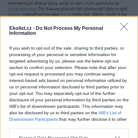
internetových diskuzí bývá, začali se nám v nich pomnožovat
různá individua
. Číst diskuze přestalo být obohacující. Bylo to spíš
ubíjející
. Někteří byli na sebe
jak psi
(teda vlci). Někdy i horší. A my
jsme si řekli:
stop
. A diskuze jsme vypnuli.
Ekolist.cz -
Do Not Process My Personal
Nadělte si pod stromeček Ekolist.cz. Příští rok už
Information
možná nebudete mít šanci
28.11.2013
If you wish to opt-out of the sale, sharing to third parties, or
Jak asi mnozí víte, Ekolist.cz se již řadu měsíců potácí na hraně
existence a proto oslovuje své čtenáře se
žádostí o podporu
.
processing of your personal or sensitive information for
Chápu, že je těžko vidět pod kapotu neziskového média. Pokusím
targeted advertising by us, please use the below opt-out
se objasnit příčiny naší současné neutěšené situace. Některé
section to confirm your selection. Please note that after your
příčiny jsou čistě objektivní a ovlivnit jsme je nemohli. Za něco si
opt-out request is processed you may continue seeing
můžeme sami.
interest-based ads based on personal information utilized by
us or personal information disclosed to third parties prior to
Září 2013: Blackout Ekolistu aneb Příště tu nemusí být
your opt-out. You may separately opt-out of the further
25.9.2013
disclosure of your personal information by third parties on the
Na stránkách Ekolistu.cz jsme spustili reklamní kampaň, která se
obrací přímo na Vás, naše čtenáře. A její hlavní heslo „Našli jste
IAB’s list of downstream participants. This information may
Ekolist.cz? Příště tu nemusí být“ není rozhodně nadnesené. Server
also be disclosed by us to third parties on the
IAB’s List of
Ekolist.cz se totiž stále potácí na hraně, buď se nám podaří získat
Downstream Participants
that may further disclose it to other
peníze na další činnost, nebo bude poctivější říct si, že to nejde a se
third parties.
ctí zavřít krám.
Personal Data Processing Opt Outs