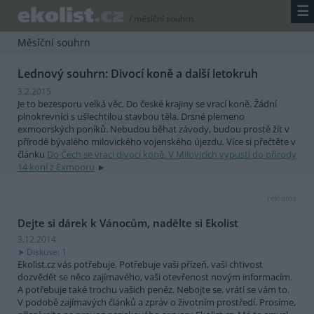
☰
/
měsíční souhrn
Měsíční souhrn
Lednový souhrn: Divocí koně a další letokruh
3.2.2015
Je to bezesporu velká věc. Do české krajiny se vrací koně. Žádní
plnokrevníci s ušlechtilou stavbou těla. Drsné plemeno
exmoorských poníků. Nebudou běhat závody, budou prostě žít v
přírodě bývalého milovického vojenského újezdu. Více si přečtěte v
článku
Do Čech se vrací divocí koně. V Milovicích vypustí do přírody
14 koní z Exmooru
reklama
Dejte si dárek k Vánocům, nadělte si Ekolist
3.12.2014
Diskuse: 1
Ekolist.cz vás potřebuje. Potřebuje vaši přízeň, vaši chtivost
dozvědět se něco zajímavého, vaši otevřenost novým informacím.
A potřebuje také trochu vašich peněz. Nebojte se, vrátí se vám to.
V podobě zajímavých článků a zpráv o životním prostředí. Prosíme,