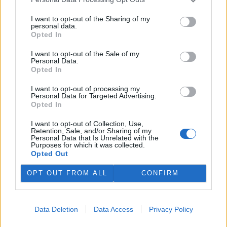
Červen 2013 na Ekolistu aneb Nový šéfredaktor
1.7.2013
I want to opt-out of the Sharing of my
Milé čtenářky a milí čtenáři,
personal data.
jak jistě tušíte, Ekolist.cz prochází důležitou proměnou. Neradostná
Opted In
finanční situace vede redakci k dost bolestnému rozhodování, co z
nabídky čtenářům oželet, aby server co nejvíc snížil náklady,
I want to opt-out of the Sale of my
zároveň ale aby zůstal relevantním zdrojem článků o přírodě a
Personal Data.
životním prostředí. Prvních šest měsíců roku 2013 se nám podařilo
Opted In
zvládnout a teď přeskupujeme řady na další měsíce.
I want to opt-out of processing my
Květen 2013: Co si na Ekolistu nepřečtete (pokud si to
Personal Data for Targeted Advertising.
Opted In
sami nenapíšete)
27.5.2013
I want to opt-out of Collection, Use,
Milé čtenářky a milí čtenáři,
Retention, Sale, and/or Sharing of my
Personal Data that Is Unrelated with the
Únor 2013 na Ekolistu: Dočasný konec diskuzí a
Purposes for which it was collected.
poděkování dárcům
Opted Out
8.3.2013
OPT OUT FROM ALL
CONFIRM
Milé čtenářky a milí čtenáři,
1
|
2
|
3
|
4
|
»
Data Deletion
Data Access
Privacy Policy