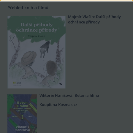
Přehled knih a filmů
Mojmír Vlašín: Další příhody
ochránce přírody
Viktorie Hanišová: Beton a hlína
Koupit na Kosmas.cz