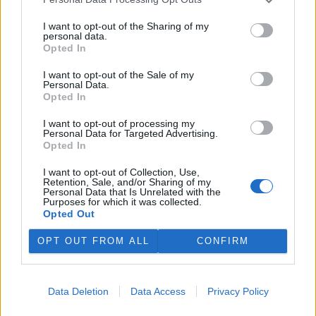
Červen 2013 na Ekolistu aneb Nový šéfredaktor
1.7.2013
I want to opt-out of the Sharing of my
Milé čtenářky a milí čtenáři,
personal data.
jak jistě tušíte, Ekolist.cz prochází důležitou proměnou. Neradostná
Opted In
finanční situace vede redakci k dost bolestnému rozhodování, co z
nabídky čtenářům oželet, aby server co nejvíc snížil náklady,
I want to opt-out of the Sale of my
zároveň ale aby zůstal relevantním zdrojem článků o přírodě a
Personal Data.
životním prostředí. Prvních šest měsíců roku 2013 se nám podařilo
Opted In
zvládnout a teď přeskupujeme řady na další měsíce.
I want to opt-out of processing my
Květen 2013: Co si na Ekolistu nepřečtete (pokud si to
Personal Data for Targeted Advertising.
Opted In
sami nenapíšete)
27.5.2013
I want to opt-out of Collection, Use,
Milé čtenářky a milí čtenáři,
Retention, Sale, and/or Sharing of my
Personal Data that Is Unrelated with the
Únor 2013 na Ekolistu: Dočasný konec diskuzí a
Purposes for which it was collected.
poděkování dárcům
Opted Out
8.3.2013
OPT OUT FROM ALL
CONFIRM
Milé čtenářky a milí čtenáři,
1
|
2
|
3
|
4
|
»
Data Deletion
Data Access
Privacy Policy