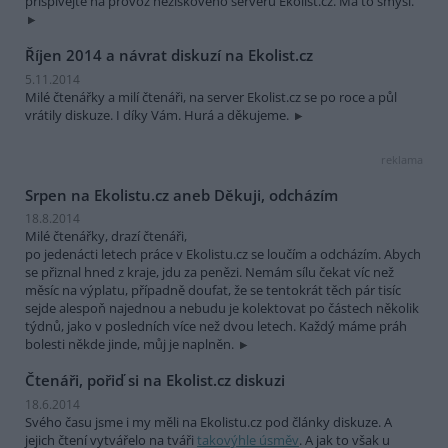
přispívejte na provoz neziskového serveru Ekolist.cz. Má to smysl.
Říjen 2014 a návrat diskuzí na Ekolist.cz
5.11.2014
Milé čtenářky a milí čtenáři, na server Ekolist.cz se po roce a půl
vrátily diskuze. I díky Vám. Hurá a děkujeme.
reklama
Srpen na Ekolistu.cz aneb Děkuji, odcházím
18.8.2014
Milé čtenářky, drazí čtenáři,
po jedenácti letech práce v Ekolistu.cz se loučím a odcházím. Abych
se přiznal hned z kraje, jdu za penězi. Nemám sílu čekat víc než
měsíc na výplatu, případně doufat, že se tentokrát těch pár tisíc
sejde alespoň najednou a nebudu je kolektovat po částech několik
týdnů, jako v posledních více než dvou letech. Každý máme práh
bolesti někde jinde, můj je naplněn.
Čtenáři, pořiď si na Ekolist.cz diskuzi
18.6.2014
Svého času jsme i my měli na Ekolistu.cz pod články diskuze. A
jejich čtení vytvářelo na tváři
takovýhle úsměv
. A jak to však u