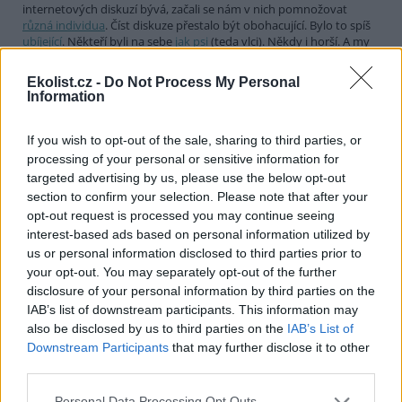
internetových diskuzí bývá, začali se nám v nich pomnožovat
různá individua
. Číst diskuze přestalo být obohacující. Bylo to spíš
ubíjející
. Někteří byli na sebe
jak psi
(teda vlci). Někdy i horší. A my
jsme si řekli:
stop
. A diskuze jsme vypnuli.
Ekolist.cz -
Do Not Process My Personal
Nadělte si pod stromeček Ekolist.cz. Příští rok už
Information
možná nebudete mít šanci
28.11.2013
If you wish to opt-out of the sale, sharing to third parties, or
Jak asi mnozí víte, Ekolist.cz se již řadu měsíců potácí na hraně
existence a proto oslovuje své čtenáře se
žádostí o podporu
.
processing of your personal or sensitive information for
Chápu, že je těžko vidět pod kapotu neziskového média. Pokusím
targeted advertising by us, please use the below opt-out
se objasnit příčiny naší současné neutěšené situace. Některé
section to confirm your selection. Please note that after your
příčiny jsou čistě objektivní a ovlivnit jsme je nemohli. Za něco si
opt-out request is processed you may continue seeing
můžeme sami.
interest-based ads based on personal information utilized by
us or personal information disclosed to third parties prior to
Září 2013: Blackout Ekolistu aneb Příště tu nemusí být
your opt-out. You may separately opt-out of the further
25.9.2013
disclosure of your personal information by third parties on the
Na stránkách Ekolistu.cz jsme spustili reklamní kampaň, která se
obrací přímo na Vás, naše čtenáře. A její hlavní heslo „Našli jste
IAB’s list of downstream participants. This information may
Ekolist.cz? Příště tu nemusí být“ není rozhodně nadnesené. Server
also be disclosed by us to third parties on the
IAB’s List of
Ekolist.cz se totiž stále potácí na hraně, buď se nám podaří získat
Downstream Participants
that may further disclose it to other
peníze na další činnost, nebo bude poctivější říct si, že to nejde a se
third parties.
ctí zavřít krám.
Personal Data Processing Opt Outs