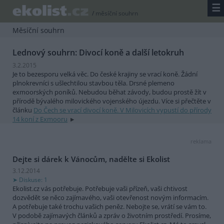
☰
/
měsíční souhrn
Měsíční souhrn
Lednový souhrn: Divocí koně a další letokruh
3.2.2015
Je to bezesporu velká věc. Do české krajiny se vrací koně. Žádní
plnokrevníci s ušlechtilou stavbou těla. Drsné plemeno
exmoorských poníků. Nebudou běhat závody, budou prostě žít v
přírodě bývalého milovického vojenského újezdu. Více si přečtěte v
článku
Do Čech se vrací divocí koně. V Milovicích vypustí do přírody
14 koní z Exmooru
reklama
Dejte si dárek k Vánocům, nadělte si Ekolist
3.12.2014
Diskuse: 1
Ekolist.cz vás potřebuje. Potřebuje vaši přízeň, vaši chtivost
dozvědět se něco zajímavého, vaši otevřenost novým informacím.
A potřebuje také trochu vašich peněz. Nebojte se, vrátí se vám to.
V podobě zajímavých článků a zpráv o životním prostředí. Prosíme,