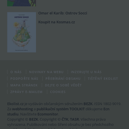
Omar el Karib: Ostrov Socci
Koupit na Kosmas.cz
O NÁS
NOVINKY NA WEBU
INZERUJTE U NÁS
PODPOŘTE NÁS
PŘEBÍRÁNÍ OBSAHU
TIŠTĚNÝ EKOLIST
MAPA STRÁNEK
DEJTE O SOBĚ VĚDĚT
ZPRÁVY E-MAILEM
COOKIES
Ekolist.cz
je vydáván občanským sdružením
BEZK
. ISSN 1802-9019.
Za
webhosting
a
publikační systém TOOLKIT
děkujeme
Ecn
studiu
. Navštivte
Ecomonitor
.
Copyright ©
BEZK
. Copyright ©
ČTK
,
TASR
. Všechna práva
vyhrazena. Publikování nebo šíření obsahu je bez předchozího