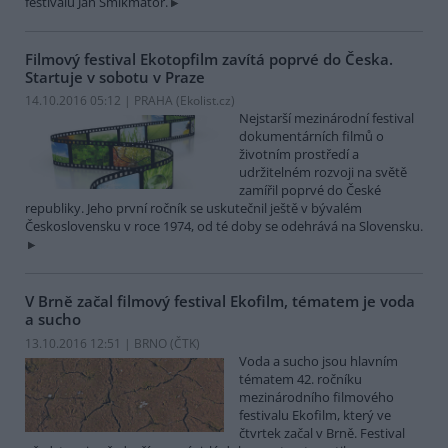
festivalu Jan Šmikmátor.
Filmový festival Ekotopfilm zavítá poprvé do Česka.
Startuje v sobotu v Praze
14.10.2016 05:12 | PRAHA (
Ekolist.cz
)
Nejstarší mezinárodní festival
dokumentárních filmů o
životním prostředí a
udržitelném rozvoji na světě
zamířil poprvé do České
republiky. Jeho první ročník se uskutečnil ještě v bývalém
Československu v roce 1974, od té doby se odehrává na Slovensku.
V Brně začal filmový festival Ekofilm, tématem je voda
a sucho
13.10.2016 12:51 | BRNO (
ČTK
)
Voda a sucho jsou hlavním
tématem 42. ročníku
mezinárodního filmového
festivalu Ekofilm, který ve
čtvrtek začal v Brně. Festival