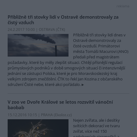
reklama
Přibližně tři stovky lidí v Ostravě demonstrovaly za
čistý vzduch
24.2.2017 10:00 | OSTRAVA (
ČTK
)
Přibližně tři stovky lidí dnes v
Ostravě demonstrovaly za
čisté ovzduší. Primátorovi
města Tomáši Macurovi (ANO)
předali před magistrátem
požadavky, které by měly zlepšit situaci. Chtějí přísnější regulací
průmyslových podniků v době smogových situací či intenzivnější
jednání se zástupci Polska, které je pro Moravskoslezský kraj
velkým zdrojem znečištění. ČTK to řekl Jan Kozina z občanského
sdružení Čisté nebe, které akci pořádalo.
V zoo ve Dvoře Králové se letos rozsvítil vánoční
baobab
15.12.2016 10:15 | PRAHA (
Ekolist.cz
)
Nejen zvířata, ale i desítky
svítících dekorací ve tvaru
zvířat, více než 150
ozdobených stromečků a