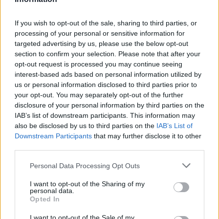
1.12.2016 09:08 | ZLÍN (
ČTK
)
Svět hmyzu a drahokamů
představí Muzeum
If you wish to opt-out of the sale, sharing to third parties, or
jihovýchodní Moravy ve Zlíně.
processing of your personal or sensitive information for
Výstava nazvaná Létající
targeted advertising by us, please use the below opt-out
drahokamy začíná 1. prosince
section to confirm your selection. Please note that after your
a potrvá do 29. ledna 2017. Na výstavě jsou originálním způsobem
opt-out request is processed you may continue seeing
představovány zdánlivě nesourodé kombinace tvořené
vypreparovanými exempláři hmyzu a zástupci z říše nerostů či
interest-based ads based on personal information utilized by
hornin, sdělila Alena Babicová, mluvčí Baťova institutu, ve kterém
us or personal information disclosed to third parties prior to
muzeum sídlí.
your opt-out. You may separately opt-out of the further
disclosure of your personal information by third parties on the
IAB’s list of downstream participants. This information may
Odpadky z pláží přetváří Nizozemec v umělecká díla
also be disclosed by us to third parties on the
IAB’s List of
20.10.2016 13:22 | SCHEVENINGEN (
ČTK
)
Downstream Participants
that may further disclose it to other
Když jeho dvouletý synek na
third parties.
kostarické pláží s bílým pískem
raději sbíral zátky od lahví než
Personal Data Processing Opt Outs
exotické mušle, přivedlo to
Ralpha Groenheijdeho
nakonec na nápad vytvářet umělecká díla z odpadků posbíraných
I want to opt-out of the Sharing of my
personal data.
na nizozemských plážích, píše agentura AFP.
Opted In
I want to opt-out of the Sale of my