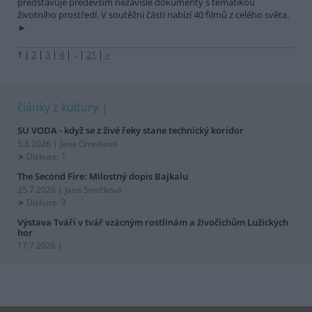
představuje především nezávislé dokumenty s tematikou
životního prostředí. V soutěžní části nabízí 40 filmů z celého světa.
1
|
2
|
3
|
4
|
..
|
21
|
»
články z kultury
SU VODA - když se z živé řeky stane technický koridor
5.8.2026 | Jana Omelková
Diskuse: 1
The Second Fire: Milostný dopis Bajkalu
25.7.2026 | Jana Smrčková
Diskuse: 9
Výstava Tváří v tvář vzácným rostlinám a živočichům Lužických
hor
17.7.2026 |