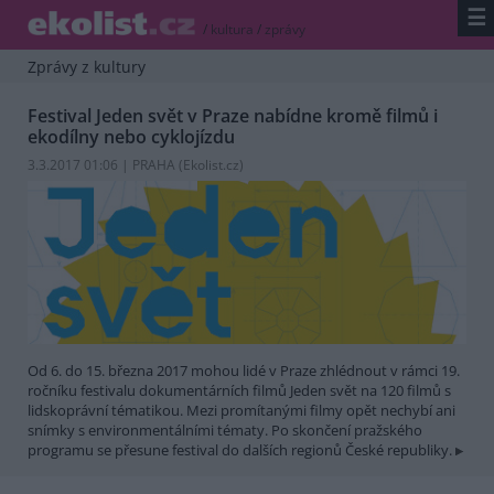
☰
/
kultura
/
zprávy
Zprávy z kultury
Festival Jeden svět v Praze nabídne kromě filmů i
ekodílny nebo cyklojízdu
3.3.2017 01:06 | PRAHA (
Ekolist.cz
)
Od 6. do 15. března 2017 mohou lidé v Praze zhlédnout v rámci 19.
ročníku festivalu dokumentárních filmů Jeden svět na 120 filmů s
lidskoprávní tématikou. Mezi promítanými filmy opět nechybí ani
snímky s environmentálními tématy. Po skončení pražského
programu se přesune festival do dalších regionů České republiky.