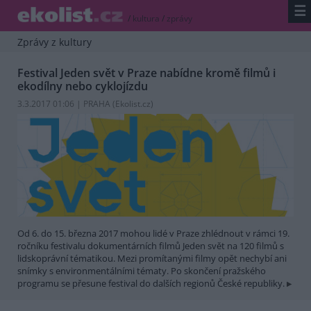
☰
/
kultura
/
zprávy
Zprávy z kultury
Festival Jeden svět v Praze nabídne kromě filmů i
ekodílny nebo cyklojízdu
3.3.2017 01:06 | PRAHA (
Ekolist.cz
)
Od 6. do 15. března 2017 mohou lidé v Praze zhlédnout v rámci 19.
ročníku festivalu dokumentárních filmů Jeden svět na 120 filmů s
lidskoprávní tématikou. Mezi promítanými filmy opět nechybí ani
snímky s environmentálními tématy. Po skončení pražského
programu se přesune festival do dalších regionů České republiky.