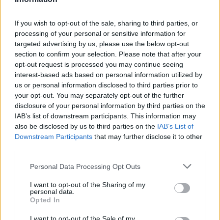
1.12.2016 09:08 | ZLÍN (
ČTK
)
Svět hmyzu a drahokamů
představí Muzeum
If you wish to opt-out of the sale, sharing to third parties, or
jihovýchodní Moravy ve Zlíně.
processing of your personal or sensitive information for
Výstava nazvaná Létající
targeted advertising by us, please use the below opt-out
drahokamy začíná 1. prosince
section to confirm your selection. Please note that after your
a potrvá do 29. ledna 2017. Na výstavě jsou originálním způsobem
opt-out request is processed you may continue seeing
představovány zdánlivě nesourodé kombinace tvořené
vypreparovanými exempláři hmyzu a zástupci z říše nerostů či
interest-based ads based on personal information utilized by
hornin, sdělila Alena Babicová, mluvčí Baťova institutu, ve kterém
us or personal information disclosed to third parties prior to
muzeum sídlí.
your opt-out. You may separately opt-out of the further
disclosure of your personal information by third parties on the
IAB’s list of downstream participants. This information may
Odpadky z pláží přetváří Nizozemec v umělecká díla
also be disclosed by us to third parties on the
IAB’s List of
20.10.2016 13:22 | SCHEVENINGEN (
ČTK
)
Downstream Participants
that may further disclose it to other
Když jeho dvouletý synek na
third parties.
kostarické pláží s bílým pískem
raději sbíral zátky od lahví než
Personal Data Processing Opt Outs
exotické mušle, přivedlo to
Ralpha Groenheijdeho
nakonec na nápad vytvářet umělecká díla z odpadků posbíraných
I want to opt-out of the Sharing of my
personal data.
na nizozemských plážích, píše agentura AFP.
Opted In
I want to opt-out of the Sale of my