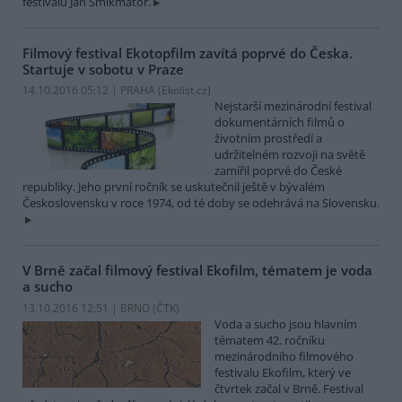
festivalu Jan Šmikmátor.
Filmový festival Ekotopfilm zavítá poprvé do Česka.
Startuje v sobotu v Praze
14.10.2016 05:12 | PRAHA (
Ekolist.cz
)
Nejstarší mezinárodní festival
dokumentárních filmů o
životním prostředí a
udržitelném rozvoji na světě
zamířil poprvé do České
republiky. Jeho první ročník se uskutečnil ještě v bývalém
Československu v roce 1974, od té doby se odehrává na Slovensku.
V Brně začal filmový festival Ekofilm, tématem je voda
a sucho
13.10.2016 12:51 | BRNO (
ČTK
)
Voda a sucho jsou hlavním
tématem 42. ročníku
mezinárodního filmového
festivalu Ekofilm, který ve
čtvrtek začal v Brně. Festival