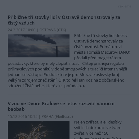
reklama
Přibližně tři stovky lidí v Ostravě demonstrovaly za
čistý vzduch
24.2.2017 10:00 | OSTRAVA (
ČTK
)
Přibližně tři stovky lidí dnes v
Ostravě demonstrovaly za
čisté ovzduší. Primátorovi
města Tomáši Macurovi (ANO)
předali před magistrátem
požadavky, které by měly zlepšit situaci. Chtějí přísnější regulací
průmyslových podniků v době smogových situací či intenzivnější
jednání se zástupci Polska, které je pro Moravskoslezský kraj
velkým zdrojem znečištění. ČTK to řekl Jan Kozina z občanského
sdružení Čisté nebe, které akci pořádalo.
V zoo ve Dvoře Králové se letos rozsvítil vánoční
baobab
15.12.2016 10:15 | PRAHA (
Ekolist.cz
)
Nejen zvířata, ale i desítky
svítících dekorací ve tvaru
zvířat, více než 150
ozdobených stromečků a