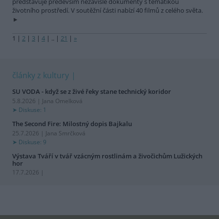
představuje především nezávislé dokumenty s tematikou
životního prostředí. V soutěžní části nabízí 40 filmů z celého světa.
1
|
2
|
3
|
4
|
..
|
21
|
»
články z kultury
SU VODA - když se z živé řeky stane technický koridor
5.8.2026 | Jana Omelková
Diskuse: 1
The Second Fire: Milostný dopis Bajkalu
25.7.2026 | Jana Smrčková
Diskuse: 9
Výstava Tváří v tvář vzácným rostlinám a živočichům Lužických
hor
17.7.2026 |