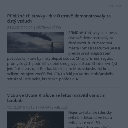
reklama
Přibližně tři stovky lidí v Ostravě demonstrovaly za
čistý vzduch
24.2.2017 10:00 | OSTRAVA (
ČTK
)
Přibližně tři stovky lidí dnes v
Ostravě demonstrovaly za
čisté ovzduší. Primátorovi
města Tomáši Macurovi (ANO)
předali před magistrátem
požadavky, které by měly zlepšit situaci. Chtějí přísnější regulací
průmyslových podniků v době smogových situací či intenzivnější
jednání se zástupci Polska, které je pro Moravskoslezský kraj
velkým zdrojem znečištění. ČTK to řekl Jan Kozina z občanského
sdružení Čisté nebe, které akci pořádalo.
V zoo ve Dvoře Králové se letos rozsvítil vánoční
baobab
15.12.2016 10:15 | PRAHA (
Ekolist.cz
)
Nejen zvířata, ale i desítky
svítících dekorací ve tvaru
zvířat, více než 150
ozdobených stromečků a