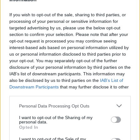
1.12.2016 09:08 | ZLÍN (
ČTK
)
Svět hmyzu a drahokamů
představí Muzeum
If you wish to opt-out of the sale, sharing to third parties, or
jihovýchodní Moravy ve Zlíně.
processing of your personal or sensitive information for
Výstava nazvaná Létající
targeted advertising by us, please use the below opt-out
drahokamy začíná 1. prosince
section to confirm your selection. Please note that after your
a potrvá do 29. ledna 2017. Na výstavě jsou originálním způsobem
opt-out request is processed you may continue seeing
představovány zdánlivě nesourodé kombinace tvořené
vypreparovanými exempláři hmyzu a zástupci z říše nerostů či
interest-based ads based on personal information utilized by
hornin, sdělila Alena Babicová, mluvčí Baťova institutu, ve kterém
us or personal information disclosed to third parties prior to
muzeum sídlí.
your opt-out. You may separately opt-out of the further
disclosure of your personal information by third parties on the
IAB’s list of downstream participants. This information may
Odpadky z pláží přetváří Nizozemec v umělecká díla
also be disclosed by us to third parties on the
IAB’s List of
20.10.2016 13:22 | SCHEVENINGEN (
ČTK
)
Downstream Participants
that may further disclose it to other
Když jeho dvouletý synek na
third parties.
kostarické pláží s bílým pískem
raději sbíral zátky od lahví než
Personal Data Processing Opt Outs
exotické mušle, přivedlo to
Ralpha Groenheijdeho
nakonec na nápad vytvářet umělecká díla z odpadků posbíraných
I want to opt-out of the Sharing of my
personal data.
na nizozemských plážích, píše agentura AFP.
Opted In
I want to opt-out of the Sale of my