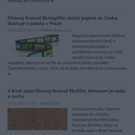
festivalu Jan Šmikmátor.
Filmový festival Ekotopfilm zavítá poprvé do Česka.
Startuje v sobotu v Praze
14.10.2016 05:12 | PRAHA (
Ekolist.cz
)
Nejstarší mezinárodní festival
dokumentárních filmů o
životním prostředí a
udržitelném rozvoji na světě
zamířil poprvé do České
republiky. Jeho první ročník se uskutečnil ještě v bývalém
Československu v roce 1974, od té doby se odehrává na Slovensku.
V Brně začal filmový festival Ekofilm, tématem je voda
a sucho
13.10.2016 12:51 | BRNO (
ČTK
)
Voda a sucho jsou hlavním
tématem 42. ročníku
mezinárodního filmového
festivalu Ekofilm, který ve
čtvrtek začal v Brně. Festival