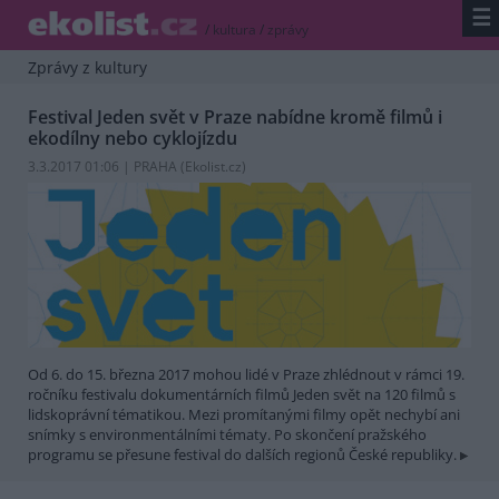
☰
/
kultura
/
zprávy
Zprávy z kultury
Festival Jeden svět v Praze nabídne kromě filmů i
ekodílny nebo cyklojízdu
3.3.2017 01:06 | PRAHA (
Ekolist.cz
)
Od 6. do 15. března 2017 mohou lidé v Praze zhlédnout v rámci 19.
ročníku festivalu dokumentárních filmů Jeden svět na 120 filmů s
lidskoprávní tématikou. Mezi promítanými filmy opět nechybí ani
snímky s environmentálními tématy. Po skončení pražského
programu se přesune festival do dalších regionů České republiky.