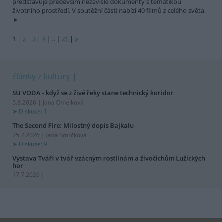
představuje především nezávislé dokumenty s tematikou
životního prostředí. V soutěžní části nabízí 40 filmů z celého světa.
1
|
2
|
3
|
4
|
..
|
21
|
»
články z kultury
SU VODA - když se z živé řeky stane technický koridor
5.8.2026 | Jana Omelková
Diskuse: 1
The Second Fire: Milostný dopis Bajkalu
25.7.2026 | Jana Smrčková
Diskuse: 9
Výstava Tváří v tvář vzácným rostlinám a živočichům Lužických
hor
17.7.2026 |