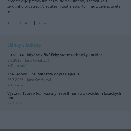
představuje především nezávislé dokumenty s tematikou
životního prostředí. V soutěžní části nabízí 40 filmů z celého světa.
1
|
2
|
3
|
4
|
..
|
21
|
»
články z kultury
SU VODA - když se z živé řeky stane technický koridor
5.8.2026 | Jana Omelková
Diskuse: 1
The Second Fire: Milostný dopis Bajkalu
25.7.2026 | Jana Smrčková
Diskuse: 9
Výstava Tváří v tvář vzácným rostlinám a živočichům Lužických
hor
17.7.2026 |