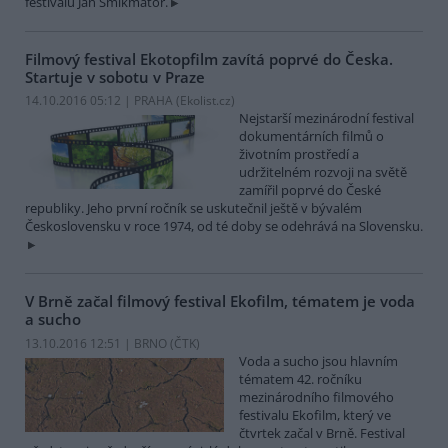
festivalu Jan Šmikmátor.
Filmový festival Ekotopfilm zavítá poprvé do Česka.
Startuje v sobotu v Praze
14.10.2016 05:12 | PRAHA (
Ekolist.cz
)
Nejstarší mezinárodní festival
dokumentárních filmů o
životním prostředí a
udržitelném rozvoji na světě
zamířil poprvé do České
republiky. Jeho první ročník se uskutečnil ještě v bývalém
Československu v roce 1974, od té doby se odehrává na Slovensku.
V Brně začal filmový festival Ekofilm, tématem je voda
a sucho
13.10.2016 12:51 | BRNO (
ČTK
)
Voda a sucho jsou hlavním
tématem 42. ročníku
mezinárodního filmového
festivalu Ekofilm, který ve
čtvrtek začal v Brně. Festival