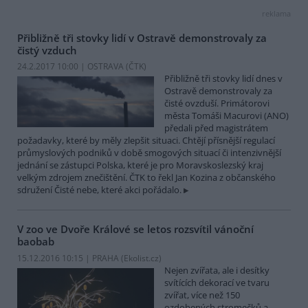
reklama
Přibližně tři stovky lidí v Ostravě demonstrovaly za
čistý vzduch
24.2.2017 10:00 | OSTRAVA (
ČTK
)
Přibližně tři stovky lidí dnes v
Ostravě demonstrovaly za
čisté ovzduší. Primátorovi
města Tomáši Macurovi (ANO)
předali před magistrátem
požadavky, které by měly zlepšit situaci. Chtějí přísnější regulací
průmyslových podniků v době smogových situací či intenzivnější
jednání se zástupci Polska, které je pro Moravskoslezský kraj
velkým zdrojem znečištění. ČTK to řekl Jan Kozina z občanského
sdružení Čisté nebe, které akci pořádalo.
V zoo ve Dvoře Králové se letos rozsvítil vánoční
baobab
15.12.2016 10:15 | PRAHA (
Ekolist.cz
)
Nejen zvířata, ale i desítky
svítících dekorací ve tvaru
zvířat, více než 150
ozdobených stromečků a