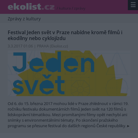
☰
/
kultura
/
zprávy
Zprávy z kultury
Festival Jeden svět v Praze nabídne kromě filmů i
ekodílny nebo cyklojízdu
3.3.2017 01:06 | PRAHA (
Ekolist.cz
)
Od 6. do 15. března 2017 mohou lidé v Praze zhlédnout v rámci 19.
ročníku festivalu dokumentárních filmů Jeden svět na 120 filmů s
lidskoprávní tématikou. Mezi promítanými filmy opět nechybí ani
snímky s environmentálními tématy. Po skončení pražského
programu se přesune festival do dalších regionů České republiky.