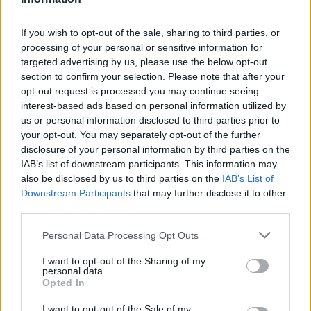
1.12.2016 09:08 | ZLÍN (
ČTK
)
Svět hmyzu a drahokamů
představí Muzeum
If you wish to opt-out of the sale, sharing to third parties, or
jihovýchodní Moravy ve Zlíně.
processing of your personal or sensitive information for
Výstava nazvaná Létající
targeted advertising by us, please use the below opt-out
drahokamy začíná 1. prosince
section to confirm your selection. Please note that after your
a potrvá do 29. ledna 2017. Na výstavě jsou originálním způsobem
opt-out request is processed you may continue seeing
představovány zdánlivě nesourodé kombinace tvořené
vypreparovanými exempláři hmyzu a zástupci z říše nerostů či
interest-based ads based on personal information utilized by
hornin, sdělila Alena Babicová, mluvčí Baťova institutu, ve kterém
us or personal information disclosed to third parties prior to
muzeum sídlí.
your opt-out. You may separately opt-out of the further
disclosure of your personal information by third parties on the
IAB’s list of downstream participants. This information may
Odpadky z pláží přetváří Nizozemec v umělecká díla
also be disclosed by us to third parties on the
IAB’s List of
20.10.2016 13:22 | SCHEVENINGEN (
ČTK
)
Downstream Participants
that may further disclose it to other
Když jeho dvouletý synek na
third parties.
kostarické pláží s bílým pískem
raději sbíral zátky od lahví než
Personal Data Processing Opt Outs
exotické mušle, přivedlo to
Ralpha Groenheijdeho
nakonec na nápad vytvářet umělecká díla z odpadků posbíraných
I want to opt-out of the Sharing of my
personal data.
na nizozemských plážích, píše agentura AFP.
Opted In
I want to opt-out of the Sale of my