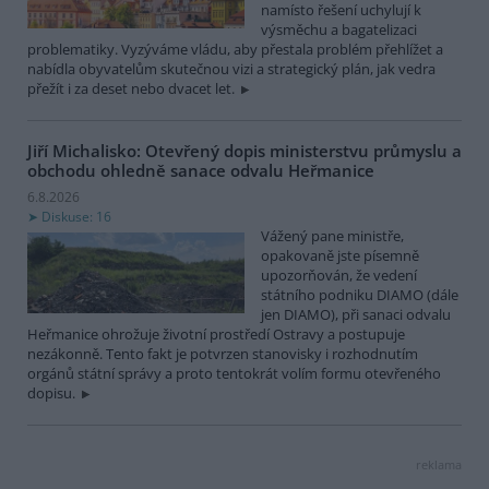
namísto řešení uchylují k
výsměchu a bagatelizaci
problematiky. Vyzýváme vládu, aby přestala problém přehlížet a
nabídla obyvatelům skutečnou vizi a strategický plán, jak vedra
přežít i za deset nebo dvacet let.
Jiří Michalisko: Otevřený dopis ministerstvu průmyslu a
obchodu ohledně sanace odvalu Heřmanice
6.8.2026
Diskuse: 16
Vážený pane ministře,
opakovaně jste písemně
upozorňován, že vedení
státního podniku DIAMO (dále
jen DIAMO), při sanaci odvalu
Heřmanice ohrožuje životní prostředí Ostravy a postupuje
nezákonně. Tento fakt je potvrzen stanovisky i rozhodnutím
orgánů státní správy a proto tentokrát volím formu otevřeného
dopisu.
reklama