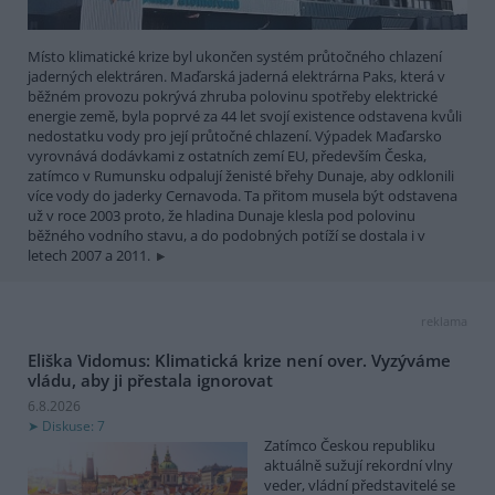
Místo klimatické krize byl ukončen systém průtočného chlazení
jaderných elektráren. Maďarská jaderná elektrárna Paks, která v
běžném provozu pokrývá zhruba polovinu spotřeby elektrické
energie země, byla poprvé za 44 let svojí existence odstavena kvůli
nedostatku vody pro její průtočné chlazení. Výpadek Maďarsko
vyrovnává dodávkami z ostatních zemí EU, především Česka,
zatímco v Rumunsku odpalují ženisté břehy Dunaje, aby odklonili
více vody do jaderky Cernavoda. Ta přitom musela být odstavena
už v roce 2003 proto, že hladina Dunaje klesla pod polovinu
běžného vodního stavu, a do podobných potíží se dostala i v
letech 2007 a 2011.
reklama
Eliška Vidomus: Klimatická krize není over. Vyzýváme
vládu, aby ji přestala ignorovat
6.8.2026
Diskuse: 7
Zatímco Českou republiku
aktuálně sužují rekordní vlny
veder, vládní představitelé se