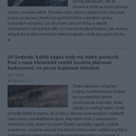
mohly dál sloužit. Od 31.
července 2026 se tento přístup
začne v Evropě měnit. Členské státy začnou uplatňovat takzvané
právo na opravu, které má spotřebitelům usnadnit opravy
vybraných výrobků i po skončení záruční doby a zlepšit
dostupnost náhradních dílů. Co nová pravidla přinesou, jak mohou
přispět ke snížení množství elektroodpadu a kde jsou jejich limity.
Jiří Svoboda: Každá kapka vody má dobře posloužit.
Proč v nové klimatické realitě musíme plánovat
budoucnost, ne pouze kopírovat minulost
30.7.2026
Diskuse: 112
Česká debata o adaptaci
krajiny na klimatickou změnu
se v posledních letech
rozvinula do intenzity. Stále
častěji se oceňují velké i malé
přírodě blízké projekty, ať už jde o obnovu šumavských rašelinišť
nebo tůní v zemědělské krajině. Abychom však z omezeného
množství vody, které na území České republiky naprší, vytěžili
maximum, musíme opustit intuitivní krátkozraké nadšení a přejít k
zodpovědné celoplošné vodohospodářské bilanci a rozvaze. V