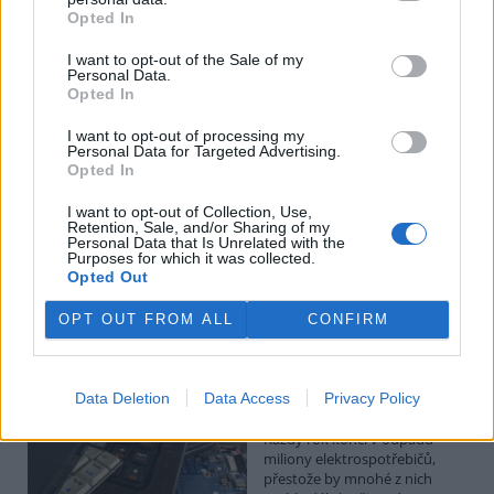
Budou ale opravy skutečně levnější?
Opted In
1.8.2026
Diskuse: 41
I want to opt-out of the Sale of my
Členské státy nyní převádějí
Personal Data.
novou evropskou směrnici o
Opted In
právu na opravu do své
legislativy. Podle společnosti
I want to opt-out of processing my
Personal Data for Targeted Advertising.
refurbed, evropským
Opted In
marketplace s repasovanou elektronikou, však mohou i po
zavedení nových pravidel zůstat náklady na opravy natolik vysoké,
že pro spotřebitele bude stále výhodnější koupit nové zařízení.
I want to opt-out of Collection, Use,
Retention, Sale, and/or Sharing of my
Směrnice má přitom usnadnit opravy elektroniky i po skončení
Personal Data that Is Unrelated with the
záruční doby, zlepšit dostupnost náhradních dílů a zabránit
Purposes for which it was collected.
výrobcům, aby zásahy do zařízení zbytečně komplikovali nebo
Opted Out
znemožňovali. Nestanovuje však konkrétní cenový limit ani
způsob výpočtu ceny náhradních dílů a oprav.
OPT OUT FROM ALL
CONFIRM
David Chytil: Právo na opravu přichází
Data Deletion
Data Access
Privacy Policy
31.7.2026
Diskuse: 32
Každý rok končí v odpadu
miliony elektrospotřebičů,
přestože by mnohé z nich