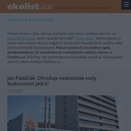
☰
/
publicistika
/
názory a komentáře
Názory a komentáře
Pokud chcete v této rubrice zveřejnit svůj názor, pošlete nám ho na
ekolist@ekolist.cz
nebo využijte formulář
Přidat názor
. Vyhrazujeme si
právo nezveřejnit názory vulgární, obsahující nepodložené urážky nebo
nesrozumitelně formulované.
Pokud výslovně neuvedete opak,
předpokládáme, že souhlasíte se zveřejněním vašeho názoru v
Ekolistu.cz.
Všechny zde prezentované příspěvky vyjadřují názory jejich
autorů, nikoli redakce Ekolistu.cz.
Jan Palaščák: Ohrožuje nedostatek vody
budoucnost jádra?
7.8.2026