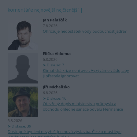
komentáře
nejnovější
nejčtenější
Jan Palaščák
7.8.2026
Ohrožuje nedostatek vody budoucnost jádra?
Eliška Vidomus
6.8.2026
Diskuse: 7
Klimatická krize není over. Vyzýváme vládu, aby
ji přestala ignorovat
Jiří Michalisko
6.8.2026
Diskuse: 16
Otevřený dopis ministerstvu průmyslu a
obchodu ohledně sanace odvalu Heřmanice
5.8.2026
Diskuse: 39
Dostupné bydlení nevyřeší jen nová výstavba. Česko musí lépe
využít renovace stávajících budov