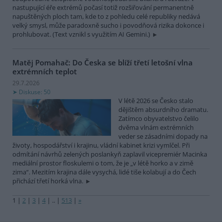
nastupující éře extrémů počasí totiž rozšiřování permanentně
napuštěných ploch tam, kde to z pohledu celé republiky nedává
velký smysl, může paradoxně sucho i povodňová rizika dokonce i
prohlubovat. (Text vznikl s využitím AI Gemini.)
Matěj Pomahač: Do Česka se blíží třetí letošní vlna
extrémních teplot
29.7.2026
Diskuse: 50
V létě 2026 se Česko stalo
dějištěm absurdního dramatu.
Zatímco obyvatelstvo čelilo
dvěma vlnám extrémních
veder se zásadními dopady na
životy, hospodářství i krajinu, vládní kabinet krizi vymlčel. Při
odmítání návrhů zelených poslankyň zaplavil vicepremiér Macinka
mediální prostor floskulemi o tom, že je „v létě horko a v zimě
zima“. Mezitím krajina dále vysychá, lidé tiše kolabují a do Čech
přichází třetí horká vlna.
1
|
2
|
3
|
4
|
..
|
513
|
»