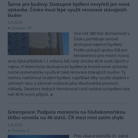
Šance pro budovy: Dostupné bydlení nevyřeší jen nová
výstavba. Česko musí lépe využít renovace stávajících
budov
5.8.2026
Diskuse: 39
Více než 380 tisíc domácností v
Česku potřebuje cenově
dostupné nájemní bydlení.
Podle výstupů zprávy EIB pro
Ministerstvo pro místní rozvoj
se to týká přibližně 1,1 milionu lidí, tedy zhruba 40 % osob žijících v
nájmu. K řešení krize dostupnosti bydlení je kromě nové výstavby
nutné systematicky využívat také renovace stávajících budov. Ty
mohou nabídnout kvalitní bydlení, například díky využití objektů v
centrech obcí, a zároveň snižovat jeho dlouhodobé provozní
náklady. Desetina českých domácností totiž vydává na bydlení více
než 40 % svých příjmů.
Greenpeace: Podpora moratoria na hlubokomořskou
těžbu vzrostla na 46 států. ČR mezi nimi zatím chybí
4.8.2026
Diskuse: 3
Přes víkend skončilo 31. Valné