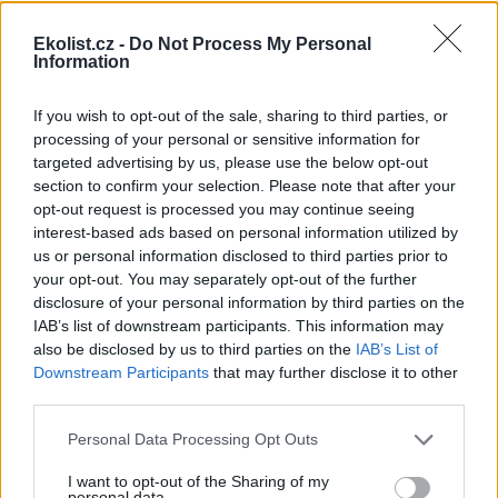
shromáždění Mezinárodního
úřadu pro mořské dno (ISA),
Ekolist.cz -
Do Not Process My Personal
kde měla své zastoupení i
Information
Česká republika. Zasedání
skončilo zklamáním, protože se vládám členských států nepodařilo
jasně deklarovat, že snahy o nezákonnou hlubinnou těžbu
If you wish to opt-out of the sale, sharing to third parties, or
nebudou tolerovány.
processing of your personal or sensitive information for
targeted advertising by us, please use the below opt-out
section to confirm your selection. Please note that after your
Luboš Pavlovič: Veřejnost může do poloviny srpna
opt-out request is processed you may continue seeing
připomínkovat plavební kanál u Přelouče
interest-based ads based on personal information utilized by
3.8.2026
us or personal information disclosed to third parties prior to
Diskuse: 16
your opt-out. You may separately opt-out of the further
Ministerstvo životního
prostředí oznámilo 14.
disclosure of your personal information by third parties on the
července 2026 zahájení
IAB’s list of downstream participants. This information may
zjišťovacího řízení pro záměr
also be disclosed by us to third parties on the
IAB’s List of
„Stupeň Přelouč II“ za asi 3,3
Downstream Participants
that may further disclose it to other
miliardy korun, který má prodloužit splavnost Labe o 23 kilometrů
third parties.
do Pardubic. Veřejnost může své vyjádření k vlivům této stavby na
životní prostředí poslat ministerstvu do 13. srpna 2026.
Personal Data Processing Opt Outs
I want to opt-out of the Sharing of my
Kilian Kaminski: Evropa slibuje právo na opravu.
personal data.