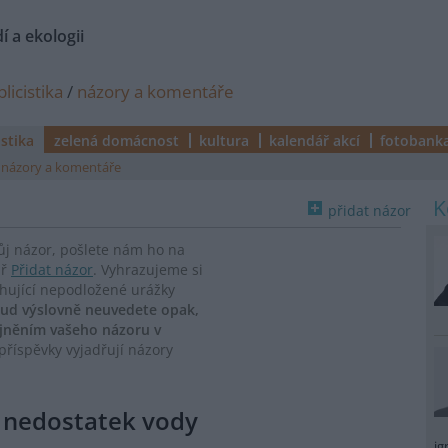
í a ekologii
licistika
/
názory a komentáře
istika
zelená domácnost
kultura
kalendář akcí
fotobank
názory a komentáře
přidat názor
vůj názor, pošlete nám ho na
ář
Přidat názor
. Vyhrazujeme si
ahující nepodložené urážky
ud výslovně neuvedete opak,
ejněním vašeho názoru v
říspěvky vyjadřují názory
e nedostatek vody
ig