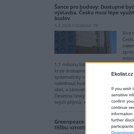
Šance pro budovy: Dostupné byd
výstavba. Česko musí lépe využít
budov
Diskuse: 39
5.8.2026
Více 
Česku
nájem
zpráv
místn
1,1 milionu lidí, tedy zhruba 40 % osob
krize dostupnosti bydlení je kromě no
Ekolist.cz
systematicky využívat také renovace s
nabídnout kvalitní bydlení, například d
If you wish 
obcí, a zároveň snižovat jeho dlouhod
sensitive in
Desetina českých domácností totiž vyd
confirm you
svých příjmů.
continue se
information 
further disc
Greenpeace: Podpora moratori
participants
těžbu vzrostla na 46 států. ČR m
Downstream 