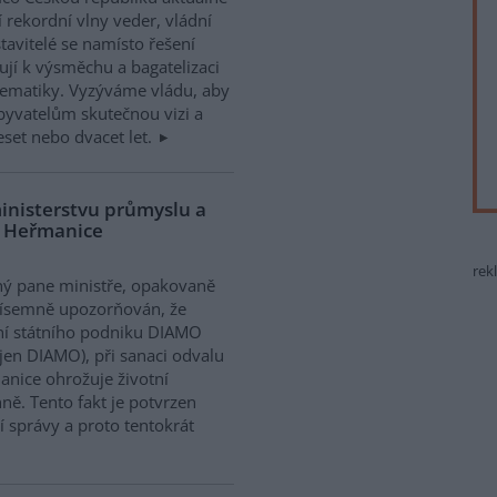
í rekordní vlny veder, vládní
tavitelé se namísto řešení
ují k výsměchu a bagatelizaci
ematiky. Vyzýváme vládu, aby
obyvatelům skutečnou vizi a
deset nebo dvacet let.
ministerstvu průmyslu a
u Heřmanice
rek
ý pane ministře, opakovaně
písemně upozorňován, že
í státního podniku DIAMO
 jen DIAMO), při sanaci odvalu
nice ohrožuje životní
ně. Tento fakt je potvrzen
 správy a proto tentokrát