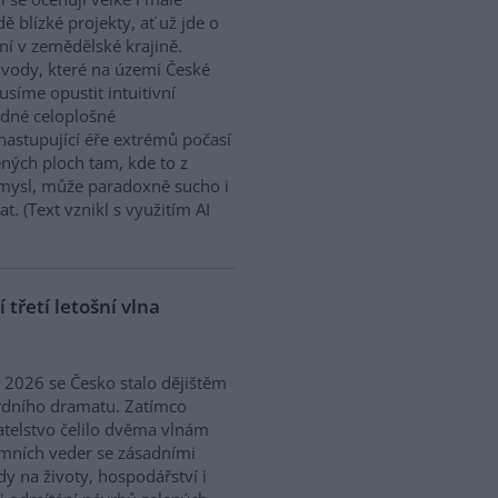
dě blízké projekty, ať už jde o
í v zemědělské krajině.
ody, které na území České
síme opustit intuitivní
ědné celoplošné
nastupující éře extrémů počasí
ných ploch tam, kde to z
smysl, může paradoxně sucho i
. (Text vznikl s využitím AI
třetí letošní vlna
ě 2026 se Česko stalo dějištěm
rdního dramatu. Zatímco
telstvo čelilo dvěma vlnám
mních veder se zásadními
y na životy, hospodářství i