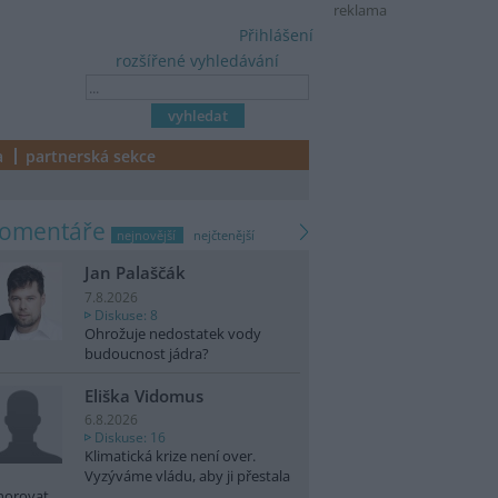
reklama
Přihlášení
rozšířené vyhledávání
a
partnerská sekce
komentáře
nejnovější
nejčtenější
Jan Palaščák
7.8.2026
Diskuse: 8
Ohrožuje nedostatek vody
budoucnost jádra?
Eliška Vidomus
6.8.2026
Diskuse: 16
Klimatická krize není over.
Vyzýváme vládu, aby ji přestala
norovat