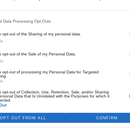
víkend skončilo 31. Valné
máždění Mezinárodního úřadu
ořské dno (ISA), kde měla své
l Data Processing Opt Outs
upení i Česká republika.
ání skončilo zklamáním,
o opt-out of the Sharing of my personal data.
dařilo jasně deklarovat, že
In
 nebudou tolerovány.
o opt-out of the Sale of my Personal Data.
In
do poloviny srpna
 Přelouče
to opt-out of processing my Personal Data for Targeted
ing.
In
terstvo životního prostředí
ilo 14. července 2026
o opt-out of Collection, Use, Retention, Sale, and/or Sharing
ení zjišťovacího řízení pro
ersonal Data that Is Unrelated with the Purposes for which it
lected.
 „Stupeň Přelouč II“ za asi 3,3
Out
rdy korun, který má prodloužit
ubic. Veřejnost může své
OPT OUT FROM ALL
CONFIRM
ní prostředí poslat