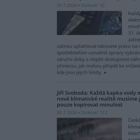
Diskuse: 32
31.7.2026
Každý
elekt
mnohé
31. č
začne
začnou uplatňovat takzvané právo na 
spotřebitelům usnadnit opravy vybran
záruční doby a zlepšit dostupnost náhr
přinesou, jak mohou přispět ke snížen
kde jsou jejich limity.
Jiří Svoboda: Každá kapka vody m
nové klimatické realitě musíme
pouze kopírovat minulost
Diskuse: 112
30.7.2026
Česká
klima
letec
častě