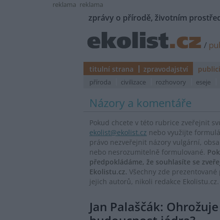
reklama
reklama
zprávy o přírodě, životním prostřed
/
pub
titulní strana
zpravodajství
public
příroda
civilizace
rozhovory
eseje
Názory a komentáře
Pokud chcete v této rubrice zveřejnit s
ekolist@ekolist.cz
nebo využijte formul
právo nezveřejnit názory vulgární, obs
nebo nesrozumitelně formulované.
Pok
předpokládáme, že souhlasíte se zveř
Ekolistu.cz.
Všechny zde prezentované p
jejich autorů, nikoli redakce Ekolistu.cz.
Jan Palaščák: Ohrožuj