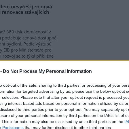
lení nevyřeší jen nová
 renovace stávajících
než 380 tisíc domácností v
 potřebuje cenově dostupné
ní bydlení. Podle výstupů
y EIB pro Ministerstvo pro
í rozvoj se to týká přibližně
 žijících v nájmu. K řešení
vé výstavby nutné
 -
Do Not Process My Personal Information
távajících budov. Ty mohou
íky využití objektů v centrech
to opt-out of the sale, sharing to third parties, or processing of your per
obé provozní náklady.
formation for targeted advertising by us, please use the below opt-out s
ává na bydlení více než 40 %
r selection. Please note that after your opt-out request is processed y
eing interest-based ads based on personal information utilized by us or
disclosed to third parties prior to your opt-out. You may separately opt-
losure of your personal information by third parties on the IAB’s list of
a na hlubokomořskou
. This information may also be disclosed by us to third parties on the
IA
ezi nimi zatím chybí
Participants
that may further disclose it to other third parties.