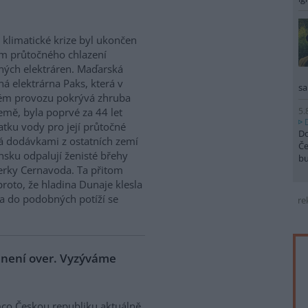
 klimatické krize byl ukončen
m průtočného chlazení
ných elektráren. Maďarská
ná elektrárna Paks, která v
sa
ém provozu pokrývá zhruba
5.
emě, byla poprvé za 44 let
atku vody pro její průtočné
Do
á dodávkami z ostatních zemí
Če
sku odpalují ženisté břehy
b
derky Cernavoda. Ta přitom
roto, že hladina Dunaje klesla
a do podobných potíží se
re
e není over. Vyzýváme
co Českou republiku aktuálně