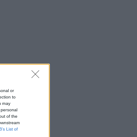
sonal or
ection to
ou may
 personal
out of the
 downstream
B’s List of