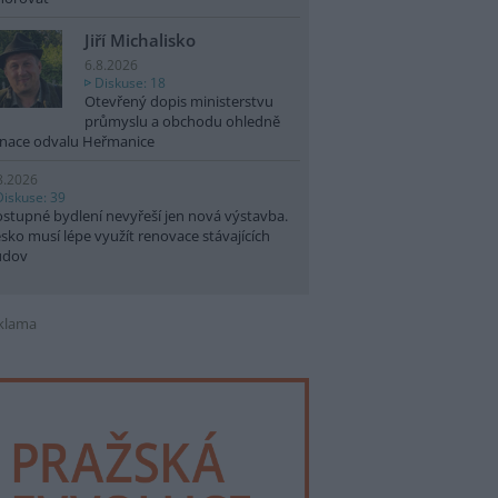
Jiří Michalisko
6.8.2026
Diskuse: 18
Otevřený dopis ministerstvu
průmyslu a obchodu ohledně
nace odvalu Heřmanice
8.2026
Diskuse: 39
stupné bydlení nevyřeší jen nová výstavba.
sko musí lépe využít renovace stávajících
udov
klama