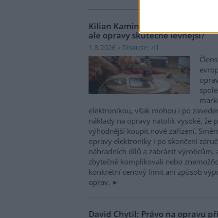
Kilian Kaminski: Evropa slibuje
ale opravy skutečně levnější?
Diskuse: 41
1.8.2026
Člens
evrop
oprav
spole
marke
elektronikou, však mohou i po zaveden
náklady na opravy natolik vysoké, že p
výhodnější koupit nové zařízení. Směr
opravy elektroniky i po skončení záruč
náhradních dílů a zabránit výrobcům, 
zbytečně komplikovali nebo znemožňo
konkrétní cenový limit ani způsob výp
oprav.
David Chytil: Právo na opravu př