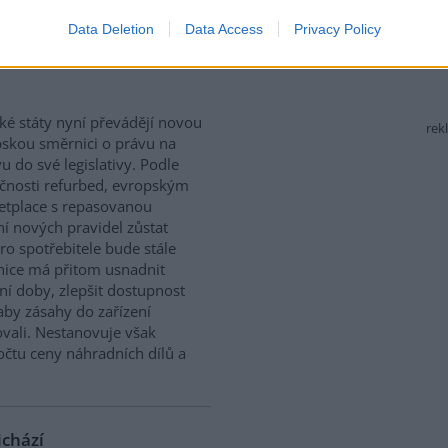
Data Deletion
Data Access
Privacy Policy
 právo na opravu. Budou
ké státy nyní převádějí novou
rek
skou směrnici o právu na
u do své legislativy. Podle
čnosti refurbed, evropským
tplace s repasovanou
í nových pravidel zůstat
ro spotřebitele bude stále
nice má přitom usnadnit
ní doby, zlepšit dostupnost
aby zásahy do zařízení
vali. Nestanovuje však
očtu ceny náhradních dílů a
ichází