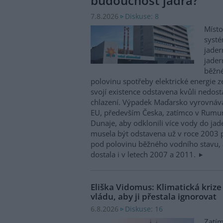
budoucnost jádra?
Diskuse: 8
7.8.2026
Místo
systé
jader
jader
běžn
polovinu spotřeby elektrické energie z
svojí existence odstavena kvůli nedost
chlazení. Výpadek Maďarsko vyrovnáv
EU, především Česka, zatímco v Rumun
Dunaje, aby odklonili více vody do ja
musela být odstavena už v roce 2003 p
pod polovinu běžného vodního stavu, 
dostala i v letech 2007 a 2011.
Eliška Vidomus: Klimatická kriz
vládu, aby ji přestala ignorovat
Diskuse: 16
6.8.2026
Zatím