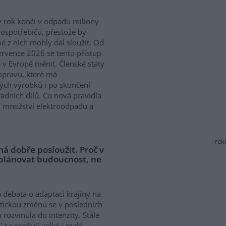
 rok končí v odpadu miliony
rospotřebičů, přestože by
 z nich mohly dál sloužit. Od
ervence 2026 se tento přístup
 v Evropě měnit. Členské státy
opravu, které má
ých výrobků i po skončení
adních dílů. Co nová pravidla
í množství elektroodpadu a
rek
á dobře posloužit. Proč v
 plánovat budoucnost, ne
 debata o adaptaci krajiny na
tickou změnu se v posledních
h rozvinula do intenzity. Stále
ji se oceňují velké i malé