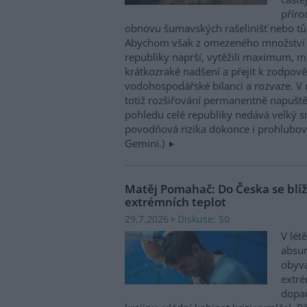
příro
obnovu šumavských rašelinišť nebo tůn
Abychom však z omezeného množství v
republiky naprší, vytěžili maximum, mu
krátkozraké nadšení a přejít k zodpov
vodohospodářské bilanci a rozvaze. V 
totiž rozšiřování permanentně napuště
pohledu celé republiky nedává velký 
povodňová rizika dokonce i prohlubovat
Gemini.)
Matěj Pomahač: Do Česka se blíží 
extrémních teplot
Diskuse: 50
29.7.2026
V lét
absu
obyva
extré
dopad