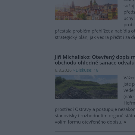
sužuj
předs
uchyl
probl
přestala problém přehlížet a nabídla 
strategický plán, jak vedra přežít i za 
Jiří Michalisko: Otevřený dopis 
obchodu ohledně sanace odval
Diskuse: 18
6.8.2026
Vážen
jste 
veden
(dále
Heřma
prostředí Ostravy a postupuje nezákon
stanovisky i rozhodnutím orgánů státní
volím formu otevřeného dopisu.