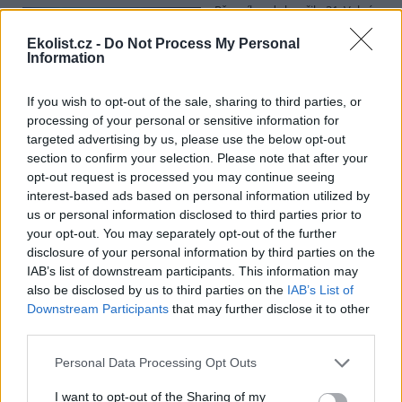
Přes víkend skončilo 31. Valné
shromáždění Mezinárodního
úřadu pro mořské dno (ISA),
Ekolist.cz -
Do Not Process My Personal
Information
kde měla své zastoupení i
Česká republika. Zasedání
skončilo zklamáním, protože se vládám členských států nepodařilo
If you wish to opt-out of the sale, sharing to third parties, or
jasně deklarovat, že snahy o nezákonnou hlubinnou těžbu
processing of your personal or sensitive information for
nebudou tolerovány.
targeted advertising by us, please use the below opt-out
section to confirm your selection. Please note that after your
Luboš Pavlovič: Veřejnost může do poloviny srpna
opt-out request is processed you may continue seeing
připomínkovat plavební kanál u Přelouče
interest-based ads based on personal information utilized by
3.8.2026
us or personal information disclosed to third parties prior to
Diskuse: 16
your opt-out. You may separately opt-out of the further
Ministerstvo životního
disclosure of your personal information by third parties on the
prostředí oznámilo 14.
IAB’s list of downstream participants. This information may
července 2026 zahájení
also be disclosed by us to third parties on the
IAB’s List of
zjišťovacího řízení pro záměr
„Stupeň Přelouč II“ za asi 3,3
Downstream Participants
that may further disclose it to other
miliardy korun, který má prodloužit splavnost Labe o 23 kilometrů
third parties.
do Pardubic. Veřejnost může své vyjádření k vlivům této stavby na
životní prostředí poslat ministerstvu do 13. srpna 2026.
Personal Data Processing Opt Outs
I want to opt-out of the Sharing of my