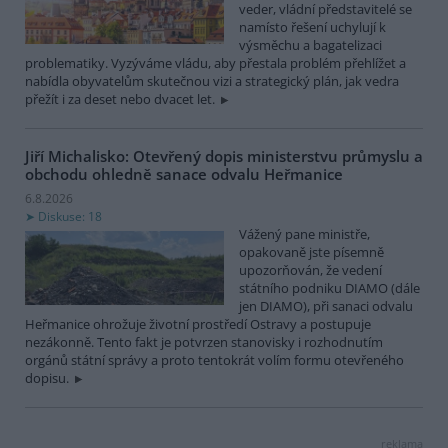
veder, vládní představitelé se
namísto řešení uchylují k
výsměchu a bagatelizaci
problematiky. Vyzýváme vládu, aby přestala problém přehlížet a
nabídla obyvatelům skutečnou vizi a strategický plán, jak vedra
přežít i za deset nebo dvacet let.
Jiří Michalisko: Otevřený dopis ministerstvu průmyslu a
obchodu ohledně sanace odvalu Heřmanice
6.8.2026
Diskuse: 18
Vážený pane ministře,
opakovaně jste písemně
upozorňován, že vedení
státního podniku DIAMO (dále
jen DIAMO), při sanaci odvalu
Heřmanice ohrožuje životní prostředí Ostravy a postupuje
nezákonně. Tento fakt je potvrzen stanovisky i rozhodnutím
orgánů státní správy a proto tentokrát volím formu otevřeného
dopisu.
reklama