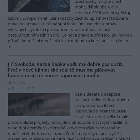
přestože by mnohé z nich
mohly dál sloužit. Od 31.
července 2026 se tento přístup
začne v Evropě měnit. Členské státy začnou uplatňovat takzvané
právo na opravu, které má spotřebitelům usnadnit opravy
vybraných výrobků i po skončení záruční doby a zlepšit
dostupnost náhradních dílů. Co nová pravidla přinesou, jak mohou
přispět ke snížení množství elektroodpadu a kde jsou jejich limity.
Jiří Svoboda: Každá kapka vody má dobře posloužit.
Proč v nové klimatické realitě musíme plánovat
budoucnost, ne pouze kopírovat minulost
30.7.2026
Diskuse: 112
Česká debata o adaptaci
krajiny na klimatickou změnu
se v posledních letech
rozvinula do intenzity. Stále
častěji se oceňují velké i malé
přírodě blízké projekty, ať už jde o obnovu šumavských rašelinišť
nebo tůní v zemědělské krajině. Abychom však z omezeného
množství vody, které na území České republiky naprší, vytěžili
maximum, musíme opustit intuitivní krátkozraké nadšení a přejít k