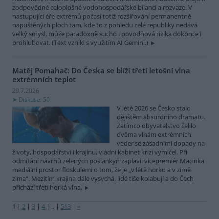
zodpovědné celoplošné vodohospodářské bilanci a rozvaze. V
nastupující éře extrémů počasí totiž rozšiřování permanentně
napuštěných ploch tam, kde to z pohledu celé republiky nedává
velký smysl, může paradoxně sucho i povodňová rizika dokonce i
prohlubovat. (Text vznikl s využitím AI Gemini.)
Matěj Pomahač: Do Česka se blíží třetí letošní vlna
extrémních teplot
29.7.2026
Diskuse: 50
V létě 2026 se Česko stalo
dějištěm absurdního dramatu.
Zatímco obyvatelstvo čelilo
dvěma vlnám extrémních
veder se zásadními dopady na
životy, hospodářství i krajinu, vládní kabinet krizi vymlčel. Při
odmítání návrhů zelených poslankyň zaplavil vicepremiér Macinka
mediální prostor floskulemi o tom, že je „v létě horko a v zimě
zima“. Mezitím krajina dále vysychá, lidé tiše kolabují a do Čech
přichází třetí horká vlna.
1
|
2
|
3
|
4
|
..
|
513
|
»