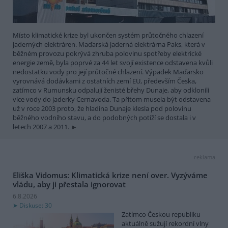
Místo klimatické krize byl ukončen systém průtočného chlazení
jaderných elektráren. Maďarská jaderná elektrárna Paks, která v
běžném provozu pokrývá zhruba polovinu spotřeby elektrické
energie země, byla poprvé za 44 let svojí existence odstavena kvůli
nedostatku vody pro její průtočné chlazení. Výpadek Maďarsko
vyrovnává dodávkami z ostatních zemí EU, především Česka,
zatímco v Rumunsku odpalují ženisté břehy Dunaje, aby odklonili
více vody do jaderky Cernavoda. Ta přitom musela být odstavena
už v roce 2003 proto, že hladina Dunaje klesla pod polovinu
běžného vodního stavu, a do podobných potíží se dostala i v
letech 2007 a 2011.
reklama
Eliška Vidomus: Klimatická krize není over. Vyzýváme
vládu, aby ji přestala ignorovat
6.8.2026
Diskuse: 30
Zatímco Českou republiku
aktuálně sužují rekordní vlny