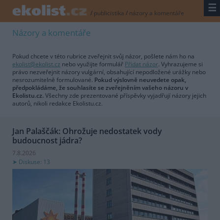
☰
/
publicistika
/
názory a komentáře
Názory a komentáře
Pokud chcete v této rubrice zveřejnit svůj názor, pošlete nám ho na
ekolist@ekolist.cz
nebo využijte formulář
Přidat názor
. Vyhrazujeme si
právo nezveřejnit názory vulgární, obsahující nepodložené urážky nebo
nesrozumitelně formulované.
Pokud výslovně neuvedete opak,
předpokládáme, že souhlasíte se zveřejněním vašeho názoru v
Ekolistu.cz.
Všechny zde prezentované příspěvky vyjadřují názory jejich
autorů, nikoli redakce Ekolistu.cz.
Jan Palaščák: Ohrožuje nedostatek vody
budoucnost jádra?
7.8.2026
Diskuse: 13