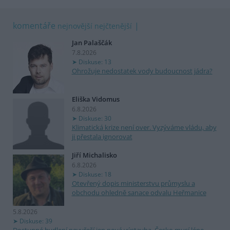
komentáře
nejnovější
nejčtenější
Jan Palaščák
7.8.2026
Diskuse: 13
Ohrožuje nedostatek vody budoucnost jádra?
Eliška Vidomus
6.8.2026
Diskuse: 30
Klimatická krize není over. Vyzýváme vládu, aby
ji přestala ignorovat
Jiří Michalisko
6.8.2026
Diskuse: 18
Otevřený dopis ministerstvu průmyslu a
obchodu ohledně sanace odvalu Heřmanice
5.8.2026
Diskuse: 39
Dostupné bydlení nevyřeší jen nová výstavba. Česko musí lépe