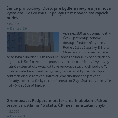
Šance pro budovy: Dostupné bydlení nevyřeší jen nová
výstavba. Česko musí lépe využít renovace stávajících
budov
5.8.2026
Diskuse: 39
Více než 380 tisíc domácností v
Česku potřebuje cenově
dostupné nájemní bydlení.
Podle výstupů zprávy EIB pro
Ministerstvo pro místní rozvoj
se to týká přibližně 1,1 milionu lidí, tedy zhruba 40 % osob žijících v
nájmu. K řešení krize dostupnosti bydlení je kromě nové výstavby
nutné systematicky využívat také renovace stávajících budov. Ty
mohou nabídnout kvalitní bydlení, například díky využití objektů v
centrech obcí, a zároveň snižovat jeho dlouhodobé provozní
náklady. Desetina českých domácností totiž vydává na bydlení více
než 40 % svých příjmů.
Greenpeace: Podpora moratoria na hlubokomořskou
těžbu vzrostla na 46 států. ČR mezi nimi zatím chybí
4.8.2026
Diskuse: 3