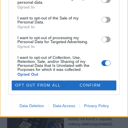
Kilian Kaminski: Evropa slibuje právo na opravu.
personal data.
Budou ale opravy skutečně levnější?
Opted In
1.8.2026
I want to opt-out of the Sale of my
Diskuse: 41
Personal Data.
Členské státy nyní převádějí
Opted In
novou evropskou směrnici o
právu na opravu do své
I want to opt-out of processing my
legislativy. Podle společnosti
Personal Data for Targeted Advertising.
refurbed, evropským
Opted In
marketplace s repasovanou elektronikou, však mohou i po
zavedení nových pravidel zůstat náklady na opravy natolik vysoké,
I want to opt-out of Collection, Use,
že pro spotřebitele bude stále výhodnější koupit nové zařízení.
Retention, Sale, and/or Sharing of my
Směrnice má přitom usnadnit opravy elektroniky i po skončení
Personal Data that Is Unrelated with the
Purposes for which it was collected.
záruční doby, zlepšit dostupnost náhradních dílů a zabránit
Opted Out
výrobcům, aby zásahy do zařízení zbytečně komplikovali nebo
znemožňovali. Nestanovuje však konkrétní cenový limit ani
způsob výpočtu ceny náhradních dílů a oprav.
OPT OUT FROM ALL
CONFIRM
David Chytil: Právo na opravu přichází
Data Deletion
Data Access
Privacy Policy
31.7.2026
Diskuse: 32
Každý rok končí v odpadu
miliony elektrospotřebičů,