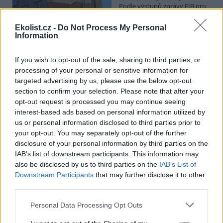
Podle výstupů zprávy EIB pro
Ministerstvo pro místní rozvoj
se to týká přibližně 1,1 milionu lidí, tedy zhruba 40 % osob žijících v
Ekolist.cz -
Do Not Process My Personal
nájmu. K řešení krize dostupnosti bydlení je kromě nové výstavby
Information
nutné systematicky využívat také renovace stávajících budov. Ty
mohou nabídnout kvalitní bydlení, například díky využití objektů v
centrech obcí, a zároveň snižovat jeho dlouhodobé provozní
If you wish to opt-out of the sale, sharing to third parties, or
náklady. Desetina českých domácností totiž vydává na bydlení více
processing of your personal or sensitive information for
než 40 % svých příjmů.
targeted advertising by us, please use the below opt-out
section to confirm your selection. Please note that after your
opt-out request is processed you may continue seeing
Greenpeace: Podpora moratoria na hlubokomořskou
interest-based ads based on personal information utilized by
těžbu vzrostla na 46 států. ČR mezi nimi zatím chybí
us or personal information disclosed to third parties prior to
4.8.2026
your opt-out. You may separately opt-out of the further
Diskuse: 3
disclosure of your personal information by third parties on the
Přes víkend skončilo 31. Valné
shromáždění Mezinárodního
IAB’s list of downstream participants. This information may
úřadu pro mořské dno (ISA),
also be disclosed by us to third parties on the
IAB’s List of
kde měla své zastoupení i
Downstream Participants
that may further disclose it to other
Česká republika. Zasedání
third parties.
skončilo zklamáním, protože se vládám členských států nepodařilo
jasně deklarovat, že snahy o nezákonnou hlubinnou těžbu
Personal Data Processing Opt Outs
nebudou tolerovány.