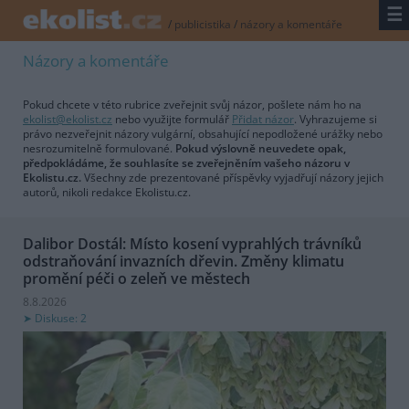
☰
/
publicistika
/
názory a komentáře
Názory a komentáře
Pokud chcete v této rubrice zveřejnit svůj názor, pošlete nám ho na
ekolist@ekolist.cz
nebo využijte formulář
Přidat názor
. Vyhrazujeme si
právo nezveřejnit názory vulgární, obsahující nepodložené urážky nebo
nesrozumitelně formulované.
Pokud výslovně neuvedete opak,
předpokládáme, že souhlasíte se zveřejněním vašeho názoru v
Ekolistu.cz.
Všechny zde prezentované příspěvky vyjadřují názory jejich
autorů, nikoli redakce Ekolistu.cz.
Dalibor Dostál: Místo kosení vyprahlých trávníků
odstraňování invazních dřevin. Změny klimatu
promění péči o zeleň ve městech
8.8.2026
Diskuse: 2