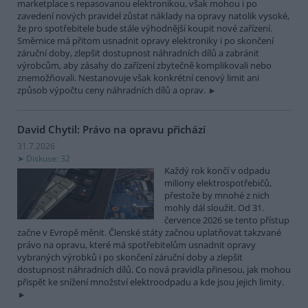
marketplace s repasovanou elektronikou, však mohou i po
zavedení nových pravidel zůstat náklady na opravy natolik vysoké,
že pro spotřebitele bude stále výhodnější koupit nové zařízení.
Směrnice má přitom usnadnit opravy elektroniky i po skončení
záruční doby, zlepšit dostupnost náhradních dílů a zabránit
výrobcům, aby zásahy do zařízení zbytečně komplikovali nebo
znemožňovali. Nestanovuje však konkrétní cenový limit ani
způsob výpočtu ceny náhradních dílů a oprav.
David Chytil: Právo na opravu přichází
31.7.2026
Diskuse: 32
Každý rok končí v odpadu
miliony elektrospotřebičů,
přestože by mnohé z nich
mohly dál sloužit. Od 31.
července 2026 se tento přístup
začne v Evropě měnit. Členské státy začnou uplatňovat takzvané
právo na opravu, které má spotřebitelům usnadnit opravy
vybraných výrobků i po skončení záruční doby a zlepšit
dostupnost náhradních dílů. Co nová pravidla přinesou, jak mohou
přispět ke snížení množství elektroodpadu a kde jsou jejich limity.