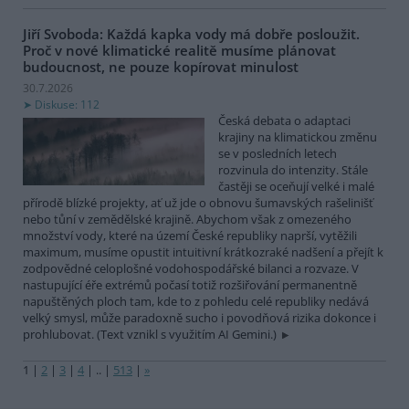
Jiří Svoboda: Každá kapka vody má dobře posloužit.
Proč v nové klimatické realitě musíme plánovat
budoucnost, ne pouze kopírovat minulost
30.7.2026
Diskuse: 112
Česká debata o adaptaci
krajiny na klimatickou změnu
se v posledních letech
rozvinula do intenzity. Stále
častěji se oceňují velké i malé
přírodě blízké projekty, ať už jde o obnovu šumavských rašelinišť
nebo tůní v zemědělské krajině. Abychom však z omezeného
množství vody, které na území České republiky naprší, vytěžili
maximum, musíme opustit intuitivní krátkozraké nadšení a přejít k
zodpovědné celoplošné vodohospodářské bilanci a rozvaze. V
nastupující éře extrémů počasí totiž rozšiřování permanentně
napuštěných ploch tam, kde to z pohledu celé republiky nedává
velký smysl, může paradoxně sucho i povodňová rizika dokonce i
prohlubovat. (Text vznikl s využitím AI Gemini.)
1
|
2
|
3
|
4
|
..
|
513
|
»