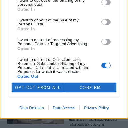
I want to opt-out of the Sharing of my
personal data.
Luboš Pavlovič: Veřejnost může do poloviny srpna
Opted In
připomínkovat plavební kanál u Přelouče
3.8.2026
I want to opt-out of the Sale of my
Personal Data.
Diskuse: 16
Opted In
Ministerstvo životního
prostředí oznámilo 14.
července 2026 zahájení
I want to opt-out of processing my
Personal Data for Targeted Advertising.
zjišťovacího řízení pro záměr
Opted In
„Stupeň Přelouč II“ za asi 3,3
miliardy korun, který má prodloužit splavnost Labe o 23 kilometrů
I want to opt-out of Collection, Use,
do Pardubic. Veřejnost může své vyjádření k vlivům této stavby na
Retention, Sale, and/or Sharing of my
životní prostředí poslat ministerstvu do 13. srpna 2026.
Personal Data that Is Unrelated with the
Purposes for which it was collected.
Opted Out
Kilian Kaminski: Evropa slibuje právo na opravu.
Budou ale opravy skutečně levnější?
OPT OUT FROM ALL
CONFIRM
1.8.2026
Diskuse: 42
Členské státy nyní převádějí
Data Deletion
Data Access
Privacy Policy
novou evropskou směrnici o
právu na opravu do své
legislativy. Podle společnosti
refurbed, evropským