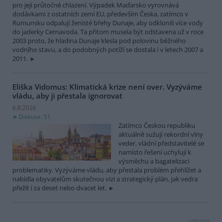
pro její průtočné chlazení. Výpadek Maďarsko vyrovnává
dodávkami z ostatních zemí EU, především Česka, zatímco v
Rumunsku odpalují ženisté břehy Dunaje, aby odklonili více vody
do jaderky Cernavoda. Ta přitom musela být odstavena už v roce
2003 proto, že hladina Dunaje klesla pod polovinu běžného
vodního stavu, a do podobných potíží se dostala i v letech 2007 a
2011.
Eliška Vidomus: Klimatická krize není over. Vyzýváme
vládu, aby ji přestala ignorovat
6.8.2026
Diskuse: 51
Zatímco Českou republiku
aktuálně sužují rekordní vlny
veder, vládní představitelé se
namísto řešení uchylují k
výsměchu a bagatelizaci
problematiky. Vyzýváme vládu, aby přestala problém přehlížet a
nabídla obyvatelům skutečnou vizi a strategický plán, jak vedra
přežít i za deset nebo dvacet let.
reklama