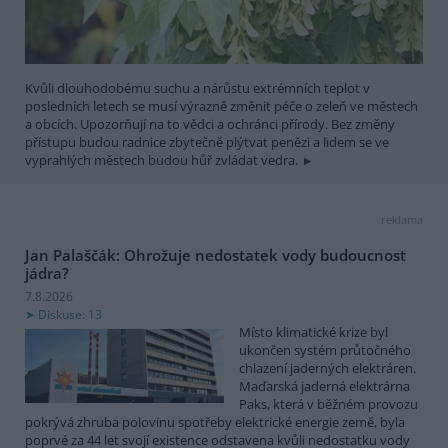
Kvůli dlouhodobému suchu a nárůstu extrémních teplot v
posledních letech se musí výrazně změnit péče o zeleň ve městech
a obcích. Upozorňují na to vědci a ochránci přírody. Bez změny
přístupu budou radnice zbytečně plýtvat penězi a lidem se ve
vyprahlých městech budou hůř zvládat vedra.
reklama
Jan Palaščák: Ohrožuje nedostatek vody budoucnost
jádra?
7.8.2026
Diskuse: 13
Místo klimatické krize byl
ukončen systém průtočného
chlazení jaderných elektráren.
Maďarská jaderná elektrárna
Paks, která v běžném provozu
pokrývá zhruba polovinu spotřeby elektrické energie země, byla
poprvé za 44 let svojí existence odstavena kvůli nedostatku vody