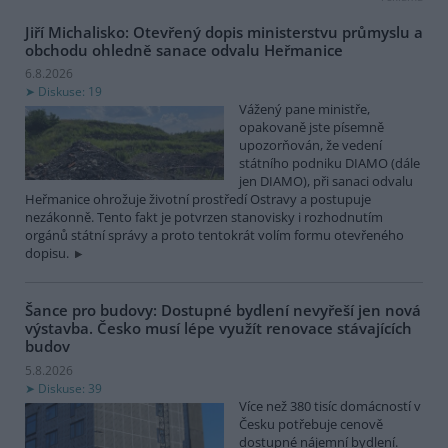
Jiří Michalisko: Otevřený dopis ministerstvu průmyslu a
obchodu ohledně sanace odvalu Heřmanice
6.8.2026
Diskuse: 19
Vážený pane ministře,
opakovaně jste písemně
upozorňován, že vedení
státního podniku DIAMO (dále
jen DIAMO), při sanaci odvalu
Heřmanice ohrožuje životní prostředí Ostravy a postupuje
nezákonně. Tento fakt je potvrzen stanovisky i rozhodnutím
orgánů státní správy a proto tentokrát volím formu otevřeného
dopisu.
Šance pro budovy: Dostupné bydlení nevyřeší jen nová
výstavba. Česko musí lépe využít renovace stávajících
budov
5.8.2026
Diskuse: 39
Více než 380 tisíc domácností v
Česku potřebuje cenově
dostupné nájemní bydlení.