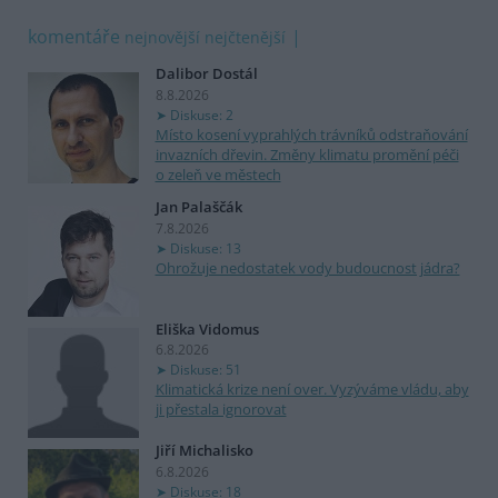
komentáře
nejnovější
nejčtenější
Dalibor Dostál
8.8.2026
Diskuse: 2
Místo kosení vyprahlých trávníků odstraňování
invazních dřevin. Změny klimatu promění péči
o zeleň ve městech
Jan Palaščák
7.8.2026
Diskuse: 13
Ohrožuje nedostatek vody budoucnost jádra?
Eliška Vidomus
6.8.2026
Diskuse: 51
Klimatická krize není over. Vyzýváme vládu, aby
ji přestala ignorovat
Jiří Michalisko
6.8.2026
Diskuse: 18