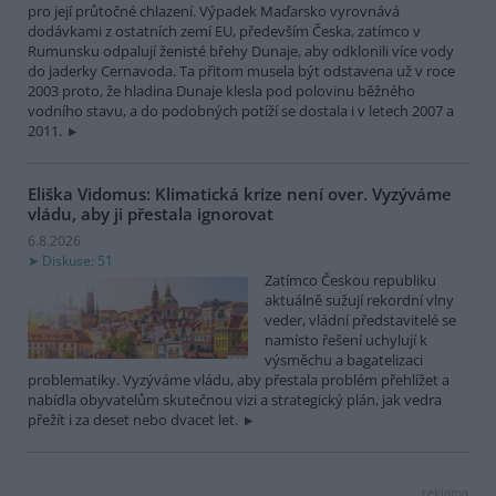
pro její průtočné chlazení. Výpadek Maďarsko vyrovnává
dodávkami z ostatních zemí EU, především Česka, zatímco v
Rumunsku odpalují ženisté břehy Dunaje, aby odklonili více vody
do jaderky Cernavoda. Ta přitom musela být odstavena už v roce
2003 proto, že hladina Dunaje klesla pod polovinu běžného
vodního stavu, a do podobných potíží se dostala i v letech 2007 a
2011.
Eliška Vidomus: Klimatická krize není over. Vyzýváme
vládu, aby ji přestala ignorovat
6.8.2026
Diskuse: 51
Zatímco Českou republiku
aktuálně sužují rekordní vlny
veder, vládní představitelé se
namísto řešení uchylují k
výsměchu a bagatelizaci
problematiky. Vyzýváme vládu, aby přestala problém přehlížet a
nabídla obyvatelům skutečnou vizi a strategický plán, jak vedra
přežít i za deset nebo dvacet let.
reklama