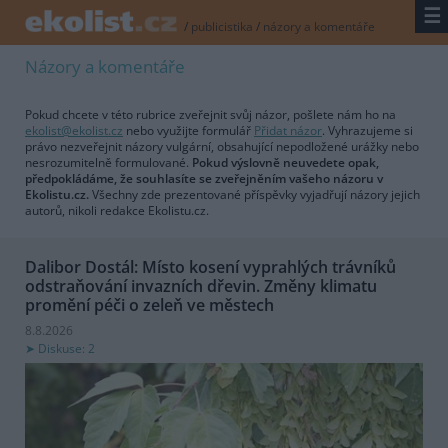
☰
/
publicistika
/
názory a komentáře
Názory a komentáře
Pokud chcete v této rubrice zveřejnit svůj názor, pošlete nám ho na
ekolist@ekolist.cz
nebo využijte formulář
Přidat názor
. Vyhrazujeme si
právo nezveřejnit názory vulgární, obsahující nepodložené urážky nebo
nesrozumitelně formulované.
Pokud výslovně neuvedete opak,
předpokládáme, že souhlasíte se zveřejněním vašeho názoru v
Ekolistu.cz.
Všechny zde prezentované příspěvky vyjadřují názory jejich
autorů, nikoli redakce Ekolistu.cz.
Dalibor Dostál: Místo kosení vyprahlých trávníků
odstraňování invazních dřevin. Změny klimatu
promění péči o zeleň ve městech
8.8.2026
Diskuse: 2