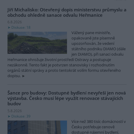
Jiří Michalisko: Otevřený dopis ministerstvu průmyslu a
obchodu ohledně sanace odvalu Heřmanice
6.8.2026
Diskuse: 18
Vážený pane ministře,
opakovaně jste písemně
upozorňován, že vedení
státního podniku DIAMO (dále
jen DIAMO), při sanaci odvalu
Heřmanice ohrožuje životní prostředí Ostravy a postupuje
nezákonně. Tento fakt je potvrzen stanovisky i rozhodnutím
orgánů státní správy a proto tentokrát volím formu otevřeného
dopisu.
Šance pro budovy: Dostupné bydlení nevyřeší jen nová
výstavba. Česko musí lépe využít renovace stávajících
budov
5.8.2026
Diskuse: 39
Více než 380 tisíc domácností v
Česku potřebuje cenově
dostupné nájemní bydlení.