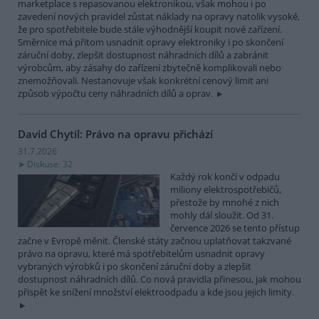
marketplace s repasovanou elektronikou, však mohou i po
zavedení nových pravidel zůstat náklady na opravy natolik vysoké,
že pro spotřebitele bude stále výhodnější koupit nové zařízení.
Směrnice má přitom usnadnit opravy elektroniky i po skončení
záruční doby, zlepšit dostupnost náhradních dílů a zabránit
výrobcům, aby zásahy do zařízení zbytečně komplikovali nebo
znemožňovali. Nestanovuje však konkrétní cenový limit ani
způsob výpočtu ceny náhradních dílů a oprav.
David Chytil: Právo na opravu přichází
31.7.2026
Diskuse: 32
Každý rok končí v odpadu
miliony elektrospotřebičů,
přestože by mnohé z nich
mohly dál sloužit. Od 31.
července 2026 se tento přístup
začne v Evropě měnit. Členské státy začnou uplatňovat takzvané
právo na opravu, které má spotřebitelům usnadnit opravy
vybraných výrobků i po skončení záruční doby a zlepšit
dostupnost náhradních dílů. Co nová pravidla přinesou, jak mohou
přispět ke snížení množství elektroodpadu a kde jsou jejich limity.