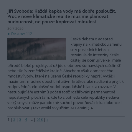
Jiří Svoboda: Každá kapka vody má dobře posloužit.
Proč v nové klimatické realitě musíme plánovat
budoucnost, ne pouze kopírovat minulost
30.7.2026
Diskuse: 112
Česká debata o adaptaci
krajiny na klimatickou změnu
se v posledních letech
rozvinula do intenzity. Stále
častěji se oceňují velké i malé
přírodě blízké projekty, ať už jde o obnovu šumavských rašelinišť
nebo tůní v zemědělské krajině. Abychom však z omezeného
množství vody, které na území České republiky naprší, vytěžili
maximum, musíme opustit intuitivní krátkozraké nadšení a přejít k
zodpovědné celoplošné vodohospodářské bilanci a rozvaze. V
nastupující éře extrémů počasí totiž rozšiřování permanentně
napuštěných ploch tam, kde to z pohledu celé republiky nedává
velký smysl, může paradoxně sucho i povodňová rizika dokonce i
prohlubovat. (Text vznikl s využitím AI Gemini.)
1
|
2
|
3
|
4
|
..
|
513
|
»