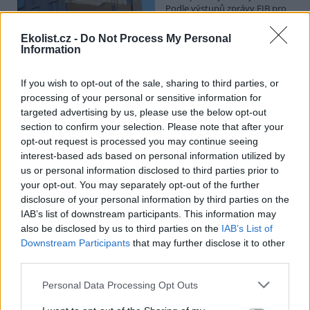
Podle výstupů zprávy EIB pro
Ministerstvo pro místní rozvoj
se to týká přibližně 1,1 milionu lidí, tedy zhruba 40 % osob žijících v
Ekolist.cz -
Do Not Process My Personal
nájmu. K řešení krize dostupnosti bydlení je kromě nové výstavby
Information
nutné systematicky využívat také renovace stávajících budov. Ty
mohou nabídnout kvalitní bydlení, například díky využití objektů v
centrech obcí, a zároveň snižovat jeho dlouhodobé provozní
If you wish to opt-out of the sale, sharing to third parties, or
náklady. Desetina českých domácností totiž vydává na bydlení více
processing of your personal or sensitive information for
než 40 % svých příjmů.
targeted advertising by us, please use the below opt-out
section to confirm your selection. Please note that after your
opt-out request is processed you may continue seeing
Greenpeace: Podpora moratoria na hlubokomořskou
interest-based ads based on personal information utilized by
těžbu vzrostla na 46 států. ČR mezi nimi zatím chybí
us or personal information disclosed to third parties prior to
4.8.2026
your opt-out. You may separately opt-out of the further
Diskuse: 3
disclosure of your personal information by third parties on the
Přes víkend skončilo 31. Valné
shromáždění Mezinárodního
IAB’s list of downstream participants. This information may
úřadu pro mořské dno (ISA),
also be disclosed by us to third parties on the
IAB’s List of
kde měla své zastoupení i
Downstream Participants
that may further disclose it to other
Česká republika. Zasedání
third parties.
skončilo zklamáním, protože se vládám členských států nepodařilo
jasně deklarovat, že snahy o nezákonnou hlubinnou těžbu
Personal Data Processing Opt Outs
nebudou tolerovány.