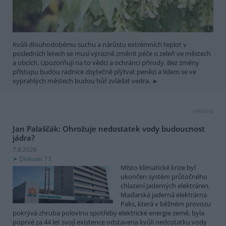
Kvůli dlouhodobému suchu a nárůstu extrémních teplot v
posledních letech se musí výrazně změnit péče o zeleň ve městech
a obcích. Upozorňují na to vědci a ochránci přírody. Bez změny
přístupu budou radnice zbytečně plýtvat penězi a lidem se ve
vyprahlých městech budou hůř zvládat vedra.
reklama
Jan Palaščák: Ohrožuje nedostatek vody budoucnost
jádra?
7.8.2026
Diskuse: 13
Místo klimatické krize byl
ukončen systém průtočného
chlazení jaderných elektráren.
Maďarská jaderná elektrárna
Paks, která v běžném provozu
pokrývá zhruba polovinu spotřeby elektrické energie země, byla
poprvé za 44 let svojí existence odstavena kvůli nedostatku vody