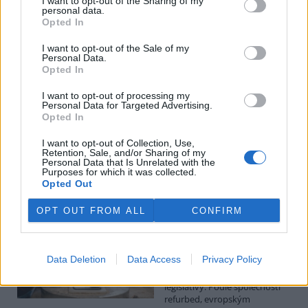
I want to opt-out of the Sharing of my
personal data.
Luboš Pavlovič: Veřejnost může do poloviny srpna
Opted In
připomínkovat plavební kanál u Přelouče
3.8.2026
I want to opt-out of the Sale of my
Personal Data.
Diskuse: 16
Opted In
Ministerstvo životního
prostředí oznámilo 14.
července 2026 zahájení
I want to opt-out of processing my
Personal Data for Targeted Advertising.
zjišťovacího řízení pro záměr
Opted In
„Stupeň Přelouč II“ za asi 3,3
miliardy korun, který má prodloužit splavnost Labe o 23 kilometrů
I want to opt-out of Collection, Use,
do Pardubic. Veřejnost může své vyjádření k vlivům této stavby na
Retention, Sale, and/or Sharing of my
životní prostředí poslat ministerstvu do 13. srpna 2026.
Personal Data that Is Unrelated with the
Purposes for which it was collected.
Opted Out
Kilian Kaminski: Evropa slibuje právo na opravu.
Budou ale opravy skutečně levnější?
OPT OUT FROM ALL
CONFIRM
1.8.2026
Diskuse: 42
Členské státy nyní převádějí
Data Deletion
Data Access
Privacy Policy
novou evropskou směrnici o
právu na opravu do své
legislativy. Podle společnosti
refurbed, evropským