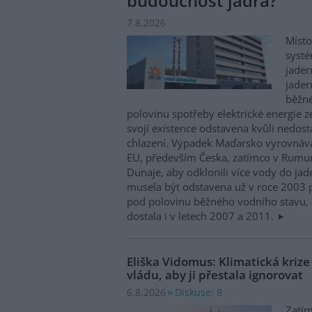
budoucnost jádra?
7.8.2026
Místo
systé
jader
jader
běžn
polovinu spotřeby elektrické energie z
svojí existence odstavena kvůli nedost
chlazení. Výpadek Maďarsko vyrovnáv
EU, především Česka, zatímco v Rumun
Dunaje, aby odklonili více vody do ja
musela být odstavena už v roce 2003 p
pod polovinu běžného vodního stavu, 
dostala i v letech 2007 a 2011.
Eliška Vidomus: Klimatická kriz
vládu, aby ji přestala ignorovat
Diskuse: 8
6.8.2026
Zatím