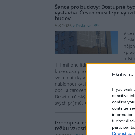
Šance pro budovy: Dostupné byd
výstavba. Česko musí lépe využít
budov
Diskuse: 39
5.8.2026
Více 
Česku
nájem
zpráv
místn
1,1 milionu lidí, tedy zhruba 40 % osob
krize dostupnosti bydlení je kromě no
Ekolist.cz
systematicky využívat také renovace s
nabídnout kvalitní bydlení, například d
If you wish 
obcí, a zároveň snižovat jeho dlouhod
sensitive in
Desetina českých domácností totiž vyd
confirm you
svých příjmů.
continue se
information 
further disc
Greenpeace: Podpora moratori
participants
těžbu vzrostla na 46 států. ČR m
Downstream 