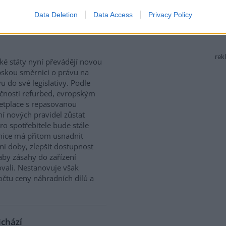
Data Deletion
Data Access
Privacy Policy
 právo na opravu. Budou
rek
ké státy nyní převádějí novou
skou směrnici o právu na
u do své legislativy. Podle
čnosti refurbed, evropským
tplace s repasovanou
í nových pravidel zůstat
ro spotřebitele bude stále
nice má přitom usnadnit
ní doby, zlepšit dostupnost
aby zásahy do zařízení
vali. Nestanovuje však
očtu ceny náhradních dílů a
ichází