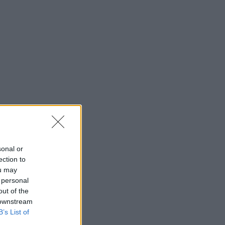
sonal or
ection to
ou may
 personal
out of the
 downstream
B’s List of