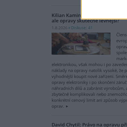
Kilian Kaminski: Evropa slibuje
ale opravy skutečně levnější?
Diskuse: 41
1.8.2026
Člens
evrop
oprav
spole
marke
elektronikou, však mohou i po zaveden
náklady na opravy natolik vysoké, že p
výhodnější koupit nové zařízení. Směr
opravy elektroniky i po skončení záruč
náhradních dílů a zabránit výrobcům, 
zbytečně komplikovali nebo znemožňo
konkrétní cenový limit ani způsob výp
oprav.
David Chytil: Právo na opravu př