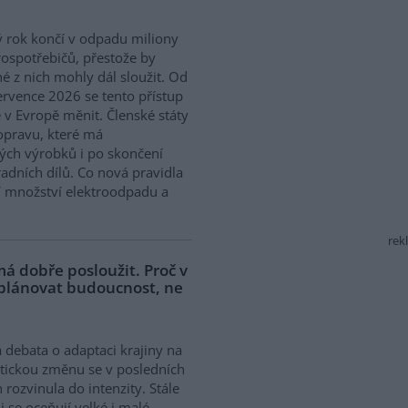
 rok končí v odpadu miliony
rospotřebičů, přestože by
 z nich mohly dál sloužit. Od
ervence 2026 se tento přístup
 v Evropě měnit. Členské státy
opravu, které má
ých výrobků i po skončení
adních dílů. Co nová pravidla
í množství elektroodpadu a
rek
á dobře posloužit. Proč v
 plánovat budoucnost, ne
 debata o adaptaci krajiny na
tickou změnu se v posledních
h rozvinula do intenzity. Stále
ji se oceňují velké i malé