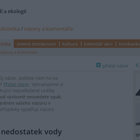
í a ekologii
licistika
/
názory a komentáře
istika
zelená domácnost
kultura
kalendář akcí
fotobank
názory a komentáře
přidat názor
vůj názor, pošlete nám ho na
ář
Přidat názor
. Vyhrazujeme si
ahující nepodložené urážky
ud výslovně neuvedete opak,
ejněním vašeho názoru v
říspěvky vyjadřují názory
e nedostatek vody
ig