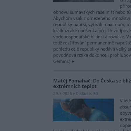
příro
obnovu šumavských rašelinišť nebo tůn
Abychom však z omezeného množství v
republiky naprší, vytěžili maximum, mu
krátkozraké nadšení a přejít k zodpov
vodohospodářské bilanci a rozvaze. V 
totiž rozšiřování permanentně napuště
pohledu celé republiky nedává velký 
povodňová rizika dokonce i prohlubovat
Gemini.)
Matěj Pomahač: Do Česka se blíží 
extrémních teplot
Diskuse: 50
29.7.2026
V lét
absu
obyva
extré
dopad