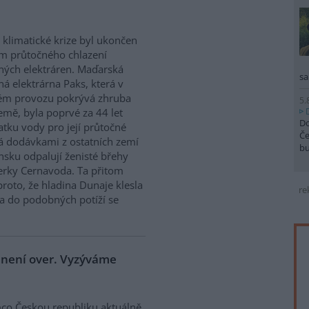
 klimatické krize byl ukončen
m průtočného chlazení
ných elektráren. Maďarská
sa
ná elektrárna Paks, která v
ém provozu pokrývá zhruba
5.
emě, byla poprvé za 44 let
Do
atku vody pro její průtočné
Če
á dodávkami z ostatních zemí
b
sku odpalují ženisté břehy
derky Cernavoda. Ta přitom
roto, že hladina Dunaje klesla
re
a do podobných potíží se
e není over. Vyzýváme
co Českou republiku aktuálně