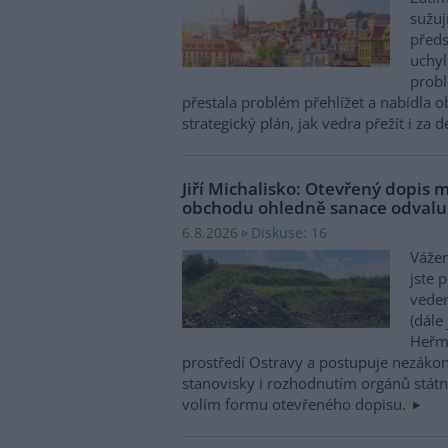
sužuj
předs
uchyl
probl
přestala problém přehlížet a nabídla 
strategický plán, jak vedra přežít i za 
Jiří Michalisko: Otevřený dopis 
obchodu ohledně sanace odval
Diskuse: 16
6.8.2026
Vážen
jste 
veden
(dále
Heřma
prostředí Ostravy a postupuje nezákon
stanovisky i rozhodnutím orgánů státní
volím formu otevřeného dopisu.