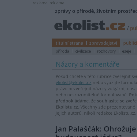
reklama
reklama
zprávy o přírodě, životním prostřed
/
pub
titulní strana
zpravodajství
public
příroda
civilizace
rozhovory
eseje
Názory a komentáře
Pokud chcete v této rubrice zveřejnit s
ekolist@ekolist.cz
nebo využijte formul
právo nezveřejnit názory vulgární, obs
nebo nesrozumitelně formulované.
Pok
předpokládáme, že souhlasíte se zveř
Ekolistu.cz.
Všechny zde prezentované p
jejich autorů, nikoli redakce Ekolistu.cz.
Jan Palaščák: Ohrožuj