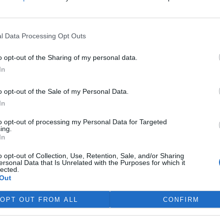
víkend skončilo 31. Valné
máždění Mezinárodního úřadu
ořské dno (ISA), kde měla své
l Data Processing Opt Outs
upení i Česká republika.
ání skončilo zklamáním,
o opt-out of the Sharing of my personal data.
dařilo jasně deklarovat, že
In
 nebudou tolerovány.
o opt-out of the Sale of my Personal Data.
In
do poloviny srpna
 Přelouče
to opt-out of processing my Personal Data for Targeted
ing.
In
terstvo životního prostředí
ilo 14. července 2026
o opt-out of Collection, Use, Retention, Sale, and/or Sharing
ení zjišťovacího řízení pro
ersonal Data that Is Unrelated with the Purposes for which it
lected.
 „Stupeň Přelouč II“ za asi 3,3
Out
rdy korun, který má prodloužit
ubic. Veřejnost může své
OPT OUT FROM ALL
CONFIRM
ní prostředí poslat