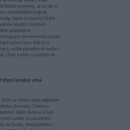
dě blízké projekty, ať už jde o
í v zemědělské krajině.
ody, které na území České
síme opustit intuitivní
ědné celoplošné
nastupující éře extrémů počasí
ných ploch tam, kde to z
smysl, může paradoxně sucho i
. (Text vznikl s využitím AI
třetí letošní vlna
ě 2026 se Česko stalo dějištěm
rdního dramatu. Zatímco
telstvo čelilo dvěma vlnám
mních veder se zásadními
y na životy, hospodářství i