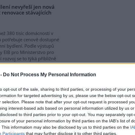
lení nevyřeší jen nová
 renovace stávajících
než 380 tisíc domácností v
 potřebuje cenově dostupné
ní bydlení. Podle výstupů
y EIB pro Ministerstvo pro
í rozvoj se to týká přibližně
 žijících v nájmu. K řešení
vé výstavby nutné
 -
Do Not Process My Personal Information
távajících budov. Ty mohou
íky využití objektů v centrech
to opt-out of the sale, sharing to third parties, or processing of your per
obé provozní náklady.
formation for targeted advertising by us, please use the below opt-out s
ává na bydlení více než 40 %
r selection. Please note that after your opt-out request is processed y
eing interest-based ads based on personal information utilized by us or
disclosed to third parties prior to your opt-out. You may separately opt-
losure of your personal information by third parties on the IAB’s list of
a na hlubokomořskou
. This information may also be disclosed by us to third parties on the
IA
ezi nimi zatím chybí
Participants
that may further disclose it to other third parties.