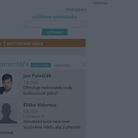
reklama
Přihlášení
rozšířené vyhledávání
a
partnerská sekce
komentáře
nejnovější
nejčtenější
Jan Palaščák
7.8.2026
Ohrožuje nedostatek vody
budoucnost jádra?
Eliška Vidomus
6.8.2026
Diskuse: 8
Klimatická krize není over.
Vyzýváme vládu, aby ji přestala
norovat