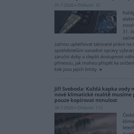
Diskuse: 32
31.7.2026
Každý
elekt
mnohé
31. č
začne
začnou uplatňovat takzvané právo na 
spotřebitelům usnadnit opravy vybran
záruční doby a zlepšit dostupnost náhr
přinesou, jak mohou přispět ke snížen
kde jsou jejich limity.
Jiří Svoboda: Každá kapka vody m
nové klimatické realitě musíme
pouze kopírovat minulost
Diskuse: 112
30.7.2026
Česká
klima
letec
častě