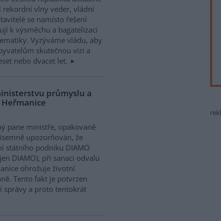
í rekordní vlny veder, vládní
tavitelé se namísto řešení
ují k výsměchu a bagatelizaci
ematiky. Vyzýváme vládu, aby
obyvatelům skutečnou vizi a
deset nebo dvacet let.
ministerstvu průmyslu a
u Heřmanice
rek
ý pane ministře, opakovaně
písemně upozorňován, že
í státního podniku DIAMO
 jen DIAMO), při sanaci odvalu
nice ohrožuje životní
ně. Tento fakt je potvrzen
 správy a proto tentokrát