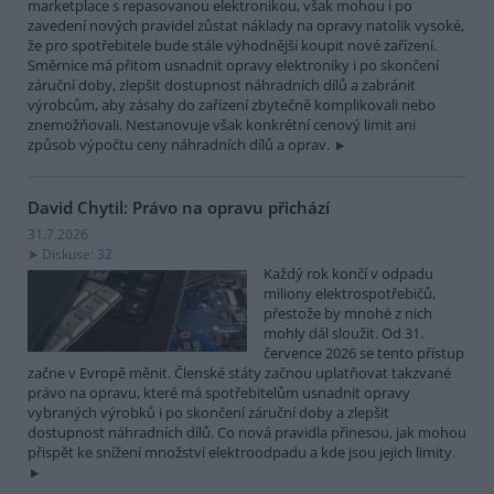
marketplace s repasovanou elektronikou, však mohou i po
zavedení nových pravidel zůstat náklady na opravy natolik vysoké,
že pro spotřebitele bude stále výhodnější koupit nové zařízení.
Směrnice má přitom usnadnit opravy elektroniky i po skončení
záruční doby, zlepšit dostupnost náhradních dílů a zabránit
výrobcům, aby zásahy do zařízení zbytečně komplikovali nebo
znemožňovali. Nestanovuje však konkrétní cenový limit ani
způsob výpočtu ceny náhradních dílů a oprav.
David Chytil: Právo na opravu přichází
31.7.2026
Diskuse: 32
Každý rok končí v odpadu
miliony elektrospotřebičů,
přestože by mnohé z nich
mohly dál sloužit. Od 31.
července 2026 se tento přístup
začne v Evropě měnit. Členské státy začnou uplatňovat takzvané
právo na opravu, které má spotřebitelům usnadnit opravy
vybraných výrobků i po skončení záruční doby a zlepšit
dostupnost náhradních dílů. Co nová pravidla přinesou, jak mohou
přispět ke snížení množství elektroodpadu a kde jsou jejich limity.