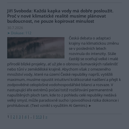
Jiří Svoboda: Každá kapka vody má dobře posloužit.
Proč v nové klimatické realitě musíme plánovat
budoucnost, ne pouze kopírovat minulost
30.7.2026
Diskuse: 112
Česká debata o adaptaci
krajiny na klimatickou změnu
se v posledních letech
rozvinula do intenzity. Stále
častěji se oceňují velké i malé
přírodě blízké projekty, ať už jde o obnovu šumavských rašelinišť
nebo tůní v zemědělské krajině. Abychom však z omezeného
množství vody, které na území České republiky naprší, vytěžili
maximum, musíme opustit intuitivní krátkozraké nadšení a přejít k
zodpovědné celoplošné vodohospodářské bilanci a rozvaze. V
nastupující éře extrémů počasí totiž rozšiřování permanentně
napuštěných ploch tam, kde to z pohledu celé republiky nedává
velký smysl, může paradoxně sucho i povodňová rizika dokonce i
prohlubovat. (Text vznikl s využitím AI Gemini.)
1
|
2
|
3
|
4
|
..
|
513
|
»