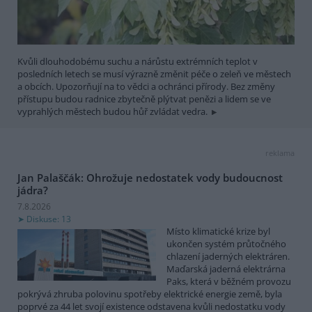
Kvůli dlouhodobému suchu a nárůstu extrémních teplot v
posledních letech se musí výrazně změnit péče o zeleň ve městech
a obcích. Upozorňují na to vědci a ochránci přírody. Bez změny
přístupu budou radnice zbytečně plýtvat penězi a lidem se ve
vyprahlých městech budou hůř zvládat vedra.
reklama
Jan Palaščák: Ohrožuje nedostatek vody budoucnost
jádra?
7.8.2026
Diskuse: 13
Místo klimatické krize byl
ukončen systém průtočného
chlazení jaderných elektráren.
Maďarská jaderná elektrárna
Paks, která v běžném provozu
pokrývá zhruba polovinu spotřeby elektrické energie země, byla
poprvé za 44 let svojí existence odstavena kvůli nedostatku vody