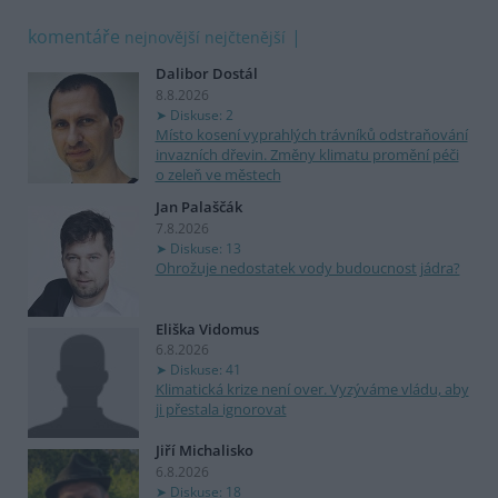
komentáře
nejnovější
nejčtenější
Dalibor Dostál
8.8.2026
Diskuse: 2
Místo kosení vyprahlých trávníků odstraňování
invazních dřevin. Změny klimatu promění péči
o zeleň ve městech
Jan Palaščák
7.8.2026
Diskuse: 13
Ohrožuje nedostatek vody budoucnost jádra?
Eliška Vidomus
6.8.2026
Diskuse: 41
Klimatická krize není over. Vyzýváme vládu, aby
ji přestala ignorovat
Jiří Michalisko
6.8.2026
Diskuse: 18