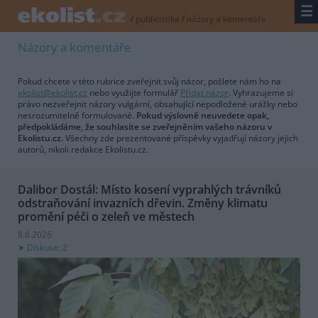
☰
/
publicistika
/
názory a komentáře
Názory a komentáře
Pokud chcete v této rubrice zveřejnit svůj názor, pošlete nám ho na
ekolist@ekolist.cz
nebo využijte formulář
Přidat názor
. Vyhrazujeme si
právo nezveřejnit názory vulgární, obsahující nepodložené urážky nebo
nesrozumitelně formulované.
Pokud výslovně neuvedete opak,
předpokládáme, že souhlasíte se zveřejněním vašeho názoru v
Ekolistu.cz.
Všechny zde prezentované příspěvky vyjadřují názory jejich
autorů, nikoli redakce Ekolistu.cz.
Dalibor Dostál: Místo kosení vyprahlých trávníků
odstraňování invazních dřevin. Změny klimatu
promění péči o zeleň ve městech
8.8.2026
Diskuse: 2