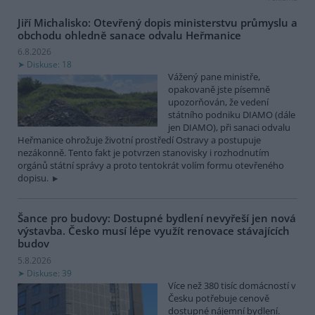
Jiří Michalisko: Otevřený dopis ministerstvu průmyslu a
obchodu ohledně sanace odvalu Heřmanice
6.8.2026
Diskuse: 18
Vážený pane ministře,
opakovaně jste písemně
upozorňován, že vedení
státního podniku DIAMO (dále
jen DIAMO), při sanaci odvalu
Heřmanice ohrožuje životní prostředí Ostravy a postupuje
nezákonně. Tento fakt je potvrzen stanovisky i rozhodnutím
orgánů státní správy a proto tentokrát volím formu otevřeného
dopisu.
Šance pro budovy: Dostupné bydlení nevyřeší jen nová
výstavba. Česko musí lépe využít renovace stávajících
budov
5.8.2026
Diskuse: 39
Více než 380 tisíc domácností v
Česku potřebuje cenově
dostupné nájemní bydlení.