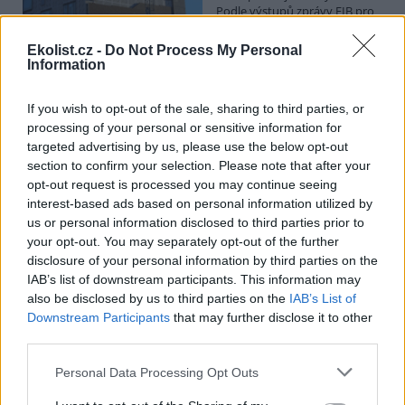
Podle výstupů zprávy EIB pro
Ministerstvo pro místní rozvoj
se to týká přibližně 1,1 milionu lidí, tedy zhruba 40 % osob žijících v
Ekolist.cz -
Do Not Process My Personal
nájmu. K řešení krize dostupnosti bydlení je kromě nové výstavby
Information
nutné systematicky využívat také renovace stávajících budov. Ty
mohou nabídnout kvalitní bydlení, například díky využití objektů v
centrech obcí, a zároveň snižovat jeho dlouhodobé provozní
If you wish to opt-out of the sale, sharing to third parties, or
náklady. Desetina českých domácností totiž vydává na bydlení více
processing of your personal or sensitive information for
než 40 % svých příjmů.
targeted advertising by us, please use the below opt-out
section to confirm your selection. Please note that after your
opt-out request is processed you may continue seeing
Greenpeace: Podpora moratoria na hlubokomořskou
interest-based ads based on personal information utilized by
těžbu vzrostla na 46 států. ČR mezi nimi zatím chybí
us or personal information disclosed to third parties prior to
4.8.2026
your opt-out. You may separately opt-out of the further
Diskuse: 3
disclosure of your personal information by third parties on the
Přes víkend skončilo 31. Valné
shromáždění Mezinárodního
IAB’s list of downstream participants. This information may
úřadu pro mořské dno (ISA),
also be disclosed by us to third parties on the
IAB’s List of
kde měla své zastoupení i
Downstream Participants
that may further disclose it to other
Česká republika. Zasedání
third parties.
skončilo zklamáním, protože se vládám členských států nepodařilo
jasně deklarovat, že snahy o nezákonnou hlubinnou těžbu
Personal Data Processing Opt Outs
nebudou tolerovány.