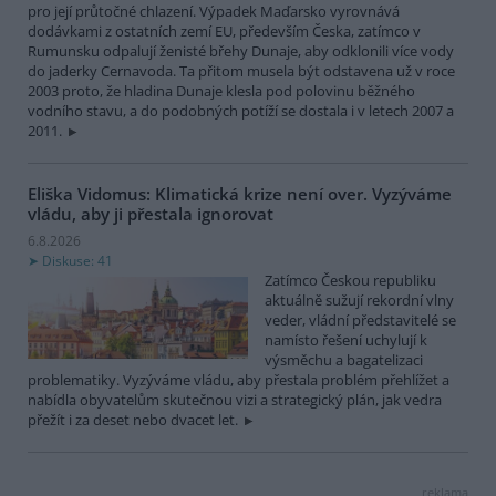
pro její průtočné chlazení. Výpadek Maďarsko vyrovnává
dodávkami z ostatních zemí EU, především Česka, zatímco v
Rumunsku odpalují ženisté břehy Dunaje, aby odklonili více vody
do jaderky Cernavoda. Ta přitom musela být odstavena už v roce
2003 proto, že hladina Dunaje klesla pod polovinu běžného
vodního stavu, a do podobných potíží se dostala i v letech 2007 a
2011.
Eliška Vidomus: Klimatická krize není over. Vyzýváme
vládu, aby ji přestala ignorovat
6.8.2026
Diskuse: 41
Zatímco Českou republiku
aktuálně sužují rekordní vlny
veder, vládní představitelé se
namísto řešení uchylují k
výsměchu a bagatelizaci
problematiky. Vyzýváme vládu, aby přestala problém přehlížet a
nabídla obyvatelům skutečnou vizi a strategický plán, jak vedra
přežít i za deset nebo dvacet let.
reklama