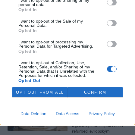
I want to opt-out of the Sharing of my
personal data.
Luboš Pavlovič: Veřejnost může do poloviny srpna
Opted In
připomínkovat plavební kanál u Přelouče
3.8.2026
I want to opt-out of the Sale of my
Personal Data.
Diskuse: 16
Opted In
Ministerstvo životního
prostředí oznámilo 14.
července 2026 zahájení
I want to opt-out of processing my
Personal Data for Targeted Advertising.
zjišťovacího řízení pro záměr
Opted In
„Stupeň Přelouč II“ za asi 3,3
miliardy korun, který má prodloužit splavnost Labe o 23 kilometrů
I want to opt-out of Collection, Use,
do Pardubic. Veřejnost může své vyjádření k vlivům této stavby na
Retention, Sale, and/or Sharing of my
životní prostředí poslat ministerstvu do 13. srpna 2026.
Personal Data that Is Unrelated with the
Purposes for which it was collected.
Opted Out
Kilian Kaminski: Evropa slibuje právo na opravu.
Budou ale opravy skutečně levnější?
OPT OUT FROM ALL
CONFIRM
1.8.2026
Diskuse: 42
Členské státy nyní převádějí
Data Deletion
Data Access
Privacy Policy
novou evropskou směrnici o
právu na opravu do své
legislativy. Podle společnosti
refurbed, evropským