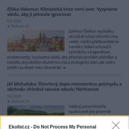
Eliška Vidomus: Klimatická krize není over. Vyzýváme
vládu, aby ji přestala ignorovat
6.8.2026
Diskuse: 61
Zatímco Českou republiku
aktuálně sužují rekordní vlny
veder, vládní představitelé se
namísto řešení uchylují k
výsměchu a bagatelizaci
problematiky. Vyzýváme vládu, aby přestala problém přehlížet a
nabídla obyvatelům skutečnou vizi a strategický plán, jak vedra
přežít i za deset nebo dvacet let.
Jiří Michalisko: Otevřený dopis ministerstvu průmyslu a
obchodu ohledně sanace odvalu Heřmanice
6.8.2026
Diskuse: 19
Vážený pane ministře,
opakovaně jste písemně
upozorňován, že vedení
státního podniku DIAMO (dále
Ekolist.cz -
Do Not Process My Personal
jen DIAMO), při sanaci odvalu