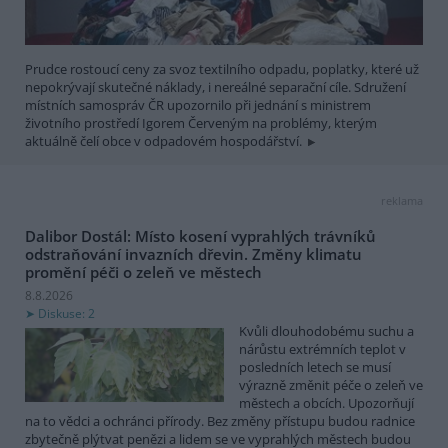
Prudce rostoucí ceny za svoz textilního odpadu, poplatky, které už
nepokrývají skutečné náklady, i nereálné separační cíle. Sdružení
místních samospráv ČR upozornilo při jednání s ministrem
životního prostředí Igorem Červeným na problémy, kterým
aktuálně čelí obce v odpadovém hospodářství.
reklama
Dalibor Dostál: Místo kosení vyprahlých trávníků
odstraňování invazních dřevin. Změny klimatu
promění péči o zeleň ve městech
8.8.2026
Diskuse: 2
Kvůli dlouhodobému suchu a
nárůstu extrémních teplot v
posledních letech se musí
výrazně změnit péče o zeleň ve
městech a obcích. Upozorňují
na to vědci a ochránci přírody. Bez změny přístupu budou radnice
zbytečně plýtvat penězi a lidem se ve vyprahlých městech budou