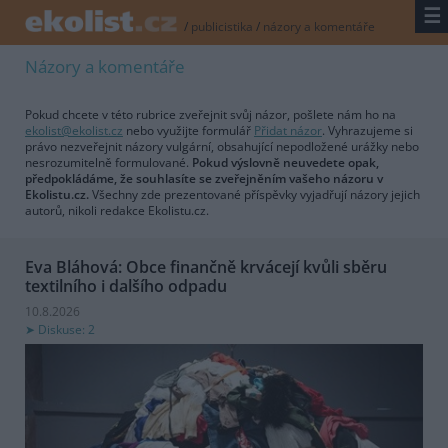
☰
/
publicistika
/
názory a komentáře
Názory a komentáře
Pokud chcete v této rubrice zveřejnit svůj názor, pošlete nám ho na
ekolist@ekolist.cz
nebo využijte formulář
Přidat názor
. Vyhrazujeme si
právo nezveřejnit názory vulgární, obsahující nepodložené urážky nebo
nesrozumitelně formulované.
Pokud výslovně neuvedete opak,
předpokládáme, že souhlasíte se zveřejněním vašeho názoru v
Ekolistu.cz.
Všechny zde prezentované příspěvky vyjadřují názory jejich
autorů, nikoli redakce Ekolistu.cz.
Eva Bláhová: Obce finančně krvácejí kvůli sběru
textilního i dalšího odpadu
10.8.2026
Diskuse: 2