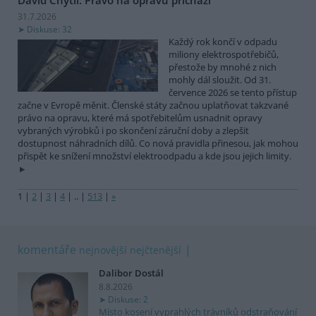
31.7.2026
Diskuse: 32
Každý rok končí v odpadu
miliony elektrospotřebičů,
přestože by mnohé z nich
mohly dál sloužit. Od 31.
července 2026 se tento přístup
začne v Evropě měnit. Členské státy začnou uplatňovat takzvané
právo na opravu, které má spotřebitelům usnadnit opravy
vybraných výrobků i po skončení záruční doby a zlepšit
dostupnost náhradních dílů. Co nová pravidla přinesou, jak mohou
přispět ke snížení množství elektroodpadu a kde jsou jejich limity.
1
|
2
|
3
|
4
|
..
|
513
|
»
komentáře
nejnovější
nejčtenější
Dalibor Dostál
8.8.2026
Diskuse: 2
Místo kosení vyprahlých trávníků odstraňování