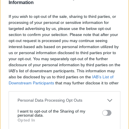
Information
Heřmanice ohrožuje životní prostředí Ostravy a postupuje
nezákonně. Tento fakt je potvrzen stanovisky i rozhodnutím
orgánů státní správy a proto tentokrát volím formu otevřeného
If you wish to opt-out of the sale, sharing to third parties, or
dopisu.
processing of your personal or sensitive information for
targeted advertising by us, please use the below opt-out
section to confirm your selection. Please note that after your
Šance pro budovy: Dostupné bydlení nevyřeší jen nová
výstavba. Česko musí lépe využít renovace stávajících
opt-out request is processed you may continue seeing
budov
interest-based ads based on personal information utilized by
5.8.2026
us or personal information disclosed to third parties prior to
Diskuse: 39
your opt-out. You may separately opt-out of the further
Více než 380 tisíc domácností v
disclosure of your personal information by third parties on the
Česku potřebuje cenově
IAB’s list of downstream participants. This information may
dostupné nájemní bydlení.
also be disclosed by us to third parties on the
IAB’s List of
Podle výstupů zprávy EIB pro
Downstream Participants
that may further disclose it to other
Ministerstvo pro místní rozvoj
se to týká přibližně 1,1 milionu lidí, tedy zhruba 40 % osob žijících v
third parties.
nájmu. K řešení krize dostupnosti bydlení je kromě nové výstavby
nutné systematicky využívat také renovace stávajících budov. Ty
Personal Data Processing Opt Outs
mohou nabídnout kvalitní bydlení, například díky využití objektů v
centrech obcí, a zároveň snižovat jeho dlouhodobé provozní
I want to opt-out of the Sharing of my
náklady. Desetina českých domácností totiž vydává na bydlení více
personal data.
než 40 % svých příjmů.
Opted In