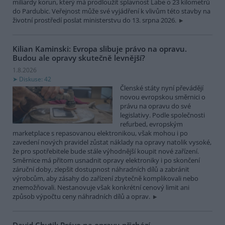
miliardy korun, který má prodloužit splavnost Labe o 23 kilometrů
do Pardubic. Veřejnost může své vyjádření k vlivům této stavby na
životní prostředí poslat ministerstvu do 13. srpna 2026.
Kilian Kaminski: Evropa slibuje právo na opravu.
Budou ale opravy skutečně levnější?
1.8.2026
Diskuse: 42
Členské státy nyní převádějí
novou evropskou směrnici o
právu na opravu do své
legislativy. Podle společnosti
refurbed, evropským
marketplace s repasovanou elektronikou, však mohou i po
zavedení nových pravidel zůstat náklady na opravy natolik vysoké,
že pro spotřebitele bude stále výhodnější koupit nové zařízení.
Směrnice má přitom usnadnit opravy elektroniky i po skončení
záruční doby, zlepšit dostupnost náhradních dílů a zabránit
výrobcům, aby zásahy do zařízení zbytečně komplikovali nebo
znemožňovali. Nestanovuje však konkrétní cenový limit ani
způsob výpočtu ceny náhradních dílů a oprav.
David Chytil: Právo na opravu přichází