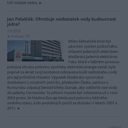
hůř zvládat vedra.
Jan Palaščák: Ohrožuje nedostatek vody budoucnost
jádra?
7.8.2026
Diskuse: 19
Místo klimatické krize byl
ukončen systém průtočného
chlazení jaderných elektráren.
Maďarská jaderná elektrárna
Paks, která v běžném provozu
pokrývá zhruba polovinu spotřeby elektrické energie země, byla
poprvé za 44 let svojí existence odstavena kvůli nedostatku vody
pro její průtočné chlazení. Výpadek Maďarsko vyrovnává
dodávkami z ostatních zemí EU, především Česka, zatímco v
Rumunsku odpalují ženisté břehy Dunaje, aby odklonili více vody
do jaderky Cernavoda. Ta přitom musela být odstavena už v roce
2003 proto, že hladina Dunaje klesla pod polovinu běžného
vodního stavu, a do podobných potíží se dostala i v letech 2007 a
2011.
reklama