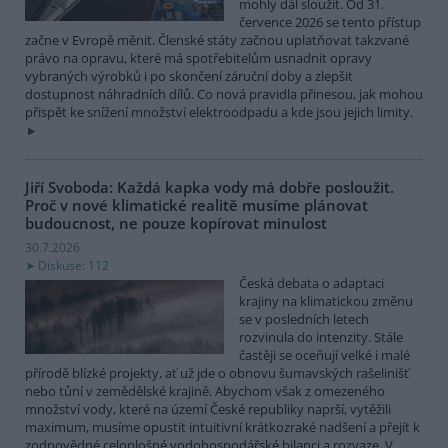
mohly dál sloužit. Od 31.
července 2026 se tento přístup
začne v Evropě měnit. Členské státy začnou uplatňovat takzvané
právo na opravu, které má spotřebitelům usnadnit opravy
vybraných výrobků i po skončení záruční doby a zlepšit
dostupnost náhradních dílů. Co nová pravidla přinesou, jak mohou
přispět ke snížení množství elektroodpadu a kde jsou jejich limity.
Jiří Svoboda: Každá kapka vody má dobře posloužit.
Proč v nové klimatické realitě musíme plánovat
budoucnost, ne pouze kopírovat minulost
30.7.2026
Diskuse: 112
Česká debata o adaptaci
krajiny na klimatickou změnu
se v posledních letech
rozvinula do intenzity. Stále
častěji se oceňují velké i malé
přírodě blízké projekty, ať už jde o obnovu šumavských rašelinišť
nebo tůní v zemědělské krajině. Abychom však z omezeného
množství vody, které na území České republiky naprší, vytěžili
maximum, musíme opustit intuitivní krátkozraké nadšení a přejít k
zodpovědné celoplošné vodohospodářské bilanci a rozvaze. V