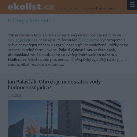
☰
/
publicistika
/
názory a komentáře
Názory a komentáře
Pokud chcete v této rubrice zveřejnit svůj názor, pošlete nám ho na
ekolist@ekolist.cz
nebo využijte formulář
Přidat názor
. Vyhrazujeme si
právo nezveřejnit názory vulgární, obsahující nepodložené urážky nebo
nesrozumitelně formulované.
Pokud výslovně neuvedete opak,
předpokládáme, že souhlasíte se zveřejněním vašeho názoru v
Ekolistu.cz.
Všechny zde prezentované příspěvky vyjadřují názory jejich
autorů, nikoli redakce Ekolistu.cz.
Jan Palaščák: Ohrožuje nedostatek vody
budoucnost jádra?
7.8.2026