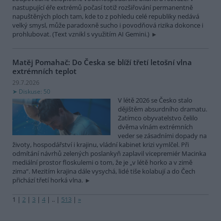
nastupující éře extrémů počasí totiž rozšiřování permanentně
napuštěných ploch tam, kde to z pohledu celé republiky nedává
velký smysl, může paradoxně sucho i povodňová rizika dokonce i
prohlubovat. (Text vznikl s využitím AI Gemini.)
Matěj Pomahač: Do Česka se blíží třetí letošní vlna
extrémních teplot
29.7.2026
Diskuse: 50
V létě 2026 se Česko stalo
dějištěm absurdního dramatu.
Zatímco obyvatelstvo čelilo
dvěma vlnám extrémních
veder se zásadními dopady na
životy, hospodářství i krajinu, vládní kabinet krizi vymlčel. Při
odmítání návrhů zelených poslankyň zaplavil vicepremiér Macinka
mediální prostor floskulemi o tom, že je „v létě horko a v zimě
zima“. Mezitím krajina dále vysychá, lidé tiše kolabují a do Čech
přichází třetí horká vlna.
1
|
2
|
3
|
4
|
..
|
513
|
»