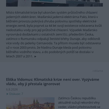
Místo klimatické krize byl ukončen systém průtočného chlazení
jaderných elektráren. Maďarská jaderná elektrárna Paks, která v
běžném provozu pokrývá zhruba polovinu spotřeby elektrické
energie země, byla poprvé za 44 let svojí existence odstavena kvůli
nedostatku vody pro její průtočné chlazení. Výpadek Maďarsko
vyrovnává dodávkami z ostatních zemí EU, především Česka,
zatímco v Rumunsku odpalují ženisté břehy Dunaje, aby odklonili
více vody do jaderky Cernavoda. Ta přitom musela být odstavena
už v roce 2003 proto, že hladina Dunaje klesla pod polovinu
běžného vodního stavu, a do podobných potíží se dostala i v
letech 2007 a 2011.
reklama
Eliška Vidomus: Klimatická krize není over. Vyzýváme
vládu, aby ji přestala ignorovat
6.8.2026
Diskuse: 7
Zatímco Českou republiku
aktuálně sužují rekordní vlny
veder, vládní představitelé se