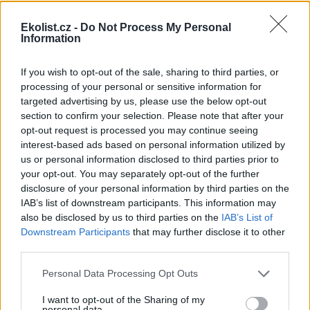
shromáždění Mezinárodního
úřadu pro mořské dno (ISA),
Ekolist.cz -
Do Not Process My Personal
kde měla své zastoupení i
Information
Česká republika. Zasedání
skončilo zklamáním, protože se vládám členských států nepodařilo
jasně deklarovat, že snahy o nezákonnou hlubinnou těžbu
If you wish to opt-out of the sale, sharing to third parties, or
nebudou tolerovány.
processing of your personal or sensitive information for
targeted advertising by us, please use the below opt-out
section to confirm your selection. Please note that after your
Luboš Pavlovič: Veřejnost může do poloviny srpna
opt-out request is processed you may continue seeing
připomínkovat plavební kanál u Přelouče
interest-based ads based on personal information utilized by
3.8.2026
us or personal information disclosed to third parties prior to
Diskuse: 16
your opt-out. You may separately opt-out of the further
Ministerstvo životního
prostředí oznámilo 14.
disclosure of your personal information by third parties on the
července 2026 zahájení
IAB’s list of downstream participants. This information may
zjišťovacího řízení pro záměr
also be disclosed by us to third parties on the
IAB’s List of
„Stupeň Přelouč II“ za asi 3,3
Downstream Participants
that may further disclose it to other
miliardy korun, který má prodloužit splavnost Labe o 23 kilometrů
third parties.
do Pardubic. Veřejnost může své vyjádření k vlivům této stavby na
životní prostředí poslat ministerstvu do 13. srpna 2026.
Personal Data Processing Opt Outs
I want to opt-out of the Sharing of my
Kilian Kaminski: Evropa slibuje právo na opravu.
personal data.