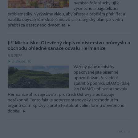
namísto řešení uchylují k
výsměchu a bagatelizaci
problematiky. Vyzýváme vládu, aby přestala problém přehlížet a
nabídla obyvatelům skutečnou vizi a strategický plán, jak vedra
přežít i za deset nebo dvacet let.
Jiří Michalisko: Otevřený dopis ministerstvu průmyslu a
obchodu ohledně sanace odvalu Heřmanice
6.8.2026
Diskuse: 16
Vážený pane ministře,
opakovaně jste písemně
upozorňován, že vedení
státního podniku DIAMO (dále
jen DIAMO), při sanaci odvalu
Heřmanice ohrožuje životní prostředí Ostravy a postupuje
nezákonně. Tento fakt je potvrzen stanovisky i rozhodnutím
orgánů státní správy a proto tentokrát volím formu otevřeného
dopisu.
reklama