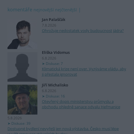
komentáře
nejnovější
nejčtenější
Jan Palaščák
7.8.2026
Ohrožuje nedostatek vody budoucnost jádra?
Eliška Vidomus
6.8.2026
Diskuse: 7
Klimatická krize není over. Vyzýváme vládu, aby
ji přestala ignorovat
Jiří Michalisko
6.8.2026
Diskuse: 16
Otevřený dopis ministerstvu průmyslu a
obchodu ohledně sanace odvalu Heřmanice
5.8.2026
Diskuse: 39
Dostupné bydlení nevyřeší jen nová výstavba. Česko musí lépe
využít renovace stávajících budov