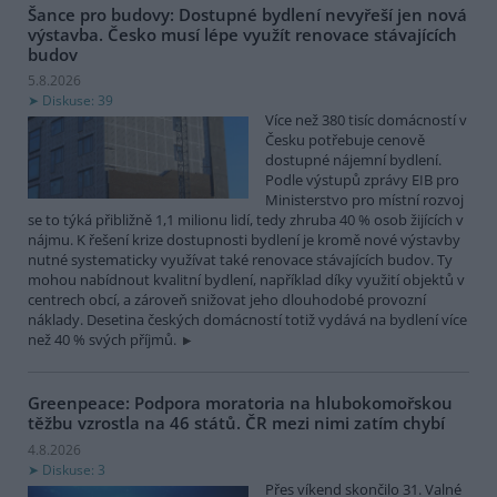
Šance pro budovy: Dostupné bydlení nevyřeší jen nová
výstavba. Česko musí lépe využít renovace stávajících
budov
5.8.2026
Diskuse: 39
Více než 380 tisíc domácností v
Česku potřebuje cenově
dostupné nájemní bydlení.
Podle výstupů zprávy EIB pro
Ministerstvo pro místní rozvoj
se to týká přibližně 1,1 milionu lidí, tedy zhruba 40 % osob žijících v
nájmu. K řešení krize dostupnosti bydlení je kromě nové výstavby
nutné systematicky využívat také renovace stávajících budov. Ty
mohou nabídnout kvalitní bydlení, například díky využití objektů v
centrech obcí, a zároveň snižovat jeho dlouhodobé provozní
náklady. Desetina českých domácností totiž vydává na bydlení více
než 40 % svých příjmů.
Greenpeace: Podpora moratoria na hlubokomořskou
těžbu vzrostla na 46 států. ČR mezi nimi zatím chybí
4.8.2026
Diskuse: 3
Přes víkend skončilo 31. Valné