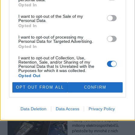
Budou ale opravy skutečně levnější?
Opted In
1.8.2026
Diskuse: 41
I want to opt-out of the Sale of my
Členské státy nyní převádějí
Personal Data.
novou evropskou směrnici o
Opted In
právu na opravu do své
legislativy. Podle společnosti
I want to opt-out of processing my
Personal Data for Targeted Advertising.
refurbed, evropským
Opted In
marketplace s repasovanou elektronikou, však mohou i po
zavedení nových pravidel zůstat náklady na opravy natolik vysoké,
že pro spotřebitele bude stále výhodnější koupit nové zařízení.
I want to opt-out of Collection, Use,
Retention, Sale, and/or Sharing of my
Směrnice má přitom usnadnit opravy elektroniky i po skončení
Personal Data that Is Unrelated with the
záruční doby, zlepšit dostupnost náhradních dílů a zabránit
Purposes for which it was collected.
výrobcům, aby zásahy do zařízení zbytečně komplikovali nebo
Opted Out
znemožňovali. Nestanovuje však konkrétní cenový limit ani
způsob výpočtu ceny náhradních dílů a oprav.
OPT OUT FROM ALL
CONFIRM
David Chytil: Právo na opravu přichází
Data Deletion
Data Access
Privacy Policy
31.7.2026
Diskuse: 32
Každý rok končí v odpadu
miliony elektrospotřebičů,
přestože by mnohé z nich