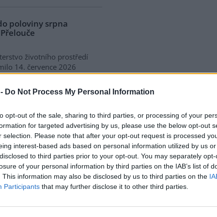
do poloviny srpna
 Přelouče
terstvo životního prostředí
ilo 14. července 2026
ení zjišťovacího řízení pro
 „Stupeň Přelouč II“ za asi 3,3
 -
Do Not Process My Personal Information
rdy korun, který má prodloužit
ubic. Veřejnost může své
to opt-out of the sale, sharing to third parties, or processing of your per
ní prostředí poslat
formation for targeted advertising by us, please use the below opt-out s
r selection. Please note that after your opt-out request is processed y
eing interest-based ads based on personal information utilized by us or
disclosed to third parties prior to your opt-out. You may separately opt-
 právo na opravu. Budou
losure of your personal information by third parties on the IAB’s list of
. This information may also be disclosed by us to third parties on the
IA
Participants
that may further disclose it to other third parties.
ké státy nyní převádějí novou
skou směrnici o právu na
u do své legislativy. Podle