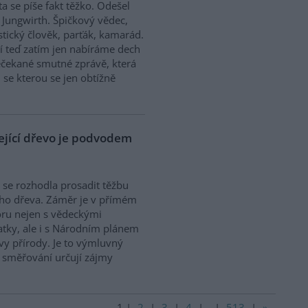
ta se píše fakt těžko. Odešel
 Jungwirth. Špičkový vědec,
stický člověk, parťák, kamarád.
 teď zatím jen nabíráme dech
čekané smutné zprávě, která
, se kterou se jen obtížně
lející dřevo je podvodem
 se rozhodla prosadit těžbu
cího dřeva. Záměr je v přímém
ru nejen s vědeckými
tky, ale i s Národním plánem
y přírody. Je to výmluvný
o směřování určují zájmy
1
|
2
|
3
|
4
|
..
|
513
|
»