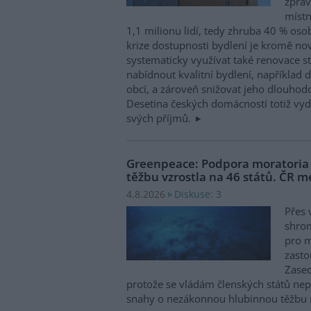
zpráv
místn
1,1 milionu lidí, tedy zhruba 40 % osob
krize dostupnosti bydlení je kromě no
systematicky využívat také renovace s
nabídnout kvalitní bydlení, například d
obcí, a zároveň snižovat jeho dlouhod
Desetina českých domácností totiž vyd
svých příjmů.
Greenpeace: Podpora moratori
těžbu vzrostla na 46 států. ČR m
Diskuse: 3
4.8.2026
Přes 
shro
pro m
zasto
Zased
protože se vládám členských států nepo
snahy o nezákonnou hlubinnou těžbu