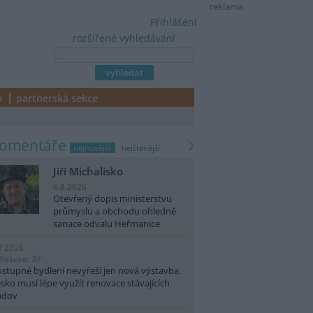
reklama
Přihlášení
rozšířené vyhledávání
a
partnerská sekce
komentáře
nejnovější
nejčtenější
Jiří Michalisko
6.8.2026
Otevřený dopis ministerstvu
průmyslu a obchodu ohledně
sanace odvalu Heřmanice
8.2026
Diskuse: 37
stupné bydlení nevyřeší jen nová výstavba.
sko musí lépe využít renovace stávajících
udov