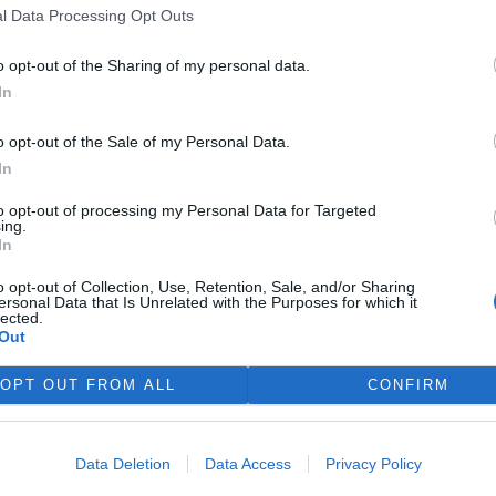
čnosti refurbed, evropským
l Data Processing Opt Outs
tplace s repasovanou
í nových pravidel zůstat
o opt-out of the Sharing of my personal data.
ro spotřebitele bude stále
In
nice má přitom usnadnit
ní doby, zlepšit dostupnost
o opt-out of the Sale of my Personal Data.
aby zásahy do zařízení
In
vali. Nestanovuje však
očtu ceny náhradních dílů a
to opt-out of processing my Personal Data for Targeted
ing.
In
o opt-out of Collection, Use, Retention, Sale, and/or Sharing
ichází
ersonal Data that Is Unrelated with the Purposes for which it
lected.
Out
 rok končí v odpadu miliony
rospotřebičů, přestože by
OPT OUT FROM ALL
CONFIRM
 z nich mohly dál sloužit. Od
ervence 2026 se tento přístup
 v Evropě měnit. Členské státy
Data Deletion
Data Access
Privacy Policy
opravu, které má
ých výrobků i po skončení