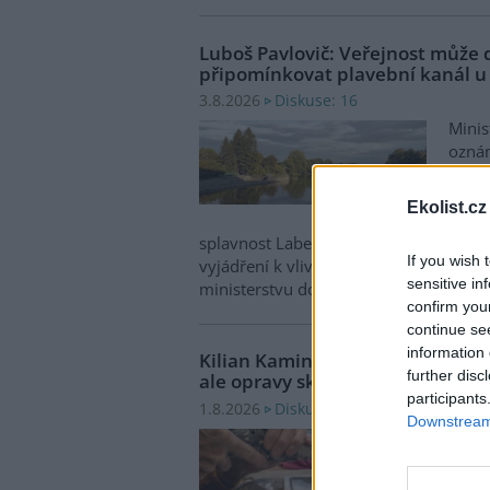
Luboš Pavlovič: Veřejnost může 
připomínkovat plavební kanál u
Diskuse: 16
3.8.2026
Minis
oznám
zaháj
záměr
Ekolist.cz
milia
splavnost Labe o 23 kilometrů do Pard
If you wish 
vyjádření k vlivům této stavby na život
sensitive in
ministerstvu do 13. srpna 2026.
confirm you
continue se
information 
Kilian Kaminski: Evropa slibuje
further disc
ale opravy skutečně levnější?
participants
Diskuse: 38
1.8.2026
Downstream 
Člens
evrop
oprav