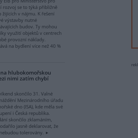
y EIB pro Ministerstvo pro
í rozvoj se to týká přibližně
 žijících v nájmu. K řešení
vé výstavby nutné
távajících budov. Ty mohou
íky využití objektů v centrech
obé provozní náklady.
ává na bydlení více než 40 %
rek
a na hlubokomořskou
ezi nimi zatím chybí
víkend skončilo 31. Valné
máždění Mezinárodního úřadu
ořské dno (ISA), kde měla své
upení i Česká republika.
ání skončilo zklamáním,
dařilo jasně deklarovat, že
 nebudou tolerovány.