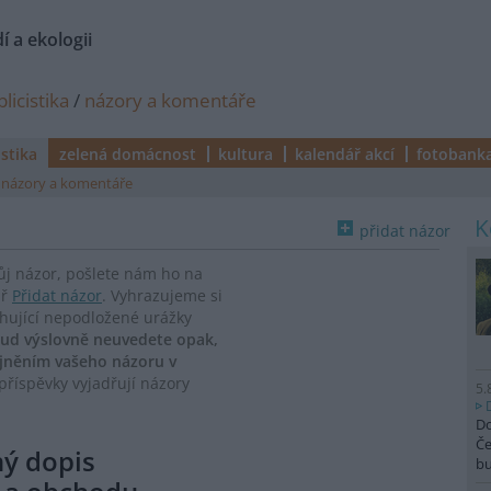
í a ekologii
licistika
/
názory a komentáře
istika
zelená domácnost
kultura
kalendář akcí
fotobank
názory a komentáře
přidat názor
vůj názor, pošlete nám ho na
ář
Přidat názor
. Vyhrazujeme si
ahující nepodložené urážky
ud výslovně neuvedete opak,
ejněním vašeho názoru v
říspěvky vyjadřují názory
5.
Do
Če
ný dopis
b