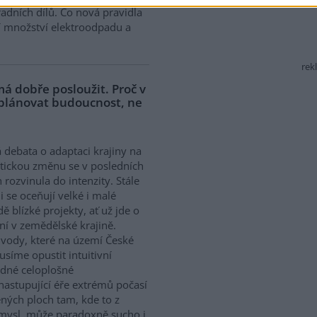
adních dílů. Co nová pravidla
í množství elektroodpadu a
rek
á dobře posloužit. Proč v
 plánovat budoucnost, ne
 debata o adaptaci krajiny na
tickou změnu se v posledních
h rozvinula do intenzity. Stále
ji se oceňují velké i malé
dě blízké projekty, ať už jde o
í v zemědělské krajině.
ody, které na území České
síme opustit intuitivní
ědné celoplošné
nastupující éře extrémů počasí
ných ploch tam, kde to z
smysl, může paradoxně sucho i