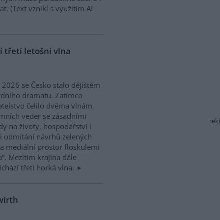
. (Text vznikl s využitím AI
třetí letošní vlna
ě 2026 se Česko stalo dějištěm
rdního dramatu. Zatímco
telstvo čelilo dvěma vlnám
mních veder se zásadními
rek
y na životy, hospodářství i
Při odmítání návrhů zelených
a mediální prostor floskulemi
a“. Mezitím krajina dále
ichází třetí horká vlna.
wirth