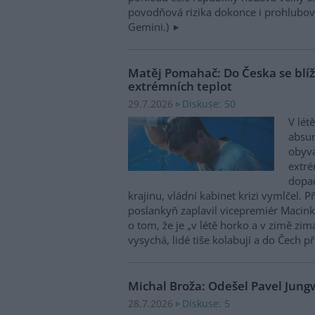
povodňová rizika dokonce i prohlubovat
Gemini.)
Matěj Pomahač: Do Česka se blíží 
extrémních teplot
Diskuse: 50
29.7.2026
V lét
absu
obyva
extré
dopad
krajinu, vládní kabinet krizi vymlčel. 
poslankyň zaplavil vicepremiér Macink
o tom, že je „v létě horko a v zimě zim
vysychá, lidé tiše kolabují a do Čech př
Michal Broža: Odešel Pavel Jung
Diskuse: 5
28.7.2026