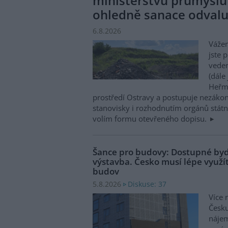
ministerstvu průmyslu
ohledně sanace odval
6.8.2026
Vážen
jste 
veden
(dále
Heřma
prostředí Ostravy a postupuje nezákon
stanovisky i rozhodnutím orgánů státní
volím formu otevřeného dopisu.
Šance pro budovy: Dostupné byd
výstavba. Česko musí lépe využít
budov
Diskuse: 37
5.8.2026
Více 
Česku
nájem