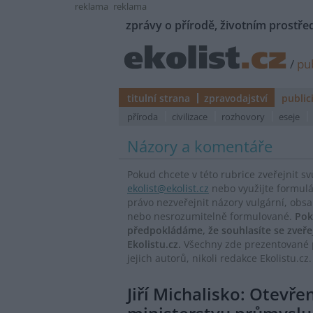
reklama
reklama
zprávy o přírodě, životním prostřed
/
pub
titulní strana
zpravodajství
public
příroda
civilizace
rozhovory
eseje
Názory a komentáře
Pokud chcete v této rubrice zveřejnit s
ekolist@ekolist.cz
nebo využijte formul
právo nezveřejnit názory vulgární, obs
nebo nesrozumitelně formulované.
Pok
předpokládáme, že souhlasíte se zveř
Ekolistu.cz.
Všechny zde prezentované p
jejich autorů, nikoli redakce Ekolistu.cz.
Jiří Michalisko: Otevře