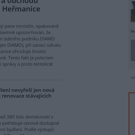
 a obchodu
u Heřmanice
ý pane ministře, opakovaně
le
písemně upozorňován, že
í státního podniku DIAMO
 jen DIAMO), při sanaci odvalu
nice ohrožuje životní
ně. Tento fakt je potvrzen
 správy a proto tentokrát
re
lení nevyřeší jen nová
 renovace stávajících
než 380 tisíc domácností v
 potřebuje cenově dostupné
ní bydlení. Podle výstupů