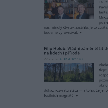
Ta vě
Pavel
fanta
Mnozí
po ne
nás minulý čtvrtek zasáhla. Je to ztráta
budeme vyrovnávat.
Filip Holub: Vládní záměr těžit t
na lidech i přírodě
Diskuse: 143
27.7.2026
Vláda
tlejí
rozpo
pozna
obnov
důkaz rozvratu státu — a toho, že jeh
fosilních magnátů.