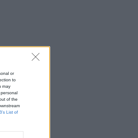
sonal or
ection to
ou may
 personal
out of the
 downstream
B’s List of