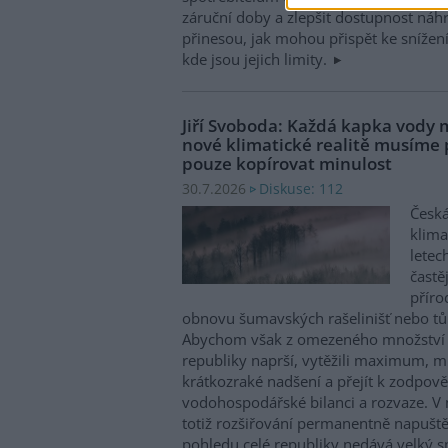
záruční doby a zlepšit dostupnost náhr
přinesou, jak mohou přispět ke snížen
kde jsou jejich limity.
Jiří Svoboda: Každá kapka vody m
nové klimatické realitě musíme
pouze kopírovat minulost
Diskuse: 112
30.7.2026
Česká
klima
letec
častě
příro
obnovu šumavských rašelinišť nebo tůn
Abychom však z omezeného množství v
republiky naprší, vytěžili maximum, mu
krátkozraké nadšení a přejít k zodpov
vodohospodářské bilanci a rozvaze. V 
totiž rozšiřování permanentně napuště
pohledu celé republiky nedává velký 