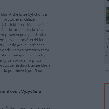
 klimatické krize byl ukončen
m průtočného chlazení
ných elektráren. Maďarská
ná elektrárna Paks, která v
sa
ém provozu pokrývá zhruba
5.
emě, byla poprvé za 44 let
atku vody pro její průtočné
Do
á dodávkami z ostatních zemí
Če
sku odpalují ženisté břehy
b
derky Cernavoda. Ta přitom
roto, že hladina Dunaje klesla
a do podobných potíží se
re
e není over. Vyzýváme
co Českou republiku aktuálně