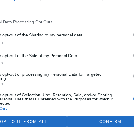
víkend skončilo 31. Valné
máždění Mezinárodního úřadu
ořské dno (ISA), kde měla své
l Data Processing Opt Outs
upení i Česká republika.
ání skončilo zklamáním,
o opt-out of the Sharing of my personal data.
dařilo jasně deklarovat, že
In
 nebudou tolerovány.
o opt-out of the Sale of my Personal Data.
In
do poloviny srpna
 Přelouče
to opt-out of processing my Personal Data for Targeted
ing.
In
terstvo životního prostředí
ilo 14. července 2026
o opt-out of Collection, Use, Retention, Sale, and/or Sharing
ení zjišťovacího řízení pro
ersonal Data that Is Unrelated with the Purposes for which it
lected.
 „Stupeň Přelouč II“ za asi 3,3
Out
rdy korun, který má prodloužit
ubic. Veřejnost může své
OPT OUT FROM ALL
CONFIRM
ní prostředí poslat