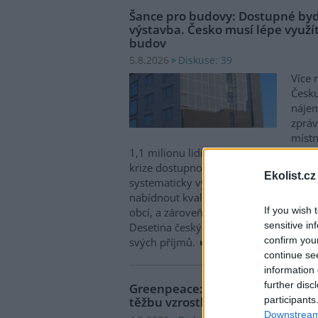
Šance pro budovy: Dostupné byd
výstavba. Česko musí lépe využít
budov
Diskuse: 39
5.8.2026
Více 
Česku
nájem
zpráv
místn
1,1 milionu lidí, tedy zhruba 40 % osob
krize dostupnosti bydlení je kromě no
Ekolist.cz
systematicky využívat také renovace s
nabídnout kvalitní bydlení, například d
If you wish 
obcí, a zároveň snižovat jeho dlouhod
sensitive in
Desetina českých domácností totiž vyd
confirm you
svých příjmů.
continue se
information 
further disc
Greenpeace: Podpora moratori
participants
těžbu vzrostla na 46 států. ČR m
Downstream 