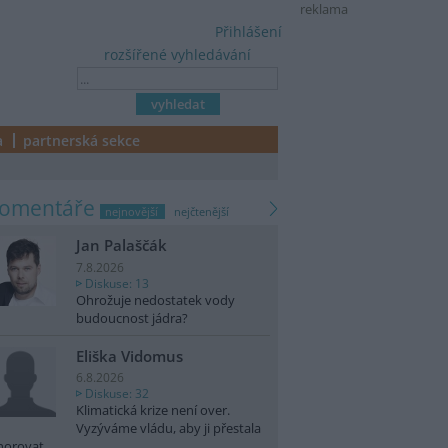
reklama
Přihlášení
rozšířené vyhledávání
a
partnerská sekce
komentáře
nejnovější
nejčtenější
Jan Palaščák
7.8.2026
Diskuse: 13
Ohrožuje nedostatek vody
budoucnost jádra?
Eliška Vidomus
6.8.2026
Diskuse: 32
Klimatická krize není over.
Vyzýváme vládu, aby ji přestala
norovat