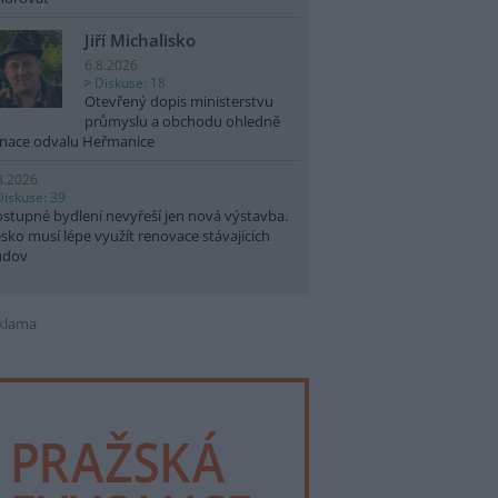
Jiří Michalisko
6.8.2026
Diskuse: 18
Otevřený dopis ministerstvu
průmyslu a obchodu ohledně
nace odvalu Heřmanice
8.2026
Diskuse: 39
stupné bydlení nevyřeší jen nová výstavba.
sko musí lépe využít renovace stávajících
udov
klama