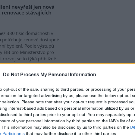
lení nevyřeší jen nová
 renovace stávajících
než 380 tisíc domácností v
 potřebuje cenově dostupné
ní bydlení. Podle výstupů
y EIB pro Ministerstvo pro
í rozvoj se to týká přibližně
 žijících v nájmu. K řešení
vé výstavby nutné
 -
Do Not Process My Personal Information
távajících budov. Ty mohou
íky využití objektů v centrech
to opt-out of the sale, sharing to third parties, or processing of your per
obé provozní náklady.
formation for targeted advertising by us, please use the below opt-out s
ává na bydlení více než 40 %
r selection. Please note that after your opt-out request is processed y
eing interest-based ads based on personal information utilized by us or
disclosed to third parties prior to your opt-out. You may separately opt-
losure of your personal information by third parties on the IAB’s list of
a na hlubokomořskou
. This information may also be disclosed by us to third parties on the
IA
ezi nimi zatím chybí
Participants
that may further disclose it to other third parties.