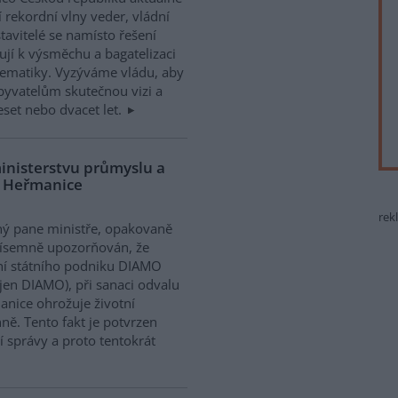
í rekordní vlny veder, vládní
tavitelé se namísto řešení
ují k výsměchu a bagatelizaci
ematiky. Vyzýváme vládu, aby
obyvatelům skutečnou vizi a
deset nebo dvacet let.
ministerstvu průmyslu a
u Heřmanice
rek
ý pane ministře, opakovaně
písemně upozorňován, že
í státního podniku DIAMO
 jen DIAMO), při sanaci odvalu
nice ohrožuje životní
ně. Tento fakt je potvrzen
 správy a proto tentokrát