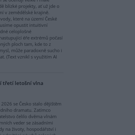
dě blízké projekty, ať už jde o
í v zemědělské krajině.
ody, které na území České
síme opustit intuitivní
ědné celoplošné
nastupující éře extrémů počasí
ných ploch tam, kde to z
smysl, může paradoxně sucho i
. (Text vznikl s využitím AI
třetí letošní vlna
ě 2026 se Česko stalo dějištěm
rdního dramatu. Zatímco
telstvo čelilo dvěma vlnám
mních veder se zásadními
y na životy, hospodářství i