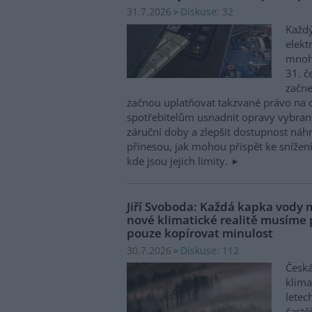
Diskuse: 32
31.7.2026
Každý
elekt
mnohé
31. č
začne
začnou uplatňovat takzvané právo na 
spotřebitelům usnadnit opravy vybran
záruční doby a zlepšit dostupnost náhr
přinesou, jak mohou přispět ke snížen
kde jsou jejich limity.
Jiří Svoboda: Každá kapka vody m
nové klimatické realitě musíme
pouze kopírovat minulost
Diskuse: 112
30.7.2026
Česká
klima
letec
častě