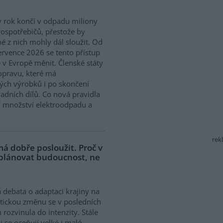
 rok končí v odpadu miliony
rospotřebičů, přestože by
 z nich mohly dál sloužit. Od
ervence 2026 se tento přístup
 v Evropě měnit. Členské státy
opravu, které má
ých výrobků i po skončení
adních dílů. Co nová pravidla
í množství elektroodpadu a
rek
á dobře posloužit. Proč v
 plánovat budoucnost, ne
 debata o adaptaci krajiny na
tickou změnu se v posledních
h rozvinula do intenzity. Stále
ji se oceňují velké i malé