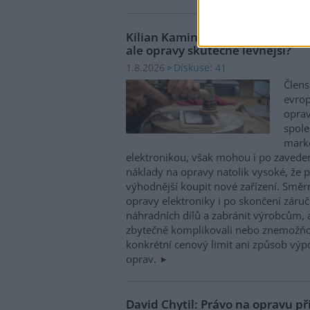
Kilian Kaminski: Evropa slibuje
ale opravy skutečně levnější?
Diskuse: 41
1.8.2026
Člens
evrop
oprav
spole
marke
elektronikou, však mohou i po zaveden
náklady na opravy natolik vysoké, že p
výhodnější koupit nové zařízení. Směr
opravy elektroniky i po skončení záruč
náhradních dílů a zabránit výrobcům, 
zbytečně komplikovali nebo znemožňo
konkrétní cenový limit ani způsob výp
oprav.
David Chytil: Právo na opravu př