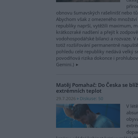
příro
obnovu šumavských rašelinišť nebo tůn
Abychom však z omezeného množství v
republiky naprší, vytěžili maximum, mu
krátkozraké nadšení a přejít k zodpov
vodohospodářské bilanci a rozvaze. V 
totiž rozšiřování permanentně napuště
pohledu celé republiky nedává velký 
povodňová rizika dokonce i prohlubovat
Gemini.)
Matěj Pomahač: Do Česka se blíží 
extrémních teplot
Diskuse: 50
29.7.2026
V lét
absu
obyva
extré
dopad