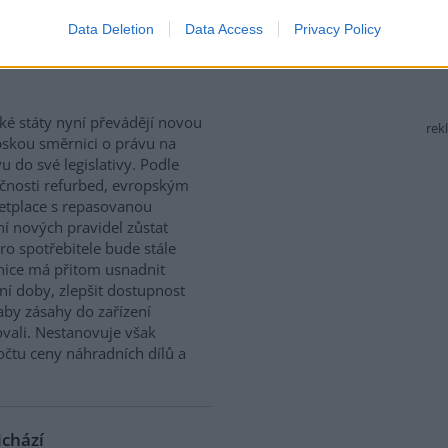
Data Deletion
Data Access
Privacy Policy
 právo na opravu. Budou
ké státy nyní převádějí novou
rek
skou směrnici o právu na
u do své legislativy. Podle
čnosti refurbed, evropským
tplace s repasovanou
í nových pravidel zůstat
ro spotřebitele bude stále
nice má přitom usnadnit
ní doby, zlepšit dostupnost
aby zásahy do zařízení
vali. Nestanovuje však
očtu ceny náhradních dílů a
ichází