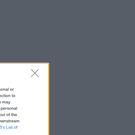
sonal or
ection to
ou may
 personal
out of the
 downstream
B’s List of