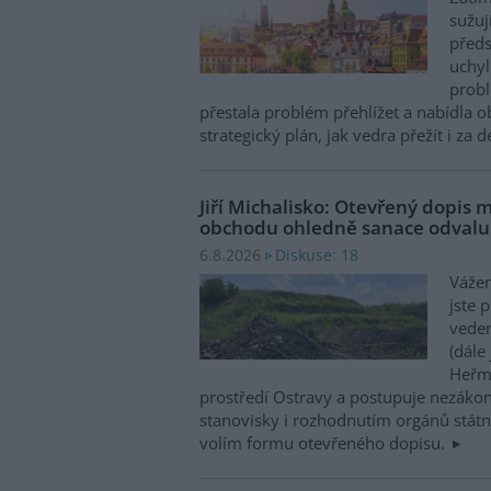
sužuj
předs
uchyl
probl
přestala problém přehlížet a nabídla 
strategický plán, jak vedra přežít i za 
Jiří Michalisko: Otevřený dopis 
obchodu ohledně sanace odval
Diskuse: 18
6.8.2026
Vážen
jste 
veden
(dále
Heřma
prostředí Ostravy a postupuje nezákon
stanovisky i rozhodnutím orgánů státní
volím formu otevřeného dopisu.