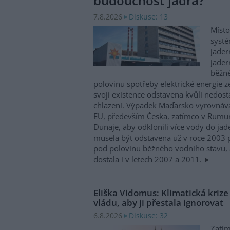
budoucnost jádra?
Diskuse: 13
7.8.2026
Místo
systé
jader
jader
běžn
polovinu spotřeby elektrické energie z
svojí existence odstavena kvůli nedost
chlazení. Výpadek Maďarsko vyrovnáv
EU, především Česka, zatímco v Rumun
Dunaje, aby odklonili více vody do ja
musela být odstavena už v roce 2003 p
pod polovinu běžného vodního stavu, 
dostala i v letech 2007 a 2011.
Eliška Vidomus: Klimatická kriz
vládu, aby ji přestala ignorovat
Diskuse: 32
6.8.2026
Zatím