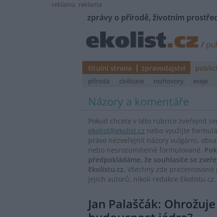
reklama
reklama
zprávy o přírodě, životním prostřed
/
pub
titulní strana
zpravodajství
public
příroda
civilizace
rozhovory
eseje
Názory a komentáře
Pokud chcete v této rubrice zveřejnit s
ekolist@ekolist.cz
nebo využijte formul
právo nezveřejnit názory vulgární, obs
nebo nesrozumitelně formulované.
Pok
předpokládáme, že souhlasíte se zveř
Ekolistu.cz.
Všechny zde prezentované p
jejich autorů, nikoli redakce Ekolistu.cz.
Jan Palaščák: Ohrožuj