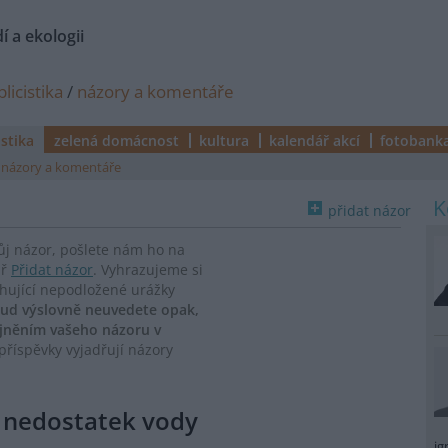
í a ekologii
licistika
/
názory a komentáře
istika
zelená domácnost
kultura
kalendář akcí
fotobank
názory a komentáře
přidat názor
vůj názor, pošlete nám ho na
ář
Přidat názor
. Vyhrazujeme si
ahující nepodložené urážky
ud výslovně neuvedete opak,
ejněním vašeho názoru v
říspěvky vyjadřují názory
e nedostatek vody
ig