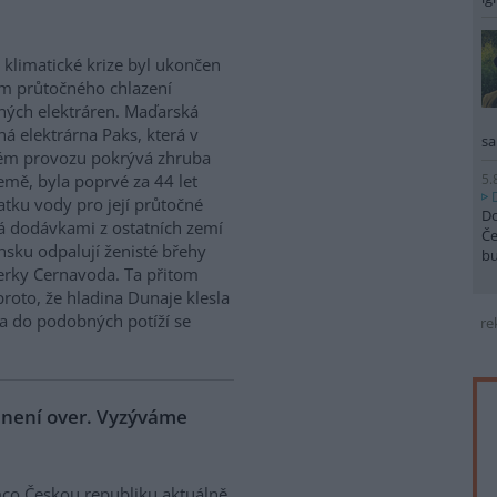
 klimatické krize byl ukončen
m průtočného chlazení
ných elektráren. Maďarská
ná elektrárna Paks, která v
sa
ém provozu pokrývá zhruba
5.
emě, byla poprvé za 44 let
atku vody pro její průtočné
Do
á dodávkami z ostatních zemí
Če
sku odpalují ženisté břehy
b
derky Cernavoda. Ta přitom
roto, že hladina Dunaje klesla
a do podobných potíží se
re
e není over. Vyzýváme
co Českou republiku aktuálně