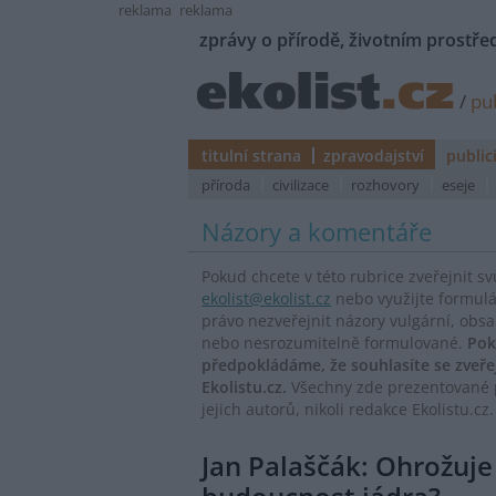
reklama
reklama
zprávy o přírodě, životním prostřed
/
pub
titulní strana
zpravodajství
public
příroda
civilizace
rozhovory
eseje
Názory a komentáře
Pokud chcete v této rubrice zveřejnit s
ekolist@ekolist.cz
nebo využijte formul
právo nezveřejnit názory vulgární, obs
nebo nesrozumitelně formulované.
Pok
předpokládáme, že souhlasíte se zveř
Ekolistu.cz.
Všechny zde prezentované p
jejich autorů, nikoli redakce Ekolistu.cz.
Jan Palaščák: Ohrožuj