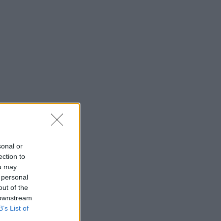
sonal or
ection to
ou may
 personal
out of the
 downstream
B’s List of