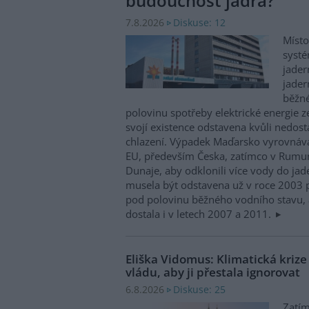
budoucnost jádra?
Diskuse: 12
7.8.2026
Místo
systé
jader
jader
běžn
polovinu spotřeby elektrické energie z
svojí existence odstavena kvůli nedost
chlazení. Výpadek Maďarsko vyrovnáv
EU, především Česka, zatímco v Rumun
Dunaje, aby odklonili více vody do ja
musela být odstavena už v roce 2003 p
pod polovinu běžného vodního stavu, 
dostala i v letech 2007 a 2011.
Eliška Vidomus: Klimatická kriz
vládu, aby ji přestala ignorovat
Diskuse: 25
6.8.2026
Zatím