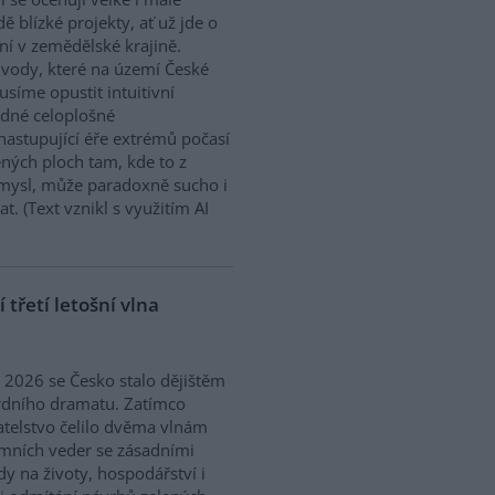
dě blízké projekty, ať už jde o
í v zemědělské krajině.
ody, které na území České
síme opustit intuitivní
ědné celoplošné
nastupující éře extrémů počasí
ných ploch tam, kde to z
smysl, může paradoxně sucho i
. (Text vznikl s využitím AI
třetí letošní vlna
ě 2026 se Česko stalo dějištěm
rdního dramatu. Zatímco
telstvo čelilo dvěma vlnám
mních veder se zásadními
y na životy, hospodářství i