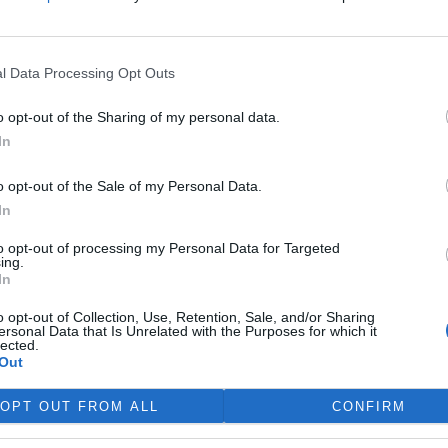
víkend skončilo 31. Valné
máždění Mezinárodního úřadu
ořské dno (ISA), kde měla své
l Data Processing Opt Outs
upení i Česká republika.
ání skončilo zklamáním,
o opt-out of the Sharing of my personal data.
dařilo jasně deklarovat, že
In
 nebudou tolerovány.
o opt-out of the Sale of my Personal Data.
In
do poloviny srpna
 Přelouče
to opt-out of processing my Personal Data for Targeted
ing.
In
terstvo životního prostředí
ilo 14. července 2026
o opt-out of Collection, Use, Retention, Sale, and/or Sharing
ení zjišťovacího řízení pro
ersonal Data that Is Unrelated with the Purposes for which it
lected.
 „Stupeň Přelouč II“ za asi 3,3
Out
rdy korun, který má prodloužit
ubic. Veřejnost může své
OPT OUT FROM ALL
CONFIRM
ní prostředí poslat