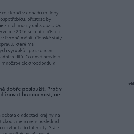
 rok končí v odpadu miliony
rospotřebičů, přestože by
 z nich mohly dál sloužit. Od
ervence 2026 se tento přístup
 v Evropě měnit. Členské státy
opravu, které má
ých výrobků i po skončení
adních dílů. Co nová pravidla
í množství elektroodpadu a
rek
á dobře posloužit. Proč v
 plánovat budoucnost, ne
 debata o adaptaci krajiny na
tickou změnu se v posledních
h rozvinula do intenzity. Stále
ji se oceňují velké i malé