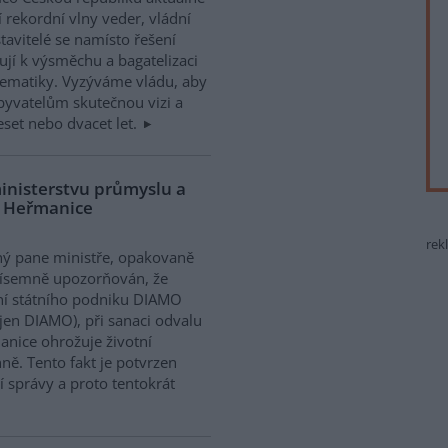
í rekordní vlny veder, vládní
tavitelé se namísto řešení
ují k výsměchu a bagatelizaci
ematiky. Vyzýváme vládu, aby
obyvatelům skutečnou vizi a
deset nebo dvacet let.
ministerstvu průmyslu a
u Heřmanice
rek
ý pane ministře, opakovaně
písemně upozorňován, že
í státního podniku DIAMO
 jen DIAMO), při sanaci odvalu
nice ohrožuje životní
ně. Tento fakt je potvrzen
 správy a proto tentokrát