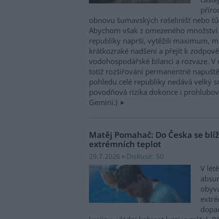
příro
obnovu šumavských rašelinišť nebo tůn
Abychom však z omezeného množství v
republiky naprší, vytěžili maximum, mu
krátkozraké nadšení a přejít k zodpov
vodohospodářské bilanci a rozvaze. V 
totiž rozšiřování permanentně napuště
pohledu celé republiky nedává velký 
povodňová rizika dokonce i prohlubovat
Gemini.)
Matěj Pomahač: Do Česka se blíží 
extrémních teplot
Diskuse: 50
29.7.2026
V lét
absu
obyva
extré
dopad