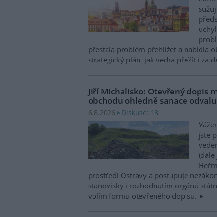
sužuj
předs
uchyl
probl
přestala problém přehlížet a nabídla 
strategický plán, jak vedra přežít i za 
Jiří Michalisko: Otevřený dopis 
obchodu ohledně sanace odval
Diskuse: 18
6.8.2026
Vážen
jste 
veden
(dále
Heřma
prostředí Ostravy a postupuje nezákon
stanovisky i rozhodnutím orgánů státní
volím formu otevřeného dopisu.