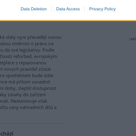
Data Deletion
Data Access
Privacy Policy
 právo na opravu. Budou
ké státy nyní převádějí novou
rek
skou směrnici o právu na
u do své legislativy. Podle
čnosti refurbed, evropským
tplace s repasovanou
í nových pravidel zůstat
ro spotřebitele bude stále
nice má přitom usnadnit
ní doby, zlepšit dostupnost
aby zásahy do zařízení
vali. Nestanovuje však
očtu ceny náhradních dílů a
ichází