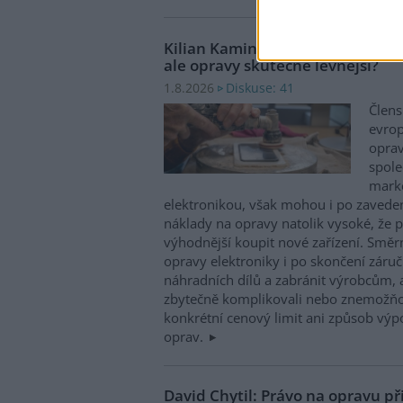
Kilian Kaminski: Evropa slibuje
ale opravy skutečně levnější?
Diskuse: 41
1.8.2026
Člens
evrop
oprav
spole
marke
elektronikou, však mohou i po zaveden
náklady na opravy natolik vysoké, že p
výhodnější koupit nové zařízení. Směr
opravy elektroniky i po skončení záruč
náhradních dílů a zabránit výrobcům, 
zbytečně komplikovali nebo znemožňo
konkrétní cenový limit ani způsob výp
oprav.
David Chytil: Právo na opravu př