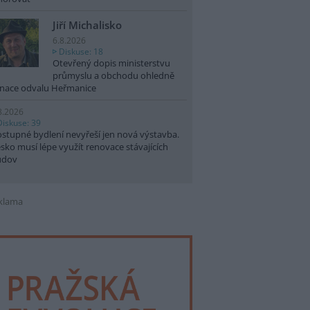
Jiří Michalisko
6.8.2026
Diskuse: 18
Otevřený dopis ministerstvu
průmyslu a obchodu ohledně
nace odvalu Heřmanice
8.2026
Diskuse: 39
stupné bydlení nevyřeší jen nová výstavba.
sko musí lépe využít renovace stávajících
udov
klama