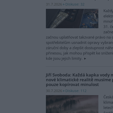
Diskuse: 32
31.7.2026
Každý
elekt
mnohé
31. č
začne
začnou uplatňovat takzvané právo na 
spotřebitelům usnadnit opravy vybran
záruční doby a zlepšit dostupnost náhr
přinesou, jak mohou přispět ke snížen
kde jsou jejich limity.
Jiří Svoboda: Každá kapka vody m
nové klimatické realitě musíme
pouze kopírovat minulost
Diskuse: 112
30.7.2026
Česká
klima
letec
častě