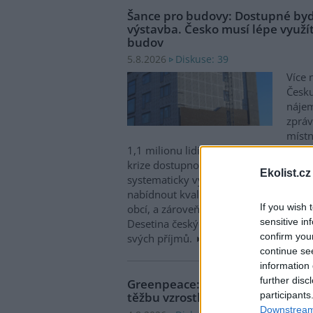
Šance pro budovy: Dostupné byd
výstavba. Česko musí lépe využít
budov
Diskuse: 39
5.8.2026
Více 
Česku
nájem
zpráv
místn
1,1 milionu lidí, tedy zhruba 40 % osob
krize dostupnosti bydlení je kromě no
Ekolist.cz
systematicky využívat také renovace s
nabídnout kvalitní bydlení, například d
If you wish 
obcí, a zároveň snižovat jeho dlouhod
sensitive in
Desetina českých domácností totiž vyd
confirm you
svých příjmů.
continue se
information 
further disc
Greenpeace: Podpora moratori
participants
těžbu vzrostla na 46 států. ČR m
Downstream 