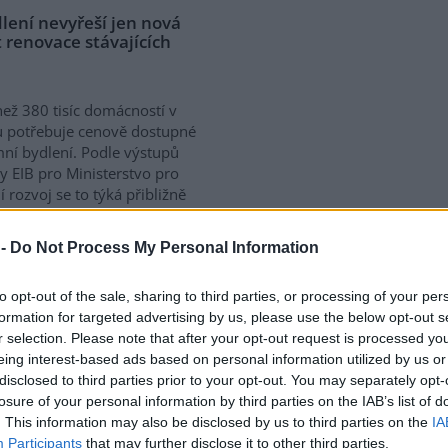
lení nevyřeší jen nová
 renovace stávajících
než 380 tisíc domácností v
 potřebuje cenově dostupné
ní bydlení. Podle výstupů
y EIB pro Ministerstvo pro
í rozvoj se to týká přibližně
 žijících v nájmu. K řešení
vé výstavby nutné
 -
Do Not Process My Personal Information
távajících budov. Ty mohou
íky využití objektů v centrech
to opt-out of the sale, sharing to third parties, or processing of your per
obé provozní náklady.
formation for targeted advertising by us, please use the below opt-out s
ává na bydlení více než 40 %
r selection. Please note that after your opt-out request is processed y
eing interest-based ads based on personal information utilized by us or
disclosed to third parties prior to your opt-out. You may separately opt-
losure of your personal information by third parties on the IAB’s list of
a na hlubokomořskou
. This information may also be disclosed by us to third parties on the
IA
ezi nimi zatím chybí
Participants
that may further disclose it to other third parties.