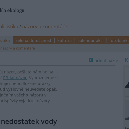
í a ekologii
licistika
/
názory a komentáře
istika
zelená domácnost
kultura
kalendář akcí
fotobank
názory a komentáře
přidat názor
vůj názor, pošlete nám ho na
ář
Přidat názor
. Vyhrazujeme si
ahující nepodložené urážky
ud výslovně neuvedete opak,
ejněním vašeho názoru v
říspěvky vyjadřují názory
e nedostatek vody
ig