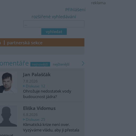
reklama
Přihlášení
rozšířené vyhledávání
a
partnerská sekce
komentáře
nejnovější
nejčtenější
Jan Palaščák
7.8.2026
Diskuse: 12
Ohrožuje nedostatek vody
budoucnost jádra?
Eliška Vidomus
6.8.2026
Diskuse: 25
Klimatická krize není over.
Vyzýváme vládu, aby ji přestala
norovat