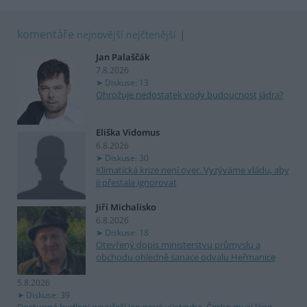
komentáře
nejnovější
nejčtenější
Jan Palaščák
7.8.2026
Diskuse: 13
Ohrožuje nedostatek vody budoucnost jádra?
Eliška Vidomus
6.8.2026
Diskuse: 30
Klimatická krize není over. Vyzýváme vládu, aby
ji přestala ignorovat
Jiří Michalisko
6.8.2026
Diskuse: 18
Otevřený dopis ministerstvu průmyslu a
obchodu ohledně sanace odvalu Heřmanice
5.8.2026
Diskuse: 39
Dostupné bydlení nevyřeší jen nová výstavba. Česko musí lépe