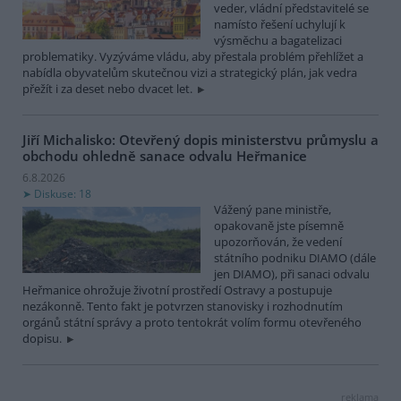
veder, vládní představitelé se
namísto řešení uchylují k
výsměchu a bagatelizaci
problematiky. Vyzýváme vládu, aby přestala problém přehlížet a
nabídla obyvatelům skutečnou vizi a strategický plán, jak vedra
přežít i za deset nebo dvacet let.
Jiří Michalisko: Otevřený dopis ministerstvu průmyslu a
obchodu ohledně sanace odvalu Heřmanice
6.8.2026
Diskuse: 18
Vážený pane ministře,
opakovaně jste písemně
upozorňován, že vedení
státního podniku DIAMO (dále
jen DIAMO), při sanaci odvalu
Heřmanice ohrožuje životní prostředí Ostravy a postupuje
nezákonně. Tento fakt je potvrzen stanovisky i rozhodnutím
orgánů státní správy a proto tentokrát volím formu otevřeného
dopisu.
reklama