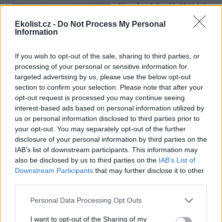
Přes víkend skončilo 31. Valné
shromáždění Mezinárodního
úřadu pro mořské dno (ISA),
Ekolist.cz -
Do Not Process My Personal
Information
kde měla své zastoupení i
Česká republika. Zasedání
skončilo zklamáním, protože se vládám členských států nepodařilo
If you wish to opt-out of the sale, sharing to third parties, or
jasně deklarovat, že snahy o nezákonnou hlubinnou těžbu
processing of your personal or sensitive information for
nebudou tolerovány.
targeted advertising by us, please use the below opt-out
section to confirm your selection. Please note that after your
Luboš Pavlovič: Veřejnost může do poloviny srpna
opt-out request is processed you may continue seeing
připomínkovat plavební kanál u Přelouče
interest-based ads based on personal information utilized by
3.8.2026
us or personal information disclosed to third parties prior to
Diskuse: 16
your opt-out. You may separately opt-out of the further
Ministerstvo životního
disclosure of your personal information by third parties on the
prostředí oznámilo 14.
IAB’s list of downstream participants. This information may
července 2026 zahájení
also be disclosed by us to third parties on the
IAB’s List of
zjišťovacího řízení pro záměr
„Stupeň Přelouč II“ za asi 3,3
Downstream Participants
that may further disclose it to other
miliardy korun, který má prodloužit splavnost Labe o 23 kilometrů
third parties.
do Pardubic. Veřejnost může své vyjádření k vlivům této stavby na
životní prostředí poslat ministerstvu do 13. srpna 2026.
Personal Data Processing Opt Outs
I want to opt-out of the Sharing of my