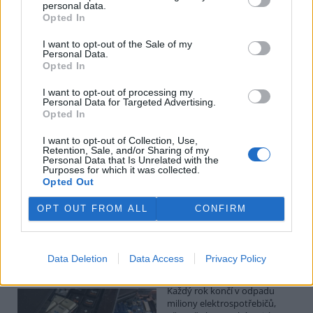
Kilian Kaminski: Evropa slibuje právo na opravu.
personal data.
Budou ale opravy skutečně levnější?
Opted In
1.8.2026
I want to opt-out of the Sale of my
Diskuse: 41
Personal Data.
Členské státy nyní převádějí
Opted In
novou evropskou směrnici o
právu na opravu do své
I want to opt-out of processing my
legislativy. Podle společnosti
Personal Data for Targeted Advertising.
refurbed, evropským
Opted In
marketplace s repasovanou elektronikou, však mohou i po
zavedení nových pravidel zůstat náklady na opravy natolik vysoké,
I want to opt-out of Collection, Use,
že pro spotřebitele bude stále výhodnější koupit nové zařízení.
Retention, Sale, and/or Sharing of my
Směrnice má přitom usnadnit opravy elektroniky i po skončení
Personal Data that Is Unrelated with the
Purposes for which it was collected.
záruční doby, zlepšit dostupnost náhradních dílů a zabránit
Opted Out
výrobcům, aby zásahy do zařízení zbytečně komplikovali nebo
znemožňovali. Nestanovuje však konkrétní cenový limit ani
způsob výpočtu ceny náhradních dílů a oprav.
OPT OUT FROM ALL
CONFIRM
David Chytil: Právo na opravu přichází
Data Deletion
Data Access
Privacy Policy
31.7.2026
Diskuse: 32
Každý rok končí v odpadu
miliony elektrospotřebičů,