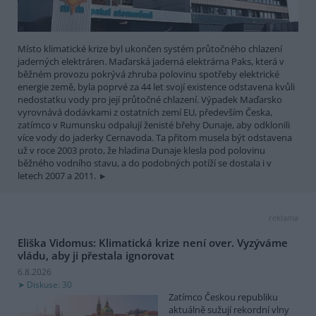
Místo klimatické krize byl ukončen systém průtočného chlazení
jaderných elektráren. Maďarská jaderná elektrárna Paks, která v
běžném provozu pokrývá zhruba polovinu spotřeby elektrické
energie země, byla poprvé za 44 let svojí existence odstavena kvůli
nedostatku vody pro její průtočné chlazení. Výpadek Maďarsko
vyrovnává dodávkami z ostatních zemí EU, především Česka,
zatímco v Rumunsku odpalují ženisté břehy Dunaje, aby odklonili
více vody do jaderky Cernavoda. Ta přitom musela být odstavena
už v roce 2003 proto, že hladina Dunaje klesla pod polovinu
běžného vodního stavu, a do podobných potíží se dostala i v
letech 2007 a 2011.
reklama
Eliška Vidomus: Klimatická krize není over. Vyzýváme
vládu, aby ji přestala ignorovat
6.8.2026
Diskuse: 30
Zatímco Českou republiku
aktuálně sužují rekordní vlny