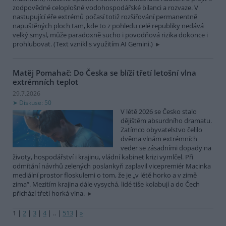
zodpovědné celoplošné vodohospodářské bilanci a rozvaze. V
nastupující éře extrémů počasí totiž rozšiřování permanentně
napuštěných ploch tam, kde to z pohledu celé republiky nedává
velký smysl, může paradoxně sucho i povodňová rizika dokonce i
prohlubovat. (Text vznikl s využitím AI Gemini.)
Matěj Pomahač: Do Česka se blíží třetí letošní vlna
extrémních teplot
29.7.2026
Diskuse: 50
V létě 2026 se Česko stalo
dějištěm absurdního dramatu.
Zatímco obyvatelstvo čelilo
dvěma vlnám extrémních
veder se zásadními dopady na
životy, hospodářství i krajinu, vládní kabinet krizi vymlčel. Při
odmítání návrhů zelených poslankyň zaplavil vicepremiér Macinka
mediální prostor floskulemi o tom, že je „v létě horko a v zimě
zima“. Mezitím krajina dále vysychá, lidé tiše kolabují a do Čech
přichází třetí horká vlna.
1
|
2
|
3
|
4
|
..
|
513
|
»