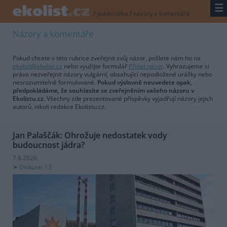
☰
/
publicistika
/
názory a komentáře
Názory a komentáře
Pokud chcete v této rubrice zveřejnit svůj názor, pošlete nám ho na
ekolist@ekolist.cz
nebo využijte formulář
Přidat názor
. Vyhrazujeme si
právo nezveřejnit názory vulgární, obsahující nepodložené urážky nebo
nesrozumitelně formulované.
Pokud výslovně neuvedete opak,
předpokládáme, že souhlasíte se zveřejněním vašeho názoru v
Ekolistu.cz.
Všechny zde prezentované příspěvky vyjadřují názory jejich
autorů, nikoli redakce Ekolistu.cz.
Jan Palaščák: Ohrožuje nedostatek vody
budoucnost jádra?
7.8.2026
Diskuse: 13