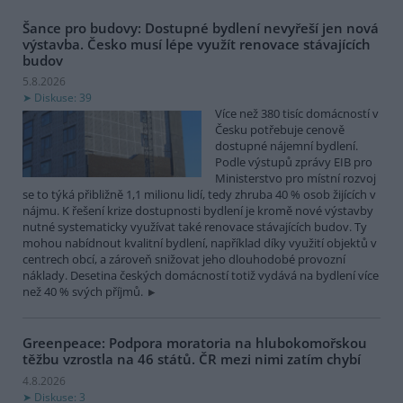
Šance pro budovy: Dostupné bydlení nevyřeší jen nová
výstavba. Česko musí lépe využít renovace stávajících
budov
5.8.2026
Diskuse: 39
Více než 380 tisíc domácností v
Česku potřebuje cenově
dostupné nájemní bydlení.
Podle výstupů zprávy EIB pro
Ministerstvo pro místní rozvoj
se to týká přibližně 1,1 milionu lidí, tedy zhruba 40 % osob žijících v
nájmu. K řešení krize dostupnosti bydlení je kromě nové výstavby
nutné systematicky využívat také renovace stávajících budov. Ty
mohou nabídnout kvalitní bydlení, například díky využití objektů v
centrech obcí, a zároveň snižovat jeho dlouhodobé provozní
náklady. Desetina českých domácností totiž vydává na bydlení více
než 40 % svých příjmů.
Greenpeace: Podpora moratoria na hlubokomořskou
těžbu vzrostla na 46 států. ČR mezi nimi zatím chybí
4.8.2026
Diskuse: 3