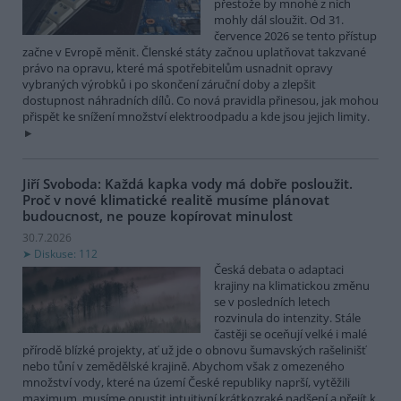
přestože by mnohé z nich
mohly dál sloužit. Od 31.
července 2026 se tento přístup
začne v Evropě měnit. Členské státy začnou uplatňovat takzvané
právo na opravu, které má spotřebitelům usnadnit opravy
vybraných výrobků i po skončení záruční doby a zlepšit
dostupnost náhradních dílů. Co nová pravidla přinesou, jak mohou
přispět ke snížení množství elektroodpadu a kde jsou jejich limity.
Jiří Svoboda: Každá kapka vody má dobře posloužit.
Proč v nové klimatické realitě musíme plánovat
budoucnost, ne pouze kopírovat minulost
30.7.2026
Diskuse: 112
Česká debata o adaptaci
krajiny na klimatickou změnu
se v posledních letech
rozvinula do intenzity. Stále
častěji se oceňují velké i malé
přírodě blízké projekty, ať už jde o obnovu šumavských rašelinišť
nebo tůní v zemědělské krajině. Abychom však z omezeného
množství vody, které na území České republiky naprší, vytěžili
maximum, musíme opustit intuitivní krátkozraké nadšení a přejít k