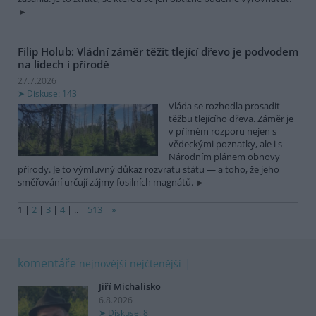
Filip Holub: Vládní záměr těžit tlející dřevo je podvodem
na lidech i přírodě
27.7.2026
Diskuse: 143
Vláda se rozhodla prosadit
těžbu tlejícího dřeva. Záměr je
v přímém rozporu nejen s
vědeckými poznatky, ale i s
Národním plánem obnovy
přírody. Je to výmluvný důkaz rozvratu státu — a toho, že jeho
směřování určují zájmy fosilních magnátů.
1
|
2
|
3
|
4
|
..
|
513
|
»
komentáře
nejnovější
nejčtenější
Jiří Michalisko
6.8.2026
Diskuse: 8