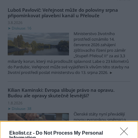
Luboš Pavlovič: Veřejnost může do poloviny srpna
připomínkovat plavební kanál u Přelouče
3.8.2026
Diskuse: 16
Ministerstvo životního
prostředí oznámilo 14.
července 2026 zahájení
zjišťovacího řízení pro záměr
„Stupeň Přelouč II“ za asi 3,3
miliardy korun, který má prodloužit splavnost Labe o 23 kilometrů
do Pardubic. Veřejnost může své vyjádření k vlivům této stavby na
životní prostředí poslat ministerstvu do 13. srpna 2026.
Kilian Kaminski: Evropa slibuje právo na opravu.
Budou ale opravy skutečně levnější?
1.8.2026
Diskuse: 38
Členské státy nyní převádějí
novou evropskou směrnici o
právu na opravu do své
legislativy. Podle společnosti
Ekolist.cz -
Do Not Process My Personal
refurbed, evropským
Information