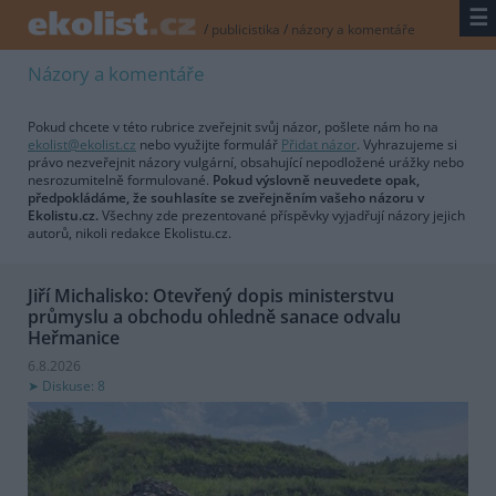
☰
/
publicistika
/
názory a komentáře
Názory a komentáře
Pokud chcete v této rubrice zveřejnit svůj názor, pošlete nám ho na
ekolist@ekolist.cz
nebo využijte formulář
Přidat názor
. Vyhrazujeme si
právo nezveřejnit názory vulgární, obsahující nepodložené urážky nebo
nesrozumitelně formulované.
Pokud výslovně neuvedete opak,
předpokládáme, že souhlasíte se zveřejněním vašeho názoru v
Ekolistu.cz.
Všechny zde prezentované příspěvky vyjadřují názory jejich
autorů, nikoli redakce Ekolistu.cz.
Jiří Michalisko: Otevřený dopis ministerstvu
průmyslu a obchodu ohledně sanace odvalu
Heřmanice
6.8.2026
Diskuse: 8