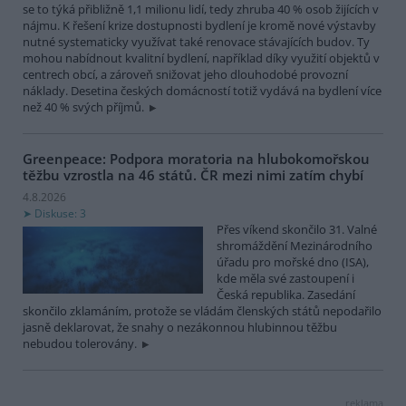
se to týká přibližně 1,1 milionu lidí, tedy zhruba 40 % osob žijících v
nájmu. K řešení krize dostupnosti bydlení je kromě nové výstavby
nutné systematicky využívat také renovace stávajících budov. Ty
mohou nabídnout kvalitní bydlení, například díky využití objektů v
centrech obcí, a zároveň snižovat jeho dlouhodobé provozní
náklady. Desetina českých domácností totiž vydává na bydlení více
než 40 % svých příjmů.
Greenpeace: Podpora moratoria na hlubokomořskou
těžbu vzrostla na 46 států. ČR mezi nimi zatím chybí
4.8.2026
Diskuse: 3
Přes víkend skončilo 31. Valné
shromáždění Mezinárodního
úřadu pro mořské dno (ISA),
kde měla své zastoupení i
Česká republika. Zasedání
skončilo zklamáním, protože se vládám členských států nepodařilo
jasně deklarovat, že snahy o nezákonnou hlubinnou těžbu
nebudou tolerovány.
reklama