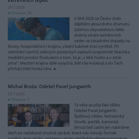
29.7.2026
Diskuse: 50
V létě 2026 se Česko stalo
dějištěm absurdního dramatu.
Zatímco obyvatelstvo čelilo
dvěma vlnám extrémních
veder se zásadními dopady na
životy, hospodářství i krajinu, vládní kabinet krizi vymlčel. Při
odmítání návrhů zelených poslankyň zaplavil vicepremiér Macinka
mediální prostor floskulemi o tom, že je „v létě horko a v zimě
zima“. Mezitím krajina dále vysychá, lidé tiše kolabují a do Čech
přichází třetí horká vlna.
Michal Broža: Odešel Pavel Jungwirth
28.7.2026
Diskuse: 5
Ta věta se píše fakt těžko.
Odešel Pavel Jungwirth.
Špičkový vědec, fantastický
člověk, parťák, kamarád.
Mnozí teď zatím jen nabíráme
dech po nečekané smutné zprávě, která nás minulý čtvrtek
zasáhla. Je to ztráta, se kterou se jen obtížně budeme vyrovnávat.