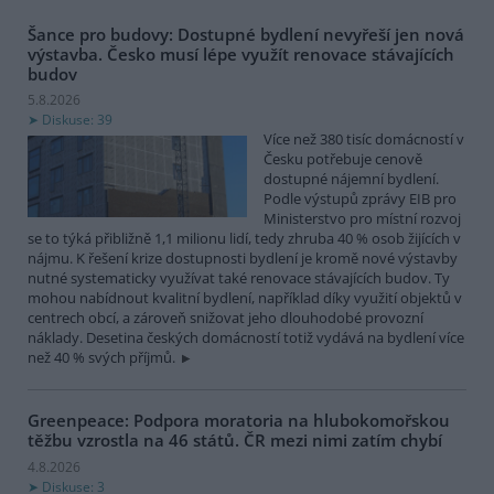
Šance pro budovy: Dostupné bydlení nevyřeší jen nová
výstavba. Česko musí lépe využít renovace stávajících
budov
5.8.2026
Diskuse: 39
Více než 380 tisíc domácností v
Česku potřebuje cenově
dostupné nájemní bydlení.
Podle výstupů zprávy EIB pro
Ministerstvo pro místní rozvoj
se to týká přibližně 1,1 milionu lidí, tedy zhruba 40 % osob žijících v
nájmu. K řešení krize dostupnosti bydlení je kromě nové výstavby
nutné systematicky využívat také renovace stávajících budov. Ty
mohou nabídnout kvalitní bydlení, například díky využití objektů v
centrech obcí, a zároveň snižovat jeho dlouhodobé provozní
náklady. Desetina českých domácností totiž vydává na bydlení více
než 40 % svých příjmů.
Greenpeace: Podpora moratoria na hlubokomořskou
těžbu vzrostla na 46 států. ČR mezi nimi zatím chybí
4.8.2026
Diskuse: 3