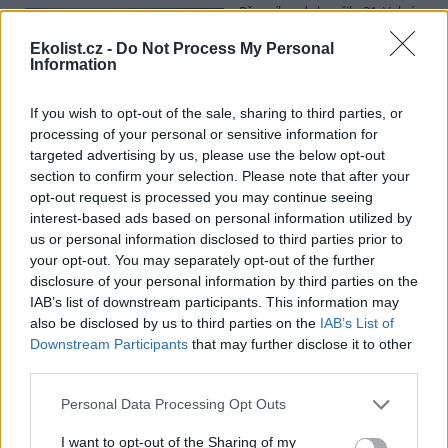
Přes víkend skončilo 31. Valné
shromáždění Mezinárodního
úřadu pro mořské dno (ISA),
Ekolist.cz -
Do Not Process My Personal
Information
kde měla své zastoupení i
Česká republika. Zasedání
skončilo zklamáním, protože se vládám členských států nepodařilo
If you wish to opt-out of the sale, sharing to third parties, or
jasně deklarovat, že snahy o nezákonnou hlubinnou těžbu
processing of your personal or sensitive information for
nebudou tolerovány.
targeted advertising by us, please use the below opt-out
section to confirm your selection. Please note that after your
Luboš Pavlovič: Veřejnost může do poloviny srpna
opt-out request is processed you may continue seeing
připomínkovat plavební kanál u Přelouče
interest-based ads based on personal information utilized by
3.8.2026
us or personal information disclosed to third parties prior to
Diskuse: 16
your opt-out. You may separately opt-out of the further
Ministerstvo životního
disclosure of your personal information by third parties on the
prostředí oznámilo 14.
IAB’s list of downstream participants. This information may
července 2026 zahájení
also be disclosed by us to third parties on the
IAB’s List of
zjišťovacího řízení pro záměr
„Stupeň Přelouč II“ za asi 3,3
Downstream Participants
that may further disclose it to other
miliardy korun, který má prodloužit splavnost Labe o 23 kilometrů
third parties.
do Pardubic. Veřejnost může své vyjádření k vlivům této stavby na
životní prostředí poslat ministerstvu do 13. srpna 2026.
Personal Data Processing Opt Outs
I want to opt-out of the Sharing of my