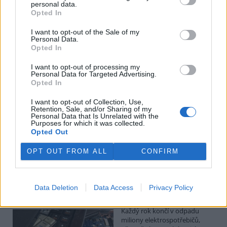
Kilian Kaminski: Evropa slibuje právo na opravu.
personal data.
Budou ale opravy skutečně levnější?
Opted In
1.8.2026
I want to opt-out of the Sale of my
Diskuse: 41
Personal Data.
Členské státy nyní převádějí
Opted In
novou evropskou směrnici o
právu na opravu do své
I want to opt-out of processing my
legislativy. Podle společnosti
Personal Data for Targeted Advertising.
refurbed, evropským
Opted In
marketplace s repasovanou elektronikou, však mohou i po
zavedení nových pravidel zůstat náklady na opravy natolik vysoké,
I want to opt-out of Collection, Use,
že pro spotřebitele bude stále výhodnější koupit nové zařízení.
Retention, Sale, and/or Sharing of my
Směrnice má přitom usnadnit opravy elektroniky i po skončení
Personal Data that Is Unrelated with the
Purposes for which it was collected.
záruční doby, zlepšit dostupnost náhradních dílů a zabránit
Opted Out
výrobcům, aby zásahy do zařízení zbytečně komplikovali nebo
znemožňovali. Nestanovuje však konkrétní cenový limit ani
způsob výpočtu ceny náhradních dílů a oprav.
OPT OUT FROM ALL
CONFIRM
David Chytil: Právo na opravu přichází
Data Deletion
Data Access
Privacy Policy
31.7.2026
Diskuse: 32
Každý rok končí v odpadu
miliony elektrospotřebičů,