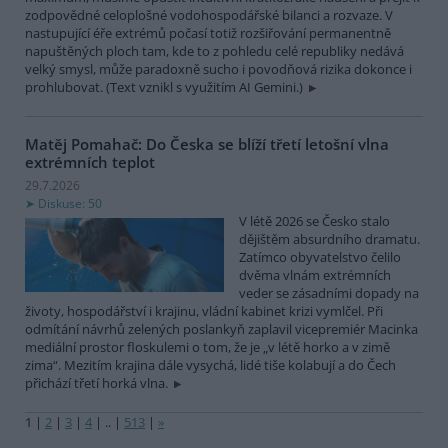
zodpovědné celoplošné vodohospodářské bilanci a rozvaze. V
nastupující éře extrémů počasí totiž rozšiřování permanentně
napuštěných ploch tam, kde to z pohledu celé republiky nedává
velký smysl, může paradoxně sucho i povodňová rizika dokonce i
prohlubovat. (Text vznikl s využitím AI Gemini.)
Matěj Pomahač: Do Česka se blíží třetí letošní vlna
extrémních teplot
29.7.2026
Diskuse: 50
V létě 2026 se Česko stalo
dějištěm absurdního dramatu.
Zatímco obyvatelstvo čelilo
dvěma vlnám extrémních
veder se zásadními dopady na
životy, hospodářství i krajinu, vládní kabinet krizi vymlčel. Při
odmítání návrhů zelených poslankyň zaplavil vicepremiér Macinka
mediální prostor floskulemi o tom, že je „v létě horko a v zimě
zima“. Mezitím krajina dále vysychá, lidé tiše kolabují a do Čech
přichází třetí horká vlna.
1
|
2
|
3
|
4
|
..
|
513
|
»