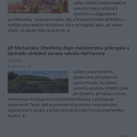
veder, vládní představitelé se
namísto řešení uchylují k
výsměchu a bagatelizaci
problematiky. Vyzýváme vládu, aby přestala problém přehlížet a
nabídla obyvatelům skutečnou vizi a strategický plán, jak vedra
přežít i za deset nebo dvacet let.
Jiří Michalisko: Otevřený dopis ministerstvu průmyslu a
obchodu ohledně sanace odvalu Heřmanice
6.8.2026
Diskuse: 18
Vážený pane ministře,
opakovaně jste písemně
upozorňován, že vedení
státního podniku DIAMO (dále
jen DIAMO), při sanaci odvalu
Heřmanice ohrožuje životní prostředí Ostravy a postupuje
nezákonně. Tento fakt je potvrzen stanovisky i rozhodnutím
orgánů státní správy a proto tentokrát volím formu otevřeného
dopisu.
reklama