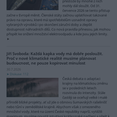
přestože by mnohé z nich
mohly dál sloužit. Od 31.
července 2026 se tento přístup
začne v Evropě měnit. Členské státy začnou uplatňovat takzvané
právo na opravu, které má spotřebitelům usnadnit opravy
vybraných výrobků i po skončení záruční doby a zlepšit
dostupnost náhradních dílů. Co nová pravidla přinesou, jak mohou
přispět ke snížení množství elektroodpadu a kde jsou jejich limity.
Jiří Svoboda: Každá kapka vody má dobře posloužit.
Proč v nové klimatické realitě musíme plánovat
budoucnost, ne pouze kopírovat minulost
30.7.2026
Diskuse: 112
Česká debata o adaptaci
krajiny na klimatickou změnu
se v posledních letech
rozvinula do intenzity. Stále
častěji se oceňují velké i malé
přírodě blízké projekty, ať už jde o obnovu šumavských rašelinišť
nebo tůní v zemědělské krajině. Abychom však z omezeného
množství vody, které na území České republiky naprší, vytěžili
maximum, musíme opustit intuitivní krátkozraké nadšení a přejít k