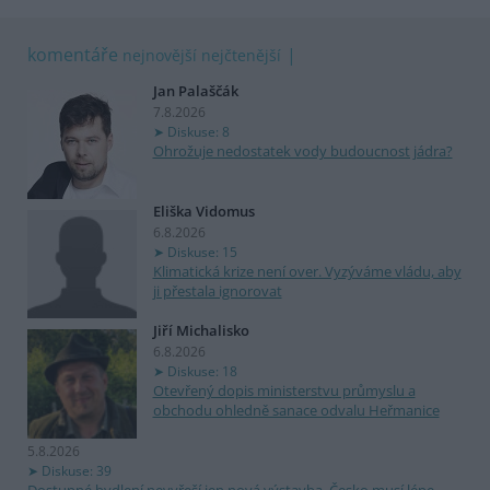
komentáře
nejnovější
nejčtenější
Jan Palaščák
7.8.2026
Diskuse: 8
Ohrožuje nedostatek vody budoucnost jádra?
Eliška Vidomus
6.8.2026
Diskuse: 15
Klimatická krize není over. Vyzýváme vládu, aby
ji přestala ignorovat
Jiří Michalisko
6.8.2026
Diskuse: 18
Otevřený dopis ministerstvu průmyslu a
obchodu ohledně sanace odvalu Heřmanice
5.8.2026
Diskuse: 39
Dostupné bydlení nevyřeší jen nová výstavba. Česko musí lépe