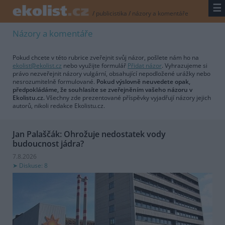
☰
/
publicistika
/
názory a komentáře
Názory a komentáře
Pokud chcete v této rubrice zveřejnit svůj názor, pošlete nám ho na
ekolist@ekolist.cz
nebo využijte formulář
Přidat názor
. Vyhrazujeme si
právo nezveřejnit názory vulgární, obsahující nepodložené urážky nebo
nesrozumitelně formulované.
Pokud výslovně neuvedete opak,
předpokládáme, že souhlasíte se zveřejněním vašeho názoru v
Ekolistu.cz.
Všechny zde prezentované příspěvky vyjadřují názory jejich
autorů, nikoli redakce Ekolistu.cz.
Jan Palaščák: Ohrožuje nedostatek vody
budoucnost jádra?
7.8.2026
Diskuse: 8