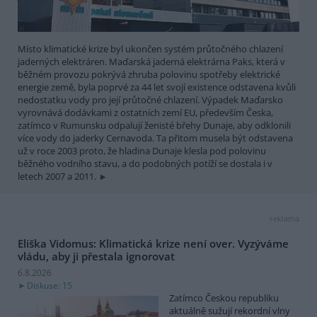
Místo klimatické krize byl ukončen systém průtočného chlazení
jaderných elektráren. Maďarská jaderná elektrárna Paks, která v
běžném provozu pokrývá zhruba polovinu spotřeby elektrické
energie země, byla poprvé za 44 let svojí existence odstavena kvůli
nedostatku vody pro její průtočné chlazení. Výpadek Maďarsko
vyrovnává dodávkami z ostatních zemí EU, především Česka,
zatímco v Rumunsku odpalují ženisté břehy Dunaje, aby odklonili
více vody do jaderky Cernavoda. Ta přitom musela být odstavena
už v roce 2003 proto, že hladina Dunaje klesla pod polovinu
běžného vodního stavu, a do podobných potíží se dostala i v
letech 2007 a 2011.
reklama
Eliška Vidomus: Klimatická krize není over. Vyzýváme
vládu, aby ji přestala ignorovat
6.8.2026
Diskuse: 15
Zatímco Českou republiku
aktuálně sužují rekordní vlny