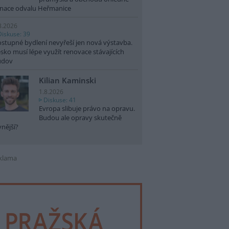
nace odvalu Heřmanice
8.2026
Diskuse: 39
stupné bydlení nevyřeší jen nová výstavba.
sko musí lépe využít renovace stávajících
udov
Kilian Kaminski
1.8.2026
Diskuse: 41
Evropa slibuje právo na opravu.
Budou ale opravy skutečně
vnější?
klama