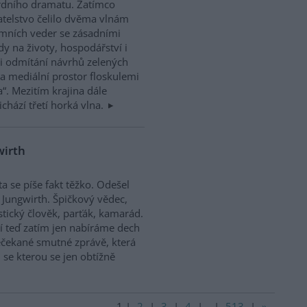
rdního dramatu. Zatímco
telstvo čelilo dvěma vlnám
mních veder se zásadními
y na životy, hospodářství i
Při odmítání návrhů zelených
a mediální prostor floskulemi
a“. Mezitím krajina dále
ichází třetí horká vlna.
wirth
ta se píše fakt těžko. Odešel
 Jungwirth. Špičkový vědec,
stický člověk, parťák, kamarád.
 teď zatím jen nabíráme dech
čekané smutné zprávě, která
, se kterou se jen obtížně
1
|
2
|
3
|
4
|
..
|
513
|
»