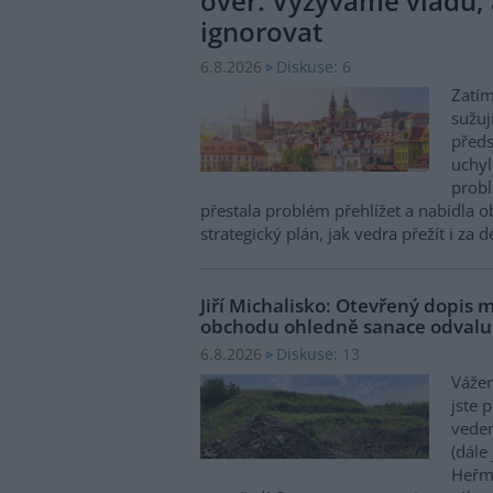
over. Vyzýváme vládu, 
ignorovat
Diskuse: 6
6.8.2026
Zatím
sužuj
předs
uchyl
probl
přestala problém přehlížet a nabídla 
strategický plán, jak vedra přežít i za 
Jiří Michalisko: Otevřený dopis 
obchodu ohledně sanace odval
Diskuse: 13
6.8.2026
Vážen
jste 
veden
(dále
Heřma