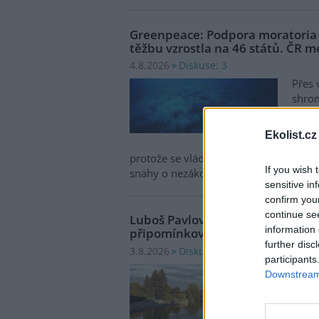
Greenpeace: Podpora moratori
těžbu vzrostla na 46 států. ČR m
Diskuse: 3
4.8.2026
Přes 
shro
pro m
zasto
Ekolist.cz
Zased
protože se vládám členských států nepo
If you wish 
snahy o nezákonnou hlubinnou těžbu
sensitive in
confirm you
continue se
Luboš Pavlovič: Veřejnost může 
information 
připomínkovat plavební kanál u
further disc
Diskuse: 16
3.8.2026
participants
Minis
Downstream 
oznám
zaháj
záměr