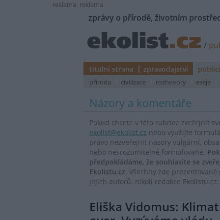
reklama
reklama
zprávy o přírodě, životním prostřed
/
pub
titulní strana
zpravodajství
public
příroda
civilizace
rozhovory
eseje
Názory a komentáře
Pokud chcete v této rubrice zveřejnit s
ekolist@ekolist.cz
nebo využijte formul
právo nezveřejnit názory vulgární, obs
nebo nesrozumitelně formulované.
Pok
předpokládáme, že souhlasíte se zveř
Ekolistu.cz.
Všechny zde prezentované p
jejich autorů, nikoli redakce Ekolistu.cz.
Eliška Vidomus: Klimat