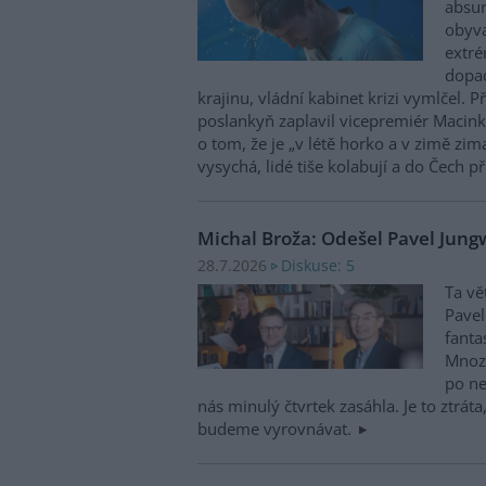
absu
obyva
extré
dopad
krajinu, vládní kabinet krizi vymlčel. 
poslankyň zaplavil vicepremiér Macink
o tom, že je „v létě horko a v zimě zim
vysychá, lidé tiše kolabují a do Čech př
Michal Broža: Odešel Pavel Jung
Diskuse: 5
28.7.2026
Ta vě
Pavel
fanta
Mnozí
po ne
nás minulý čtvrtek zasáhla. Je to ztráta
budeme vyrovnávat.