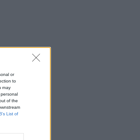
sonal or
ection to
ou may
 personal
out of the
 downstream
B’s List of