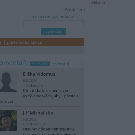
reklama
Přihlášení
rozšířené vyhledávání
a
partnerská sekce
komentáře
nejnovější
nejčtenější
Eliška Vidomus
6.8.2026
Diskuse: 6
Klimatická krize není over.
Vyzýváme vládu, aby ji přestala
norovat
Jiří Michalisko
6.8.2026
Diskuse: 13
Otevřený dopis ministerstvu
průmyslu a obchodu ohledně