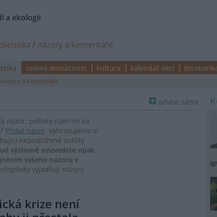
í a ekologii
licistika
/
názory a komentáře
istika
zelená domácnost
kultura
kalendář akcí
fotobank
názory a komentáře
přidat názor
vůj názor, pošlete nám ho na
ář
Přidat názor
. Vyhrazujeme si
ahující nepodložené urážky
ud výslovně neuvedete opak,
ejněním vašeho názoru v
ig
říspěvky vyjadřují názory
ická krize není