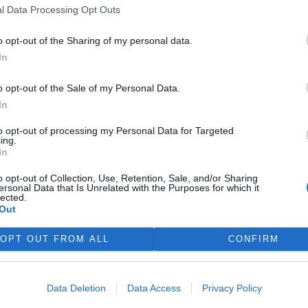
rdy korun, který má prodloužit
l Data Processing Opt Outs
ubic. Veřejnost může své
ní prostředí poslat
o opt-out of the Sharing of my personal data.
In
o opt-out of the Sale of my Personal Data.
 právo na opravu. Budou
In
to opt-out of processing my Personal Data for Targeted
ing.
ké státy nyní převádějí novou
In
skou směrnici o právu na
u do své legislativy. Podle
o opt-out of Collection, Use, Retention, Sale, and/or Sharing
čnosti refurbed, evropským
ersonal Data that Is Unrelated with the Purposes for which it
lected.
tplace s repasovanou
Out
í nových pravidel zůstat
ro spotřebitele bude stále
OPT OUT FROM ALL
CONFIRM
nice má přitom usnadnit
ní doby, zlepšit dostupnost
aby zásahy do zařízení
Data Deletion
Data Access
Privacy Policy
vali. Nestanovuje však
očtu ceny náhradních dílů a