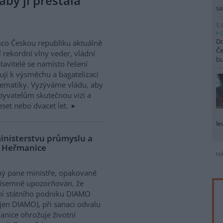
aby ji přestala
sa
5.
Do
co Českou republiku aktuálně
Če
í rekordní vlny veder, vládní
b
tavitelé se namísto řešení
ují k výsměchu a bagatelizaci
ematiky. Vyzýváme vládu, aby
obyvatelům skutečnou vizi a
deset nebo dvacet let.
le
ministerstvu průmyslu a
u Heřmanice
re
ý pane ministře, opakovaně
písemně upozorňován, že
í státního podniku DIAMO
 jen DIAMO), při sanaci odvalu
nice ohrožuje životní