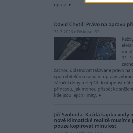
oprav.
David Chytil: Právo na opravu př
Diskuse: 32
31.7.2026
Každý
elekt
mnohé
31. č
začne
začnou uplatňovat takzvané právo na 
spotřebitelům usnadnit opravy vybran
záruční doby a zlepšit dostupnost náhr
přinesou, jak mohou přispět ke snížen
kde jsou jejich limity.
Jiří Svoboda: Každá kapka vody m
nové klimatické realitě musíme
pouze kopírovat minulost