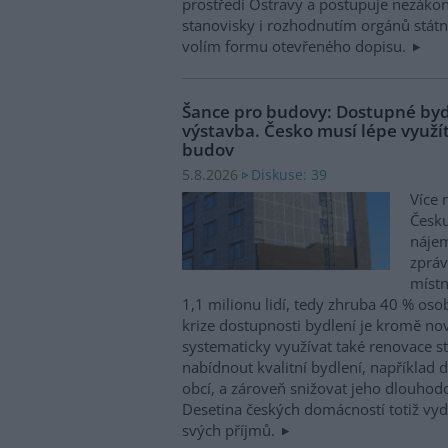
prostředí Ostravy a postupuje nezákon
stanovisky i rozhodnutím orgánů státní
volím formu otevřeného dopisu.
Šance pro budovy: Dostupné byd
výstavba. Česko musí lépe využít
budov
Diskuse: 39
5.8.2026
Více 
Česku
nájem
zpráv
místn
1,1 milionu lidí, tedy zhruba 40 % osob
krize dostupnosti bydlení je kromě no
systematicky využívat také renovace s
nabídnout kvalitní bydlení, například d
obcí, a zároveň snižovat jeho dlouhod
Desetina českých domácností totiž vyd
svých příjmů.