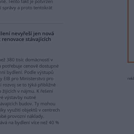
ně. Tento fakt je potvrzen
 správy a proto tentokrát
lení nevyřeší jen nová
 renovace stávajících
než 380 tisíc domácností v
 potřebuje cenově dostupné
ní bydlení. Podle výstupů
y EIB pro Ministerstvo pro
rek
í rozvoj se to týká přibližně
 žijících v nájmu. K řešení
vé výstavby nutné
távajících budov. Ty mohou
íky využití objektů v centrech
obé provozní náklady.
ává na bydlení více než 40 %