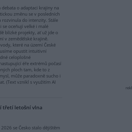
 debata o adaptaci krajiny na
tickou změnu se v posledních
h rozvinula do intenzity. Stále
ji se oceňují velké i malé
dě blízké projekty, ať už jde o
í v zemědělské krajině.
ody, které na území České
síme opustit intuitivní
ědné celoplošné
nastupující éře extrémů počasí
ných ploch tam, kde to z
smysl, může paradoxně sucho i
. (Text vznikl s využitím AI
rek
třetí letošní vlna
ě 2026 se Česko stalo dějištěm