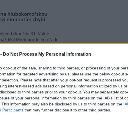
a na hlubokomořskou
ezi nimi zatím chybí
víkend skončilo 31. Valné
máždění Mezinárodního úřadu
ořské dno (ISA), kde měla své
upení i Česká republika.
 -
Do Not Process My Personal Information
ání skončilo zklamáním,
dařilo jasně deklarovat, že
to opt-out of the sale, sharing to third parties, or processing of your per
 nebudou tolerovány.
formation for targeted advertising by us, please use the below opt-out s
r selection. Please note that after your opt-out request is processed y
eing interest-based ads based on personal information utilized by us or
do poloviny srpna
disclosed to third parties prior to your opt-out. You may separately opt-
 Přelouče
losure of your personal information by third parties on the IAB’s list of
. This information may also be disclosed by us to third parties on the
IA
terstvo životního prostředí
Participants
that may further disclose it to other third parties.
ilo 14. července 2026
ení zjišťovacího řízení pro
 „Stupeň Přelouč II“ za asi 3,3