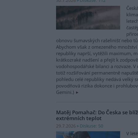
Diskuse: 112
30.7.2026
Česká
klima
letec
častě
příro
obnovu šumavských rašelinišť nebo tůn
Abychom však z omezeného množství v
republiky naprší, vytěžili maximum, mu
krátkozraké nadšení a přejít k zodpov
vodohospodářské bilanci a rozvaze. V 
totiž rozšiřování permanentně napuště
pohledu celé republiky nedává velký 
povodňová rizika dokonce i prohlubovat
Gemini.)
Matěj Pomahač: Do Česka se blíží 
extrémních teplot
Diskuse: 50
29.7.2026
V lét