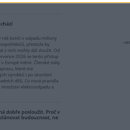
ichází
 rok končí v odpadu miliony
rek
rospotřebičů, přestože by
 z nich mohly dál sloužit. Od
ervence 2026 se tento přístup
 v Evropě měnit. Členské státy
opravu, které má
ých výrobků i po skončení
adních dílů. Co nová pravidla
í množství elektroodpadu a
á dobře posloužit. Proč v
 plánovat budoucnost, ne