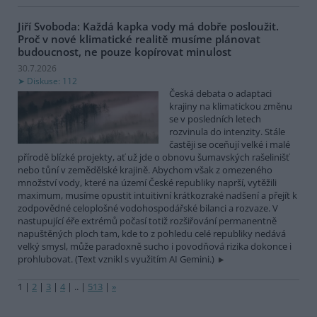
Jiří Svoboda: Každá kapka vody má dobře posloužit.
Proč v nové klimatické realitě musíme plánovat
budoucnost, ne pouze kopírovat minulost
30.7.2026
Diskuse: 112
Česká debata o adaptaci
krajiny na klimatickou změnu
se v posledních letech
rozvinula do intenzity. Stále
častěji se oceňují velké i malé
přírodě blízké projekty, ať už jde o obnovu šumavských rašelinišť
nebo tůní v zemědělské krajině. Abychom však z omezeného
množství vody, které na území České republiky naprší, vytěžili
maximum, musíme opustit intuitivní krátkozraké nadšení a přejít k
zodpovědné celoplošné vodohospodářské bilanci a rozvaze. V
nastupující éře extrémů počasí totiž rozšiřování permanentně
napuštěných ploch tam, kde to z pohledu celé republiky nedává
velký smysl, může paradoxně sucho i povodňová rizika dokonce i
prohlubovat. (Text vznikl s využitím AI Gemini.)
1
|
2
|
3
|
4
|
..
|
513
|
»