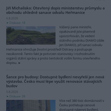
Jiří Michalisko: Otevřený dopis ministerstvu průmyslu a
obchodu ohledně sanace odvalu Heřmanice
6.8.2026
Diskuse: 18
Vážený pane ministře,
opakovaně jste písemně
upozorňován, že vedení
státního podniku DIAMO (dále
jen DIAMO), při sanaci odvalu
Heřmanice ohrožuje životní prostředí Ostravy a postupuje
nezákonně. Tento fakt je potvrzen stanovisky i rozhodnutím
orgánů státní správy a proto tentokrát volím formu otevřeného
dopisu.
Šance pro budovy: Dostupné bydlení nevyřeší jen nová
výstavba. Česko musí lépe využít renovace stávajících
budov
5.8.2026
Diskuse: 39
Více než 380 tisíc domácností v
Česku potřebuje cenově
dostupné nájemní bydlení.