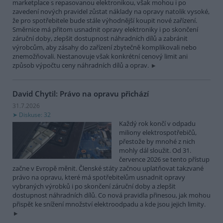
marketplace s repasovanou elektronikou, však mohou i po
zavedení nových pravidel zůstat náklady na opravy natolik vysoké,
že pro spotřebitele bude stále výhodnější koupit nové zařízení.
Směrnice má přitom usnadnit opravy elektroniky i po skončení
záruční doby, zlepšit dostupnost náhradních dílů a zabránit
výrobcům, aby zásahy do zařízení zbytečně komplikovali nebo
znemožňovali. Nestanovuje však konkrétní cenový limit ani
způsob výpočtu ceny náhradních dílů a oprav.
David Chytil: Právo na opravu přichází
31.7.2026
Diskuse: 32
Každý rok končí v odpadu
miliony elektrospotřebičů,
přestože by mnohé z nich
mohly dál sloužit. Od 31.
července 2026 se tento přístup
začne v Evropě měnit. Členské státy začnou uplatňovat takzvané
právo na opravu, které má spotřebitelům usnadnit opravy
vybraných výrobků i po skončení záruční doby a zlepšit
dostupnost náhradních dílů. Co nová pravidla přinesou, jak mohou
přispět ke snížení množství elektroodpadu a kde jsou jejich limity.