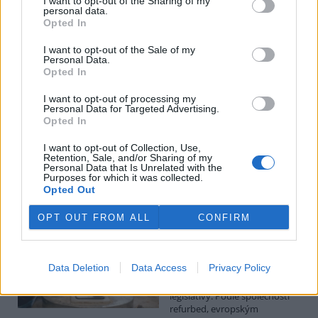
I want to opt-out of the Sharing of my
personal data.
Luboš Pavlovič: Veřejnost může do poloviny srpna
Opted In
připomínkovat plavební kanál u Přelouče
3.8.2026
I want to opt-out of the Sale of my
Personal Data.
Diskuse: 16
Opted In
Ministerstvo životního
prostředí oznámilo 14.
července 2026 zahájení
I want to opt-out of processing my
Personal Data for Targeted Advertising.
zjišťovacího řízení pro záměr
Opted In
„Stupeň Přelouč II“ za asi 3,3
miliardy korun, který má prodloužit splavnost Labe o 23 kilometrů
I want to opt-out of Collection, Use,
do Pardubic. Veřejnost může své vyjádření k vlivům této stavby na
Retention, Sale, and/or Sharing of my
životní prostředí poslat ministerstvu do 13. srpna 2026.
Personal Data that Is Unrelated with the
Purposes for which it was collected.
Opted Out
Kilian Kaminski: Evropa slibuje právo na opravu.
Budou ale opravy skutečně levnější?
OPT OUT FROM ALL
CONFIRM
1.8.2026
Diskuse: 42
Členské státy nyní převádějí
Data Deletion
Data Access
Privacy Policy
novou evropskou směrnici o
právu na opravu do své
legislativy. Podle společnosti
refurbed, evropským