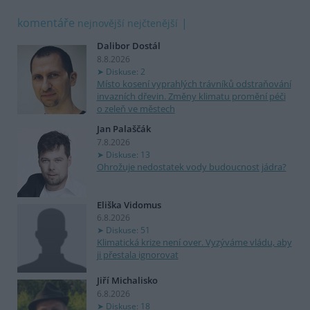
komentáře
nejnovější
nejčtenější
Dalibor Dostál
8.8.2026
Diskuse: 2
Místo kosení vyprahlých trávníků odstraňování
invazních dřevin. Změny klimatu promění péči
o zeleň ve městech
Jan Palaščák
7.8.2026
Diskuse: 13
Ohrožuje nedostatek vody budoucnost jádra?
Eliška Vidomus
6.8.2026
Diskuse: 51
Klimatická krize není over. Vyzýváme vládu, aby
ji přestala ignorovat
Jiří Michalisko
6.8.2026
Diskuse: 18