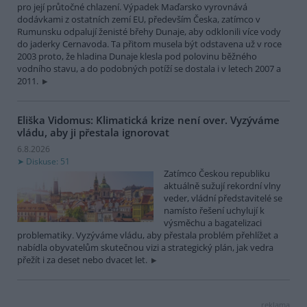
pro její průtočné chlazení. Výpadek Maďarsko vyrovnává
dodávkami z ostatních zemí EU, především Česka, zatímco v
Rumunsku odpalují ženisté břehy Dunaje, aby odklonili více vody
do jaderky Cernavoda. Ta přitom musela být odstavena už v roce
2003 proto, že hladina Dunaje klesla pod polovinu běžného
vodního stavu, a do podobných potíží se dostala i v letech 2007 a
2011.
Eliška Vidomus: Klimatická krize není over. Vyzýváme
vládu, aby ji přestala ignorovat
6.8.2026
Diskuse: 51
Zatímco Českou republiku
aktuálně sužují rekordní vlny
veder, vládní představitelé se
namísto řešení uchylují k
výsměchu a bagatelizaci
problematiky. Vyzýváme vládu, aby přestala problém přehlížet a
nabídla obyvatelům skutečnou vizi a strategický plán, jak vedra
přežít i za deset nebo dvacet let.
reklama