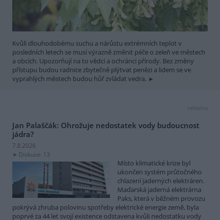
Kvůli dlouhodobému suchu a nárůstu extrémních teplot v
posledních letech se musí výrazně změnit péče o zeleň ve městech
a obcích. Upozorňují na to vědci a ochránci přírody. Bez změny
přístupu budou radnice zbytečně plýtvat penězi a lidem se ve
vyprahlých městech budou hůř zvládat vedra.
reklama
Jan Palaščák: Ohrožuje nedostatek vody budoucnost
jádra?
7.8.2026
Diskuse: 13
Místo klimatické krize byl
ukončen systém průtočného
chlazení jaderných elektráren.
Maďarská jaderná elektrárna
Paks, která v běžném provozu
pokrývá zhruba polovinu spotřeby elektrické energie země, byla
poprvé za 44 let svojí existence odstavena kvůli nedostatku vody