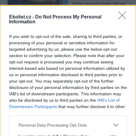
Podle výstupů zprávy EIB pro
Ministerstvo pro místní rozvoj
se to týká přibližně 1,1 milionu lidí, tedy zhruba 40 % osob žijících v
Ekolist.cz -
Do Not Process My Personal
nájmu. K řešení krize dostupnosti bydlení je kromě nové výstavby
Information
nutné systematicky využívat také renovace stávajících budov. Ty
mohou nabídnout kvalitní bydlení, například díky využití objektů v
centrech obcí, a zároveň snižovat jeho dlouhodobé provozní
If you wish to opt-out of the sale, sharing to third parties, or
náklady. Desetina českých domácností totiž vydává na bydlení více
processing of your personal or sensitive information for
než 40 % svých příjmů.
targeted advertising by us, please use the below opt-out
section to confirm your selection. Please note that after your
opt-out request is processed you may continue seeing
Greenpeace: Podpora moratoria na hlubokomořskou
interest-based ads based on personal information utilized by
těžbu vzrostla na 46 států. ČR mezi nimi zatím chybí
us or personal information disclosed to third parties prior to
4.8.2026
your opt-out. You may separately opt-out of the further
Diskuse: 3
disclosure of your personal information by third parties on the
Přes víkend skončilo 31. Valné
shromáždění Mezinárodního
IAB’s list of downstream participants. This information may
úřadu pro mořské dno (ISA),
also be disclosed by us to third parties on the
IAB’s List of
kde měla své zastoupení i
Downstream Participants
that may further disclose it to other
Česká republika. Zasedání
third parties.
skončilo zklamáním, protože se vládám členských států nepodařilo
jasně deklarovat, že snahy o nezákonnou hlubinnou těžbu
Personal Data Processing Opt Outs
nebudou tolerovány.