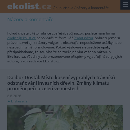
☰
/
publicistika
/
názory a komentáře
Názory a komentáře
Pokud chcete v této rubrice zveřejnit svůj názor, pošlete nám ho na
ekolist@ekolist.cz
nebo využijte formulář
Přidat názor
. Vyhrazujeme si
právo nezveřejnit názory vulgární, obsahující nepodložené urážky nebo
nesrozumitelně formulované.
Pokud výslovně neuvedete opak,
předpokládáme, že souhlasíte se zveřejněním vašeho názoru v
Ekolistu.cz.
Všechny zde prezentované příspěvky vyjadřují názory jejich
autorů, nikoli redakce Ekolistu.cz.
Dalibor Dostál: Místo kosení vyprahlých trávníků
odstraňování invazních dřevin. Změny klimatu
promění péči o zeleň ve městech
8.8.2026
Diskuse: 2