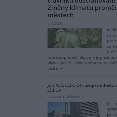
trávníků odstraňování 
Změny klimatu promění
městech
8.8.2026
Kvůl
nárůs
posle
změni
obcíc
ochránci přírody. Bez změny přístupu
plýtvat penězi a lidem se ve vyprahlý
vedra.
Jan Palaščák: Ohrožuje nedosta
jádra?
Diskuse: 13
7.8.2026
Místo
systé
jader