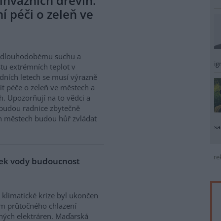
invazních dřevin.
 péči o zeleň ve
i dlouhodobému suchu a
ig
tu extrémních teplot v
dních letech se musí výrazně
t péče o zeleň ve městech a
h. Upozorňují na to vědci a
 budou radnice zbytečně
ch městech budou hůř zvládat
sa
re
tek vody budoucnost
 klimatické krize byl ukončen
m průtočného chlazení
ných elektráren. Maďarská