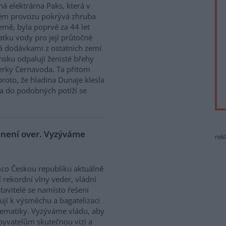
ná elektrárna Paks, která v
ém provozu pokrývá zhruba
emě, byla poprvé za 44 let
atku vody pro její průtočné
á dodávkami z ostatních zemí
sku odpalují ženisté břehy
derky Cernavoda. Ta přitom
roto, že hladina Dunaje klesla
a do podobných potíží se
e není over. Vyzýváme
rek
co Českou republiku aktuálně
í rekordní vlny veder, vládní
tavitelé se namísto řešení
ují k výsměchu a bagatelizaci
ematiky. Vyzýváme vládu, aby
obyvatelům skutečnou vizi a