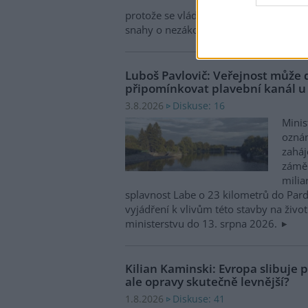
Zased
protože se vládám členských států nepo
snahy o nezákonnou hlubinnou těžbu
Luboš Pavlovič: Veřejnost může 
připomínkovat plavební kanál u
Diskuse: 16
3.8.2026
Minis
oznám
zaháj
záměr
milia
splavnost Labe o 23 kilometrů do Pard
vyjádření k vlivům této stavby na život
ministerstvu do 13. srpna 2026.
Kilian Kaminski: Evropa slibuje
ale opravy skutečně levnější?
Diskuse: 41
1.8.2026