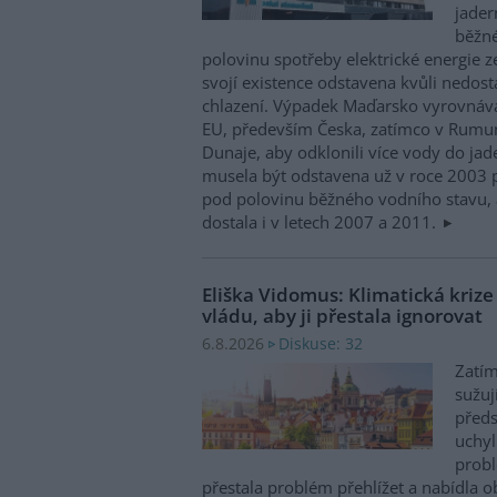
jader
běžn
polovinu spotřeby elektrické energie z
svojí existence odstavena kvůli nedost
chlazení. Výpadek Maďarsko vyrovnáv
EU, především Česka, zatímco v Rumun
Dunaje, aby odklonili více vody do ja
musela být odstavena už v roce 2003 p
pod polovinu běžného vodního stavu, 
dostala i v letech 2007 a 2011.
Eliška Vidomus: Klimatická kriz
vládu, aby ji přestala ignorovat
Diskuse: 32
6.8.2026
Zatím
sužuj
předs
uchyl
probl
přestala problém přehlížet a nabídla 