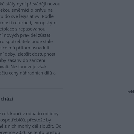
ké státy nyní převádějí novou
skou směrnici o právu na
u do své legislativy. Podle
čnosti refurbed, evropským
tplace s repasovanou
í nových pravidel zůstat
ro spotřebitele bude stále
nice má přitom usnadnit
ní doby, zlepšit dostupnost
aby zásahy do zařízení
vali. Nestanovuje však
očtu ceny náhradních dílů a
rek
ichází
 rok končí v odpadu miliony
rospotřebičů, přestože by
 z nich mohly dál sloužit. Od
ervence 2026 se tento přístup