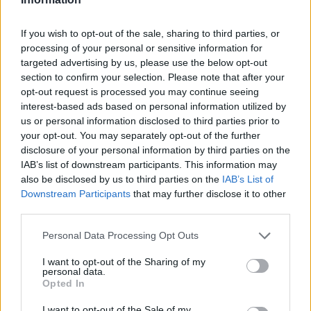
marketplace s repasovanou elektronikou, však mohou i po
zavedení nových pravidel zůstat náklady na opravy natolik vysoké,
že pro spotřebitele bude stále výhodnější koupit nové zařízení.
If you wish to opt-out of the sale, sharing to third parties, or
Směrnice má přitom usnadnit opravy elektroniky i po skončení
processing of your personal or sensitive information for
záruční doby, zlepšit dostupnost náhradních dílů a zabránit
targeted advertising by us, please use the below opt-out
výrobcům, aby zásahy do zařízení zbytečně komplikovali nebo
section to confirm your selection. Please note that after your
znemožňovali. Nestanovuje však konkrétní cenový limit ani
opt-out request is processed you may continue seeing
způsob výpočtu ceny náhradních dílů a oprav.
interest-based ads based on personal information utilized by
us or personal information disclosed to third parties prior to
David Chytil: Právo na opravu přichází
your opt-out. You may separately opt-out of the further
disclosure of your personal information by third parties on the
31.7.2026
Diskuse: 32
IAB’s list of downstream participants. This information may
Každý rok končí v odpadu
also be disclosed by us to third parties on the
IAB’s List of
miliony elektrospotřebičů,
Downstream Participants
that may further disclose it to other
přestože by mnohé z nich
third parties.
mohly dál sloužit. Od 31.
července 2026 se tento přístup
Personal Data Processing Opt Outs
začne v Evropě měnit. Členské státy začnou uplatňovat takzvané
právo na opravu, které má spotřebitelům usnadnit opravy
I want to opt-out of the Sharing of my
vybraných výrobků i po skončení záruční doby a zlepšit
personal data.
dostupnost náhradních dílů. Co nová pravidla přinesou, jak mohou
Opted In
přispět ke snížení množství elektroodpadu a kde jsou jejich limity.
I want to opt-out of the Sale of my