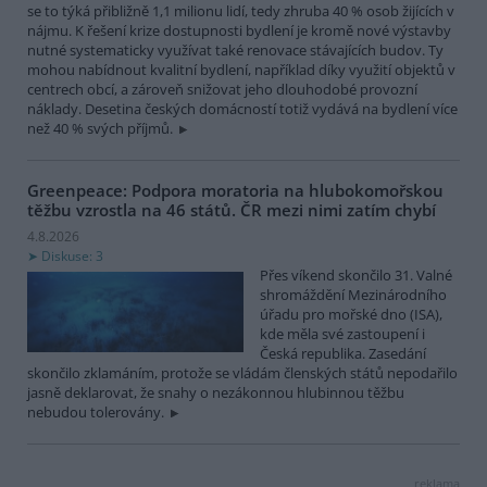
se to týká přibližně 1,1 milionu lidí, tedy zhruba 40 % osob žijících v
nájmu. K řešení krize dostupnosti bydlení je kromě nové výstavby
nutné systematicky využívat také renovace stávajících budov. Ty
mohou nabídnout kvalitní bydlení, například díky využití objektů v
centrech obcí, a zároveň snižovat jeho dlouhodobé provozní
náklady. Desetina českých domácností totiž vydává na bydlení více
než 40 % svých příjmů.
Greenpeace: Podpora moratoria na hlubokomořskou
těžbu vzrostla na 46 států. ČR mezi nimi zatím chybí
4.8.2026
Diskuse: 3
Přes víkend skončilo 31. Valné
shromáždění Mezinárodního
úřadu pro mořské dno (ISA),
kde měla své zastoupení i
Česká republika. Zasedání
skončilo zklamáním, protože se vládám členských států nepodařilo
jasně deklarovat, že snahy o nezákonnou hlubinnou těžbu
nebudou tolerovány.
reklama