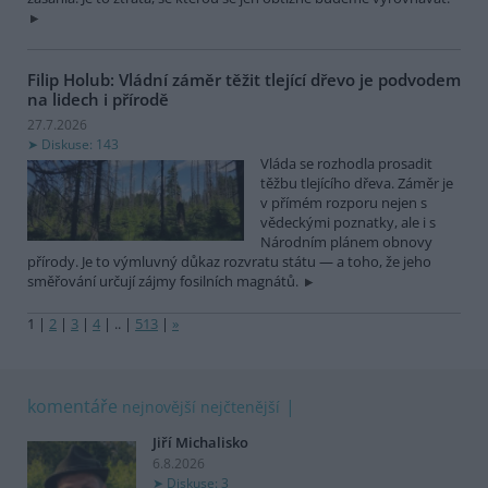
Filip Holub: Vládní záměr těžit tlející dřevo je podvodem
na lidech i přírodě
27.7.2026
Diskuse: 143
Vláda se rozhodla prosadit
těžbu tlejícího dřeva. Záměr je
v přímém rozporu nejen s
vědeckými poznatky, ale i s
Národním plánem obnovy
přírody. Je to výmluvný důkaz rozvratu státu — a toho, že jeho
směřování určují zájmy fosilních magnátů.
1
|
2
|
3
|
4
|
..
|
513
|
»
komentáře
nejnovější
nejčtenější
Jiří Michalisko
6.8.2026
Diskuse: 3