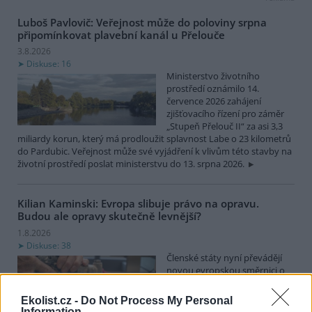
Luboš Pavlovič: Veřejnost může do poloviny srpna
připomínkovat plavební kanál u Přelouče
3.8.2026
Diskuse: 16
Ministerstvo životního
prostředí oznámilo 14.
července 2026 zahájení
zjišťovacího řízení pro záměr
„Stupeň Přelouč II“ za asi 3,3
miliardy korun, který má prodloužit splavnost Labe o 23 kilometrů
do Pardubic. Veřejnost může své vyjádření k vlivům této stavby na
životní prostředí poslat ministerstvu do 13. srpna 2026.
Kilian Kaminski: Evropa slibuje právo na opravu.
Budou ale opravy skutečně levnější?
1.8.2026
Diskuse: 38
Členské státy nyní převádějí
novou evropskou směrnici o
právu na opravu do své
legislativy. Podle společnosti
Ekolist.cz -
Do Not Process My Personal
refurbed, evropským
Information