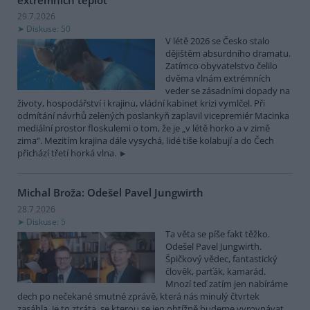
29.7.2026
Diskuse: 50
V létě 2026 se Česko stalo
dějištěm absurdního dramatu.
Zatímco obyvatelstvo čelilo
dvěma vlnám extrémních
veder se zásadními dopady na
životy, hospodářství i krajinu, vládní kabinet krizi vymlčel. Při
odmítání návrhů zelených poslankyň zaplavil vicepremiér Macinka
mediální prostor floskulemi o tom, že je „v létě horko a v zimě
zima“. Mezitím krajina dále vysychá, lidé tiše kolabují a do Čech
přichází třetí horká vlna.
Michal Broža: Odešel Pavel Jungwirth
28.7.2026
Diskuse: 5
Ta věta se píše fakt těžko.
Odešel Pavel Jungwirth.
Špičkový vědec, fantastický
člověk, parťák, kamarád.
Mnozí teď zatím jen nabíráme
dech po nečekané smutné zprávě, která nás minulý čtvrtek
zasáhla. Je to ztráta, se kterou se jen obtížně budeme vyrovnávat.