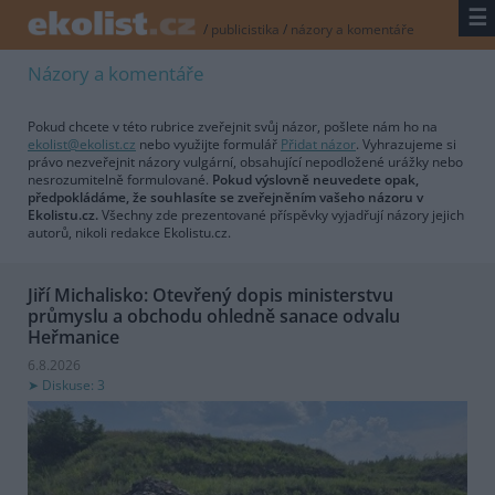
☰
/
publicistika
/
názory a komentáře
Názory a komentáře
Pokud chcete v této rubrice zveřejnit svůj názor, pošlete nám ho na
ekolist@ekolist.cz
nebo využijte formulář
Přidat názor
. Vyhrazujeme si
právo nezveřejnit názory vulgární, obsahující nepodložené urážky nebo
nesrozumitelně formulované.
Pokud výslovně neuvedete opak,
předpokládáme, že souhlasíte se zveřejněním vašeho názoru v
Ekolistu.cz.
Všechny zde prezentované příspěvky vyjadřují názory jejich
autorů, nikoli redakce Ekolistu.cz.
Jiří Michalisko: Otevřený dopis ministerstvu
průmyslu a obchodu ohledně sanace odvalu
Heřmanice
6.8.2026
Diskuse: 3