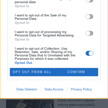
Kilian Kaminski: Evropa slibuje právo na opravu.
personal data.
Budou ale opravy skutečně levnější?
Opted In
1.8.2026
I want to opt-out of the Sale of my
Diskuse: 41
Personal Data.
Členské státy nyní převádějí
Opted In
novou evropskou směrnici o
právu na opravu do své
I want to opt-out of processing my
legislativy. Podle společnosti
Personal Data for Targeted Advertising.
refurbed, evropským
Opted In
marketplace s repasovanou elektronikou, však mohou i po
zavedení nových pravidel zůstat náklady na opravy natolik vysoké,
I want to opt-out of Collection, Use,
že pro spotřebitele bude stále výhodnější koupit nové zařízení.
Retention, Sale, and/or Sharing of my
Směrnice má přitom usnadnit opravy elektroniky i po skončení
Personal Data that Is Unrelated with the
Purposes for which it was collected.
záruční doby, zlepšit dostupnost náhradních dílů a zabránit
Opted Out
výrobcům, aby zásahy do zařízení zbytečně komplikovali nebo
znemožňovali. Nestanovuje však konkrétní cenový limit ani
způsob výpočtu ceny náhradních dílů a oprav.
OPT OUT FROM ALL
CONFIRM
David Chytil: Právo na opravu přichází
Data Deletion
Data Access
Privacy Policy
31.7.2026
Diskuse: 32
Každý rok končí v odpadu
miliony elektrospotřebičů,