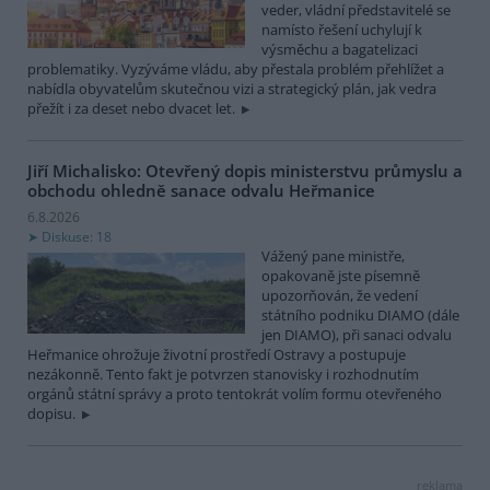
veder, vládní představitelé se
namísto řešení uchylují k
výsměchu a bagatelizaci
problematiky. Vyzýváme vládu, aby přestala problém přehlížet a
nabídla obyvatelům skutečnou vizi a strategický plán, jak vedra
přežít i za deset nebo dvacet let.
Jiří Michalisko: Otevřený dopis ministerstvu průmyslu a
obchodu ohledně sanace odvalu Heřmanice
6.8.2026
Diskuse: 18
Vážený pane ministře,
opakovaně jste písemně
upozorňován, že vedení
státního podniku DIAMO (dále
jen DIAMO), při sanaci odvalu
Heřmanice ohrožuje životní prostředí Ostravy a postupuje
nezákonně. Tento fakt je potvrzen stanovisky i rozhodnutím
orgánů státní správy a proto tentokrát volím formu otevřeného
dopisu.
reklama