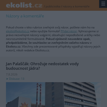
☰
/
publicistika
/
názory a komentáře
Názory a komentáře
Pokud chcete v této rubrice zveřejnit svůj názor, pošlete nám ho na
ekolist@ekolist.cz
nebo využijte formulář
Přidat názor
. Vyhrazujeme si
právo nezveřejnit názory vulgární, obsahující nepodložené urážky nebo
nesrozumitelně formulované.
Pokud výslovně neuvedete opak,
předpokládáme, že souhlasíte se zveřejněním vašeho názoru v
Ekolistu.cz.
Všechny zde prezentované příspěvky vyjadřují názory jejich
autorů, nikoli redakce Ekolistu.cz.
Jan Palaščák: Ohrožuje nedostatek vody
budoucnost jádra?
7.8.2026
Diskuse: 13