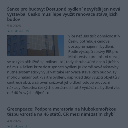
Šance pro budovy: Dostupné bydlení nevyřeší jen nová
výstavba. Česko musí lépe využít renovace stávajících
budov
5.8.2026
Diskuse: 39
Více než 380 tisíc domácností v
Česku potřebuje cenově
dostupné nájemní bydlení.
Podle výstupů zprávy EIB pro
Ministerstvo pro místní rozvoj
se to týká přibližně 1,1 milionu lidí, tedy zhruba 40 % osob žijících v
nájmu. K řešení krize dostupnosti bydlení je kromě nové výstavby
nutné systematicky využívat také renovace stávajících budov. Ty
mohou nabídnout kvalitní bydlení, například díky využití objektů v
centrech obcí, a zároveň snižovat jeho dlouhodobé provozní
náklady. Desetina českých domácností totiž vydává na bydlení více
než 40 % svých příjmů.
Greenpeace: Podpora moratoria na hlubokomořskou
těžbu vzrostla na 46 států. ČR mezi nimi zatím chybí
4.8.2026
Diskuse: 3