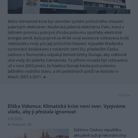
Místo klimatické krize byl ukončen systém průtočného chlazení
jaderných elektráren. Maďarská jaderná elektrárna Paks, která v
běžném provozu pokrývá zhruba polovinu spotřeby elektrické
energie země, byla poprvé za 44 let svojí existence odstavena kvůli
nedostatku vody pro její průtočné chlazení. Výpadek Maďarsko
vyrovnává dodávkami z ostatních zemí EU, především Česka,
zatímco v Rumunsku odpalují ženisté břehy Dunaje, aby odklonili
více vody do jaderky Cernavoda. Ta přitom musela být odstavena
už v roce 2003 proto, že hladina Dunaje klesla pod polovinu
běžného vodního stavu, a do podobných potíží se dostala i v
letech 2007 a 2011.
reklama
Eliška Vidomus: Klimatická krize není over. Vyzýváme
vládu, aby ji přestala ignorovat
6.8.2026
Diskuse: 26
Zatímco Českou republiku
aktuálně sužují rekordní vlny