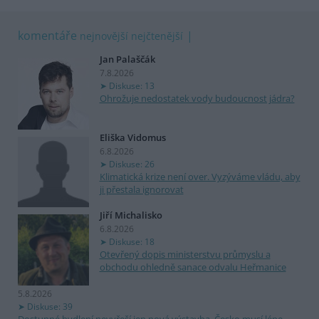
komentáře
nejnovější
nejčtenější
Jan Palaščák
7.8.2026
Diskuse: 13
Ohrožuje nedostatek vody budoucnost jádra?
Eliška Vidomus
6.8.2026
Diskuse: 26
Klimatická krize není over. Vyzýváme vládu, aby
ji přestala ignorovat
Jiří Michalisko
6.8.2026
Diskuse: 18
Otevřený dopis ministerstvu průmyslu a
obchodu ohledně sanace odvalu Heřmanice
5.8.2026
Diskuse: 39
Dostupné bydlení nevyřeší jen nová výstavba. Česko musí lépe