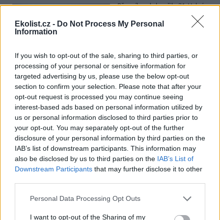
Přes víkend skončilo 31. Valné
shromáždění Mezinárodního
úřadu pro mořské dno (ISA),
Ekolist.cz -
Do Not Process My Personal
Information
kde měla své zastoupení i
Česká republika. Zasedání
skončilo zklamáním, protože se vládám členských států nepodařilo
If you wish to opt-out of the sale, sharing to third parties, or
jasně deklarovat, že snahy o nezákonnou hlubinnou těžbu
processing of your personal or sensitive information for
nebudou tolerovány.
targeted advertising by us, please use the below opt-out
section to confirm your selection. Please note that after your
Luboš Pavlovič: Veřejnost může do poloviny srpna
opt-out request is processed you may continue seeing
připomínkovat plavební kanál u Přelouče
interest-based ads based on personal information utilized by
3.8.2026
us or personal information disclosed to third parties prior to
Diskuse: 16
your opt-out. You may separately opt-out of the further
Ministerstvo životního
disclosure of your personal information by third parties on the
prostředí oznámilo 14.
IAB’s list of downstream participants. This information may
července 2026 zahájení
also be disclosed by us to third parties on the
IAB’s List of
zjišťovacího řízení pro záměr
„Stupeň Přelouč II“ za asi 3,3
Downstream Participants
that may further disclose it to other
miliardy korun, který má prodloužit splavnost Labe o 23 kilometrů
third parties.
do Pardubic. Veřejnost může své vyjádření k vlivům této stavby na
životní prostředí poslat ministerstvu do 13. srpna 2026.
Personal Data Processing Opt Outs
I want to opt-out of the Sharing of my