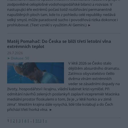
zodpovědné celoplošné vodohospodářské bilanci a rozvaze. V
nastupující éře extrémů počasí totiž rozšiřování permanentně
napuštěných ploch tam, kde to z pohledu celé republiky nedává
velký smysl, může paradoxně sucho i povodňová rizika dokonce i
prohlubovat. (Text vznikl s využitím AI Gemini.)
Matěj Pomahač: Do Česka se blíží třetí letošní vlna
extrémních teplot
29.7.2026
Diskuse: 50
V létě 2026 se Česko stalo
dějištěm absurdního dramatu.
Zatímco obyvatelstvo čelilo
dvěma vlnám extrémních
veder se zásadními dopady na
životy, hospodářství i krajinu, vládní kabinet krizi vymlčel. Při
odmítání návrhů zelených poslankyň zaplavil vicepremiér Macinka
mediální prostor floskulemi o tom, že je „v létě horko a v zimě
zima“. Mezitím krajina dále vysychá, lidé tiše kolabují a do Čech
přichází třetí horká vlna.
1
|
2
|
3
|
4
|
..
|
513
|
»