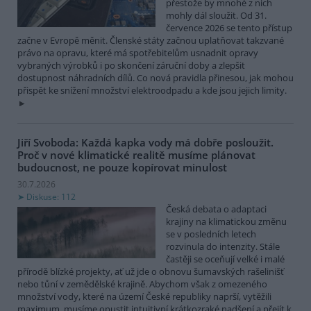
přestože by mnohé z nich
mohly dál sloužit. Od 31.
července 2026 se tento přístup
začne v Evropě měnit. Členské státy začnou uplatňovat takzvané
právo na opravu, které má spotřebitelům usnadnit opravy
vybraných výrobků i po skončení záruční doby a zlepšit
dostupnost náhradních dílů. Co nová pravidla přinesou, jak mohou
přispět ke snížení množství elektroodpadu a kde jsou jejich limity.
Jiří Svoboda: Každá kapka vody má dobře posloužit.
Proč v nové klimatické realitě musíme plánovat
budoucnost, ne pouze kopírovat minulost
30.7.2026
Diskuse: 112
Česká debata o adaptaci
krajiny na klimatickou změnu
se v posledních letech
rozvinula do intenzity. Stále
častěji se oceňují velké i malé
přírodě blízké projekty, ať už jde o obnovu šumavských rašelinišť
nebo tůní v zemědělské krajině. Abychom však z omezeného
množství vody, které na území České republiky naprší, vytěžili
maximum, musíme opustit intuitivní krátkozraké nadšení a přejít k