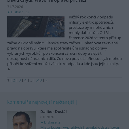
31.7.2026
Diskuse: 32
Každý rok končí v odpadu
miliony elektrospotřebičů,
přestože by mnohé z nich
mohly dál sloužit. Od 31.
července 2026 se tento přístup
začne v Evropě měnit. Členské státy začnou uplatňovat takzvané
právo na opravu, které má spotřebitelům usnadnit opravy
vybraných výrobků i po skončení záruční doby a zlepšit
dostupnost náhradních dílů. Co nová pravidla přinesou, jak mohou
přispět ke snížení množství elektroodpadu a kde jsou jejich limity.
1
|
2
|
3
|
4
|
..
|
513
|
»
komentáře
nejnovější
nejčtenější
Dalibor Dostál
8.8.2026
Diskuse: 2
Místo kosení vyprahlých trávníků odstraňování