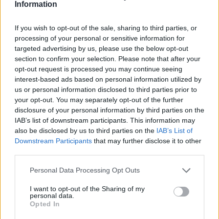
Information
Heřmanice ohrožuje životní prostředí Ostravy a postupuje
nezákonně. Tento fakt je potvrzen stanovisky i rozhodnutím
orgánů státní správy a proto tentokrát volím formu otevřeného
If you wish to opt-out of the sale, sharing to third parties, or
dopisu.
processing of your personal or sensitive information for
targeted advertising by us, please use the below opt-out
section to confirm your selection. Please note that after your
Šance pro budovy: Dostupné bydlení nevyřeší jen nová
výstavba. Česko musí lépe využít renovace stávajících
opt-out request is processed you may continue seeing
budov
interest-based ads based on personal information utilized by
5.8.2026
us or personal information disclosed to third parties prior to
Diskuse: 39
your opt-out. You may separately opt-out of the further
Více než 380 tisíc domácností v
disclosure of your personal information by third parties on the
Česku potřebuje cenově
IAB’s list of downstream participants. This information may
dostupné nájemní bydlení.
also be disclosed by us to third parties on the
IAB’s List of
Podle výstupů zprávy EIB pro
Downstream Participants
that may further disclose it to other
Ministerstvo pro místní rozvoj
se to týká přibližně 1,1 milionu lidí, tedy zhruba 40 % osob žijících v
third parties.
nájmu. K řešení krize dostupnosti bydlení je kromě nové výstavby
nutné systematicky využívat také renovace stávajících budov. Ty
Personal Data Processing Opt Outs
mohou nabídnout kvalitní bydlení, například díky využití objektů v
centrech obcí, a zároveň snižovat jeho dlouhodobé provozní
I want to opt-out of the Sharing of my
náklady. Desetina českých domácností totiž vydává na bydlení více
personal data.
než 40 % svých příjmů.
Opted In