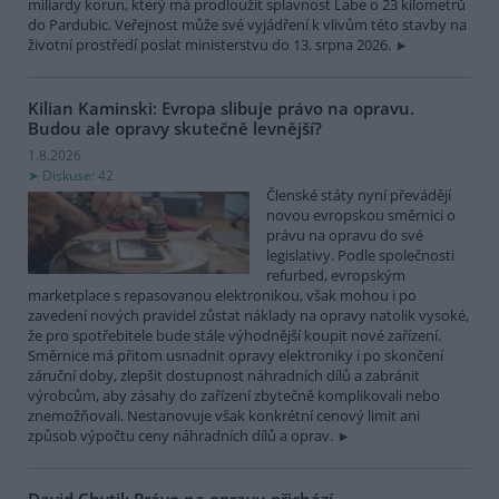
miliardy korun, který má prodloužit splavnost Labe o 23 kilometrů
do Pardubic. Veřejnost může své vyjádření k vlivům této stavby na
životní prostředí poslat ministerstvu do 13. srpna 2026.
Kilian Kaminski: Evropa slibuje právo na opravu.
Budou ale opravy skutečně levnější?
1.8.2026
Diskuse: 42
Členské státy nyní převádějí
novou evropskou směrnici o
právu na opravu do své
legislativy. Podle společnosti
refurbed, evropským
marketplace s repasovanou elektronikou, však mohou i po
zavedení nových pravidel zůstat náklady na opravy natolik vysoké,
že pro spotřebitele bude stále výhodnější koupit nové zařízení.
Směrnice má přitom usnadnit opravy elektroniky i po skončení
záruční doby, zlepšit dostupnost náhradních dílů a zabránit
výrobcům, aby zásahy do zařízení zbytečně komplikovali nebo
znemožňovali. Nestanovuje však konkrétní cenový limit ani
způsob výpočtu ceny náhradních dílů a oprav.
David Chytil: Právo na opravu přichází