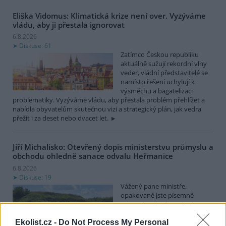
Eliška Vidomus: Klimatická krize není over. Vyzýváme
vládu, aby ji přestala ignorovat
6.8.2026
Diskuse: 61
Zatímco Českou republiku
aktuálně sužují rekordní vlny
veder, vládní představitelé se
namísto řešení uchylují k
výsměchu a bagatelizaci
problematiky. Vyzýváme vládu, aby přestala problém přehlížet a
nabídla obyvatelům skutečnou vizi a strategický plán, jak vedra
přežít i za deset nebo dvacet let.
Jiří Michalisko: Otevřený dopis ministerstvu průmyslu a
obchodu ohledně sanace odvalu Heřmanice
6.8.2026
Diskuse: 19
Vážený pane ministře,
opakovaně jste písemně
upozorňován, že vedení
státního podniku DIAMO (dále
Ekolist.cz -
Do Not Process My Personal
jen DIAMO), při sanaci odvalu