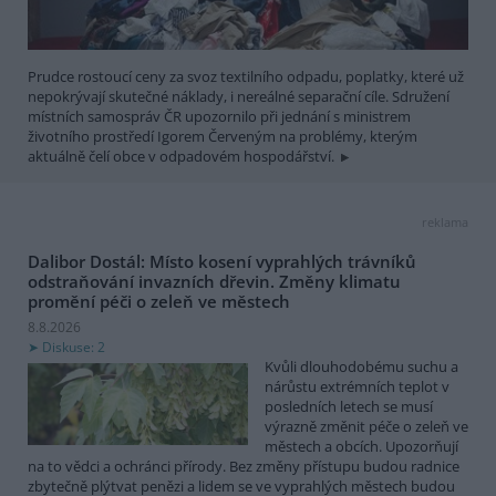
Prudce rostoucí ceny za svoz textilního odpadu, poplatky, které už
nepokrývají skutečné náklady, i nereálné separační cíle. Sdružení
místních samospráv ČR upozornilo při jednání s ministrem
životního prostředí Igorem Červeným na problémy, kterým
aktuálně čelí obce v odpadovém hospodářství.
reklama
Dalibor Dostál: Místo kosení vyprahlých trávníků
odstraňování invazních dřevin. Změny klimatu
promění péči o zeleň ve městech
8.8.2026
Diskuse: 2
Kvůli dlouhodobému suchu a
nárůstu extrémních teplot v
posledních letech se musí
výrazně změnit péče o zeleň ve
městech a obcích. Upozorňují
na to vědci a ochránci přírody. Bez změny přístupu budou radnice
zbytečně plýtvat penězi a lidem se ve vyprahlých městech budou