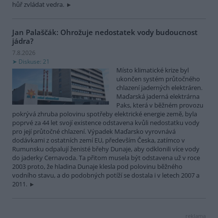
hůř zvládat vedra.
Jan Palaščák: Ohrožuje nedostatek vody budoucnost
jádra?
7.8.2026
Diskuse: 21
Místo klimatické krize byl
ukončen systém průtočného
chlazení jaderných elektráren.
Maďarská jaderná elektrárna
Paks, která v běžném provozu
pokrývá zhruba polovinu spotřeby elektrické energie země, byla
poprvé za 44 let svojí existence odstavena kvůli nedostatku vody
pro její průtočné chlazení. Výpadek Maďarsko vyrovnává
dodávkami z ostatních zemí EU, především Česka, zatímco v
Rumunsku odpalují ženisté břehy Dunaje, aby odklonili více vody
do jaderky Cernavoda. Ta přitom musela být odstavena už v roce
2003 proto, že hladina Dunaje klesla pod polovinu běžného
vodního stavu, a do podobných potíží se dostala i v letech 2007 a
2011.
reklama