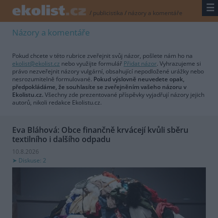
☰
/
publicistika
/
názory a komentáře
Názory a komentáře
Pokud chcete v této rubrice zveřejnit svůj názor, pošlete nám ho na
ekolist@ekolist.cz
nebo využijte formulář
Přidat názor
. Vyhrazujeme si
právo nezveřejnit názory vulgární, obsahující nepodložené urážky nebo
nesrozumitelně formulované.
Pokud výslovně neuvedete opak,
předpokládáme, že souhlasíte se zveřejněním vašeho názoru v
Ekolistu.cz.
Všechny zde prezentované příspěvky vyjadřují názory jejich
autorů, nikoli redakce Ekolistu.cz.
Eva Bláhová: Obce finančně krvácejí kvůli sběru
textilního i dalšího odpadu
10.8.2026
Diskuse: 2