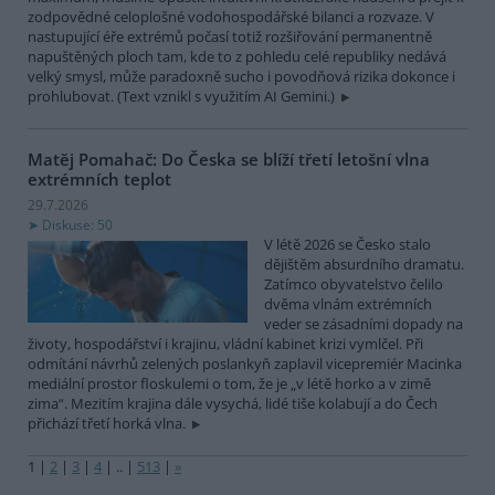
zodpovědné celoplošné vodohospodářské bilanci a rozvaze. V
nastupující éře extrémů počasí totiž rozšiřování permanentně
napuštěných ploch tam, kde to z pohledu celé republiky nedává
velký smysl, může paradoxně sucho i povodňová rizika dokonce i
prohlubovat. (Text vznikl s využitím AI Gemini.)
Matěj Pomahač: Do Česka se blíží třetí letošní vlna
extrémních teplot
29.7.2026
Diskuse: 50
V létě 2026 se Česko stalo
dějištěm absurdního dramatu.
Zatímco obyvatelstvo čelilo
dvěma vlnám extrémních
veder se zásadními dopady na
životy, hospodářství i krajinu, vládní kabinet krizi vymlčel. Při
odmítání návrhů zelených poslankyň zaplavil vicepremiér Macinka
mediální prostor floskulemi o tom, že je „v létě horko a v zimě
zima“. Mezitím krajina dále vysychá, lidé tiše kolabují a do Čech
přichází třetí horká vlna.
1
|
2
|
3
|
4
|
..
|
513
|
»