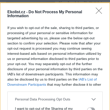
Přes víkend skončilo 31. Valné
shromáždění Mezinárodního
úřadu pro mořské dno (ISA),
Ekolist.cz -
Do Not Process My Personal
Information
kde měla své zastoupení i
Česká republika. Zasedání
skončilo zklamáním, protože se vládám členských států nepodařilo
If you wish to opt-out of the sale, sharing to third parties, or
jasně deklarovat, že snahy o nezákonnou hlubinnou těžbu
processing of your personal or sensitive information for
nebudou tolerovány.
targeted advertising by us, please use the below opt-out
section to confirm your selection. Please note that after your
Luboš Pavlovič: Veřejnost může do poloviny srpna
opt-out request is processed you may continue seeing
připomínkovat plavební kanál u Přelouče
interest-based ads based on personal information utilized by
3.8.2026
us or personal information disclosed to third parties prior to
Diskuse: 16
your opt-out. You may separately opt-out of the further
Ministerstvo životního
disclosure of your personal information by third parties on the
prostředí oznámilo 14.
IAB’s list of downstream participants. This information may
července 2026 zahájení
also be disclosed by us to third parties on the
IAB’s List of
zjišťovacího řízení pro záměr
„Stupeň Přelouč II“ za asi 3,3
Downstream Participants
that may further disclose it to other
miliardy korun, který má prodloužit splavnost Labe o 23 kilometrů
third parties.
do Pardubic. Veřejnost může své vyjádření k vlivům této stavby na
životní prostředí poslat ministerstvu do 13. srpna 2026.
Personal Data Processing Opt Outs
I want to opt-out of the Sharing of my