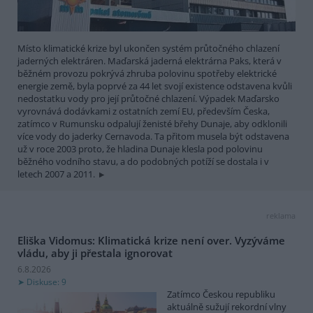
Místo klimatické krize byl ukončen systém průtočného chlazení
jaderných elektráren. Maďarská jaderná elektrárna Paks, která v
běžném provozu pokrývá zhruba polovinu spotřeby elektrické
energie země, byla poprvé za 44 let svojí existence odstavena kvůli
nedostatku vody pro její průtočné chlazení. Výpadek Maďarsko
vyrovnává dodávkami z ostatních zemí EU, především Česka,
zatímco v Rumunsku odpalují ženisté břehy Dunaje, aby odklonili
více vody do jaderky Cernavoda. Ta přitom musela být odstavena
už v roce 2003 proto, že hladina Dunaje klesla pod polovinu
běžného vodního stavu, a do podobných potíží se dostala i v
letech 2007 a 2011.
reklama
Eliška Vidomus: Klimatická krize není over. Vyzýváme
vládu, aby ji přestala ignorovat
6.8.2026
Diskuse: 9
Zatímco Českou republiku
aktuálně sužují rekordní vlny