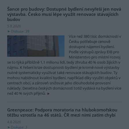
Šance pro budovy: Dostupné bydlení nevyřeší jen nová
výstavba. Česko musí lépe využít renovace stávajících
budov
5.8.2026
Diskuse: 39
Více než 380 tisíc domácností v
Česku potřebuje cenově
dostupné nájemní bydlení.
Podle výstupů zprávy EIB pro
Ministerstvo pro místní rozvoj
se to týká přibližně 1,1 milionu lidí, tedy zhruba 40 % osob žijících v
nájmu. K řešení krize dostupnosti bydlení je kromě nové výstavby
nutné systematicky využívat také renovace stávajících budov. Ty
mohou nabídnout kvalitní bydlení, například díky využití objektů v
centrech obcí, a zároveň snižovat jeho dlouhodobé provozní
náklady. Desetina českých domácností totiž vydává na bydlení více
než 40 % svých příjmů.
Greenpeace: Podpora moratoria na hlubokomořskou
těžbu vzrostla na 46 států. ČR mezi nimi zatím chybí
4.8.2026
Diskuse: 3