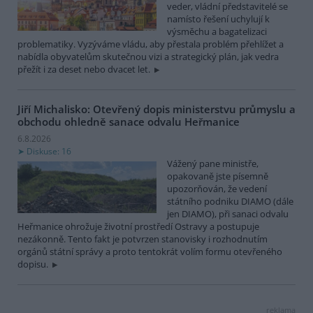
veder, vládní představitelé se
namísto řešení uchylují k
výsměchu a bagatelizaci
problematiky. Vyzýváme vládu, aby přestala problém přehlížet a
nabídla obyvatelům skutečnou vizi a strategický plán, jak vedra
přežít i za deset nebo dvacet let.
Jiří Michalisko: Otevřený dopis ministerstvu průmyslu a
obchodu ohledně sanace odvalu Heřmanice
6.8.2026
Diskuse: 16
Vážený pane ministře,
opakovaně jste písemně
upozorňován, že vedení
státního podniku DIAMO (dále
jen DIAMO), při sanaci odvalu
Heřmanice ohrožuje životní prostředí Ostravy a postupuje
nezákonně. Tento fakt je potvrzen stanovisky i rozhodnutím
orgánů státní správy a proto tentokrát volím formu otevřeného
dopisu.
reklama