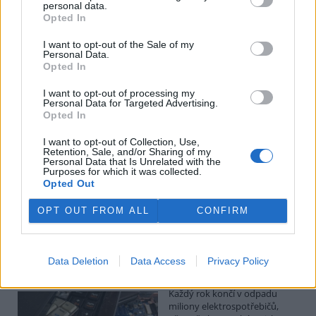
Kilian Kaminski: Evropa slibuje právo na opravu.
personal data.
Budou ale opravy skutečně levnější?
Opted In
1.8.2026
I want to opt-out of the Sale of my
Diskuse: 41
Personal Data.
Členské státy nyní převádějí
Opted In
novou evropskou směrnici o
právu na opravu do své
I want to opt-out of processing my
legislativy. Podle společnosti
Personal Data for Targeted Advertising.
refurbed, evropským
Opted In
marketplace s repasovanou elektronikou, však mohou i po
zavedení nových pravidel zůstat náklady na opravy natolik vysoké,
I want to opt-out of Collection, Use,
že pro spotřebitele bude stále výhodnější koupit nové zařízení.
Retention, Sale, and/or Sharing of my
Směrnice má přitom usnadnit opravy elektroniky i po skončení
Personal Data that Is Unrelated with the
Purposes for which it was collected.
záruční doby, zlepšit dostupnost náhradních dílů a zabránit
Opted Out
výrobcům, aby zásahy do zařízení zbytečně komplikovali nebo
znemožňovali. Nestanovuje však konkrétní cenový limit ani
způsob výpočtu ceny náhradních dílů a oprav.
OPT OUT FROM ALL
CONFIRM
David Chytil: Právo na opravu přichází
Data Deletion
Data Access
Privacy Policy
31.7.2026
Diskuse: 32
Každý rok končí v odpadu
miliony elektrospotřebičů,