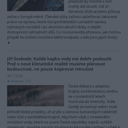
přestože by mnohé z nich
mohly dál sloužit. Od 31.
července 2026 se tento přístup
začne v Evropě měnit. Členské státy začnou uplatňovat takzvané
právo na opravu, které má spotřebitelům usnadnit opravy
vybraných výrobků i po skončení záruční doby a zlepšit
dostupnost náhradních dílů. Co nová pravidla přinesou, jak mohou
přispět ke snížení množství elektroodpadu a kde jsou jejich limity.
Jiří Svoboda: Každá kapka vody má dobře posloužit.
Proč v nové klimatické realitě musíme plánovat
budoucnost, ne pouze kopírovat minulost
30.7.2026
Diskuse: 112
Česká debata o adaptaci
krajiny na klimatickou změnu
se v posledních letech
rozvinula do intenzity. Stále
častěji se oceňují velké i malé
přírodě blízké projekty, ať už jde o obnovu šumavských rašelinišť
nebo tůní v zemědělské krajině. Abychom však z omezeného
množství vody, které na území České republiky naprší, vytěžili
maximum, musíme opustit intuitivní krátkozraké nadšení a přejít k