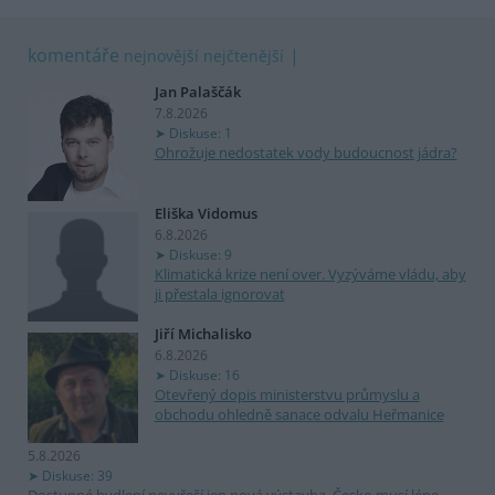
komentáře
nejnovější
nejčtenější
Jan Palaščák
7.8.2026
Diskuse: 1
Ohrožuje nedostatek vody budoucnost jádra?
Eliška Vidomus
6.8.2026
Diskuse: 9
Klimatická krize není over. Vyzýváme vládu, aby
ji přestala ignorovat
Jiří Michalisko
6.8.2026
Diskuse: 16
Otevřený dopis ministerstvu průmyslu a
obchodu ohledně sanace odvalu Heřmanice
5.8.2026
Diskuse: 39
Dostupné bydlení nevyřeší jen nová výstavba. Česko musí lépe