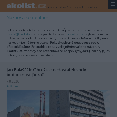
☰
/
publicistika
/
názory a komentáře
Názory a komentáře
Pokud chcete v této rubrice zveřejnit svůj názor, pošlete nám ho na
ekolist@ekolist.cz
nebo využijte formulář
Přidat názor
. Vyhrazujeme si
právo nezveřejnit názory vulgární, obsahující nepodložené urážky nebo
nesrozumitelně formulované.
Pokud výslovně neuvedete opak,
předpokládáme, že souhlasíte se zveřejněním vašeho názoru v
Ekolistu.cz.
Všechny zde prezentované příspěvky vyjadřují názory jejich
autorů, nikoli redakce Ekolistu.cz.
Jan Palaščák: Ohrožuje nedostatek vody
budoucnost jádra?
7.8.2026
Diskuse: 1