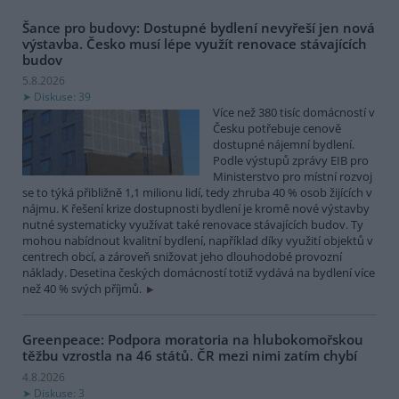
Šance pro budovy: Dostupné bydlení nevyřeší jen nová
výstavba. Česko musí lépe využít renovace stávajících
budov
5.8.2026
Diskuse: 39
Více než 380 tisíc domácností v
Česku potřebuje cenově
dostupné nájemní bydlení.
Podle výstupů zprávy EIB pro
Ministerstvo pro místní rozvoj
se to týká přibližně 1,1 milionu lidí, tedy zhruba 40 % osob žijících v
nájmu. K řešení krize dostupnosti bydlení je kromě nové výstavby
nutné systematicky využívat také renovace stávajících budov. Ty
mohou nabídnout kvalitní bydlení, například díky využití objektů v
centrech obcí, a zároveň snižovat jeho dlouhodobé provozní
náklady. Desetina českých domácností totiž vydává na bydlení více
než 40 % svých příjmů.
Greenpeace: Podpora moratoria na hlubokomořskou
těžbu vzrostla na 46 států. ČR mezi nimi zatím chybí
4.8.2026
Diskuse: 3