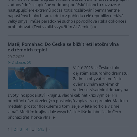
zodpovědné celoplošné vodohospodářské bilanci a rozvaze. V
nastupující éře extrémů počasí totiž rozšiřování permanentně
napuštěných ploch tam, kde to z pohledu celé republiky nedává
velký smysl, může paradoxně sucho i povodňová rizika dokonce i
prohlubovat. (Text vznikl s využitím AI Gemini.)
Matěj Pomahač: Do Česka se blíží třetí letošní vlna
extrémních teplot
29.7.2026
Diskuse: 50
V létě 2026 se Česko stalo
dějištěm absurdního dramatu.
Zatímco obyvatelstvo čelilo
dvěma vlnám extrémních
veder se zásadními dopady na
životy, hospodářství i krajinu, vládní kabinet krizi vymlčel. Při
odmítání návrhů zelených poslankyň zaplavil vicepremiér Macinka
mediální prostor floskulemi o tom, že je „v létě horko a v zimě
zima“. Mezitím krajina dále vysychá, lidé tiše kolabují a do Čech
přichází třetí horká vlna.
1
|
2
|
3
|
4
|
..
|
513
|
»