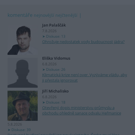
komentáře
nejnovější
nejčtenější
Jan Palaščák
7.8.2026
Diskuse: 13
Ohrožuje nedostatek vody budoucnost jádra?
Eliška Vidomus
6.8.2026
Diskuse: 26
Klimatická krize není over. Vyzýváme vládu, aby
ji přestala ignorovat
Jiří Michalisko
6.8.2026
Diskuse: 18
Otevřený dopis ministerstvu průmyslu a
obchodu ohledně sanace odvalu Heřmanice
5.8.2026
Diskuse: 39
Dostupné bydlení nevyřeší jen nová výstavba. Česko musí lépe