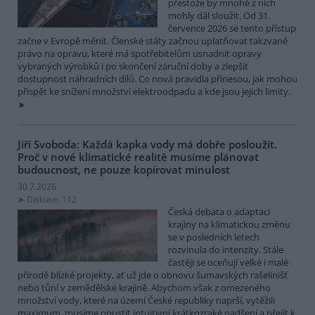
přestože by mnohé z nich
mohly dál sloužit. Od 31.
července 2026 se tento přístup
začne v Evropě měnit. Členské státy začnou uplatňovat takzvané
právo na opravu, které má spotřebitelům usnadnit opravy
vybraných výrobků i po skončení záruční doby a zlepšit
dostupnost náhradních dílů. Co nová pravidla přinesou, jak mohou
přispět ke snížení množství elektroodpadu a kde jsou jejich limity.
Jiří Svoboda: Každá kapka vody má dobře posloužit.
Proč v nové klimatické realitě musíme plánovat
budoucnost, ne pouze kopírovat minulost
30.7.2026
Diskuse: 112
Česká debata o adaptaci
krajiny na klimatickou změnu
se v posledních letech
rozvinula do intenzity. Stále
častěji se oceňují velké i malé
přírodě blízké projekty, ať už jde o obnovu šumavských rašelinišť
nebo tůní v zemědělské krajině. Abychom však z omezeného
množství vody, které na území České republiky naprší, vytěžili
maximum, musíme opustit intuitivní krátkozraké nadšení a přejít k