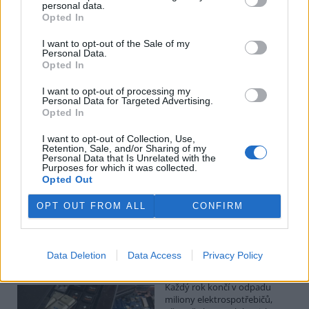
Kilian Kaminski: Evropa slibuje právo na opravu.
personal data.
Budou ale opravy skutečně levnější?
Opted In
1.8.2026
I want to opt-out of the Sale of my
Diskuse: 41
Personal Data.
Členské státy nyní převádějí
Opted In
novou evropskou směrnici o
právu na opravu do své
I want to opt-out of processing my
legislativy. Podle společnosti
Personal Data for Targeted Advertising.
refurbed, evropským
Opted In
marketplace s repasovanou elektronikou, však mohou i po
zavedení nových pravidel zůstat náklady na opravy natolik vysoké,
I want to opt-out of Collection, Use,
že pro spotřebitele bude stále výhodnější koupit nové zařízení.
Retention, Sale, and/or Sharing of my
Směrnice má přitom usnadnit opravy elektroniky i po skončení
Personal Data that Is Unrelated with the
Purposes for which it was collected.
záruční doby, zlepšit dostupnost náhradních dílů a zabránit
Opted Out
výrobcům, aby zásahy do zařízení zbytečně komplikovali nebo
znemožňovali. Nestanovuje však konkrétní cenový limit ani
způsob výpočtu ceny náhradních dílů a oprav.
OPT OUT FROM ALL
CONFIRM
David Chytil: Právo na opravu přichází
Data Deletion
Data Access
Privacy Policy
31.7.2026
Diskuse: 32
Každý rok končí v odpadu
miliony elektrospotřebičů,