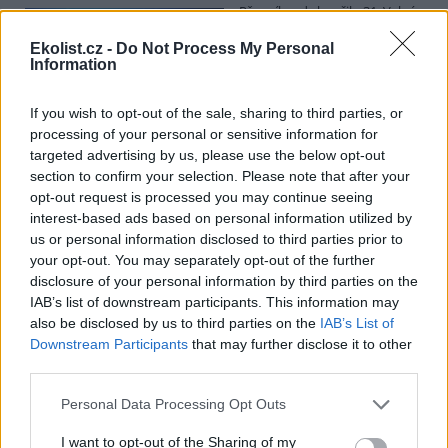
Přes víkend skončilo 31. Valné
shromáždění Mezinárodního
úřadu pro mořské dno (ISA),
Ekolist.cz -
Do Not Process My Personal
Information
kde měla své zastoupení i
Česká republika. Zasedání
skončilo zklamáním, protože se vládám členských států nepodařilo
If you wish to opt-out of the sale, sharing to third parties, or
jasně deklarovat, že snahy o nezákonnou hlubinnou těžbu
processing of your personal or sensitive information for
nebudou tolerovány.
targeted advertising by us, please use the below opt-out
section to confirm your selection. Please note that after your
Luboš Pavlovič: Veřejnost může do poloviny srpna
opt-out request is processed you may continue seeing
připomínkovat plavební kanál u Přelouče
interest-based ads based on personal information utilized by
3.8.2026
us or personal information disclosed to third parties prior to
Diskuse: 16
your opt-out. You may separately opt-out of the further
Ministerstvo životního
disclosure of your personal information by third parties on the
prostředí oznámilo 14.
IAB’s list of downstream participants. This information may
července 2026 zahájení
also be disclosed by us to third parties on the
IAB’s List of
zjišťovacího řízení pro záměr
„Stupeň Přelouč II“ za asi 3,3
Downstream Participants
that may further disclose it to other
miliardy korun, který má prodloužit splavnost Labe o 23 kilometrů
third parties.
do Pardubic. Veřejnost může své vyjádření k vlivům této stavby na
životní prostředí poslat ministerstvu do 13. srpna 2026.
Personal Data Processing Opt Outs
I want to opt-out of the Sharing of my