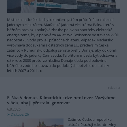
Místo klimatické krize byl ukončen systém průtočného chlazení
jaderných elektráren. Maďarská jaderná elektrárna Paks, která v
běžném provozu pokrývá zhruba polovinu spotřeby elektrické
energie země, byla poprvé za 44 let svojí existence odstavena kvůli
nedostatku vody pro její průtočné chlazení. Výpadek Maďarsko
vyrovnává dodávkami z ostatních zemí EU, především Česka,
zatímco v Rumunsku odpalují ženisté břehy Dunaje, aby odklonili
více vody do jaderky Cernavoda. Ta přitom musela být odstavena
už v roce 2003 proto, že hladina Dunaje klesla pod polovinu
běžného vodního stavu, a do podobných potíží se dostala i v
letech 2007 a 2011.
reklama
Eliška Vidomus: Klimatická krize není over. Vyzýváme
vládu, aby ji přestala ignorovat
6.8.2026
Diskuse: 26
Zatímco Českou republiku
aktuálně sužují rekordní vlny