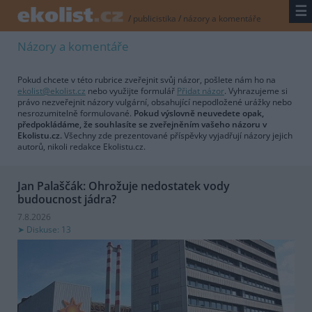
☰
/
publicistika
/
názory a komentáře
Názory a komentáře
Pokud chcete v této rubrice zveřejnit svůj názor, pošlete nám ho na
ekolist@ekolist.cz
nebo využijte formulář
Přidat názor
. Vyhrazujeme si
právo nezveřejnit názory vulgární, obsahující nepodložené urážky nebo
nesrozumitelně formulované.
Pokud výslovně neuvedete opak,
předpokládáme, že souhlasíte se zveřejněním vašeho názoru v
Ekolistu.cz.
Všechny zde prezentované příspěvky vyjadřují názory jejich
autorů, nikoli redakce Ekolistu.cz.
Jan Palaščák: Ohrožuje nedostatek vody
budoucnost jádra?
7.8.2026
Diskuse: 13