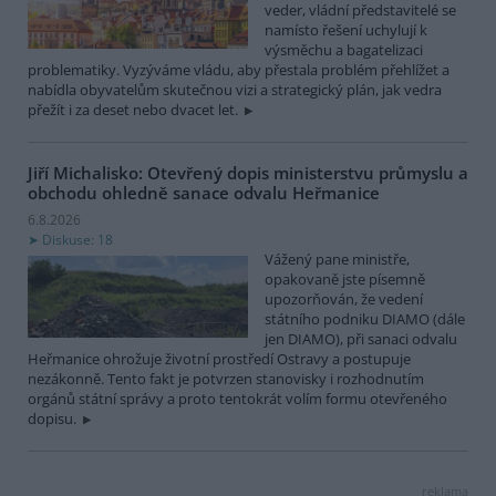
veder, vládní představitelé se
namísto řešení uchylují k
výsměchu a bagatelizaci
problematiky. Vyzýváme vládu, aby přestala problém přehlížet a
nabídla obyvatelům skutečnou vizi a strategický plán, jak vedra
přežít i za deset nebo dvacet let.
Jiří Michalisko: Otevřený dopis ministerstvu průmyslu a
obchodu ohledně sanace odvalu Heřmanice
6.8.2026
Diskuse: 18
Vážený pane ministře,
opakovaně jste písemně
upozorňován, že vedení
státního podniku DIAMO (dále
jen DIAMO), při sanaci odvalu
Heřmanice ohrožuje životní prostředí Ostravy a postupuje
nezákonně. Tento fakt je potvrzen stanovisky i rozhodnutím
orgánů státní správy a proto tentokrát volím formu otevřeného
dopisu.
reklama