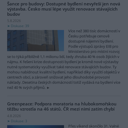
Šance pro budovy: Dostupné bydlení nevyřeší jen nová
výstavba. Česko musí lépe využít renovace stávajících
budov
5.8.2026
Diskuse: 39
Více než 380 tisíc domácností v
Česku potřebuje cenově
dostupné nájemní bydlení.
Podle výstupů zprávy EIB pro
Ministerstvo pro místní rozvoj
se to týká přibližně 1,1 milionu lidí, tedy zhruba 40 % osob žijících v
nájmu. K řešení krize dostupnosti bydlení je kromě nové výstavby
nutné systematicky využívat také renovace stávajících budov. Ty
mohou nabídnout kvalitní bydlení, například díky využití objektů v
centrech obcí, a zároveň snižovat jeho dlouhodobé provozní
náklady. Desetina českých domácností totiž vydává na bydlení více
než 40 % svých příjmů.
Greenpeace: Podpora moratoria na hlubokomořskou
těžbu vzrostla na 46 států. ČR mezi nimi zatím chybí
4.8.2026
Diskuse: 3
Přes víkend skončilo 31. Valné