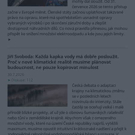
mohly dál sloužit. Od 31.
července 2026 se tento přístup
začne v Evropě měnit. Členské státy začnou uplatňovat takzvané
právo na opravu, které má spotřebitelům usnadnit opravy
vybraných výrobků i po skončení záruční doby a zlepšit
dostupnost náhradních dílů. Co nová pravidla přinesou, jak mohou
přispět ke snížení množství elektroodpadu a kde jsou jejich limity.
Jiří Svoboda: Každá kapka vody má dobře posloužit.
Proč v nové klimatické realitě musíme plánovat
budoucnost, ne pouze kopírovat minulost
30.7.2026
Diskuse: 112
Česká debata o adaptaci
krajiny na klimatickou změnu
se v posledních letech
rozvinula do intenzity. Stále
častěji se oceňují velké i malé
přírodě blízké projekty, ať už jde o obnovu šumavských rašelinišť
nebo tůní v zemědělské krajině. Abychom však z omezeného
množství vody, které na území České republiky naprší, vytěžili
maximum, musíme opustit intuitivní krátkozraké nadšení a přejít k
zodpovědné celoplošné vodohospodářské bilanci a rozvaze. V