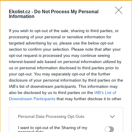
shromáždění Mezinárodního
úřadu pro mořské dno (ISA),
Ekolist.cz -
Do Not Process My Personal
kde měla své zastoupení i
Information
Česká republika. Zasedání
skončilo zklamáním, protože se vládám členských států nepodařilo
jasně deklarovat, že snahy o nezákonnou hlubinnou těžbu
If you wish to opt-out of the sale, sharing to third parties, or
nebudou tolerovány.
processing of your personal or sensitive information for
targeted advertising by us, please use the below opt-out
section to confirm your selection. Please note that after your
Luboš Pavlovič: Veřejnost může do poloviny srpna
opt-out request is processed you may continue seeing
připomínkovat plavební kanál u Přelouče
interest-based ads based on personal information utilized by
3.8.2026
us or personal information disclosed to third parties prior to
Diskuse: 16
your opt-out. You may separately opt-out of the further
Ministerstvo životního
prostředí oznámilo 14.
disclosure of your personal information by third parties on the
července 2026 zahájení
IAB’s list of downstream participants. This information may
zjišťovacího řízení pro záměr
also be disclosed by us to third parties on the
IAB’s List of
„Stupeň Přelouč II“ za asi 3,3
Downstream Participants
that may further disclose it to other
miliardy korun, který má prodloužit splavnost Labe o 23 kilometrů
third parties.
do Pardubic. Veřejnost může své vyjádření k vlivům této stavby na
životní prostředí poslat ministerstvu do 13. srpna 2026.
Personal Data Processing Opt Outs
I want to opt-out of the Sharing of my
Kilian Kaminski: Evropa slibuje právo na opravu.
personal data.