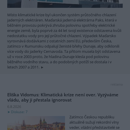
Místo klimatické krize byl ukončen systém průtočného chlazení
jaderných elektráren. Maďarská jaderná elektrárna Paks, která v
běžném provozu pokrývá zhruba polovinu spotřeby elektrické
energie země, byla poprvé za 44 let svojí existence odstavena kvůli
nedostatku vody pro její průtočné chlazení. Výpadek Maďarsko
vyrovnává dodávkami z ostatních zemí EU, především Česka,
zatímco v Rumunsku odpalují ženisté břehy Dunaje, aby odklonili
více vody do jaderky Cernavoda. Ta přitom musela být odstavena
už v roce 2003 proto, že hladina Dunaje klesla pod polovinu
běžného vodního stavu, a do podobných potíží se dostala i v
letech 2007 a 2011.
reklama
Eliška Vidomus: Klimatická krize není over. Vyzýváme
vládu, aby ji přestala ignorovat
6.8.2026
Diskuse: 7
Zatímco Českou republiku
aktuálně sužují rekordní vlny
veder, vládní představitelé se