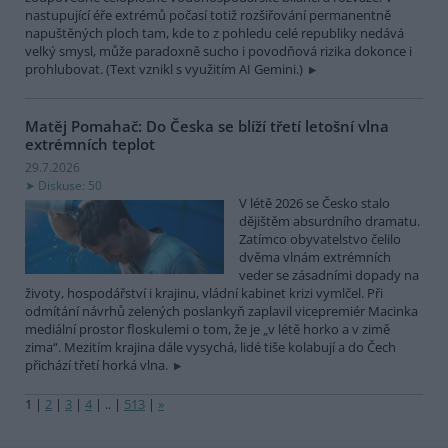
nastupující éře extrémů počasí totiž rozšiřování permanentně
napuštěných ploch tam, kde to z pohledu celé republiky nedává
velký smysl, může paradoxně sucho i povodňová rizika dokonce i
prohlubovat. (Text vznikl s využitím AI Gemini.)
Matěj Pomahač: Do Česka se blíží třetí letošní vlna
extrémních teplot
29.7.2026
Diskuse: 50
V létě 2026 se Česko stalo
dějištěm absurdního dramatu.
Zatímco obyvatelstvo čelilo
dvěma vlnám extrémních
veder se zásadními dopady na
životy, hospodářství i krajinu, vládní kabinet krizi vymlčel. Při
odmítání návrhů zelených poslankyň zaplavil vicepremiér Macinka
mediální prostor floskulemi o tom, že je „v létě horko a v zimě
zima“. Mezitím krajina dále vysychá, lidé tiše kolabují a do Čech
přichází třetí horká vlna.
1
|
2
|
3
|
4
|
..
|
513
|
»