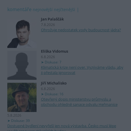
komentáře
nejnovější
nejčtenější
Jan Palaščák
7.8.2026
Ohrožuje nedostatek vody budoucnost jádra?
Eliška Vidomus
6.8.2026
Diskuse: 7
Klimatická krize není over. Vyzýváme vládu, aby
ji přestala ignorovat
Jiří Michalisko
6.8.2026
Diskuse: 16
Otevřený dopis ministerstvu průmyslu a
obchodu ohledně sanace odvalu Heřmanice
5.8.2026
Diskuse: 39
Dostupné bydlení nevyřeší jen nová výstavba. Česko musí lépe
využít renovace stávajících budov