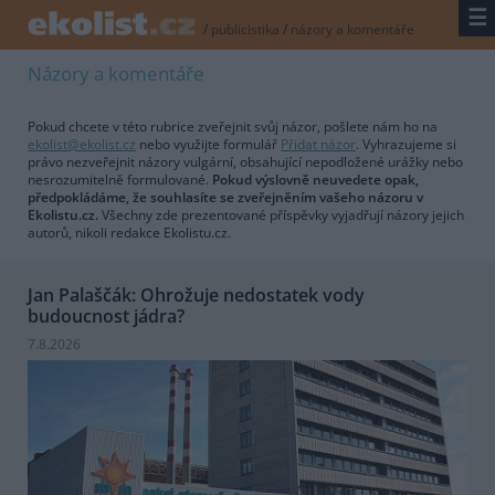
☰
/
publicistika
/
názory a komentáře
Názory a komentáře
Pokud chcete v této rubrice zveřejnit svůj názor, pošlete nám ho na
ekolist@ekolist.cz
nebo využijte formulář
Přidat názor
. Vyhrazujeme si
právo nezveřejnit názory vulgární, obsahující nepodložené urážky nebo
nesrozumitelně formulované.
Pokud výslovně neuvedete opak,
předpokládáme, že souhlasíte se zveřejněním vašeho názoru v
Ekolistu.cz.
Všechny zde prezentované příspěvky vyjadřují názory jejich
autorů, nikoli redakce Ekolistu.cz.
Jan Palaščák: Ohrožuje nedostatek vody
budoucnost jádra?
7.8.2026