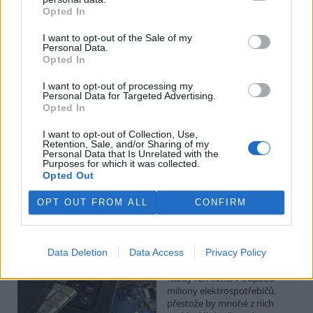
Budou ale opravy skutečně levnější?
Opted In
1.8.2026
Diskuse: 41
I want to opt-out of the Sale of my
Členské státy nyní převádějí
Personal Data.
novou evropskou směrnici o
Opted In
právu na opravu do své
legislativy. Podle společnosti
I want to opt-out of processing my
Personal Data for Targeted Advertising.
refurbed, evropským
Opted In
marketplace s repasovanou elektronikou, však mohou i po
zavedení nových pravidel zůstat náklady na opravy natolik vysoké,
že pro spotřebitele bude stále výhodnější koupit nové zařízení.
I want to opt-out of Collection, Use,
Retention, Sale, and/or Sharing of my
Směrnice má přitom usnadnit opravy elektroniky i po skončení
Personal Data that Is Unrelated with the
záruční doby, zlepšit dostupnost náhradních dílů a zabránit
Purposes for which it was collected.
výrobcům, aby zásahy do zařízení zbytečně komplikovali nebo
Opted Out
znemožňovali. Nestanovuje však konkrétní cenový limit ani
způsob výpočtu ceny náhradních dílů a oprav.
OPT OUT FROM ALL
CONFIRM
David Chytil: Právo na opravu přichází
Data Deletion
Data Access
Privacy Policy
31.7.2026
Diskuse: 32
Každý rok končí v odpadu
miliony elektrospotřebičů,
přestože by mnohé z nich