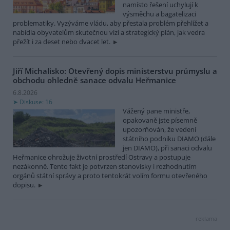
namísto řešení uchylují k
výsměchu a bagatelizaci
problematiky. Vyzýváme vládu, aby přestala problém přehlížet a
nabídla obyvatelům skutečnou vizi a strategický plán, jak vedra
přežít i za deset nebo dvacet let.
Jiří Michalisko: Otevřený dopis ministerstvu průmyslu a
obchodu ohledně sanace odvalu Heřmanice
6.8.2026
Diskuse: 16
Vážený pane ministře,
opakovaně jste písemně
upozorňován, že vedení
státního podniku DIAMO (dále
jen DIAMO), při sanaci odvalu
Heřmanice ohrožuje životní prostředí Ostravy a postupuje
nezákonně. Tento fakt je potvrzen stanovisky i rozhodnutím
orgánů státní správy a proto tentokrát volím formu otevřeného
dopisu.
reklama