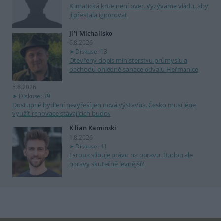
Klimatická krize není over. Vyzýváme vládu, aby
ji přestala ignorovat
Jiří Michalisko
6.8.2026
Diskuse: 13
Otevřený dopis ministerstvu průmyslu a
obchodu ohledně sanace odvalu Heřmanice
5.8.2026
Diskuse: 39
Dostupné bydlení nevyřeší jen nová výstavba. Česko musí lépe
využít renovace stávajících budov
Kilian Kaminski
1.8.2026
Diskuse: 41
Evropa slibuje právo na opravu. Budou ale
opravy skutečně levnější?