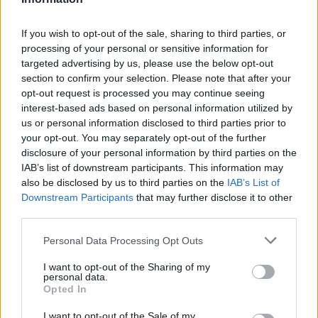
do Pardubic. Veřejnost může své vyjádření k vlivům této stavby na
životní prostředí poslat ministerstvu do 13. srpna 2026.
If you wish to opt-out of the sale, sharing to third parties, or
processing of your personal or sensitive information for
Kilian Kaminski: Evropa slibuje právo na opravu.
targeted advertising by us, please use the below opt-out
Budou ale opravy skutečně levnější?
section to confirm your selection. Please note that after your
1.8.2026
opt-out request is processed you may continue seeing
Diskuse: 41
interest-based ads based on personal information utilized by
Členské státy nyní převádějí
us or personal information disclosed to third parties prior to
novou evropskou směrnici o
your opt-out. You may separately opt-out of the further
právu na opravu do své
disclosure of your personal information by third parties on the
legislativy. Podle společnosti
refurbed, evropským
IAB’s list of downstream participants. This information may
marketplace s repasovanou elektronikou, však mohou i po
also be disclosed by us to third parties on the
IAB’s List of
zavedení nových pravidel zůstat náklady na opravy natolik vysoké,
Downstream Participants
that may further disclose it to other
že pro spotřebitele bude stále výhodnější koupit nové zařízení.
third parties.
Směrnice má přitom usnadnit opravy elektroniky i po skončení
záruční doby, zlepšit dostupnost náhradních dílů a zabránit
Personal Data Processing Opt Outs
výrobcům, aby zásahy do zařízení zbytečně komplikovali nebo
znemožňovali. Nestanovuje však konkrétní cenový limit ani
I want to opt-out of the Sharing of my
způsob výpočtu ceny náhradních dílů a oprav.
personal data.
Opted In
David Chytil: Právo na opravu přichází
I want to opt-out of the Sale of my