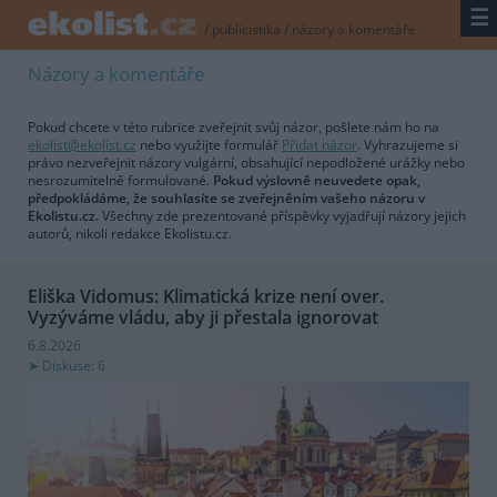
☰
/
publicistika
/
názory a komentáře
Názory a komentáře
Pokud chcete v této rubrice zveřejnit svůj názor, pošlete nám ho na
ekolist@ekolist.cz
nebo využijte formulář
Přidat názor
. Vyhrazujeme si
právo nezveřejnit názory vulgární, obsahující nepodložené urážky nebo
nesrozumitelně formulované.
Pokud výslovně neuvedete opak,
předpokládáme, že souhlasíte se zveřejněním vašeho názoru v
Ekolistu.cz.
Všechny zde prezentované příspěvky vyjadřují názory jejich
autorů, nikoli redakce Ekolistu.cz.
Eliška Vidomus: Klimatická krize není over.
Vyzýváme vládu, aby ji přestala ignorovat
6.8.2026
Diskuse: 6