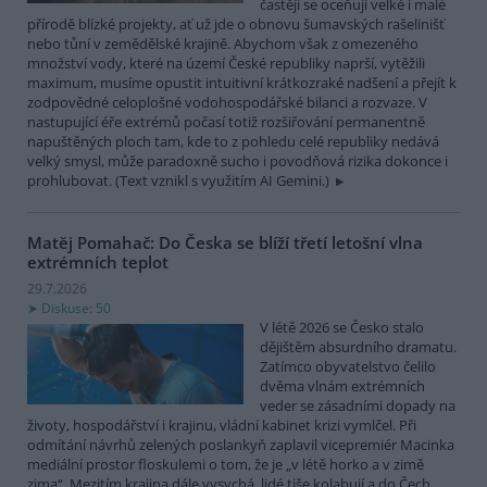
častěji se oceňují velké i malé
přírodě blízké projekty, ať už jde o obnovu šumavských rašelinišť
nebo tůní v zemědělské krajině. Abychom však z omezeného
množství vody, které na území České republiky naprší, vytěžili
maximum, musíme opustit intuitivní krátkozraké nadšení a přejít k
zodpovědné celoplošné vodohospodářské bilanci a rozvaze. V
nastupující éře extrémů počasí totiž rozšiřování permanentně
napuštěných ploch tam, kde to z pohledu celé republiky nedává
velký smysl, může paradoxně sucho i povodňová rizika dokonce i
prohlubovat. (Text vznikl s využitím AI Gemini.)
Matěj Pomahač: Do Česka se blíží třetí letošní vlna
extrémních teplot
29.7.2026
Diskuse: 50
V létě 2026 se Česko stalo
dějištěm absurdního dramatu.
Zatímco obyvatelstvo čelilo
dvěma vlnám extrémních
veder se zásadními dopady na
životy, hospodářství i krajinu, vládní kabinet krizi vymlčel. Při
odmítání návrhů zelených poslankyň zaplavil vicepremiér Macinka
mediální prostor floskulemi o tom, že je „v létě horko a v zimě
zima“. Mezitím krajina dále vysychá, lidé tiše kolabují a do Čech