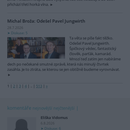
přichází třetí horká vlna.
Michal Broža: Odešel Pavel Jungwirth
28.7.2026
Diskuse: 5
Ta věta se píše fakt těžko.
Odešel Pavel Jungwirth.
Špičkový vědec, fantastický
člověk, parťák, kamarád.
Mnozí teď zatím jen nabíráme
dech po nečekané smutné zprávě, která nás minulý čtvrtek
zasáhla. Je to ztráta, se kterou se jen obtížně budeme vyrovnávat.
1
|
2
|
3
|
4
|
..
|
513
|
»
komentáře
nejnovější
nejčtenější
Eliška Vidomus
6.8.2026
Diskuse: 6