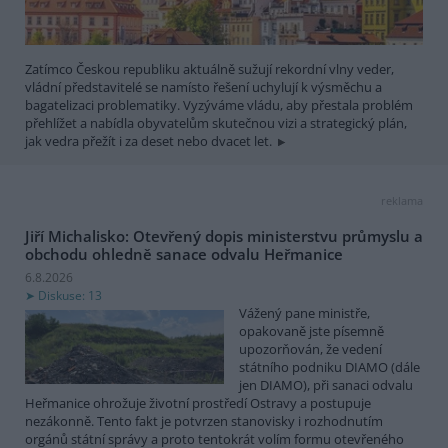
Zatímco Českou republiku aktuálně sužují rekordní vlny veder,
vládní představitelé se namísto řešení uchylují k výsměchu a
bagatelizaci problematiky. Vyzýváme vládu, aby přestala problém
přehlížet a nabídla obyvatelům skutečnou vizi a strategický plán,
jak vedra přežít i za deset nebo dvacet let.
reklama
Jiří Michalisko: Otevřený dopis ministerstvu průmyslu a
obchodu ohledně sanace odvalu Heřmanice
6.8.2026
Diskuse: 13
Vážený pane ministře,
opakovaně jste písemně
upozorňován, že vedení
státního podniku DIAMO (dále
jen DIAMO), při sanaci odvalu
Heřmanice ohrožuje životní prostředí Ostravy a postupuje
nezákonně. Tento fakt je potvrzen stanovisky i rozhodnutím
orgánů státní správy a proto tentokrát volím formu otevřeného