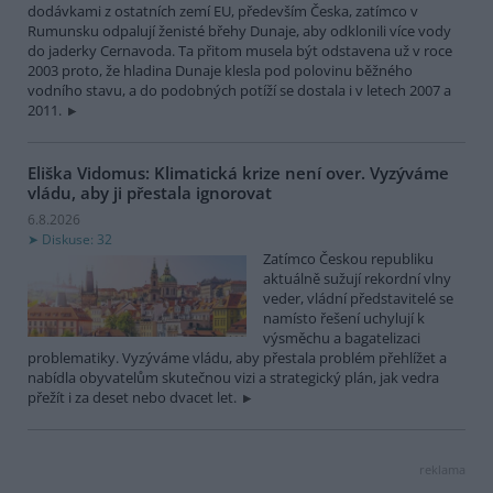
dodávkami z ostatních zemí EU, především Česka, zatímco v
Rumunsku odpalují ženisté břehy Dunaje, aby odklonili více vody
do jaderky Cernavoda. Ta přitom musela být odstavena už v roce
2003 proto, že hladina Dunaje klesla pod polovinu běžného
vodního stavu, a do podobných potíží se dostala i v letech 2007 a
2011.
Eliška Vidomus: Klimatická krize není over. Vyzýváme
vládu, aby ji přestala ignorovat
6.8.2026
Diskuse: 32
Zatímco Českou republiku
aktuálně sužují rekordní vlny
veder, vládní představitelé se
namísto řešení uchylují k
výsměchu a bagatelizaci
problematiky. Vyzýváme vládu, aby přestala problém přehlížet a
nabídla obyvatelům skutečnou vizi a strategický plán, jak vedra
přežít i za deset nebo dvacet let.
reklama