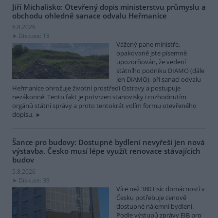
Jiří Michalisko: Otevřený dopis ministerstvu průmyslu a
obchodu ohledně sanace odvalu Heřmanice
6.8.2026
Diskuse: 18
Vážený pane ministře,
opakovaně jste písemně
upozorňován, že vedení
státního podniku DIAMO (dále
jen DIAMO), při sanaci odvalu
Heřmanice ohrožuje životní prostředí Ostravy a postupuje
nezákonně. Tento fakt je potvrzen stanovisky i rozhodnutím
orgánů státní správy a proto tentokrát volím formu otevřeného
dopisu.
Šance pro budovy: Dostupné bydlení nevyřeší jen nová
výstavba. Česko musí lépe využít renovace stávajících
budov
5.8.2026
Diskuse: 39
Více než 380 tisíc domácností v
Česku potřebuje cenově
dostupné nájemní bydlení.
Podle výstupů zprávy EIB pro