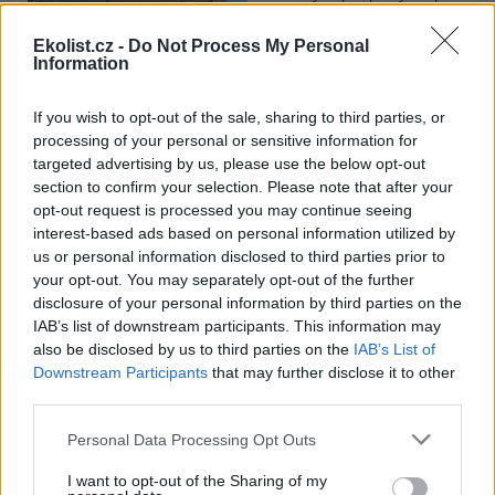
Ministerstvo pro místní rozvoj
se to týká přibližně 1,1 milionu lidí, tedy zhruba 40 % osob žijících v
Ekolist.cz -
Do Not Process My Personal
nájmu. K řešení krize dostupnosti bydlení je kromě nové výstavby
Information
nutné systematicky využívat také renovace stávajících budov. Ty
mohou nabídnout kvalitní bydlení, například díky využití objektů v
centrech obcí, a zároveň snižovat jeho dlouhodobé provozní
If you wish to opt-out of the sale, sharing to third parties, or
náklady. Desetina českých domácností totiž vydává na bydlení více
processing of your personal or sensitive information for
než 40 % svých příjmů.
targeted advertising by us, please use the below opt-out
section to confirm your selection. Please note that after your
opt-out request is processed you may continue seeing
Greenpeace: Podpora moratoria na hlubokomořskou
těžbu vzrostla na 46 států. ČR mezi nimi zatím chybí
interest-based ads based on personal information utilized by
us or personal information disclosed to third parties prior to
4.8.2026
your opt-out. You may separately opt-out of the further
Diskuse: 3
Přes víkend skončilo 31. Valné
disclosure of your personal information by third parties on the
shromáždění Mezinárodního
IAB’s list of downstream participants. This information may
úřadu pro mořské dno (ISA),
also be disclosed by us to third parties on the
IAB’s List of
kde měla své zastoupení i
Downstream Participants
that may further disclose it to other
Česká republika. Zasedání
third parties.
skončilo zklamáním, protože se vládám členských států nepodařilo
jasně deklarovat, že snahy o nezákonnou hlubinnou těžbu
nebudou tolerovány.
Personal Data Processing Opt Outs
I want to opt-out of the Sharing of my