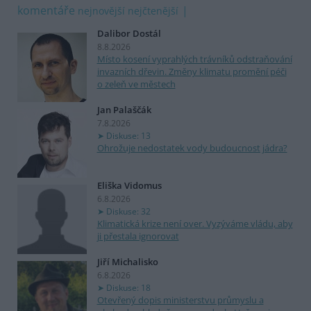
komentáře
nejnovější
nejčtenější
Dalibor Dostál
8.8.2026
Místo kosení vyprahlých trávníků odstraňování
invazních dřevin. Změny klimatu promění péči
o zeleň ve městech
Jan Palaščák
7.8.2026
Diskuse: 13
Ohrožuje nedostatek vody budoucnost jádra?
Eliška Vidomus
6.8.2026
Diskuse: 32
Klimatická krize není over. Vyzýváme vládu, aby
ji přestala ignorovat
Jiří Michalisko
6.8.2026
Diskuse: 18
Otevřený dopis ministerstvu průmyslu a