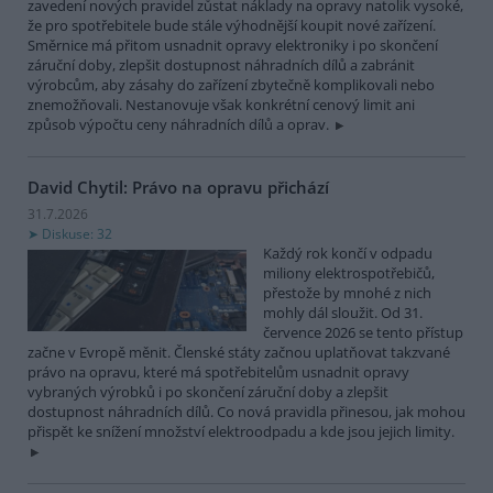
zavedení nových pravidel zůstat náklady na opravy natolik vysoké,
že pro spotřebitele bude stále výhodnější koupit nové zařízení.
Směrnice má přitom usnadnit opravy elektroniky i po skončení
záruční doby, zlepšit dostupnost náhradních dílů a zabránit
výrobcům, aby zásahy do zařízení zbytečně komplikovali nebo
znemožňovali. Nestanovuje však konkrétní cenový limit ani
způsob výpočtu ceny náhradních dílů a oprav.
David Chytil: Právo na opravu přichází
31.7.2026
Diskuse: 32
Každý rok končí v odpadu
miliony elektrospotřebičů,
přestože by mnohé z nich
mohly dál sloužit. Od 31.
července 2026 se tento přístup
začne v Evropě měnit. Členské státy začnou uplatňovat takzvané
právo na opravu, které má spotřebitelům usnadnit opravy
vybraných výrobků i po skončení záruční doby a zlepšit
dostupnost náhradních dílů. Co nová pravidla přinesou, jak mohou
přispět ke snížení množství elektroodpadu a kde jsou jejich limity.