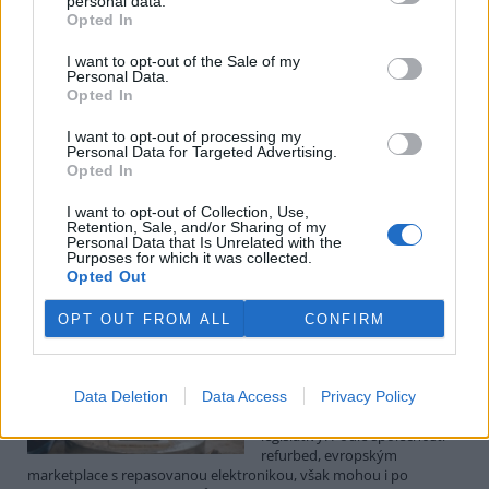
personal data.
Luboš Pavlovič: Veřejnost může do poloviny srpna
Opted In
připomínkovat plavební kanál u Přelouče
3.8.2026
I want to opt-out of the Sale of my
Diskuse: 16
Personal Data.
Ministerstvo životního
Opted In
prostředí oznámilo 14.
července 2026 zahájení
I want to opt-out of processing my
zjišťovacího řízení pro záměr
Personal Data for Targeted Advertising.
„Stupeň Přelouč II“ za asi 3,3
Opted In
miliardy korun, který má prodloužit splavnost Labe o 23 kilometrů
do Pardubic. Veřejnost může své vyjádření k vlivům této stavby na
I want to opt-out of Collection, Use,
Retention, Sale, and/or Sharing of my
životní prostředí poslat ministerstvu do 13. srpna 2026.
Personal Data that Is Unrelated with the
Purposes for which it was collected.
Opted Out
Kilian Kaminski: Evropa slibuje právo na opravu.
Budou ale opravy skutečně levnější?
OPT OUT FROM ALL
CONFIRM
1.8.2026
Diskuse: 41
Členské státy nyní převádějí
novou evropskou směrnici o
Data Deletion
Data Access
Privacy Policy
právu na opravu do své
legislativy. Podle společnosti
refurbed, evropským
marketplace s repasovanou elektronikou, však mohou i po