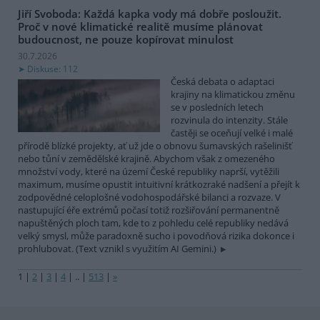
Jiří Svoboda: Každá kapka vody má dobře posloužit.
Proč v nové klimatické realitě musíme plánovat
budoucnost, ne pouze kopírovat minulost
30.7.2026
Diskuse: 112
Česká debata o adaptaci
krajiny na klimatickou změnu
se v posledních letech
rozvinula do intenzity. Stále
častěji se oceňují velké i malé
přírodě blízké projekty, ať už jde o obnovu šumavských rašelinišť
nebo tůní v zemědělské krajině. Abychom však z omezeného
množství vody, které na území České republiky naprší, vytěžili
maximum, musíme opustit intuitivní krátkozraké nadšení a přejít k
zodpovědné celoplošné vodohospodářské bilanci a rozvaze. V
nastupující éře extrémů počasí totiž rozšiřování permanentně
napuštěných ploch tam, kde to z pohledu celé republiky nedává
velký smysl, může paradoxně sucho i povodňová rizika dokonce i
prohlubovat. (Text vznikl s využitím AI Gemini.)
1
|
2
|
3
|
4
|
..
|
513
|
»