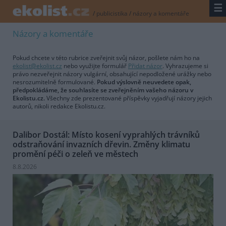
☰
/
publicistika
/
názory a komentáře
Názory a komentáře
Pokud chcete v této rubrice zveřejnit svůj názor, pošlete nám ho na
ekolist@ekolist.cz
nebo využijte formulář
Přidat názor
. Vyhrazujeme si
právo nezveřejnit názory vulgární, obsahující nepodložené urážky nebo
nesrozumitelně formulované.
Pokud výslovně neuvedete opak,
předpokládáme, že souhlasíte se zveřejněním vašeho názoru v
Ekolistu.cz.
Všechny zde prezentované příspěvky vyjadřují názory jejich
autorů, nikoli redakce Ekolistu.cz.
Dalibor Dostál: Místo kosení vyprahlých trávníků
odstraňování invazních dřevin. Změny klimatu
promění péči o zeleň ve městech
8.8.2026