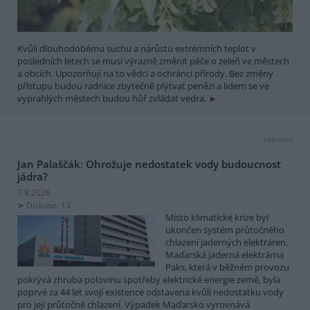
Kvůli dlouhodobému suchu a nárůstu extrémních teplot v
posledních letech se musí výrazně změnit péče o zeleň ve městech
a obcích. Upozorňují na to vědci a ochránci přírody. Bez změny
přístupu budou radnice zbytečně plýtvat penězi a lidem se ve
vyprahlých městech budou hůř zvládat vedra.
reklama
Jan Palaščák: Ohrožuje nedostatek vody budoucnost
jádra?
7.8.2026
Diskuse: 13
Místo klimatické krize byl
ukončen systém průtočného
chlazení jaderných elektráren.
Maďarská jaderná elektrárna
Paks, která v běžném provozu
pokrývá zhruba polovinu spotřeby elektrické energie země, byla
poprvé za 44 let svojí existence odstavena kvůli nedostatku vody
pro její průtočné chlazení. Výpadek Maďarsko vyrovnává