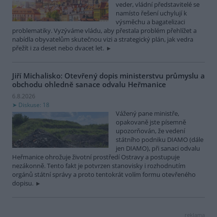
veder, vládní představitelé se
namísto řešení uchylují k
výsměchu a bagatelizaci
problematiky. Vyzýváme vládu, aby přestala problém přehlížet a
nabídla obyvatelům skutečnou vizi a strategický plán, jak vedra
přežít i za deset nebo dvacet let.
Jiří Michalisko: Otevřený dopis ministerstvu průmyslu a
obchodu ohledně sanace odvalu Heřmanice
6.8.2026
Diskuse: 18
Vážený pane ministře,
opakovaně jste písemně
upozorňován, že vedení
státního podniku DIAMO (dále
jen DIAMO), při sanaci odvalu
Heřmanice ohrožuje životní prostředí Ostravy a postupuje
nezákonně. Tento fakt je potvrzen stanovisky i rozhodnutím
orgánů státní správy a proto tentokrát volím formu otevřeného
dopisu.
reklama