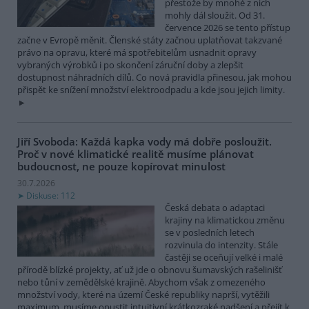
přestože by mnohé z nich
mohly dál sloužit. Od 31.
července 2026 se tento přístup
začne v Evropě měnit. Členské státy začnou uplatňovat takzvané
právo na opravu, které má spotřebitelům usnadnit opravy
vybraných výrobků i po skončení záruční doby a zlepšit
dostupnost náhradních dílů. Co nová pravidla přinesou, jak mohou
přispět ke snížení množství elektroodpadu a kde jsou jejich limity.
Jiří Svoboda: Každá kapka vody má dobře posloužit.
Proč v nové klimatické realitě musíme plánovat
budoucnost, ne pouze kopírovat minulost
30.7.2026
Diskuse: 112
Česká debata o adaptaci
krajiny na klimatickou změnu
se v posledních letech
rozvinula do intenzity. Stále
častěji se oceňují velké i malé
přírodě blízké projekty, ať už jde o obnovu šumavských rašelinišť
nebo tůní v zemědělské krajině. Abychom však z omezeného
množství vody, které na území České republiky naprší, vytěžili
maximum, musíme opustit intuitivní krátkozraké nadšení a přejít k