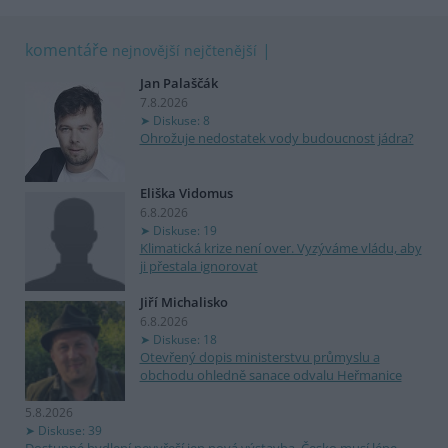
komentáře
nejnovější
nejčtenější
Jan Palaščák
7.8.2026
Diskuse: 8
Ohrožuje nedostatek vody budoucnost jádra?
Eliška Vidomus
6.8.2026
Diskuse: 19
Klimatická krize není over. Vyzýváme vládu, aby
ji přestala ignorovat
Jiří Michalisko
6.8.2026
Diskuse: 18
Otevřený dopis ministerstvu průmyslu a
obchodu ohledně sanace odvalu Heřmanice
5.8.2026
Diskuse: 39
Dostupné bydlení nevyřeší jen nová výstavba. Česko musí lépe