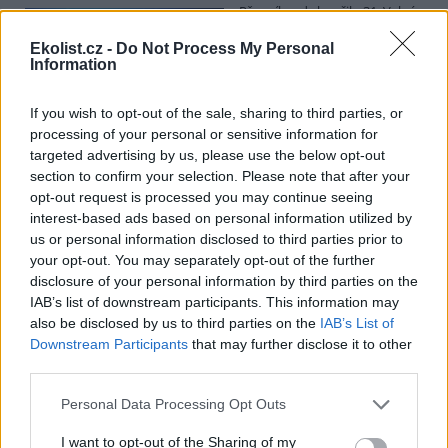
Přes víkend skončilo 31. Valné
shromáždění Mezinárodního
úřadu pro mořské dno (ISA),
Ekolist.cz -
Do Not Process My Personal
Information
kde měla své zastoupení i
Česká republika. Zasedání
skončilo zklamáním, protože se vládám členských států nepodařilo
If you wish to opt-out of the sale, sharing to third parties, or
jasně deklarovat, že snahy o nezákonnou hlubinnou těžbu
processing of your personal or sensitive information for
nebudou tolerovány.
targeted advertising by us, please use the below opt-out
section to confirm your selection. Please note that after your
Luboš Pavlovič: Veřejnost může do poloviny srpna
opt-out request is processed you may continue seeing
připomínkovat plavební kanál u Přelouče
interest-based ads based on personal information utilized by
3.8.2026
us or personal information disclosed to third parties prior to
Diskuse: 16
your opt-out. You may separately opt-out of the further
Ministerstvo životního
disclosure of your personal information by third parties on the
prostředí oznámilo 14.
IAB’s list of downstream participants. This information may
července 2026 zahájení
also be disclosed by us to third parties on the
IAB’s List of
zjišťovacího řízení pro záměr
„Stupeň Přelouč II“ za asi 3,3
Downstream Participants
that may further disclose it to other
miliardy korun, který má prodloužit splavnost Labe o 23 kilometrů
third parties.
do Pardubic. Veřejnost může své vyjádření k vlivům této stavby na
životní prostředí poslat ministerstvu do 13. srpna 2026.
Personal Data Processing Opt Outs
I want to opt-out of the Sharing of my