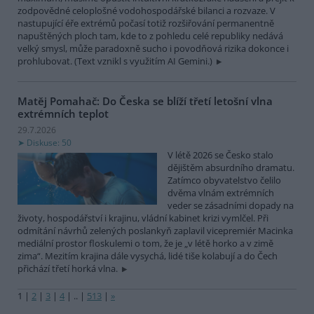
zodpovědné celoplošné vodohospodářské bilanci a rozvaze. V
nastupující éře extrémů počasí totiž rozšiřování permanentně
napuštěných ploch tam, kde to z pohledu celé republiky nedává
velký smysl, může paradoxně sucho i povodňová rizika dokonce i
prohlubovat. (Text vznikl s využitím AI Gemini.)
Matěj Pomahač: Do Česka se blíží třetí letošní vlna
extrémních teplot
29.7.2026
Diskuse: 50
V létě 2026 se Česko stalo
dějištěm absurdního dramatu.
Zatímco obyvatelstvo čelilo
dvěma vlnám extrémních
veder se zásadními dopady na
životy, hospodářství i krajinu, vládní kabinet krizi vymlčel. Při
odmítání návrhů zelených poslankyň zaplavil vicepremiér Macinka
mediální prostor floskulemi o tom, že je „v létě horko a v zimě
zima“. Mezitím krajina dále vysychá, lidé tiše kolabují a do Čech
přichází třetí horká vlna.
1
|
2
|
3
|
4
|
..
|
513
|
»