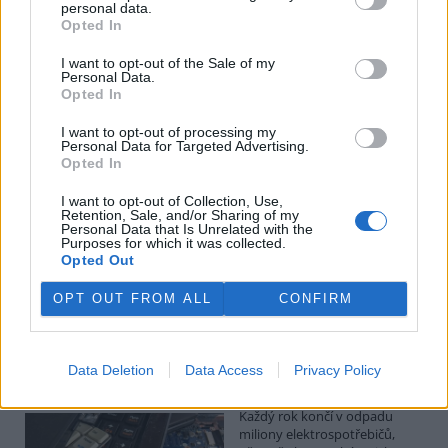
Kilian Kaminski: Evropa slibuje právo na opravu.
personal data.
Budou ale opravy skutečně levnější?
Opted In
1.8.2026
I want to opt-out of the Sale of my
Diskuse: 41
Personal Data.
Členské státy nyní převádějí
Opted In
novou evropskou směrnici o
právu na opravu do své
I want to opt-out of processing my
legislativy. Podle společnosti
Personal Data for Targeted Advertising.
refurbed, evropským
Opted In
marketplace s repasovanou elektronikou, však mohou i po
zavedení nových pravidel zůstat náklady na opravy natolik vysoké,
I want to opt-out of Collection, Use,
že pro spotřebitele bude stále výhodnější koupit nové zařízení.
Retention, Sale, and/or Sharing of my
Směrnice má přitom usnadnit opravy elektroniky i po skončení
Personal Data that Is Unrelated with the
Purposes for which it was collected.
záruční doby, zlepšit dostupnost náhradních dílů a zabránit
Opted Out
výrobcům, aby zásahy do zařízení zbytečně komplikovali nebo
znemožňovali. Nestanovuje však konkrétní cenový limit ani
způsob výpočtu ceny náhradních dílů a oprav.
OPT OUT FROM ALL
CONFIRM
David Chytil: Právo na opravu přichází
Data Deletion
Data Access
Privacy Policy
31.7.2026
Diskuse: 32
Každý rok končí v odpadu
miliony elektrospotřebičů,