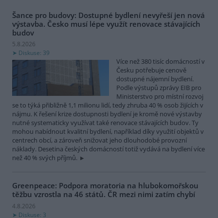
Šance pro budovy: Dostupné bydlení nevyřeší jen nová
výstavba. Česko musí lépe využít renovace stávajících
budov
5.8.2026
Diskuse: 39
Více než 380 tisíc domácností v
Česku potřebuje cenově
dostupné nájemní bydlení.
Podle výstupů zprávy EIB pro
Ministerstvo pro místní rozvoj
se to týká přibližně 1,1 milionu lidí, tedy zhruba 40 % osob žijících v
nájmu. K řešení krize dostupnosti bydlení je kromě nové výstavby
nutné systematicky využívat také renovace stávajících budov. Ty
mohou nabídnout kvalitní bydlení, například díky využití objektů v
centrech obcí, a zároveň snižovat jeho dlouhodobé provozní
náklady. Desetina českých domácností totiž vydává na bydlení více
než 40 % svých příjmů.
Greenpeace: Podpora moratoria na hlubokomořskou
těžbu vzrostla na 46 států. ČR mezi nimi zatím chybí
4.8.2026
Diskuse: 3