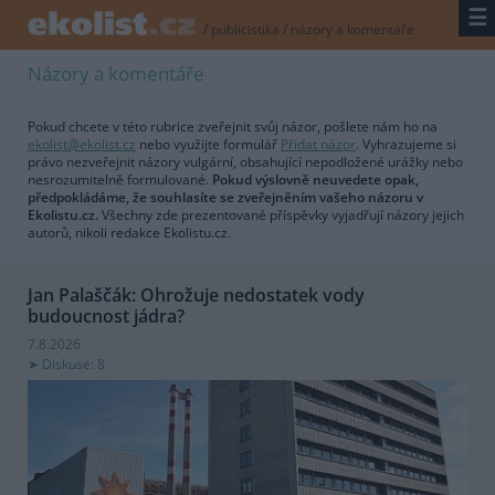
☰
/
publicistika
/
názory a komentáře
Názory a komentáře
Pokud chcete v této rubrice zveřejnit svůj názor, pošlete nám ho na
ekolist@ekolist.cz
nebo využijte formulář
Přidat názor
. Vyhrazujeme si
právo nezveřejnit názory vulgární, obsahující nepodložené urážky nebo
nesrozumitelně formulované.
Pokud výslovně neuvedete opak,
předpokládáme, že souhlasíte se zveřejněním vašeho názoru v
Ekolistu.cz.
Všechny zde prezentované příspěvky vyjadřují názory jejich
autorů, nikoli redakce Ekolistu.cz.
Jan Palaščák: Ohrožuje nedostatek vody
budoucnost jádra?
7.8.2026
Diskuse: 8