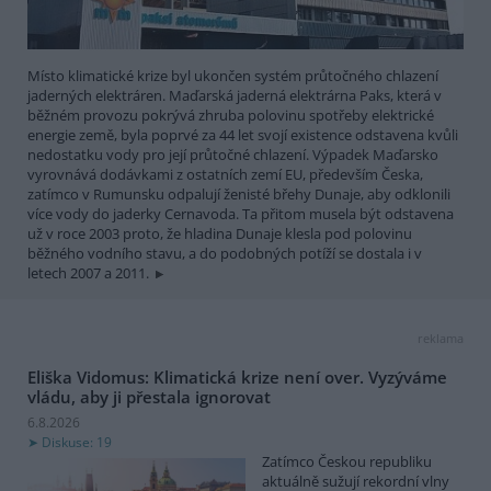
Místo klimatické krize byl ukončen systém průtočného chlazení
jaderných elektráren. Maďarská jaderná elektrárna Paks, která v
běžném provozu pokrývá zhruba polovinu spotřeby elektrické
energie země, byla poprvé za 44 let svojí existence odstavena kvůli
nedostatku vody pro její průtočné chlazení. Výpadek Maďarsko
vyrovnává dodávkami z ostatních zemí EU, především Česka,
zatímco v Rumunsku odpalují ženisté břehy Dunaje, aby odklonili
více vody do jaderky Cernavoda. Ta přitom musela být odstavena
už v roce 2003 proto, že hladina Dunaje klesla pod polovinu
běžného vodního stavu, a do podobných potíží se dostala i v
letech 2007 a 2011.
reklama
Eliška Vidomus: Klimatická krize není over. Vyzýváme
vládu, aby ji přestala ignorovat
6.8.2026
Diskuse: 19
Zatímco Českou republiku
aktuálně sužují rekordní vlny