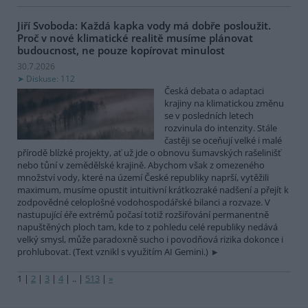
Jiří Svoboda: Každá kapka vody má dobře posloužit.
Proč v nové klimatické realitě musíme plánovat
budoucnost, ne pouze kopírovat minulost
30.7.2026
Diskuse: 112
Česká debata o adaptaci
krajiny na klimatickou změnu
se v posledních letech
rozvinula do intenzity. Stále
častěji se oceňují velké i malé
přírodě blízké projekty, ať už jde o obnovu šumavských rašelinišť
nebo tůní v zemědělské krajině. Abychom však z omezeného
množství vody, které na území České republiky naprší, vytěžili
maximum, musíme opustit intuitivní krátkozraké nadšení a přejít k
zodpovědné celoplošné vodohospodářské bilanci a rozvaze. V
nastupující éře extrémů počasí totiž rozšiřování permanentně
napuštěných ploch tam, kde to z pohledu celé republiky nedává
velký smysl, může paradoxně sucho i povodňová rizika dokonce i
prohlubovat. (Text vznikl s využitím AI Gemini.)
1
|
2
|
3
|
4
|
..
|
513
|
»