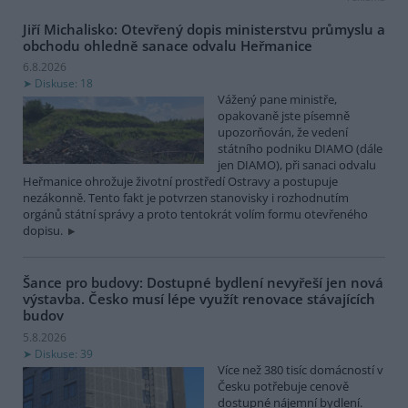
Jiří Michalisko: Otevřený dopis ministerstvu průmyslu a
obchodu ohledně sanace odvalu Heřmanice
6.8.2026
Diskuse: 18
Vážený pane ministře,
opakovaně jste písemně
upozorňován, že vedení
státního podniku DIAMO (dále
jen DIAMO), při sanaci odvalu
Heřmanice ohrožuje životní prostředí Ostravy a postupuje
nezákonně. Tento fakt je potvrzen stanovisky i rozhodnutím
orgánů státní správy a proto tentokrát volím formu otevřeného
dopisu.
Šance pro budovy: Dostupné bydlení nevyřeší jen nová
výstavba. Česko musí lépe využít renovace stávajících
budov
5.8.2026
Diskuse: 39
Více než 380 tisíc domácností v
Česku potřebuje cenově
dostupné nájemní bydlení.