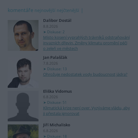
komentáře
nejnovější
nejčtenější
Dalibor Dostál
8.8.2026
Diskuse: 2
Místo kosení vyprahlých trávníků odstraňování
invazních dřevin. Změny klimatu promění péči
o zeleň ve městech
Jan Palaščák
7.8.2026
Diskuse: 13
Ohrožuje nedostatek vody budoucnost jádra?
Eliška Vidomus
6.8.2026
Diskuse: 51
Klimatická krize není over. Vyzýváme vládu, aby
ji přestala ignorovat
Jiří Michalisko
6.8.2026
Diskuse: 18