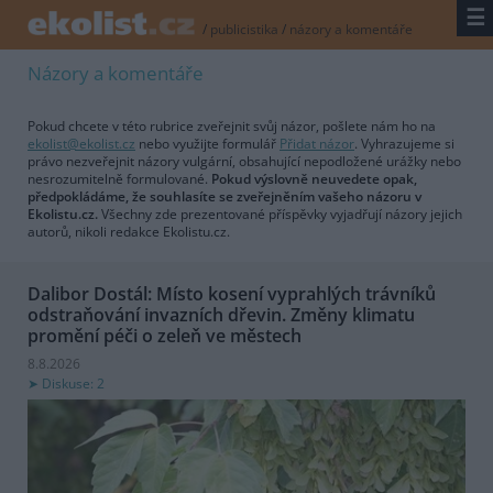
☰
/
publicistika
/
názory a komentáře
Názory a komentáře
Pokud chcete v této rubrice zveřejnit svůj názor, pošlete nám ho na
ekolist@ekolist.cz
nebo využijte formulář
Přidat názor
. Vyhrazujeme si
právo nezveřejnit názory vulgární, obsahující nepodložené urážky nebo
nesrozumitelně formulované.
Pokud výslovně neuvedete opak,
předpokládáme, že souhlasíte se zveřejněním vašeho názoru v
Ekolistu.cz.
Všechny zde prezentované příspěvky vyjadřují názory jejich
autorů, nikoli redakce Ekolistu.cz.
Dalibor Dostál: Místo kosení vyprahlých trávníků
odstraňování invazních dřevin. Změny klimatu
promění péči o zeleň ve městech
8.8.2026
Diskuse: 2