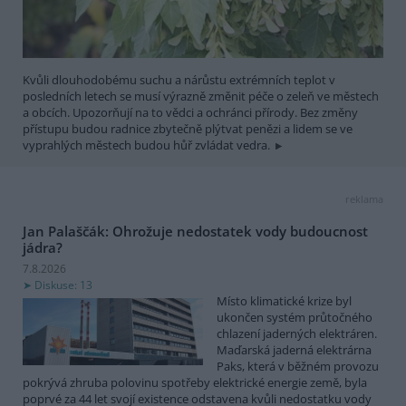
Kvůli dlouhodobému suchu a nárůstu extrémních teplot v
posledních letech se musí výrazně změnit péče o zeleň ve městech
a obcích. Upozorňují na to vědci a ochránci přírody. Bez změny
přístupu budou radnice zbytečně plýtvat penězi a lidem se ve
vyprahlých městech budou hůř zvládat vedra.
reklama
Jan Palaščák: Ohrožuje nedostatek vody budoucnost
jádra?
7.8.2026
Diskuse: 13
Místo klimatické krize byl
ukončen systém průtočného
chlazení jaderných elektráren.
Maďarská jaderná elektrárna
Paks, která v běžném provozu
pokrývá zhruba polovinu spotřeby elektrické energie země, byla
poprvé za 44 let svojí existence odstavena kvůli nedostatku vody