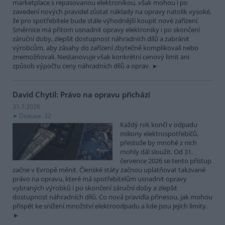
marketplace s repasovanou elektronikou, však mohou i po
zavedení nových pravidel zůstat náklady na opravy natolik vysoké,
že pro spotřebitele bude stále výhodnější koupit nové zařízení.
Směrnice má přitom usnadnit opravy elektroniky i po skončení
záruční doby, zlepšit dostupnost náhradních dílů a zabránit
výrobcům, aby zásahy do zařízení zbytečně komplikovali nebo
znemožňovali. Nestanovuje však konkrétní cenový limit ani
způsob výpočtu ceny náhradních dílů a oprav.
David Chytil: Právo na opravu přichází
31.7.2026
Diskuse: 32
Každý rok končí v odpadu
miliony elektrospotřebičů,
přestože by mnohé z nich
mohly dál sloužit. Od 31.
července 2026 se tento přístup
začne v Evropě měnit. Členské státy začnou uplatňovat takzvané
právo na opravu, které má spotřebitelům usnadnit opravy
vybraných výrobků i po skončení záruční doby a zlepšit
dostupnost náhradních dílů. Co nová pravidla přinesou, jak mohou
přispět ke snížení množství elektroodpadu a kde jsou jejich limity.