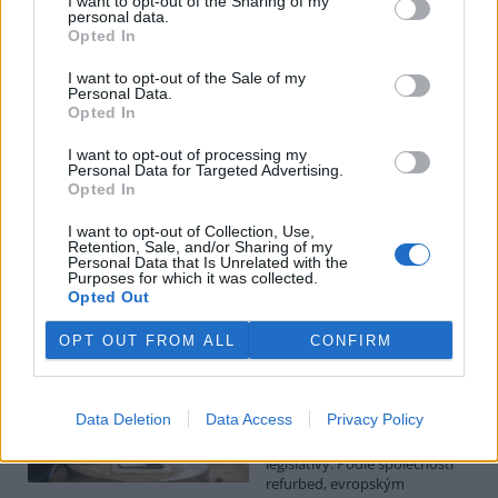
I want to opt-out of the Sharing of my
personal data.
Luboš Pavlovič: Veřejnost může do poloviny srpna
Opted In
připomínkovat plavební kanál u Přelouče
3.8.2026
I want to opt-out of the Sale of my
Personal Data.
Diskuse: 16
Opted In
Ministerstvo životního
prostředí oznámilo 14.
července 2026 zahájení
I want to opt-out of processing my
Personal Data for Targeted Advertising.
zjišťovacího řízení pro záměr
Opted In
„Stupeň Přelouč II“ za asi 3,3
miliardy korun, který má prodloužit splavnost Labe o 23 kilometrů
I want to opt-out of Collection, Use,
do Pardubic. Veřejnost může své vyjádření k vlivům této stavby na
Retention, Sale, and/or Sharing of my
životní prostředí poslat ministerstvu do 13. srpna 2026.
Personal Data that Is Unrelated with the
Purposes for which it was collected.
Opted Out
Kilian Kaminski: Evropa slibuje právo na opravu.
Budou ale opravy skutečně levnější?
OPT OUT FROM ALL
CONFIRM
1.8.2026
Diskuse: 42
Členské státy nyní převádějí
Data Deletion
Data Access
Privacy Policy
novou evropskou směrnici o
právu na opravu do své
legislativy. Podle společnosti
refurbed, evropským