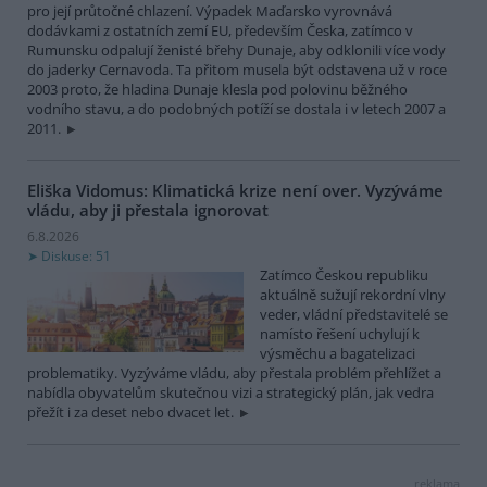
pro její průtočné chlazení. Výpadek Maďarsko vyrovnává
dodávkami z ostatních zemí EU, především Česka, zatímco v
Rumunsku odpalují ženisté břehy Dunaje, aby odklonili více vody
do jaderky Cernavoda. Ta přitom musela být odstavena už v roce
2003 proto, že hladina Dunaje klesla pod polovinu běžného
vodního stavu, a do podobných potíží se dostala i v letech 2007 a
2011.
Eliška Vidomus: Klimatická krize není over. Vyzýváme
vládu, aby ji přestala ignorovat
6.8.2026
Diskuse: 51
Zatímco Českou republiku
aktuálně sužují rekordní vlny
veder, vládní představitelé se
namísto řešení uchylují k
výsměchu a bagatelizaci
problematiky. Vyzýváme vládu, aby přestala problém přehlížet a
nabídla obyvatelům skutečnou vizi a strategický plán, jak vedra
přežít i za deset nebo dvacet let.
reklama