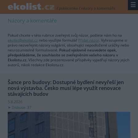
☰
/
publicistika
/
názory a komentáře
Názory a komentáře
Pokud chcete v této rubrice zveřejnit svůj názor, pošlete nám ho na
ekolist@ekolist.cz
nebo využijte formulář
Přidat názor
. Vyhrazujeme si
právo nezveřejnit názory vulgární, obsahující nepodložené urážky nebo
nesrozumitelně formulované.
Pokud výslovně neuvedete opak,
předpokládáme, že souhlasíte se zveřejněním vašeho názoru v
Ekolistu.cz.
Všechny zde prezentované příspěvky vyjadřují názory jejich
autorů, nikoli redakce Ekolistu.cz.
Šance pro budovy: Dostupné bydlení nevyřeší jen
nová výstavba. Česko musí lépe využít renovace
stávajících budov
5.8.2026
Diskuse: 37