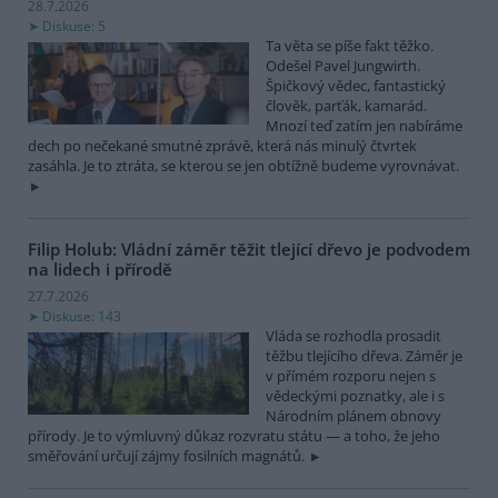
28.7.2026
Diskuse: 5
Ta věta se píše fakt těžko.
Odešel Pavel Jungwirth.
Špičkový vědec, fantastický
člověk, parťák, kamarád.
Mnozí teď zatím jen nabíráme
dech po nečekané smutné zprávě, která nás minulý čtvrtek
zasáhla. Je to ztráta, se kterou se jen obtížně budeme vyrovnávat.
Filip Holub: Vládní záměr těžit tlející dřevo je podvodem
na lidech i přírodě
27.7.2026
Diskuse: 143
Vláda se rozhodla prosadit
těžbu tlejícího dřeva. Záměr je
v přímém rozporu nejen s
vědeckými poznatky, ale i s
Národním plánem obnovy
přírody. Je to výmluvný důkaz rozvratu státu — a toho, že jeho
směřování určují zájmy fosilních magnátů.