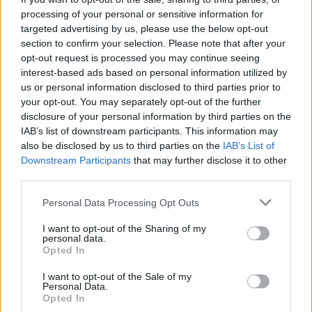
mohly dál sloužit. Od 31.
processing of your personal or sensitive information for
července 2026 se tento přístup
targeted advertising by us, please use the below opt-out
začne v Evropě měnit. Členské státy začnou uplatňovat takzvané
section to confirm your selection. Please note that after your
právo na opravu, které má spotřebitelům usnadnit opravy
vybraných výrobků i po skončení záruční doby a zlepšit
opt-out request is processed you may continue seeing
dostupnost náhradních dílů. Co nová pravidla přinesou, jak mohou
interest-based ads based on personal information utilized by
přispět ke snížení množství elektroodpadu a kde jsou jejich limity.
us or personal information disclosed to third parties prior to
your opt-out. You may separately opt-out of the further
disclosure of your personal information by third parties on the
IAB’s list of downstream participants. This information may
Jiří Svoboda: Každá kapka vody má dobře posloužit.
also be disclosed by us to third parties on the
IAB’s List of
Proč v nové klimatické realitě musíme plánovat
budoucnost, ne pouze kopírovat minulost
Downstream Participants
that may further disclose it to other
third parties.
30.7.2026
Diskuse: 112
Česká debata o adaptaci
Personal Data Processing Opt Outs
krajiny na klimatickou změnu
se v posledních letech
I want to opt-out of the Sharing of my
personal data.
rozvinula do intenzity. Stále
Opted In
častěji se oceňují velké i malé
přírodě blízké projekty, ať už jde o obnovu šumavských rašelinišť
I want to opt-out of the Sale of my
nebo tůní v zemědělské krajině. Abychom však z omezeného
Personal Data.
množství vody, které na území České republiky naprší, vytěžili
Opted In
maximum, musíme opustit intuitivní krátkozraké nadšení a přejít k