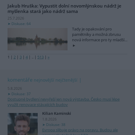
Jakub Hruška: Vypustit dolní novomlýnskou nádrž je
myšlenka stará jako nádrž sama
25.7.2026
Diskuse: 64
Tady je opakování pro
pamětníky a možná zbrusu
nová informace pro ty mladší…
1
|
2
|
3
|
4
|
..
|
513
|
»
komentáře
nejnovější
nejčtenější
5.8.2026
Diskuse: 37
Dostupné bydlení nevyřeší jen nová výstavba. Česko musí lépe
využít renovace stávajících budov
Kilian Kaminski
1.8.2026
Diskuse: 38
Evropa slibuje právo na opravu. Budou ale