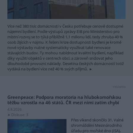
Více než 380 tisíc domácností v Česku potřebuje cenově dostupné
nájemní bydlení. Podle výstupů zprávy EIB pro Ministerstvo pro
místní rozvoj se to týká přibližně 1,1 milionu lidí, tedy zhruba 40 %
osob žijících v nájmu. K řešení krize dostupnosti bydlení je kromě
nové výstavby nutné systematicky využívat také renovace
stávajících budov. Ty mohou nabídnout kvalitní bydlení, například
díky využití objektů v centrech obcí, a zároveň snižovat jeho
dlouhodobé provozní náklady. Desetina českých domácností totiž
vydává na bydlení více než 40 % svých příjmů.
reklama
Greenpeace: Podpora moratoria na hlubokomořskou
těžbu vzrostla na 46 států. ČR mezi nimi zatím chybí
4.8.2026
Diskuse: 3
Přes víkend skončilo 31. Valné
shromáždění Mezinárodního
úřadu pro mořské dno (ISA),