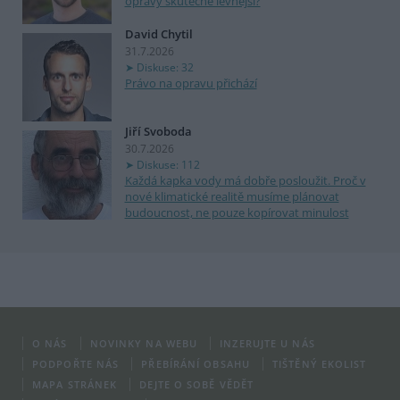
opravy skutečně levnější?
David Chytil
31.7.2026
Diskuse: 32
Právo na opravu přichází
Jiří Svoboda
30.7.2026
Diskuse: 112
Každá kapka vody má dobře posloužit. Proč v
nové klimatické realitě musíme plánovat
budoucnost, ne pouze kopírovat minulost
O NÁS
NOVINKY NA WEBU
INZERUJTE U NÁS
PODPOŘTE NÁS
PŘEBÍRÁNÍ OBSAHU
TIŠTĚNÝ EKOLIST
MAPA STRÁNEK
DEJTE O SOBĚ VĚDĚT