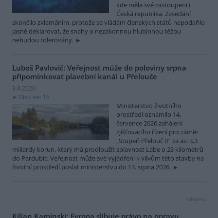
kde měla své zastoupení i
Česká republika. Zasedání
skončilo zklamáním, protože se vládám členských států nepodařilo
jasně deklarovat, že snahy o nezákonnou hlubinnou těžbu
nebudou tolerovány.
Luboš Pavlovič: Veřejnost může do poloviny srpna
připomínkovat plavební kanál u Přelouče
3.8.2026
Diskuse: 16
Ministerstvo životního
prostředí oznámilo 14.
července 2026 zahájení
zjišťovacího řízení pro záměr
„Stupeň Přelouč II“ za asi 3,3
miliardy korun, který má prodloužit splavnost Labe o 23 kilometrů
do Pardubic. Veřejnost může své vyjádření k vlivům této stavby na
životní prostředí poslat ministerstvu do 13. srpna 2026.
reklama
Kilian Kaminski: Evropa slibuje právo na opravu.