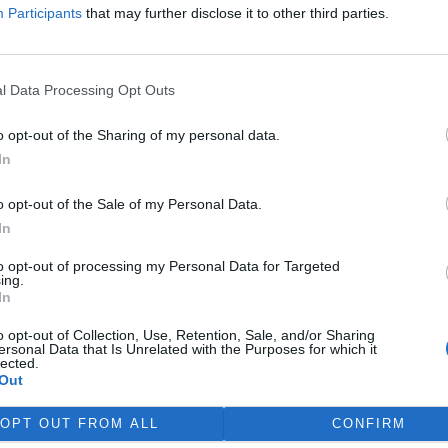
Participants
that may further disclose it to other third parties.
 potřebuje cenově dostupné
ní bydlení. Podle výstupů
y EIB pro Ministerstvo pro
í rozvoj se to týká přibližně
l Data Processing Opt Outs
 žijících v nájmu. K řešení
vé výstavby nutné
o opt-out of the Sharing of my personal data.
távajících budov. Ty mohou
In
íky využití objektů v centrech
obé provozní náklady.
o opt-out of the Sale of my Personal Data.
ává na bydlení více než 40 %
In
to opt-out of processing my Personal Data for Targeted
ing.
a na hlubokomořskou
In
ezi nimi zatím chybí
o opt-out of Collection, Use, Retention, Sale, and/or Sharing
ersonal Data that Is Unrelated with the Purposes for which it
lected.
víkend skončilo 31. Valné
Out
máždění Mezinárodního úřadu
ořské dno (ISA), kde měla své
OPT OUT FROM ALL
CONFIRM
upení i Česká republika.