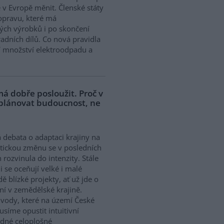
 v Evropě měnit. Členské státy
opravu, které má
ých výrobků i po skončení
adních dílů. Co nová pravidla
í množství elektroodpadu a
á dobře posloužit. Proč v
 plánovat budoucnost, ne
 debata o adaptaci krajiny na
tickou změnu se v posledních
h rozvinula do intenzity. Stále
ji se oceňují velké i malé
dě blízké projekty, ať už jde o
í v zemědělské krajině.
ody, které na území České
síme opustit intuitivní
ědné celoplošné