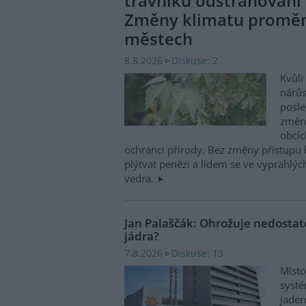
trávníků odstraňování 
Změny klimatu promění
městech
Diskuse: 2
8.8.2026
Kvůl
nárůs
posle
změni
obcíc
ochránci přírody. Bez změny přístupu
plýtvat penězi a lidem se ve vyprahlý
vedra.
Jan Palaščák: Ohrožuje nedosta
jádra?
Diskuse: 13
7.8.2026
Místo
systé
jader