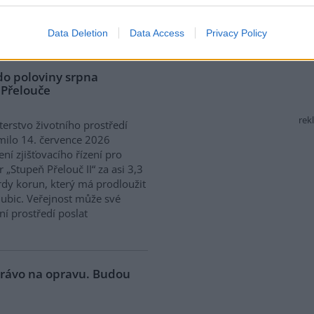
ání skončilo zklamáním,
dařilo jasně deklarovat, že
 nebudou tolerovány.
Data Deletion
Data Access
Privacy Policy
do poloviny srpna
 Přelouče
rek
terstvo životního prostředí
ilo 14. července 2026
ení zjišťovacího řízení pro
 „Stupeň Přelouč II“ za asi 3,3
rdy korun, který má prodloužit
ubic. Veřejnost může své
ní prostředí poslat
 právo na opravu. Budou