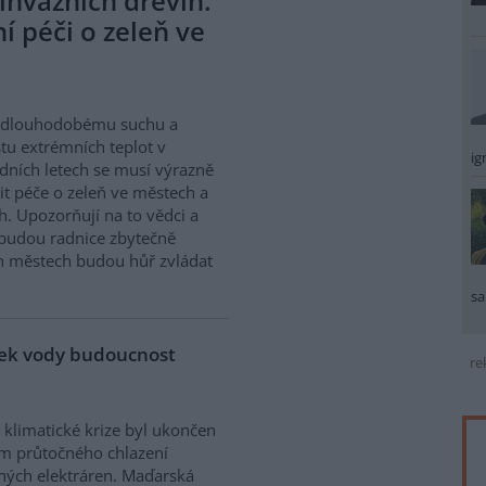
invazních dřevin.
 péči o zeleň ve
i dlouhodobému suchu a
tu extrémních teplot v
ig
dních letech se musí výrazně
t péče o zeleň ve městech a
h. Upozorňují na to vědci a
 budou radnice zbytečně
ch městech budou hůř zvládat
sa
tek vody budoucnost
re
 klimatické krize byl ukončen
m průtočného chlazení
ných elektráren. Maďarská