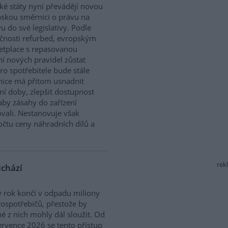
ké státy nyní převádějí novou
skou směrnici o právu na
u do své legislativy. Podle
čnosti refurbed, evropským
tplace s repasovanou
í nových pravidel zůstat
ro spotřebitele bude stále
nice má přitom usnadnit
ní doby, zlepšit dostupnost
aby zásahy do zařízení
vali. Nestanovuje však
očtu ceny náhradních dílů a
rek
ichází
 rok končí v odpadu miliony
rospotřebičů, přestože by
 z nich mohly dál sloužit. Od
ervence 2026 se tento přístup