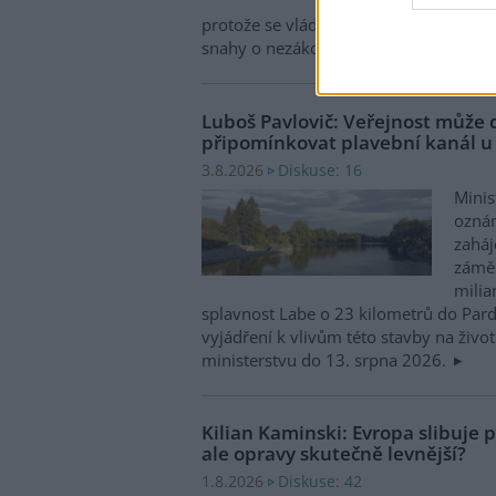
Zased
protože se vládám členských států nepo
snahy o nezákonnou hlubinnou těžbu
Luboš Pavlovič: Veřejnost může 
připomínkovat plavební kanál u
Diskuse: 16
3.8.2026
Minis
oznám
zaháj
záměr
milia
splavnost Labe o 23 kilometrů do Pard
vyjádření k vlivům této stavby na život
ministerstvu do 13. srpna 2026.
Kilian Kaminski: Evropa slibuje
ale opravy skutečně levnější?
Diskuse: 42
1.8.2026