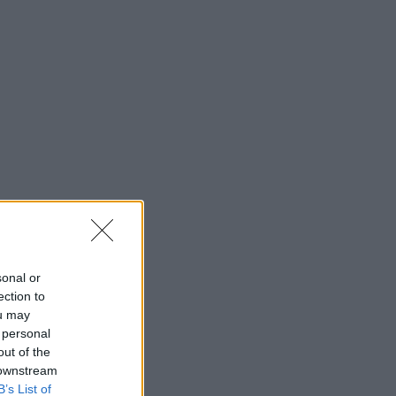
sonal or
ection to
ou may
 personal
out of the
 downstream
B’s List of