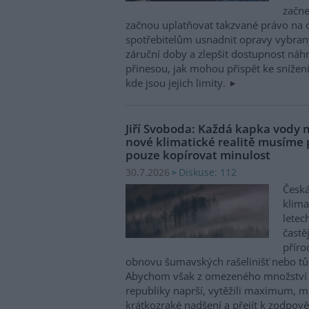
začne
začnou uplatňovat takzvané právo na 
spotřebitelům usnadnit opravy vybran
záruční doby a zlepšit dostupnost náhr
přinesou, jak mohou přispět ke snížen
kde jsou jejich limity.
Jiří Svoboda: Každá kapka vody m
nové klimatické realitě musíme
pouze kopírovat minulost
Diskuse: 112
30.7.2026
Česká
klima
letec
častě
příro
obnovu šumavských rašelinišť nebo tůn
Abychom však z omezeného množství v
republiky naprší, vytěžili maximum, mu
krátkozraké nadšení a přejít k zodpov