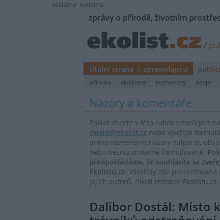
reklama
reklama
zprávy o přírodě, životním prostřed
/
pub
titulní strana
zpravodajství
public
příroda
civilizace
rozhovory
eseje
Názory a komentáře
Pokud chcete v této rubrice zveřejnit s
ekolist@ekolist.cz
nebo využijte formul
právo nezveřejnit názory vulgární, obs
nebo nesrozumitelně formulované.
Pok
předpokládáme, že souhlasíte se zveř
Ekolistu.cz.
Všechny zde prezentované p
jejich autorů, nikoli redakce Ekolistu.cz.
Dalibor Dostál: Místo 