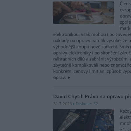
Člens
evrop
oprav
spole
marke
elektronikou, však mohou i po zaveden
náklady na opravy natolik vysoké, že p
výhodnější koupit nové zařízení. Směr
opravy elektroniky i po skončení záruč
náhradních dílů a zabránit výrobcům, 
zbytečně komplikovali nebo znemožňo
konkrétní cenový limit ani způsob výp
oprav.
David Chytil: Právo na opravu př
Diskuse: 32
31.7.2026
Každý
elekt
mnohé
31. č