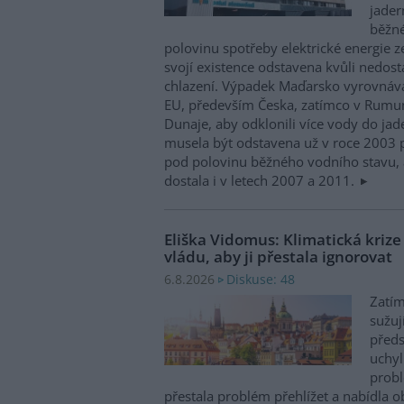
jader
běžn
polovinu spotřeby elektrické energie z
svojí existence odstavena kvůli nedost
chlazení. Výpadek Maďarsko vyrovnáv
EU, především Česka, zatímco v Rumun
Dunaje, aby odklonili více vody do ja
musela být odstavena už v roce 2003 p
pod polovinu běžného vodního stavu, 
dostala i v letech 2007 a 2011.
Eliška Vidomus: Klimatická kriz
vládu, aby ji přestala ignorovat
Diskuse: 48
6.8.2026
Zatím
sužuj
předs
uchyl
probl
přestala problém přehlížet a nabídla 