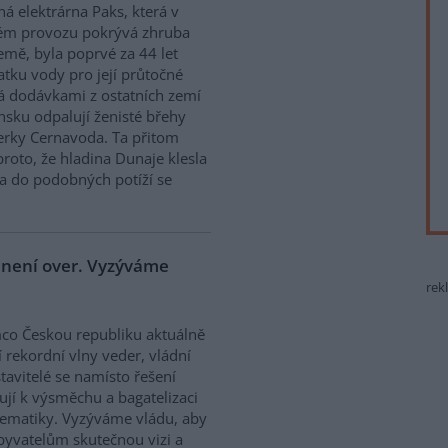
ná elektrárna Paks, která v
ém provozu pokrývá zhruba
emě, byla poprvé za 44 let
atku vody pro její průtočné
á dodávkami z ostatních zemí
sku odpalují ženisté břehy
derky Cernavoda. Ta přitom
roto, že hladina Dunaje klesla
a do podobných potíží se
e není over. Vyzýváme
rek
co Českou republiku aktuálně
í rekordní vlny veder, vládní
tavitelé se namísto řešení
ují k výsměchu a bagatelizaci
ematiky. Vyzýváme vládu, aby
obyvatelům skutečnou vizi a