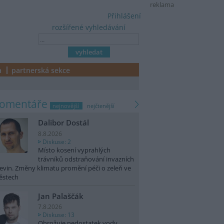
reklama
Přihlášení
rozšířené vyhledávání
a
partnerská sekce
komentáře
nejnovější
nejčtenější
Dalibor Dostál
8.8.2026
Diskuse: 2
Místo kosení vyprahlých
trávníků odstraňování invazních
evin. Změny klimatu promění péči o zeleň ve
ěstech
Jan Palaščák
7.8.2026
Diskuse: 13
Ohrožuje nedostatek vody