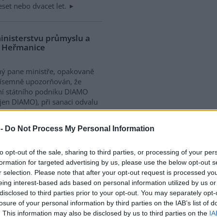
deset nebo dvacet let.
ministerstvu průmyslu a
u Heřmanice
ý pane ministře, opakovaně
písemně upozorňován, že
í státního podniku DIAMO
 jen DIAMO), při sanaci odvalu
nice ohrožuje životní
ně. Tento fakt je potvrzen
 -
Do Not Process My Personal Information
 správy a proto tentokrát
to opt-out of the sale, sharing to third parties, or processing of your per
formation for targeted advertising by us, please use the below opt-out s
r selection. Please note that after your opt-out request is processed y
lení nevyřeší jen nová
 renovace stávajících
eing interest-based ads based on personal information utilized by us or
disclosed to third parties prior to your opt-out. You may separately opt-
losure of your personal information by third parties on the IAB’s list of
. This information may also be disclosed by us to third parties on the
IA
než 380 tisíc domácností v