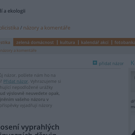
í a ekologii
licistika
/
názory a komentáře
istika
zelená domácnost
kultura
kalendář akcí
fotobank
názory a komentáře
přidat názor
vůj názor, pošlete nám ho na
ář
Přidat názor
. Vyhrazujeme si
ahující nepodložené urážky
ud výslovně neuvedete opak,
ejněním vašeho názoru v
dř
říspěvky vyjadřují názory
m
kosení vyprahlých