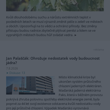
Kvůli dlouhodobému suchu a nárůstu extrémních teplot v
posledních letech se musí výrazně změnit péče o zeleň ve městech
a obcích. Upozorňují na to vědci a ochránci přírody. Bez změny
přístupu budou radnice zbytečně plýtvat penězi a lidem se ve
vyprahlých městech budou hůř zvládat vedra.
reklama
Jan Palaščák: Ohrožuje nedostatek vody budoucnost
jádra?
7.8.2026
Diskuse: 13
Místo klimatické krize byl
ukončen systém průtočného
chlazení jaderných elektráren.
Maďarská jaderná elektrárna
Paks, která v běžném provozu
pokrývá zhruba polovinu spotřeby elektrické energie země, byla
poprvé za 44 let svojí existence odstavena kvůli nedostatku vody
pro její průtočné chlazení. Výpadek Maďarsko vyrovnává