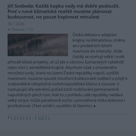
Jiří Svoboda: Každá kapka vody má dobře posloužit.
Proč v nové klimatické realitě musíme plánovat
budoucnost, ne pouze kopírovat minulost
30.7.2026
Diskuse: 112
Česká debata o adaptaci
krajiny na klimatickou změnu
se v posledních letech
rozvinula do intenzity. Stále
častěji se oceňují velké i malé
přírodě blízké projekty, ať už jde o obnovu šumavských rašelinišť
nebo tůní v zemědělské krajině. Abychom však z omezeného
množství vody, které na území České republiky naprší, vytěžili
maximum, musíme opustit intuitivní krátkozraké nadšení a přejít k
zodpovědné celoplošné vodohospodářské bilanci a rozvaze. V
nastupující éře extrémů počasí totiž rozšiřování permanentně
napuštěných ploch tam, kde to z pohledu celé republiky nedává
velký smysl, může paradoxně sucho i povodňová rizika dokonce i
prohlubovat. (Text vznikl s využitím AI Gemini.)
1
|
2
|
3
|
4
|
..
|
513
|
»