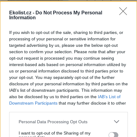
Ministerstvo pro místní rozvoj
se to týká přibližně 1,1 milionu lidí, tedy zhruba 40 % osob žijících v
Ekolist.cz -
Do Not Process My Personal
nájmu. K řešení krize dostupnosti bydlení je kromě nové výstavby
Information
nutné systematicky využívat také renovace stávajících budov. Ty
mohou nabídnout kvalitní bydlení, například díky využití objektů v
centrech obcí, a zároveň snižovat jeho dlouhodobé provozní
If you wish to opt-out of the sale, sharing to third parties, or
náklady. Desetina českých domácností totiž vydává na bydlení více
processing of your personal or sensitive information for
než 40 % svých příjmů.
targeted advertising by us, please use the below opt-out
section to confirm your selection. Please note that after your
opt-out request is processed you may continue seeing
Greenpeace: Podpora moratoria na hlubokomořskou
těžbu vzrostla na 46 států. ČR mezi nimi zatím chybí
interest-based ads based on personal information utilized by
us or personal information disclosed to third parties prior to
4.8.2026
your opt-out. You may separately opt-out of the further
Diskuse: 3
Přes víkend skončilo 31. Valné
disclosure of your personal information by third parties on the
shromáždění Mezinárodního
IAB’s list of downstream participants. This information may
úřadu pro mořské dno (ISA),
also be disclosed by us to third parties on the
IAB’s List of
kde měla své zastoupení i
Downstream Participants
that may further disclose it to other
Česká republika. Zasedání
third parties.
skončilo zklamáním, protože se vládám členských států nepodařilo
jasně deklarovat, že snahy o nezákonnou hlubinnou těžbu
nebudou tolerovány.
Personal Data Processing Opt Outs
I want to opt-out of the Sharing of my