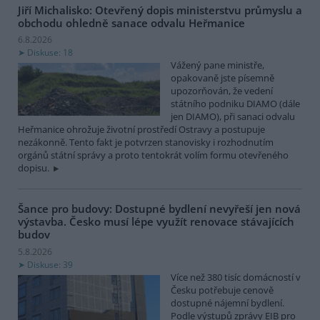
Jiří Michalisko: Otevřený dopis ministerstvu průmyslu a
obchodu ohledně sanace odvalu Heřmanice
6.8.2026
Diskuse: 18
Vážený pane ministře,
opakovaně jste písemně
upozorňován, že vedení
státního podniku DIAMO (dále
jen DIAMO), při sanaci odvalu
Heřmanice ohrožuje životní prostředí Ostravy a postupuje
nezákonně. Tento fakt je potvrzen stanovisky i rozhodnutím
orgánů státní správy a proto tentokrát volím formu otevřeného
dopisu.
Šance pro budovy: Dostupné bydlení nevyřeší jen nová
výstavba. Česko musí lépe využít renovace stávajících
budov
5.8.2026
Diskuse: 39
Více než 380 tisíc domácností v
Česku potřebuje cenově
dostupné nájemní bydlení.
Podle výstupů zprávy EIB pro