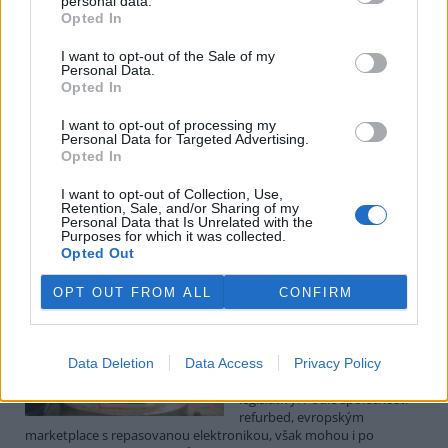
personal data.
Luboš Pavlovič: Veřejnost může do poloviny srpna
Opted In
připomínkovat plavební kanál u Přelouče
3.8.2026
I want to opt-out of the Sale of my
Diskuse: 16
Personal Data.
Ministerstvo životního
Opted In
prostředí oznámilo 14.
července 2026 zahájení
I want to opt-out of processing my
zjišťovacího řízení pro záměr
Personal Data for Targeted Advertising.
„Stupeň Přelouč II“ za asi 3,3
Opted In
miliardy korun, který má prodloužit splavnost Labe o 23 kilometrů
do Pardubic. Veřejnost může své vyjádření k vlivům této stavby na
I want to opt-out of Collection, Use,
Retention, Sale, and/or Sharing of my
životní prostředí poslat ministerstvu do 13. srpna 2026.
Personal Data that Is Unrelated with the
Purposes for which it was collected.
Opted Out
Kilian Kaminski: Evropa slibuje právo na opravu.
Budou ale opravy skutečně levnější?
OPT OUT FROM ALL
CONFIRM
1.8.2026
Diskuse: 41
Členské státy nyní převádějí
novou evropskou směrnici o
Data Deletion
Data Access
Privacy Policy
právu na opravu do své
legislativy. Podle společnosti
refurbed, evropským
marketplace s repasovanou elektronikou, však mohou i po