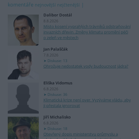
komentáře
nejnovější
nejčtenější
Dalibor Dostál
8.8.2026
Místo kosení vyprahlých trávníků odstraňování
invazních dřevin. Změny klimatu promění péči
o zeleň ve městech
Jan Palaščák
7.8.2026
Diskuse: 13
Ohrožuje nedostatek vody budoucnost jádra?
Eliška Vidomus
6.8.2026
Diskuse: 36
Klimatická krize není over. Vyzýváme vládu, aby
ji přestala ignorovat
Jiří Michalisko
6.8.2026
Diskuse: 18
Otevřený dopis ministerstvu průmyslu a