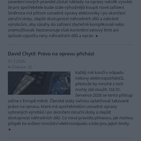
zavedení nových pravidel zůstat náklady na opravy natolik vysoké,
že pro spotřebitele bude stále výhodnější koupit nové zařízení.
Směrnice má přitom usnadnit opravy elektroniky i po skončení
záruční doby, zlepšit dostupnost náhradních dílů a zabránit
výrobcům, aby zásahy do zařízení zbytečně komplikovali nebo
znemožňovali. Nestanovuje však konkrétní cenový limit ani
způsob výpočtu ceny náhradních dílů a oprav.
David Chytil: Právo na opravu přichází
31.7.2026
Diskuse: 32
Každý rok končí v odpadu
miliony elektrospotřebičů,
přestože by mnohé z nich
mohly dál sloužit. Od 31.
července 2026 se tento přístup
začne v Evropě měnit. Členské státy začnou uplatňovat takzvané
právo na opravu, které má spotřebitelům usnadnit opravy
vybraných výrobků i po skončení záruční doby a zlepšit
dostupnost náhradních dílů. Co nová pravidla přinesou, jak mohou
přispět ke snížení množství elektroodpadu a kde jsou jejich limity.