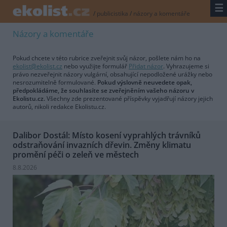
☰
/
publicistika
/
názory a komentáře
Názory a komentáře
Pokud chcete v této rubrice zveřejnit svůj názor, pošlete nám ho na
ekolist@ekolist.cz
nebo využijte formulář
Přidat názor
. Vyhrazujeme si
právo nezveřejnit názory vulgární, obsahující nepodložené urážky nebo
nesrozumitelně formulované.
Pokud výslovně neuvedete opak,
předpokládáme, že souhlasíte se zveřejněním vašeho názoru v
Ekolistu.cz.
Všechny zde prezentované příspěvky vyjadřují názory jejich
autorů, nikoli redakce Ekolistu.cz.
Dalibor Dostál: Místo kosení vyprahlých trávníků
odstraňování invazních dřevin. Změny klimatu
promění péči o zeleň ve městech
8.8.2026