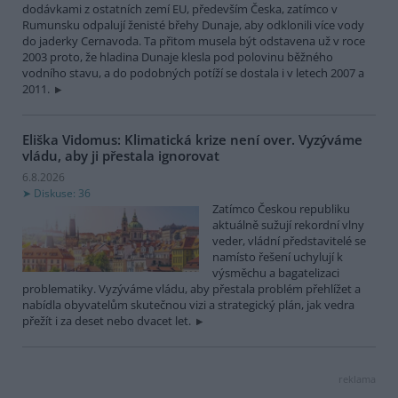
dodávkami z ostatních zemí EU, především Česka, zatímco v
Rumunsku odpalují ženisté břehy Dunaje, aby odklonili více vody
do jaderky Cernavoda. Ta přitom musela být odstavena už v roce
2003 proto, že hladina Dunaje klesla pod polovinu běžného
vodního stavu, a do podobných potíží se dostala i v letech 2007 a
2011.
Eliška Vidomus: Klimatická krize není over. Vyzýváme
vládu, aby ji přestala ignorovat
6.8.2026
Diskuse: 36
Zatímco Českou republiku
aktuálně sužují rekordní vlny
veder, vládní představitelé se
namísto řešení uchylují k
výsměchu a bagatelizaci
problematiky. Vyzýváme vládu, aby přestala problém přehlížet a
nabídla obyvatelům skutečnou vizi a strategický plán, jak vedra
přežít i za deset nebo dvacet let.
reklama