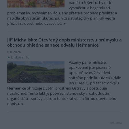
namísto řešení uchylují k
výsměchu a bagatelizaci
problematiky. Vyzýváme vládu, aby přestala problém přehlížet a
nabídla obyvatelům skutečnou vizi a strategický plán, jak vedra
přežít i za deset nebo dvacet let.
Jiří Michalisko: Otevřený dopis ministerstvu průmyslu a
obchodu ohledně sanace odvalu Heřmanice
6.8.2026
Diskuse: 16
Vážený pane ministře,
opakovaně jste písemně
upozorňován, že vedení
státního podniku DIAMO (dále
jen DIAMO), při sanaci odvalu
Heřmanice ohrožuje životní prostředí Ostravy a postupuje
nezákonně. Tento fakt je potvrzen stanovisky i rozhodnutím
orgánů státní správy a proto tentokrát volím formu otevřeného
dopisu.
reklama