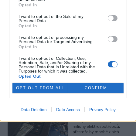
Budou ale opravy skutečně levnější?
Opted In
1.8.2026
Diskuse: 41
I want to opt-out of the Sale of my
Členské státy nyní převádějí
Personal Data.
novou evropskou směrnici o
Opted In
právu na opravu do své
legislativy. Podle společnosti
I want to opt-out of processing my
Personal Data for Targeted Advertising.
refurbed, evropským
Opted In
marketplace s repasovanou elektronikou, však mohou i po
zavedení nových pravidel zůstat náklady na opravy natolik vysoké,
že pro spotřebitele bude stále výhodnější koupit nové zařízení.
I want to opt-out of Collection, Use,
Retention, Sale, and/or Sharing of my
Směrnice má přitom usnadnit opravy elektroniky i po skončení
Personal Data that Is Unrelated with the
záruční doby, zlepšit dostupnost náhradních dílů a zabránit
Purposes for which it was collected.
výrobcům, aby zásahy do zařízení zbytečně komplikovali nebo
Opted Out
znemožňovali. Nestanovuje však konkrétní cenový limit ani
způsob výpočtu ceny náhradních dílů a oprav.
OPT OUT FROM ALL
CONFIRM
David Chytil: Právo na opravu přichází
Data Deletion
Data Access
Privacy Policy
31.7.2026
Diskuse: 32
Každý rok končí v odpadu
miliony elektrospotřebičů,
přestože by mnohé z nich