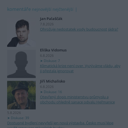
komentáře
nejnovější
nejčtenější
Jan Palaščák
7.8.2026
Ohrožuje nedostatek vody budoucnost jádra?
Eliška Vidomus
6.8.2026
Diskuse: 7
Klimatická krize není over. Vyzýváme vládu, aby
ji přestala ignorovat
Jiří Michalisko
6.8.2026
Diskuse: 16
Otevřený dopis ministerstvu průmyslu a
obchodu ohledně sanace odvalu Heřmanice
5.8.2026
Diskuse: 39
Dostupné bydlení nevyřeší jen nová výstavba. Česko musí lépe
využít renovace stávajících budov