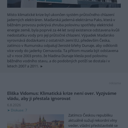
Místo klimatické krize byl ukončen systém průtočného chlazení
jaderných elektráren. Maďarská jaderná elektrárna Paks, která v
běžném provozu pokrývá zhruba polovinu spotřeby elektrické
energie země, byla poprvé za 44 let svojí existence odstavena kvůli
nedostatku vody pro její průtočné chlazení. Výpadek Maďarsko
vyrovnává dodávkami z ostatních zemí EU, především Česka,
zatímco v Rumunsku odpalují ženisté břehy Dunaje, aby odklonili
více vody do jaderky Cernavoda. Ta přitom musela být odstavena
už v roce 2003 proto, že hladina Dunaje klesla pod polovinu
běžného vodního stavu, a do podobných potíží se dostala i v
letech 2007 a 2011.
reklama
Eliška Vidomus: Klimatická krize není over. Vyzýváme
vládu, aby ji přestala ignorovat
6.8.2026
Diskuse: 7
Zatímco Českou republiku
aktuálně sužují rekordní vlny
veder, vládní představitelé se