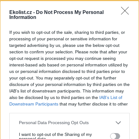
shromáždění Mezinárodního
úřadu pro mořské dno (ISA),
Ekolist.cz -
Do Not Process My Personal
kde měla své zastoupení i
Information
Česká republika. Zasedání
skončilo zklamáním, protože se vládám členských států nepodařilo
jasně deklarovat, že snahy o nezákonnou hlubinnou těžbu
If you wish to opt-out of the sale, sharing to third parties, or
nebudou tolerovány.
processing of your personal or sensitive information for
targeted advertising by us, please use the below opt-out
section to confirm your selection. Please note that after your
Luboš Pavlovič: Veřejnost může do poloviny srpna
opt-out request is processed you may continue seeing
připomínkovat plavební kanál u Přelouče
interest-based ads based on personal information utilized by
3.8.2026
us or personal information disclosed to third parties prior to
Diskuse: 16
your opt-out. You may separately opt-out of the further
Ministerstvo životního
prostředí oznámilo 14.
disclosure of your personal information by third parties on the
července 2026 zahájení
IAB’s list of downstream participants. This information may
zjišťovacího řízení pro záměr
also be disclosed by us to third parties on the
IAB’s List of
„Stupeň Přelouč II“ za asi 3,3
Downstream Participants
that may further disclose it to other
miliardy korun, který má prodloužit splavnost Labe o 23 kilometrů
third parties.
do Pardubic. Veřejnost může své vyjádření k vlivům této stavby na
životní prostředí poslat ministerstvu do 13. srpna 2026.
Personal Data Processing Opt Outs
I want to opt-out of the Sharing of my
Kilian Kaminski: Evropa slibuje právo na opravu.
personal data.