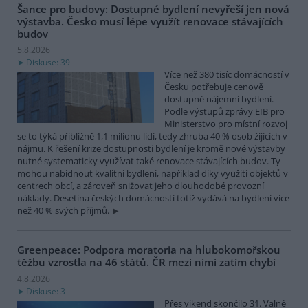
Šance pro budovy: Dostupné bydlení nevyřeší jen nová
výstavba. Česko musí lépe využít renovace stávajících
budov
5.8.2026
Diskuse: 39
Více než 380 tisíc domácností v
Česku potřebuje cenově
dostupné nájemní bydlení.
Podle výstupů zprávy EIB pro
Ministerstvo pro místní rozvoj
se to týká přibližně 1,1 milionu lidí, tedy zhruba 40 % osob žijících v
nájmu. K řešení krize dostupnosti bydlení je kromě nové výstavby
nutné systematicky využívat také renovace stávajících budov. Ty
mohou nabídnout kvalitní bydlení, například díky využití objektů v
centrech obcí, a zároveň snižovat jeho dlouhodobé provozní
náklady. Desetina českých domácností totiž vydává na bydlení více
než 40 % svých příjmů.
Greenpeace: Podpora moratoria na hlubokomořskou
těžbu vzrostla na 46 států. ČR mezi nimi zatím chybí
4.8.2026
Diskuse: 3
Přes víkend skončilo 31. Valné