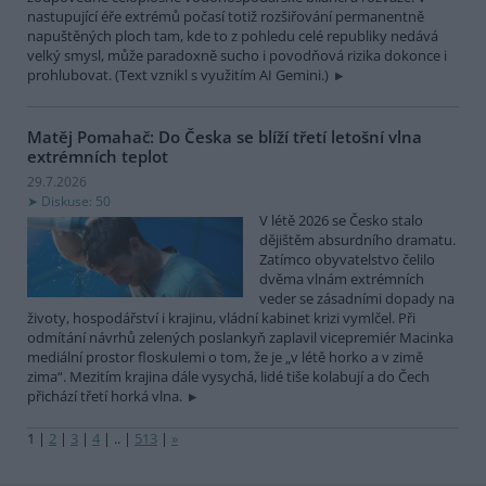
nastupující éře extrémů počasí totiž rozšiřování permanentně
napuštěných ploch tam, kde to z pohledu celé republiky nedává
velký smysl, může paradoxně sucho i povodňová rizika dokonce i
prohlubovat. (Text vznikl s využitím AI Gemini.)
Matěj Pomahač: Do Česka se blíží třetí letošní vlna
extrémních teplot
29.7.2026
Diskuse: 50
V létě 2026 se Česko stalo
dějištěm absurdního dramatu.
Zatímco obyvatelstvo čelilo
dvěma vlnám extrémních
veder se zásadními dopady na
životy, hospodářství i krajinu, vládní kabinet krizi vymlčel. Při
odmítání návrhů zelených poslankyň zaplavil vicepremiér Macinka
mediální prostor floskulemi o tom, že je „v létě horko a v zimě
zima“. Mezitím krajina dále vysychá, lidé tiše kolabují a do Čech
přichází třetí horká vlna.
1
|
2
|
3
|
4
|
..
|
513
|
»