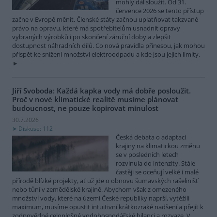
mohly dál sloužit. Od 31.
července 2026 se tento přístup
začne v Evropě měnit. Členské státy začnou uplatňovat takzvané
právo na opravu, které má spotřebitelům usnadnit opravy
vybraných výrobků i po skončení záruční doby a zlepšit
dostupnost náhradních dílů. Co nová pravidla přinesou, jak mohou
přispět ke snížení množství elektroodpadu a kde jsou jejich limity.
Jiří Svoboda: Každá kapka vody má dobře posloužit.
Proč v nové klimatické realitě musíme plánovat
budoucnost, ne pouze kopírovat minulost
30.7.2026
Diskuse: 112
Česká debata o adaptaci
krajiny na klimatickou změnu
se v posledních letech
rozvinula do intenzity. Stále
častěji se oceňují velké i malé
přírodě blízké projekty, ať už jde o obnovu šumavských rašelinišť
nebo tůní v zemědělské krajině. Abychom však z omezeného
množství vody, které na území České republiky naprší, vytěžili
maximum, musíme opustit intuitivní krátkozraké nadšení a přejít k
zodpovědné celoplošné vodohospodářské bilanci a rozvaze. V