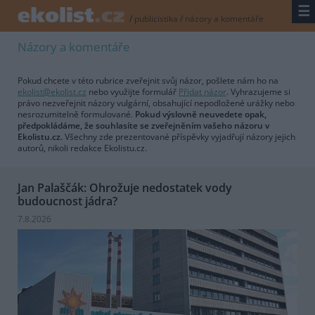
☰
/
publicistika
/
názory a komentáře
Názory a komentáře
Pokud chcete v této rubrice zveřejnit svůj názor, pošlete nám ho na
ekolist@ekolist.cz
nebo využijte formulář
Přidat názor
. Vyhrazujeme si
právo nezveřejnit názory vulgární, obsahující nepodložené urážky nebo
nesrozumitelně formulované.
Pokud výslovně neuvedete opak,
předpokládáme, že souhlasíte se zveřejněním vašeho názoru v
Ekolistu.cz.
Všechny zde prezentované příspěvky vyjadřují názory jejich
autorů, nikoli redakce Ekolistu.cz.
Jan Palaščák: Ohrožuje nedostatek vody
budoucnost jádra?
7.8.2026