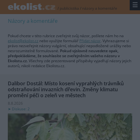
☰
/
publicistika
/
názory a komentáře
Názory a komentáře
Pokud chcete v této rubrice zveřejnit svůj názor, pošlete nám ho na
ekolist@ekolist.cz
nebo využijte formulář
Přidat názor
. Vyhrazujeme si
právo nezveřejnit názory vulgární, obsahující nepodložené urážky nebo
nesrozumitelně formulované.
Pokud výslovně neuvedete opak,
předpokládáme, že souhlasíte se zveřejněním vašeho názoru v
Ekolistu.cz.
Všechny zde prezentované příspěvky vyjadřují názory jejich
autorů, nikoli redakce Ekolistu.cz.
Dalibor Dostál: Místo kosení vyprahlých trávníků
odstraňování invazních dřevin. Změny klimatu
promění péči o zeleň ve městech
8.8.2026
Diskuse: 2