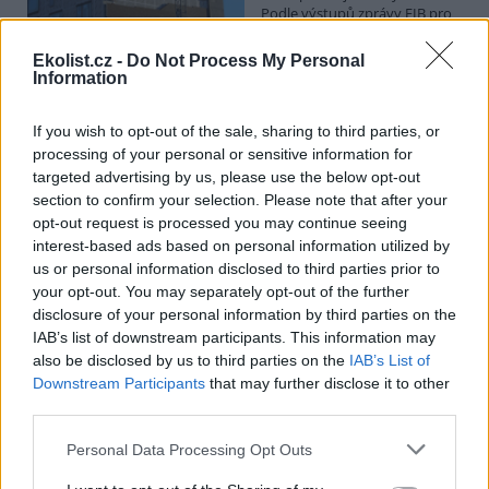
Podle výstupů zprávy EIB pro
Ministerstvo pro místní rozvoj
se to týká přibližně 1,1 milionu lidí, tedy zhruba 40 % osob žijících v
Ekolist.cz -
Do Not Process My Personal
nájmu. K řešení krize dostupnosti bydlení je kromě nové výstavby
Information
nutné systematicky využívat také renovace stávajících budov. Ty
mohou nabídnout kvalitní bydlení, například díky využití objektů v
centrech obcí, a zároveň snižovat jeho dlouhodobé provozní
If you wish to opt-out of the sale, sharing to third parties, or
náklady. Desetina českých domácností totiž vydává na bydlení více
processing of your personal or sensitive information for
než 40 % svých příjmů.
targeted advertising by us, please use the below opt-out
section to confirm your selection. Please note that after your
opt-out request is processed you may continue seeing
Greenpeace: Podpora moratoria na hlubokomořskou
interest-based ads based on personal information utilized by
těžbu vzrostla na 46 států. ČR mezi nimi zatím chybí
us or personal information disclosed to third parties prior to
4.8.2026
your opt-out. You may separately opt-out of the further
Diskuse: 3
disclosure of your personal information by third parties on the
Přes víkend skončilo 31. Valné
shromáždění Mezinárodního
IAB’s list of downstream participants. This information may
úřadu pro mořské dno (ISA),
also be disclosed by us to third parties on the
IAB’s List of
kde měla své zastoupení i
Downstream Participants
that may further disclose it to other
Česká republika. Zasedání
third parties.
skončilo zklamáním, protože se vládám členských států nepodařilo
jasně deklarovat, že snahy o nezákonnou hlubinnou těžbu
Personal Data Processing Opt Outs
nebudou tolerovány.