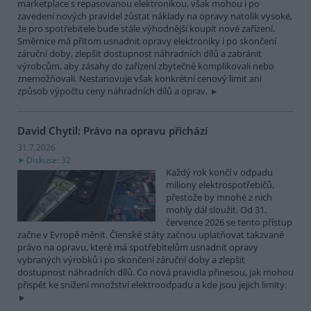
marketplace s repasovanou elektronikou, však mohou i po
zavedení nových pravidel zůstat náklady na opravy natolik vysoké,
že pro spotřebitele bude stále výhodnější koupit nové zařízení.
Směrnice má přitom usnadnit opravy elektroniky i po skončení
záruční doby, zlepšit dostupnost náhradních dílů a zabránit
výrobcům, aby zásahy do zařízení zbytečně komplikovali nebo
znemožňovali. Nestanovuje však konkrétní cenový limit ani
způsob výpočtu ceny náhradních dílů a oprav.
David Chytil: Právo na opravu přichází
31.7.2026
Diskuse: 32
Každý rok končí v odpadu
miliony elektrospotřebičů,
přestože by mnohé z nich
mohly dál sloužit. Od 31.
července 2026 se tento přístup
začne v Evropě měnit. Členské státy začnou uplatňovat takzvané
právo na opravu, které má spotřebitelům usnadnit opravy
vybraných výrobků i po skončení záruční doby a zlepšit
dostupnost náhradních dílů. Co nová pravidla přinesou, jak mohou
přispět ke snížení množství elektroodpadu a kde jsou jejich limity.