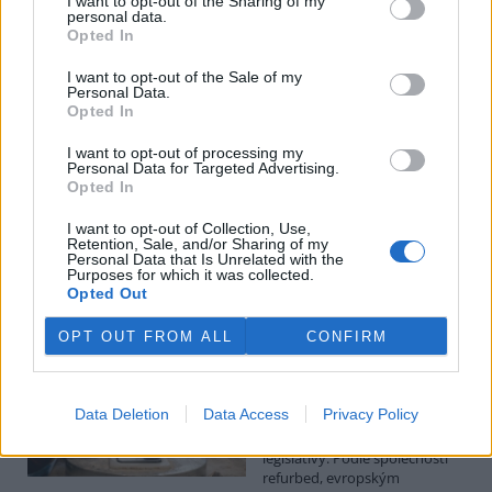
I want to opt-out of the Sharing of my
personal data.
Luboš Pavlovič: Veřejnost může do poloviny srpna
Opted In
připomínkovat plavební kanál u Přelouče
3.8.2026
I want to opt-out of the Sale of my
Personal Data.
Diskuse: 16
Opted In
Ministerstvo životního
prostředí oznámilo 14.
července 2026 zahájení
I want to opt-out of processing my
Personal Data for Targeted Advertising.
zjišťovacího řízení pro záměr
Opted In
„Stupeň Přelouč II“ za asi 3,3
miliardy korun, který má prodloužit splavnost Labe o 23 kilometrů
I want to opt-out of Collection, Use,
do Pardubic. Veřejnost může své vyjádření k vlivům této stavby na
Retention, Sale, and/or Sharing of my
životní prostředí poslat ministerstvu do 13. srpna 2026.
Personal Data that Is Unrelated with the
Purposes for which it was collected.
Opted Out
Kilian Kaminski: Evropa slibuje právo na opravu.
Budou ale opravy skutečně levnější?
OPT OUT FROM ALL
CONFIRM
1.8.2026
Diskuse: 41
Členské státy nyní převádějí
Data Deletion
Data Access
Privacy Policy
novou evropskou směrnici o
právu na opravu do své
legislativy. Podle společnosti
refurbed, evropským