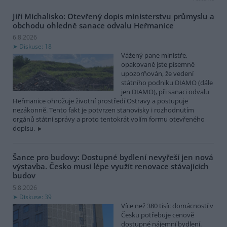
Jiří Michalisko: Otevřený dopis ministerstvu průmyslu a
obchodu ohledně sanace odvalu Heřmanice
6.8.2026
Diskuse: 18
Vážený pane ministře,
opakovaně jste písemně
upozorňován, že vedení
státního podniku DIAMO (dále
jen DIAMO), při sanaci odvalu
Heřmanice ohrožuje životní prostředí Ostravy a postupuje
nezákonně. Tento fakt je potvrzen stanovisky i rozhodnutím
orgánů státní správy a proto tentokrát volím formu otevřeného
dopisu.
Šance pro budovy: Dostupné bydlení nevyřeší jen nová
výstavba. Česko musí lépe využít renovace stávajících
budov
5.8.2026
Diskuse: 39
Více než 380 tisíc domácností v
Česku potřebuje cenově
dostupné nájemní bydlení.