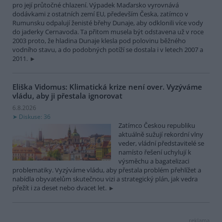
pro její průtočné chlazení. Výpadek Maďarsko vyrovnává
dodávkami z ostatních zemí EU, především Česka, zatímco v
Rumunsku odpalují ženisté břehy Dunaje, aby odklonili více vody
do jaderky Cernavoda. Ta přitom musela být odstavena už v roce
2003 proto, že hladina Dunaje klesla pod polovinu běžného
vodního stavu, a do podobných potíží se dostala i v letech 2007 a
2011.
Eliška Vidomus: Klimatická krize není over. Vyzýváme
vládu, aby ji přestala ignorovat
6.8.2026
Diskuse: 36
Zatímco Českou republiku
aktuálně sužují rekordní vlny
veder, vládní představitelé se
namísto řešení uchylují k
výsměchu a bagatelizaci
problematiky. Vyzýváme vládu, aby přestala problém přehlížet a
nabídla obyvatelům skutečnou vizi a strategický plán, jak vedra
přežít i za deset nebo dvacet let.
reklama