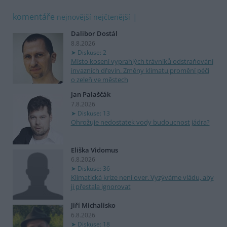
komentáře
nejnovější
nejčtenější
Dalibor Dostál
8.8.2026
Diskuse: 2
Místo kosení vyprahlých trávníků odstraňování
invazních dřevin. Změny klimatu promění péči
o zeleň ve městech
Jan Palaščák
7.8.2026
Diskuse: 13
Ohrožuje nedostatek vody budoucnost jádra?
Eliška Vidomus
6.8.2026
Diskuse: 36
Klimatická krize není over. Vyzýváme vládu, aby
ji přestala ignorovat
Jiří Michalisko
6.8.2026
Diskuse: 18