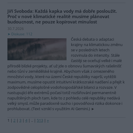
Jiří Svoboda: Každá kapka vody má dobře posloužit.
Proč v nové klimatické realitě musíme plánovat
budoucnost, ne pouze kopírovat minulost
30.7.2026
Diskuse: 112
Česká debata o adaptaci
krajiny na klimatickou změnu
se v posledních letech
rozvinula do intenzity. Stále
častěji se oceňují velké i malé
přírodě blízké projekty, ať už jde o obnovu šumavských rašelinišť
nebo tůní v zemědělské krajině. Abychom však z omezeného
množství vody, které na území České republiky naprší, vytěžili
maximum, musíme opustit intuitivní krátkozraké nadšení a přejít k
zodpovědné celoplošné vodohospodářské bilanci a rozvaze. V
nastupující éře extrémů počasí totiž rozšiřování permanentně
napuštěných ploch tam, kde to z pohledu celé republiky nedává
velký smysl, může paradoxně sucho i povodňová rizika dokonce i
prohlubovat. (Text vznikl s využitím AI Gemini.)
1
|
2
|
3
|
4
|
..
|
513
|
»