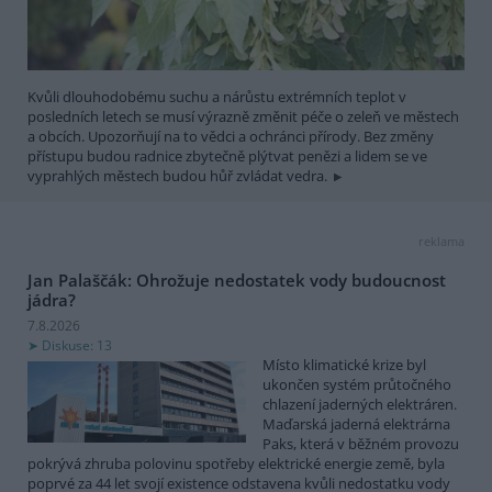
Kvůli dlouhodobému suchu a nárůstu extrémních teplot v
posledních letech se musí výrazně změnit péče o zeleň ve městech
a obcích. Upozorňují na to vědci a ochránci přírody. Bez změny
přístupu budou radnice zbytečně plýtvat penězi a lidem se ve
vyprahlých městech budou hůř zvládat vedra.
reklama
Jan Palaščák: Ohrožuje nedostatek vody budoucnost
jádra?
7.8.2026
Diskuse: 13
Místo klimatické krize byl
ukončen systém průtočného
chlazení jaderných elektráren.
Maďarská jaderná elektrárna
Paks, která v běžném provozu
pokrývá zhruba polovinu spotřeby elektrické energie země, byla
poprvé za 44 let svojí existence odstavena kvůli nedostatku vody