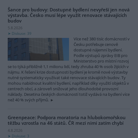
Šance pro budovy: Dostupné bydlení nevyřeší jen nová
výstavba. Česko musí lépe využít renovace stávajících
budov
5.8.2026
Diskuse: 39
Více než 380 tisíc domácností v
Česku potřebuje cenově
dostupné nájemní bydlení.
Podle výstupů zprávy EIB pro
Ministerstvo pro místní rozvoj
se to týká přibližně 1,1 milionu lidí, tedy zhruba 40 % osob žijících v
nájmu. K řešení krize dostupnosti bydlení je kromě nové výstavby
nutné systematicky využívat také renovace stávajících budov. Ty
mohou nabídnout kvalitní bydlení, například díky využití objektů v
centrech obcí, a zároveň snižovat jeho dlouhodobé provozní
náklady. Desetina českých domácností totiž vydává na bydlení více
než 40 % svých příjmů.
Greenpeace: Podpora moratoria na hlubokomořskou
těžbu vzrostla na 46 států. ČR mezi nimi zatím chybí
4.8.2026
Diskuse: 3