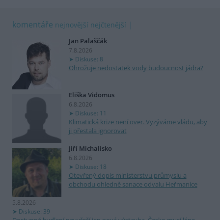
komentáře
nejnovější
nejčtenější
Jan Palaščák
7.8.2026
Diskuse: 8
Ohrožuje nedostatek vody budoucnost jádra?
Eliška Vidomus
6.8.2026
Diskuse: 11
Klimatická krize není over. Vyzýváme vládu, aby
ji přestala ignorovat
Jiří Michalisko
6.8.2026
Diskuse: 18
Otevřený dopis ministerstvu průmyslu a
obchodu ohledně sanace odvalu Heřmanice
5.8.2026
Diskuse: 39
Dostupné bydlení nevyřeší jen nová výstavba. Česko musí lépe