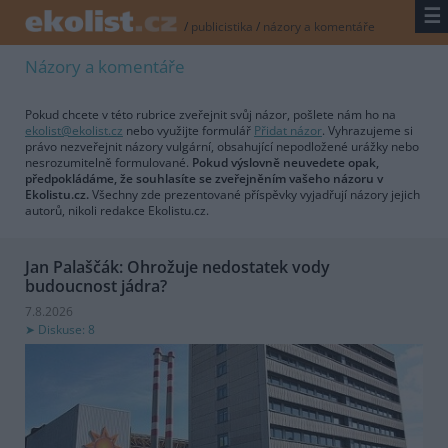
☰
/
publicistika
/
názory a komentáře
Názory a komentáře
Pokud chcete v této rubrice zveřejnit svůj názor, pošlete nám ho na
ekolist@ekolist.cz
nebo využijte formulář
Přidat názor
. Vyhrazujeme si
právo nezveřejnit názory vulgární, obsahující nepodložené urážky nebo
nesrozumitelně formulované.
Pokud výslovně neuvedete opak,
předpokládáme, že souhlasíte se zveřejněním vašeho názoru v
Ekolistu.cz.
Všechny zde prezentované příspěvky vyjadřují názory jejich
autorů, nikoli redakce Ekolistu.cz.
Jan Palaščák: Ohrožuje nedostatek vody
budoucnost jádra?
7.8.2026
Diskuse: 8