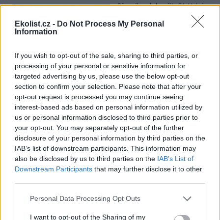
Přes víkend skončilo 31. Valné
shromáždění Mezinárodního
úřadu pro mořské dno (ISA),
Ekolist.cz -
Do Not Process My Personal
Information
kde měla své zastoupení i
Česká republika. Zasedání
skončilo zklamáním, protože se vládám členských států nepodařilo
If you wish to opt-out of the sale, sharing to third parties, or
jasně deklarovat, že snahy o nezákonnou hlubinnou těžbu
processing of your personal or sensitive information for
nebudou tolerovány.
targeted advertising by us, please use the below opt-out
section to confirm your selection. Please note that after your
Luboš Pavlovič: Veřejnost může do poloviny srpna
opt-out request is processed you may continue seeing
připomínkovat plavební kanál u Přelouče
interest-based ads based on personal information utilized by
3.8.2026
us or personal information disclosed to third parties prior to
Diskuse: 16
your opt-out. You may separately opt-out of the further
Ministerstvo životního
disclosure of your personal information by third parties on the
prostředí oznámilo 14.
IAB’s list of downstream participants. This information may
července 2026 zahájení
also be disclosed by us to third parties on the
IAB’s List of
zjišťovacího řízení pro záměr
„Stupeň Přelouč II“ za asi 3,3
Downstream Participants
that may further disclose it to other
miliardy korun, který má prodloužit splavnost Labe o 23 kilometrů
third parties.
do Pardubic. Veřejnost může své vyjádření k vlivům této stavby na
životní prostředí poslat ministerstvu do 13. srpna 2026.
Personal Data Processing Opt Outs
I want to opt-out of the Sharing of my