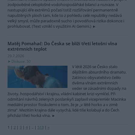
zodpovědné celoplošné vodohospodářské bilanci a rozvaze. V
nastupující éře extrémů počasí totiž rozšiřování permanentně
napuštěných ploch tam, kde to z pohledu celé republiky nedává
velký smysl, může paradoxně sucho i povodňová rizika dokonce i
prohlubovat. (Text vznikl s využitím AI Gemini.)
Matěj Pomahač: Do Česka se blíží třetí letošní vlna
extrémních teplot
29.7.2026
Diskuse: 50
V létě 2026 se Česko stalo
dějištěm absurdního dramatu.
Zatímco obyvatelstvo čelilo
dvěma vlnám extrémních
veder se zásadními dopady na
životy, hospodářství i krajinu, vládní kabinet krizi vymlčel. Při
odmítání návrhů zelených poslankyň zaplavil vicepremiér Macinka
mediální prostor floskulemi o tom, že je „v létě horko a v zimě
zima“. Mezitím krajina dále vysychá, lidé tiše kolabují a do Čech
přichází třetí horká vlna.
1
|
2
|
3
|
4
|
..
|
513
|
»