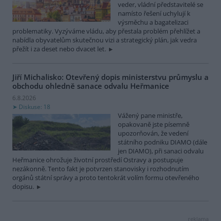
veder, vládní představitelé se
namísto řešení uchylují k
výsměchu a bagatelizaci
problematiky. Vyzýváme vládu, aby přestala problém přehlížet a
nabídla obyvatelům skutečnou vizi a strategický plán, jak vedra
přežít i za deset nebo dvacet let.
Jiří Michalisko: Otevřený dopis ministerstvu průmyslu a
obchodu ohledně sanace odvalu Heřmanice
6.8.2026
Diskuse: 18
Vážený pane ministře,
opakovaně jste písemně
upozorňován, že vedení
státního podniku DIAMO (dále
jen DIAMO), při sanaci odvalu
Heřmanice ohrožuje životní prostředí Ostravy a postupuje
nezákonně. Tento fakt je potvrzen stanovisky i rozhodnutím
orgánů státní správy a proto tentokrát volím formu otevřeného
dopisu.
reklama