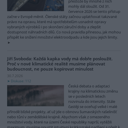
přestože by mnohé z nich
mohly dál sloužit. Od 31.
července 2026 se tento přístup
začne v Evropě měnit. Členské státy začnou uplatňovat takzvané
právo na opravu, které má spotřebitelům usnadnit opravy
vybraných výrobků i po skončení záruční doby a zlepšit
dostupnost náhradních dílů. Co nová pravidla přinesou, jak mohou
přispět ke snížení množství elektroodpadu a kde jsou jejich limity.
Jiří Svoboda: Každá kapka vody má dobře posloužit.
Proč v nové klimatické realitě musíme plánovat
budoucnost, ne pouze kopírovat minulost
30.7.2026
Diskuse: 112
Česká debata o adaptaci
krajiny na klimatickou změnu
se v posledních letech
rozvinula do intenzity. Stále
častěji se oceňují velké i malé
přírodě blízké projekty, ať už jde o obnovu šumavských rašelinišť
nebo tůní v zemědělské krajině. Abychom však z omezeného
množství vody, které na území České republiky naprší, vytěžili
maximum, musíme opustit intuitivní krátkozraké nadšení a přejít k