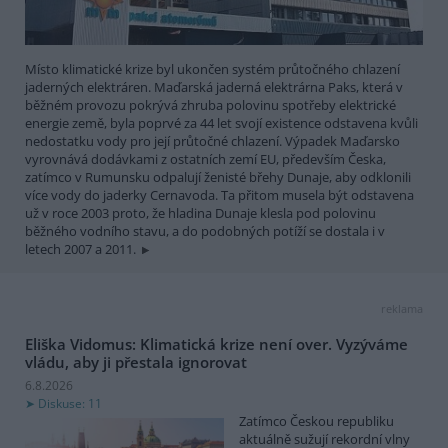
Místo klimatické krize byl ukončen systém průtočného chlazení
jaderných elektráren. Maďarská jaderná elektrárna Paks, která v
běžném provozu pokrývá zhruba polovinu spotřeby elektrické
energie země, byla poprvé za 44 let svojí existence odstavena kvůli
nedostatku vody pro její průtočné chlazení. Výpadek Maďarsko
vyrovnává dodávkami z ostatních zemí EU, především Česka,
zatímco v Rumunsku odpalují ženisté břehy Dunaje, aby odklonili
více vody do jaderky Cernavoda. Ta přitom musela být odstavena
už v roce 2003 proto, že hladina Dunaje klesla pod polovinu
běžného vodního stavu, a do podobných potíží se dostala i v
letech 2007 a 2011.
reklama
Eliška Vidomus: Klimatická krize není over. Vyzýváme
vládu, aby ji přestala ignorovat
6.8.2026
Diskuse: 11
Zatímco Českou republiku
aktuálně sužují rekordní vlny