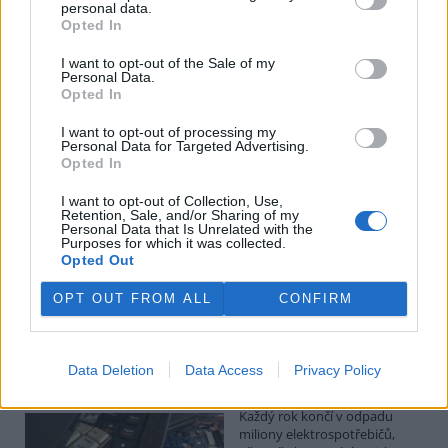
Kilian Kaminski: Evropa slibuje právo na opravu.
personal data.
Budou ale opravy skutečně levnější?
Opted In
1.8.2026
I want to opt-out of the Sale of my
Diskuse: 41
Personal Data.
Členské státy nyní převádějí
Opted In
novou evropskou směrnici o
právu na opravu do své
I want to opt-out of processing my
legislativy. Podle společnosti
Personal Data for Targeted Advertising.
refurbed, evropským
Opted In
marketplace s repasovanou elektronikou, však mohou i po
zavedení nových pravidel zůstat náklady na opravy natolik vysoké,
I want to opt-out of Collection, Use,
že pro spotřebitele bude stále výhodnější koupit nové zařízení.
Retention, Sale, and/or Sharing of my
Směrnice má přitom usnadnit opravy elektroniky i po skončení
Personal Data that Is Unrelated with the
Purposes for which it was collected.
záruční doby, zlepšit dostupnost náhradních dílů a zabránit
Opted Out
výrobcům, aby zásahy do zařízení zbytečně komplikovali nebo
znemožňovali. Nestanovuje však konkrétní cenový limit ani
způsob výpočtu ceny náhradních dílů a oprav.
OPT OUT FROM ALL
CONFIRM
David Chytil: Právo na opravu přichází
Data Deletion
Data Access
Privacy Policy
31.7.2026
Diskuse: 32
Každý rok končí v odpadu
miliony elektrospotřebičů,