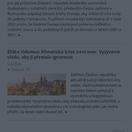
pro její průtočné chlazení. Výpadek Maďarsko vyrovnává
dodávkami z ostatních zemí EU, především Česka, zatímco v
Rumunsku odpalují ženisté břehy Dunaje, aby odklonili více vody
do jaderky Cernavoda. Ta přitom musela být odstavena už v roce
2003 proto, že hladina Dunaje klesla pod polovinu běžného
vodního stavu, a do podobných potíží se dostala i v letech 2007 a
2011.
Eliška Vidomus: Klimatická krize není over. Vyzýváme
vládu, aby ji přestala ignorovat
6.8.2026
Diskuse: 52
Zatímco Českou republiku
aktuálně sužují rekordní vlny
veder, vládní představitelé se
namísto řešení uchylují k
výsměchu a bagatelizaci
problematiky. Vyzýváme vládu, aby přestala problém přehlížet a
nabídla obyvatelům skutečnou vizi a strategický plán, jak vedra
přežít i za deset nebo dvacet let.
reklama