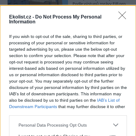
Podle výstupů zprávy EIB pro
Ministerstvo pro místní rozvoj
se to týká přibližně 1,1 milionu lidí, tedy zhruba 40 % osob žijících v
Ekolist.cz -
Do Not Process My Personal
nájmu. K řešení krize dostupnosti bydlení je kromě nové výstavby
Information
nutné systematicky využívat také renovace stávajících budov. Ty
mohou nabídnout kvalitní bydlení, například díky využití objektů v
centrech obcí, a zároveň snižovat jeho dlouhodobé provozní
If you wish to opt-out of the sale, sharing to third parties, or
náklady. Desetina českých domácností totiž vydává na bydlení více
processing of your personal or sensitive information for
než 40 % svých příjmů.
targeted advertising by us, please use the below opt-out
section to confirm your selection. Please note that after your
opt-out request is processed you may continue seeing
Greenpeace: Podpora moratoria na hlubokomořskou
interest-based ads based on personal information utilized by
těžbu vzrostla na 46 států. ČR mezi nimi zatím chybí
us or personal information disclosed to third parties prior to
4.8.2026
your opt-out. You may separately opt-out of the further
Diskuse: 3
disclosure of your personal information by third parties on the
Přes víkend skončilo 31. Valné
shromáždění Mezinárodního
IAB’s list of downstream participants. This information may
úřadu pro mořské dno (ISA),
also be disclosed by us to third parties on the
IAB’s List of
kde měla své zastoupení i
Downstream Participants
that may further disclose it to other
Česká republika. Zasedání
third parties.
skončilo zklamáním, protože se vládám členských států nepodařilo
jasně deklarovat, že snahy o nezákonnou hlubinnou těžbu
Personal Data Processing Opt Outs
nebudou tolerovány.