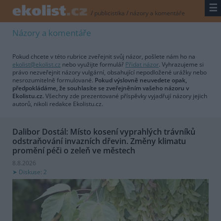
☰
/
publicistika
/
názory a komentáře
Názory a komentáře
Pokud chcete v této rubrice zveřejnit svůj názor, pošlete nám ho na
ekolist@ekolist.cz
nebo využijte formulář
Přidat názor
. Vyhrazujeme si
právo nezveřejnit názory vulgární, obsahující nepodložené urážky nebo
nesrozumitelně formulované.
Pokud výslovně neuvedete opak,
předpokládáme, že souhlasíte se zveřejněním vašeho názoru v
Ekolistu.cz.
Všechny zde prezentované příspěvky vyjadřují názory jejich
autorů, nikoli redakce Ekolistu.cz.
Dalibor Dostál: Místo kosení vyprahlých trávníků
odstraňování invazních dřevin. Změny klimatu
promění péči o zeleň ve městech
8.8.2026
Diskuse: 2