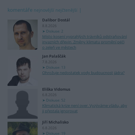
komentáře
nejnovější
nejčtenější
Dalibor Dostál
8.8.2026
Diskuse: 2
Místo kosení vyprahlých trávníků odstraňování
invazních dřevin. Změny klimatu promění péči
o zeleň ve městech
Jan Palaščák
7.8.2026
Diskuse: 13
Ohrožuje nedostatek vody budoucnost jádra?
Eliška Vidomus
6.8.2026
Diskuse: 52
Klimatická krize není over. Vyzýváme vládu, aby
ji přestala ignorovat
Jiří Michalisko
6.8.2026
Diskuse: 19