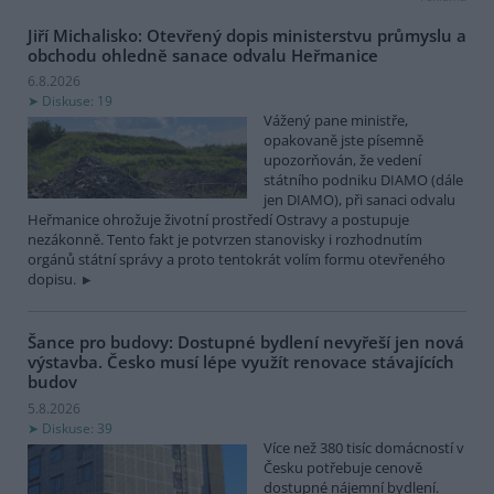
Jiří Michalisko: Otevřený dopis ministerstvu průmyslu a
obchodu ohledně sanace odvalu Heřmanice
6.8.2026
Diskuse: 19
Vážený pane ministře,
opakovaně jste písemně
upozorňován, že vedení
státního podniku DIAMO (dále
jen DIAMO), při sanaci odvalu
Heřmanice ohrožuje životní prostředí Ostravy a postupuje
nezákonně. Tento fakt je potvrzen stanovisky i rozhodnutím
orgánů státní správy a proto tentokrát volím formu otevřeného
dopisu.
Šance pro budovy: Dostupné bydlení nevyřeší jen nová
výstavba. Česko musí lépe využít renovace stávajících
budov
5.8.2026
Diskuse: 39
Více než 380 tisíc domácností v
Česku potřebuje cenově
dostupné nájemní bydlení.