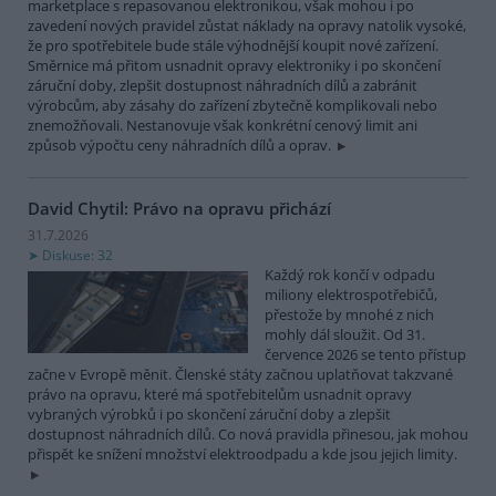
marketplace s repasovanou elektronikou, však mohou i po
zavedení nových pravidel zůstat náklady na opravy natolik vysoké,
že pro spotřebitele bude stále výhodnější koupit nové zařízení.
Směrnice má přitom usnadnit opravy elektroniky i po skončení
záruční doby, zlepšit dostupnost náhradních dílů a zabránit
výrobcům, aby zásahy do zařízení zbytečně komplikovali nebo
znemožňovali. Nestanovuje však konkrétní cenový limit ani
způsob výpočtu ceny náhradních dílů a oprav.
David Chytil: Právo na opravu přichází
31.7.2026
Diskuse: 32
Každý rok končí v odpadu
miliony elektrospotřebičů,
přestože by mnohé z nich
mohly dál sloužit. Od 31.
července 2026 se tento přístup
začne v Evropě měnit. Členské státy začnou uplatňovat takzvané
právo na opravu, které má spotřebitelům usnadnit opravy
vybraných výrobků i po skončení záruční doby a zlepšit
dostupnost náhradních dílů. Co nová pravidla přinesou, jak mohou
přispět ke snížení množství elektroodpadu a kde jsou jejich limity.