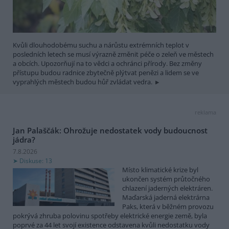
Kvůli dlouhodobému suchu a nárůstu extrémních teplot v
posledních letech se musí výrazně změnit péče o zeleň ve městech
a obcích. Upozorňují na to vědci a ochránci přírody. Bez změny
přístupu budou radnice zbytečně plýtvat penězi a lidem se ve
vyprahlých městech budou hůř zvládat vedra.
reklama
Jan Palaščák: Ohrožuje nedostatek vody budoucnost
jádra?
7.8.2026
Diskuse: 13
Místo klimatické krize byl
ukončen systém průtočného
chlazení jaderných elektráren.
Maďarská jaderná elektrárna
Paks, která v běžném provozu
pokrývá zhruba polovinu spotřeby elektrické energie země, byla
poprvé za 44 let svojí existence odstavena kvůli nedostatku vody