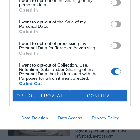
I want to opt-out of the Sharing of my
personal data.
Luboš Pavlovič: Veřejnost může do poloviny srpna
Opted In
připomínkovat plavební kanál u Přelouče
3.8.2026
I want to opt-out of the Sale of my
Personal Data.
Diskuse: 16
Opted In
Ministerstvo životního
prostředí oznámilo 14.
července 2026 zahájení
I want to opt-out of processing my
Personal Data for Targeted Advertising.
zjišťovacího řízení pro záměr
Opted In
„Stupeň Přelouč II“ za asi 3,3
miliardy korun, který má prodloužit splavnost Labe o 23 kilometrů
I want to opt-out of Collection, Use,
do Pardubic. Veřejnost může své vyjádření k vlivům této stavby na
Retention, Sale, and/or Sharing of my
životní prostředí poslat ministerstvu do 13. srpna 2026.
Personal Data that Is Unrelated with the
Purposes for which it was collected.
Opted Out
Kilian Kaminski: Evropa slibuje právo na opravu.
Budou ale opravy skutečně levnější?
OPT OUT FROM ALL
CONFIRM
1.8.2026
Diskuse: 42
Členské státy nyní převádějí
Data Deletion
Data Access
Privacy Policy
novou evropskou směrnici o
právu na opravu do své
legislativy. Podle společnosti
refurbed, evropským