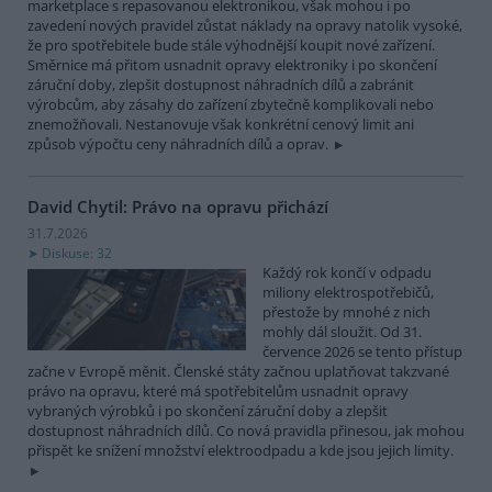
marketplace s repasovanou elektronikou, však mohou i po
zavedení nových pravidel zůstat náklady na opravy natolik vysoké,
že pro spotřebitele bude stále výhodnější koupit nové zařízení.
Směrnice má přitom usnadnit opravy elektroniky i po skončení
záruční doby, zlepšit dostupnost náhradních dílů a zabránit
výrobcům, aby zásahy do zařízení zbytečně komplikovali nebo
znemožňovali. Nestanovuje však konkrétní cenový limit ani
způsob výpočtu ceny náhradních dílů a oprav.
David Chytil: Právo na opravu přichází
31.7.2026
Diskuse: 32
Každý rok končí v odpadu
miliony elektrospotřebičů,
přestože by mnohé z nich
mohly dál sloužit. Od 31.
července 2026 se tento přístup
začne v Evropě měnit. Členské státy začnou uplatňovat takzvané
právo na opravu, které má spotřebitelům usnadnit opravy
vybraných výrobků i po skončení záruční doby a zlepšit
dostupnost náhradních dílů. Co nová pravidla přinesou, jak mohou
přispět ke snížení množství elektroodpadu a kde jsou jejich limity.