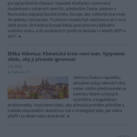
pro její průtočné chlazení. Výpadek Maďarsko vyrovnává
dodávkami z ostatních zemí EU, především Česka, zatímco v
Rumunsku odpalují ženisté břehy Dunaje, aby odklonili více vody
do jaderky Cernavoda. Ta přitom musela být odstavena už v roce
2003 proto, že hladina Dunaje klesla pod polovinu běžného
vodního stavu, a do podobných potíží se dostala i v letech 2007 a
2011.
Eliška Vidomus: Klimatická krize není over. Vyzýváme
vládu, aby ji přestala ignorovat
6.8.2026
Diskuse: 51
Zatímco Českou republiku
aktuálně sužují rekordní vlny
veder, vládní představitelé se
namísto řešení uchylují k
výsměchu a bagatelizaci
problematiky. Vyzýváme vládu, aby přestala problém přehlížet a
nabídla obyvatelům skutečnou vizi a strategický plán, jak vedra
přežít i za deset nebo dvacet let.
reklama