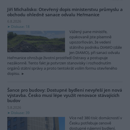
Jiří Michalisko: Otevřený dopis ministerstvu průmyslu a
obchodu ohledně sanace odvalu Heřmanice
6.8.2026
Diskuse: 18
Vážený pane ministře,
opakovaně jste písemně
upozorňován, že vedení
státního podniku DIAMO (dále
jen DIAMO), při sanaci odvalu
Heřmanice ohrožuje životní prostředí Ostravy a postupuje
nezákonně. Tento fakt je potvrzen stanovisky i rozhodnutím
orgánů státní správy a proto tentokrát volím formu otevřeného
dopisu.
Šance pro budovy: Dostupné bydlení nevyřeší jen nová
výstavba. Česko musí lépe využít renovace stávajících
budov
5.8.2026
Diskuse: 39
Více než 380 tisíc domácností v
Česku potřebuje cenově
dostupné nájemní bydlení.