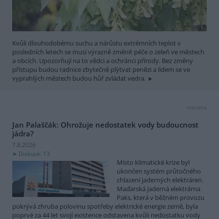
Kvůli dlouhodobému suchu a nárůstu extrémních teplot v
posledních letech se musí výrazně změnit péče o zeleň ve městech
a obcích. Upozorňují na to vědci a ochránci přírody. Bez změny
přístupu budou radnice zbytečně plýtvat penězi a lidem se ve
vyprahlých městech budou hůř zvládat vedra.
reklama
Jan Palaščák: Ohrožuje nedostatek vody budoucnost
jádra?
7.8.2026
Diskuse: 13
Místo klimatické krize byl
ukončen systém průtočného
chlazení jaderných elektráren.
Maďarská jaderná elektrárna
Paks, která v běžném provozu
pokrývá zhruba polovinu spotřeby elektrické energie země, byla
poprvé za 44 let svojí existence odstavena kvůli nedostatku vody