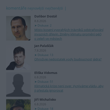
komentáře
nejnovější
nejčtenější
Dalibor Dostál
8.8.2026
Diskuse: 2
Místo kosení vyprahlých trávníků odstraňování
invazních dřevin. Změny klimatu promění péči
o zeleň ve městech
Jan Palaščák
7.8.2026
Diskuse: 13
Ohrožuje nedostatek vody budoucnost jádra?
Eliška Vidomus
6.8.2026
Diskuse: 51
Klimatická krize není over. Vyzýváme vládu, aby
ji přestala ignorovat
Jiří Michalisko
6.8.2026
Diskuse: 18