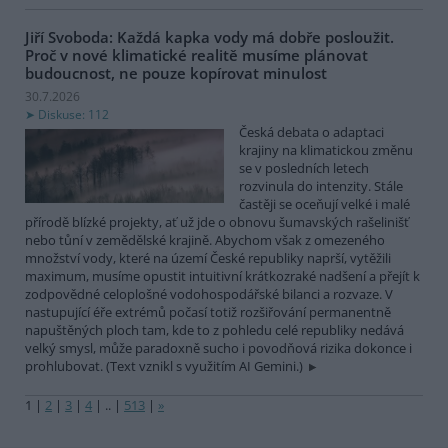
Jiří Svoboda: Každá kapka vody má dobře posloužit.
Proč v nové klimatické realitě musíme plánovat
budoucnost, ne pouze kopírovat minulost
30.7.2026
Diskuse: 112
Česká debata o adaptaci
krajiny na klimatickou změnu
se v posledních letech
rozvinula do intenzity. Stále
častěji se oceňují velké i malé
přírodě blízké projekty, ať už jde o obnovu šumavských rašelinišť
nebo tůní v zemědělské krajině. Abychom však z omezeného
množství vody, které na území České republiky naprší, vytěžili
maximum, musíme opustit intuitivní krátkozraké nadšení a přejít k
zodpovědné celoplošné vodohospodářské bilanci a rozvaze. V
nastupující éře extrémů počasí totiž rozšiřování permanentně
napuštěných ploch tam, kde to z pohledu celé republiky nedává
velký smysl, může paradoxně sucho i povodňová rizika dokonce i
prohlubovat. (Text vznikl s využitím AI Gemini.)
1
|
2
|
3
|
4
|
..
|
513
|
»