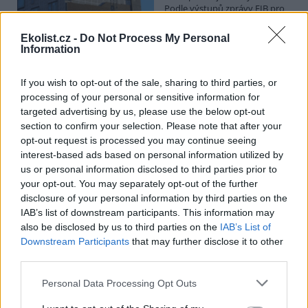
Podle výstupů zprávy EIB pro
Ministerstvo pro místní rozvoj
se to týká přibližně 1,1 milionu lidí, tedy zhruba 40 % osob žijících v
Ekolist.cz -
Do Not Process My Personal
nájmu. K řešení krize dostupnosti bydlení je kromě nové výstavby
Information
nutné systematicky využívat také renovace stávajících budov. Ty
mohou nabídnout kvalitní bydlení, například díky využití objektů v
centrech obcí, a zároveň snižovat jeho dlouhodobé provozní
If you wish to opt-out of the sale, sharing to third parties, or
náklady. Desetina českých domácností totiž vydává na bydlení více
processing of your personal or sensitive information for
než 40 % svých příjmů.
targeted advertising by us, please use the below opt-out
section to confirm your selection. Please note that after your
opt-out request is processed you may continue seeing
Greenpeace: Podpora moratoria na hlubokomořskou
interest-based ads based on personal information utilized by
těžbu vzrostla na 46 států. ČR mezi nimi zatím chybí
us or personal information disclosed to third parties prior to
4.8.2026
your opt-out. You may separately opt-out of the further
Diskuse: 3
disclosure of your personal information by third parties on the
Přes víkend skončilo 31. Valné
shromáždění Mezinárodního
IAB’s list of downstream participants. This information may
úřadu pro mořské dno (ISA),
also be disclosed by us to third parties on the
IAB’s List of
kde měla své zastoupení i
Downstream Participants
that may further disclose it to other
Česká republika. Zasedání
third parties.
skončilo zklamáním, protože se vládám členských států nepodařilo
jasně deklarovat, že snahy o nezákonnou hlubinnou těžbu
Personal Data Processing Opt Outs
nebudou tolerovány.