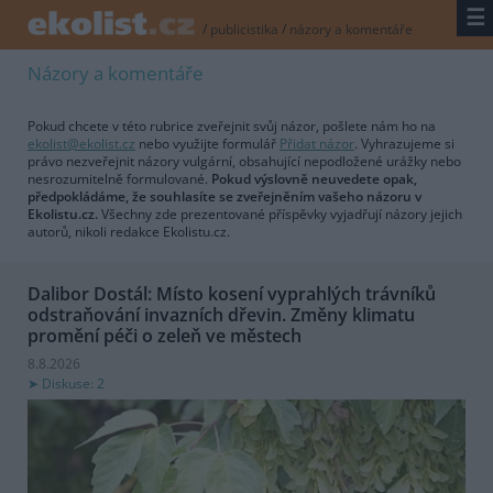
☰
/
publicistika
/
názory a komentáře
Názory a komentáře
Pokud chcete v této rubrice zveřejnit svůj názor, pošlete nám ho na
ekolist@ekolist.cz
nebo využijte formulář
Přidat názor
. Vyhrazujeme si
právo nezveřejnit názory vulgární, obsahující nepodložené urážky nebo
nesrozumitelně formulované.
Pokud výslovně neuvedete opak,
předpokládáme, že souhlasíte se zveřejněním vašeho názoru v
Ekolistu.cz.
Všechny zde prezentované příspěvky vyjadřují názory jejich
autorů, nikoli redakce Ekolistu.cz.
Dalibor Dostál: Místo kosení vyprahlých trávníků
odstraňování invazních dřevin. Změny klimatu
promění péči o zeleň ve městech
8.8.2026
Diskuse: 2