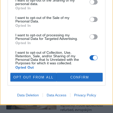
I want to opt-out of the Sharing of my
personal data.
Luboš Pavlovič: Veřejnost může do poloviny srpna
Opted In
připomínkovat plavební kanál u Přelouče
3.8.2026
I want to opt-out of the Sale of my
Personal Data.
Diskuse: 16
Opted In
Ministerstvo životního
prostředí oznámilo 14.
července 2026 zahájení
I want to opt-out of processing my
Personal Data for Targeted Advertising.
zjišťovacího řízení pro záměr
Opted In
„Stupeň Přelouč II“ za asi 3,3
miliardy korun, který má prodloužit splavnost Labe o 23 kilometrů
I want to opt-out of Collection, Use,
do Pardubic. Veřejnost může své vyjádření k vlivům této stavby na
Retention, Sale, and/or Sharing of my
životní prostředí poslat ministerstvu do 13. srpna 2026.
Personal Data that Is Unrelated with the
Purposes for which it was collected.
Opted Out
Kilian Kaminski: Evropa slibuje právo na opravu.
Budou ale opravy skutečně levnější?
OPT OUT FROM ALL
CONFIRM
1.8.2026
Diskuse: 42
Členské státy nyní převádějí
Data Deletion
Data Access
Privacy Policy
novou evropskou směrnici o
právu na opravu do své
legislativy. Podle společnosti
refurbed, evropským