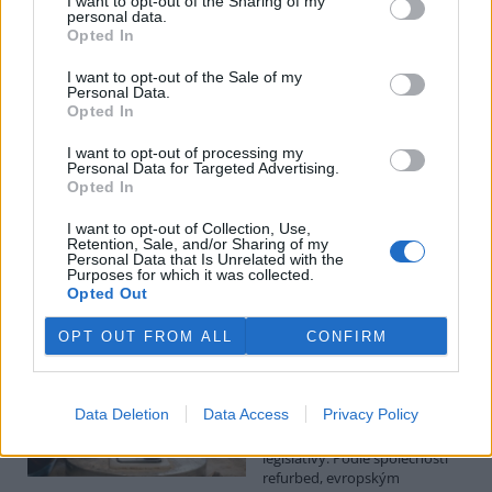
I want to opt-out of the Sharing of my
personal data.
Luboš Pavlovič: Veřejnost může do poloviny srpna
Opted In
připomínkovat plavební kanál u Přelouče
3.8.2026
I want to opt-out of the Sale of my
Personal Data.
Diskuse: 16
Opted In
Ministerstvo životního
prostředí oznámilo 14.
července 2026 zahájení
I want to opt-out of processing my
Personal Data for Targeted Advertising.
zjišťovacího řízení pro záměr
Opted In
„Stupeň Přelouč II“ za asi 3,3
miliardy korun, který má prodloužit splavnost Labe o 23 kilometrů
I want to opt-out of Collection, Use,
do Pardubic. Veřejnost může své vyjádření k vlivům této stavby na
Retention, Sale, and/or Sharing of my
životní prostředí poslat ministerstvu do 13. srpna 2026.
Personal Data that Is Unrelated with the
Purposes for which it was collected.
Opted Out
Kilian Kaminski: Evropa slibuje právo na opravu.
Budou ale opravy skutečně levnější?
OPT OUT FROM ALL
CONFIRM
1.8.2026
Diskuse: 42
Členské státy nyní převádějí
Data Deletion
Data Access
Privacy Policy
novou evropskou směrnici o
právu na opravu do své
legislativy. Podle společnosti
refurbed, evropským