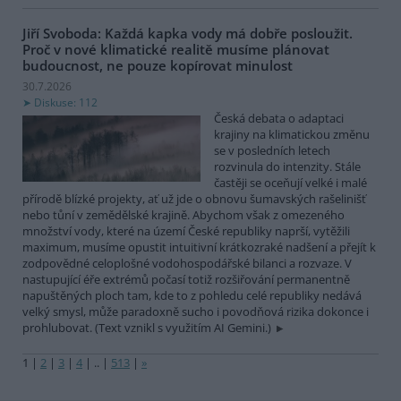
Jiří Svoboda: Každá kapka vody má dobře posloužit.
Proč v nové klimatické realitě musíme plánovat
budoucnost, ne pouze kopírovat minulost
30.7.2026
Diskuse: 112
Česká debata o adaptaci
krajiny na klimatickou změnu
se v posledních letech
rozvinula do intenzity. Stále
častěji se oceňují velké i malé
přírodě blízké projekty, ať už jde o obnovu šumavských rašelinišť
nebo tůní v zemědělské krajině. Abychom však z omezeného
množství vody, které na území České republiky naprší, vytěžili
maximum, musíme opustit intuitivní krátkozraké nadšení a přejít k
zodpovědné celoplošné vodohospodářské bilanci a rozvaze. V
nastupující éře extrémů počasí totiž rozšiřování permanentně
napuštěných ploch tam, kde to z pohledu celé republiky nedává
velký smysl, může paradoxně sucho i povodňová rizika dokonce i
prohlubovat. (Text vznikl s využitím AI Gemini.)
1
|
2
|
3
|
4
|
..
|
513
|
»