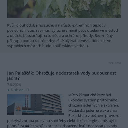
Kvůli dlouhodobému suchu a nárůstu extrémních teplot v
posledních letech se musí výrazně změnit péče o zeleň ve městech
a obcích. Upozorňují na to vědci a ochránci přírody. Bez změny
přístupu budou radnice zbytečně plýtvat penězi a lidem se ve
vyprahlých městech budou hůř zvládat vedra.
reklama
Jan Palaščák: Ohrožuje nedostatek vody budoucnost
jádra?
7.8.2026
Diskuse: 13
Místo klimatické krize byl
ukončen systém průtočného
chlazení jaderných elektráren.
Maďarská jaderná elektrárna
Paks, která v běžném provozu
pokrývá zhruba polovinu spotřeby elektrické energie země, byla
poprvé za 44 let svojí existence odstavena kvůli nedostatku vody