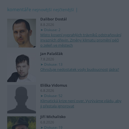
komentáře
nejnovější
nejčtenější
Dalibor Dostál
8.8.2026
Diskuse: 2
Místo kosení vyprahlých trávníků odstraňování
invazních dřevin. Změny klimatu promění péči
o zeleň ve městech
Jan Palaščák
7.8.2026
Diskuse: 13
Ohrožuje nedostatek vody budoucnost jádra?
Eliška Vidomus
6.8.2026
Diskuse: 52
Klimatická krize není over. Vyzýváme vládu, aby
ji přestala ignorovat
Jiří Michalisko
6.8.2026
Diskuse: 19