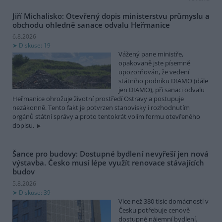
Jiří Michalisko: Otevřený dopis ministerstvu průmyslu a
obchodu ohledně sanace odvalu Heřmanice
6.8.2026
Diskuse: 19
Vážený pane ministře,
opakovaně jste písemně
upozorňován, že vedení
státního podniku DIAMO (dále
jen DIAMO), při sanaci odvalu
Heřmanice ohrožuje životní prostředí Ostravy a postupuje
nezákonně. Tento fakt je potvrzen stanovisky i rozhodnutím
orgánů státní správy a proto tentokrát volím formu otevřeného
dopisu.
Šance pro budovy: Dostupné bydlení nevyřeší jen nová
výstavba. Česko musí lépe využít renovace stávajících
budov
5.8.2026
Diskuse: 39
Více než 380 tisíc domácností v
Česku potřebuje cenově
dostupné nájemní bydlení.