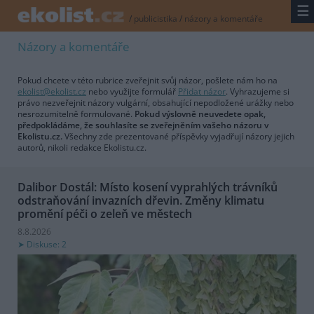
☰
/
publicistika
/
názory a komentáře
Názory a komentáře
Pokud chcete v této rubrice zveřejnit svůj názor, pošlete nám ho na
ekolist@ekolist.cz
nebo využijte formulář
Přidat názor
. Vyhrazujeme si
právo nezveřejnit názory vulgární, obsahující nepodložené urážky nebo
nesrozumitelně formulované.
Pokud výslovně neuvedete opak,
předpokládáme, že souhlasíte se zveřejněním vašeho názoru v
Ekolistu.cz.
Všechny zde prezentované příspěvky vyjadřují názory jejich
autorů, nikoli redakce Ekolistu.cz.
Dalibor Dostál: Místo kosení vyprahlých trávníků
odstraňování invazních dřevin. Změny klimatu
promění péči o zeleň ve městech
8.8.2026
Diskuse: 2