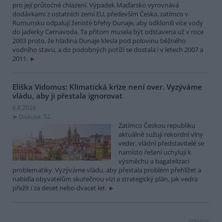
pro její průtočné chlazení. Výpadek Maďarsko vyrovnává
dodávkami z ostatních zemí EU, především Česka, zatímco v
Rumunsku odpalují ženisté břehy Dunaje, aby odklonili více vody
do jaderky Cernavoda. Ta přitom musela být odstavena už v roce
2003 proto, že hladina Dunaje klesla pod polovinu běžného
vodního stavu, a do podobných potíží se dostala i v letech 2007 a
2011.
Eliška Vidomus: Klimatická krize není over. Vyzýváme
vládu, aby ji přestala ignorovat
6.8.2026
Diskuse: 52
Zatímco Českou republiku
aktuálně sužují rekordní vlny
veder, vládní představitelé se
namísto řešení uchylují k
výsměchu a bagatelizaci
problematiky. Vyzýváme vládu, aby přestala problém přehlížet a
nabídla obyvatelům skutečnou vizi a strategický plán, jak vedra
přežít i za deset nebo dvacet let.
reklama