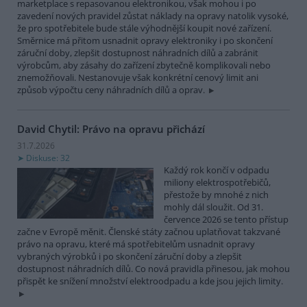
marketplace s repasovanou elektronikou, však mohou i po
zavedení nových pravidel zůstat náklady na opravy natolik vysoké,
že pro spotřebitele bude stále výhodnější koupit nové zařízení.
Směrnice má přitom usnadnit opravy elektroniky i po skončení
záruční doby, zlepšit dostupnost náhradních dílů a zabránit
výrobcům, aby zásahy do zařízení zbytečně komplikovali nebo
znemožňovali. Nestanovuje však konkrétní cenový limit ani
způsob výpočtu ceny náhradních dílů a oprav.
David Chytil: Právo na opravu přichází
31.7.2026
Diskuse: 32
Každý rok končí v odpadu
miliony elektrospotřebičů,
přestože by mnohé z nich
mohly dál sloužit. Od 31.
července 2026 se tento přístup
začne v Evropě měnit. Členské státy začnou uplatňovat takzvané
právo na opravu, které má spotřebitelům usnadnit opravy
vybraných výrobků i po skončení záruční doby a zlepšit
dostupnost náhradních dílů. Co nová pravidla přinesou, jak mohou
přispět ke snížení množství elektroodpadu a kde jsou jejich limity.