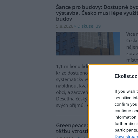
Šance pro budovy: Dostupné byd
výstavba. Česko musí lépe využít
budov
Diskuse: 39
5.8.2026
Více 
Česku
nájem
zpráv
místn
1,1 milionu lidí, tedy zhruba 40 % osob
krize dostupnosti bydlení je kromě no
Ekolist.cz
systematicky využívat také renovace s
nabídnout kvalitní bydlení, například d
If you wish 
obcí, a zároveň snižovat jeho dlouhod
sensitive in
Desetina českých domácností totiž vyd
confirm you
svých příjmů.
continue se
information 
further disc
Greenpeace: Podpora moratori
participants
těžbu vzrostla na 46 států. ČR m
Downstream 