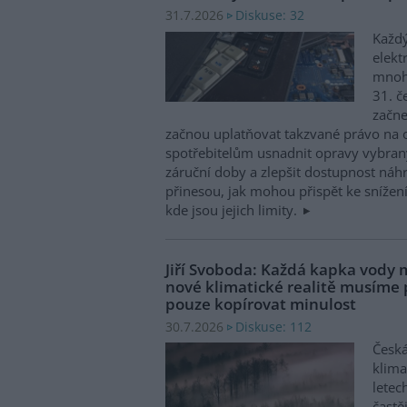
Diskuse: 32
31.7.2026
Každý
elekt
mnohé
31. č
začne
začnou uplatňovat takzvané právo na 
spotřebitelům usnadnit opravy vybran
záruční doby a zlepšit dostupnost náhr
přinesou, jak mohou přispět ke snížen
kde jsou jejich limity.
Jiří Svoboda: Každá kapka vody m
nové klimatické realitě musíme
pouze kopírovat minulost
Diskuse: 112
30.7.2026
Česká
klima
letec
častě