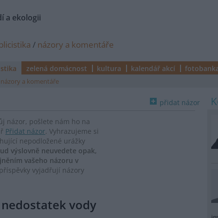
í a ekologii
licistika
/
názory a komentáře
istika
zelená domácnost
kultura
kalendář akcí
fotobank
názory a komentáře
přidat názor
vůj názor, pošlete nám ho na
ář
Přidat názor
. Vyhrazujeme si
ahující nepodložené urážky
ud výslovně neuvedete opak,
ejněním vašeho názoru v
říspěvky vyjadřují názory
e nedostatek vody
ig