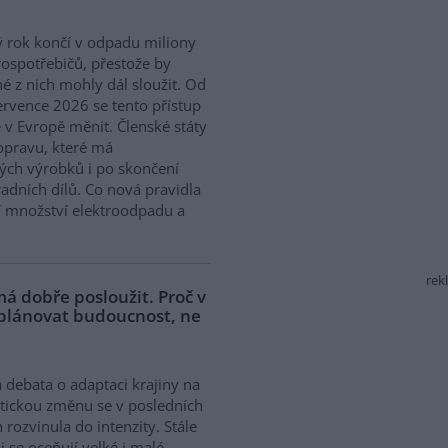
 rok končí v odpadu miliony
rospotřebičů, přestože by
 z nich mohly dál sloužit. Od
ervence 2026 se tento přístup
 v Evropě měnit. Členské státy
opravu, které má
ých výrobků i po skončení
adních dílů. Co nová pravidla
í množství elektroodpadu a
rek
á dobře posloužit. Proč v
 plánovat budoucnost, ne
 debata o adaptaci krajiny na
tickou změnu se v posledních
h rozvinula do intenzity. Stále
ji se oceňují velké i malé