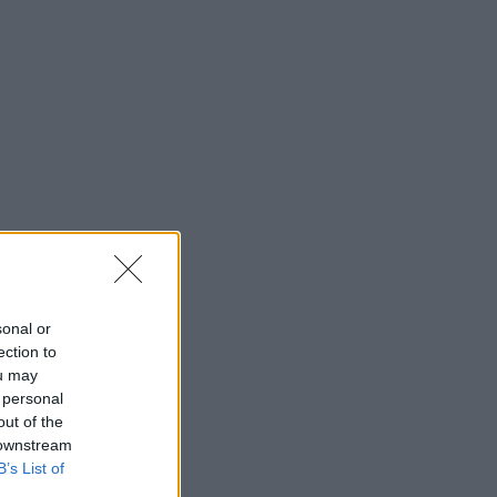
sonal or
ection to
ou may
 personal
out of the
 downstream
B’s List of