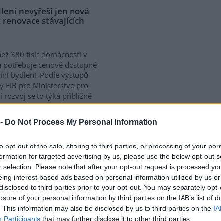
lení nevyřeší jen nová
 renovace stávajících
než 380 tisíc domácností v
 potřebuje cenově dostupné
ní bydlení. Podle výstupů
y EIB pro Ministerstvo pro
í rozvoj se to týká přibližně
 žijících v nájmu. K řešení
vé výstavby nutné
 -
Do Not Process My Personal Information
távajících budov. Ty mohou
íky využití objektů v centrech
to opt-out of the sale, sharing to third parties, or processing of your per
obé provozní náklady.
formation for targeted advertising by us, please use the below opt-out s
ává na bydlení více než 40 %
r selection. Please note that after your opt-out request is processed y
eing interest-based ads based on personal information utilized by us or
disclosed to third parties prior to your opt-out. You may separately opt-
losure of your personal information by third parties on the IAB’s list of
a na hlubokomořskou
. This information may also be disclosed by us to third parties on the
IA
ezi nimi zatím chybí
Participants
that may further disclose it to other third parties.