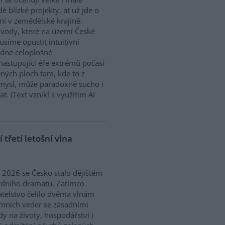
dě blízké projekty, ať už jde o
í v zemědělské krajině.
ody, které na území České
síme opustit intuitivní
ědné celoplošné
nastupující éře extrémů počasí
ných ploch tam, kde to z
smysl, může paradoxně sucho i
. (Text vznikl s využitím AI
třetí letošní vlna
ě 2026 se Česko stalo dějištěm
rdního dramatu. Zatímco
telstvo čelilo dvěma vlnám
mních veder se zásadními
y na životy, hospodářství i