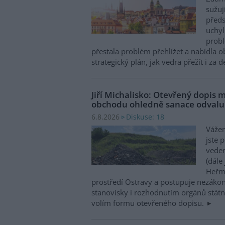
sužuj
předs
uchyl
probl
přestala problém přehlížet a nabídla 
strategický plán, jak vedra přežít i za 
Jiří Michalisko: Otevřený dopis 
obchodu ohledně sanace odval
Diskuse: 18
6.8.2026
Vážen
jste 
veden
(dále
Heřma
prostředí Ostravy a postupuje nezákon
stanovisky i rozhodnutím orgánů státní
volím formu otevřeného dopisu.