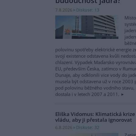
budoucnost jádra?
Diskuse: 13
7.8.2026
Místo
systé
jader
jader
běžn
polovinu spotřeby elektrické energie z
svojí existence odstavena kvůli nedost
chlazení. Výpadek Maďarsko vyrovnáv
EU, především Česka, zatímco v Rumun
Dunaje, aby odklonili více vody do ja
musela být odstavena už v roce 2003 p
pod polovinu běžného vodního stavu, 
dostala i v letech 2007 a 2011.
Eliška Vidomus: Klimatická kriz
vládu, aby ji přestala ignorovat
Diskuse: 32
6.8.2026
Zatím