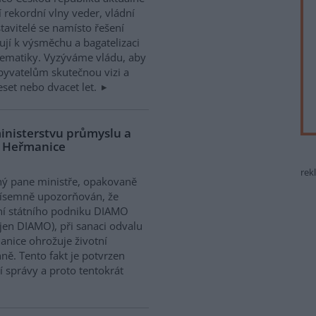
í rekordní vlny veder, vládní
tavitelé se namísto řešení
ují k výsměchu a bagatelizaci
ematiky. Vyzýváme vládu, aby
obyvatelům skutečnou vizi a
deset nebo dvacet let.
ministerstvu průmyslu a
u Heřmanice
rek
ý pane ministře, opakovaně
písemně upozorňován, že
í státního podniku DIAMO
 jen DIAMO), při sanaci odvalu
nice ohrožuje životní
ně. Tento fakt je potvrzen
 správy a proto tentokrát