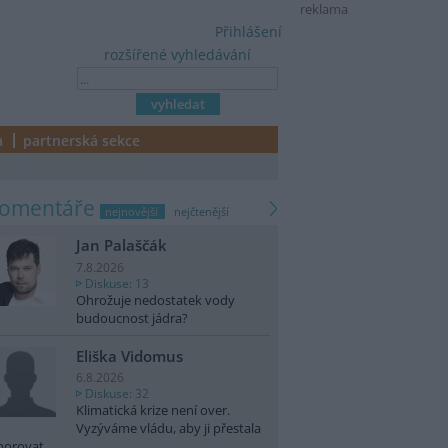
reklama
Přihlášení
rozšířené vyhledávání
a
partnerská sekce
komentáře
nejnovější
nejčtenější
Jan Palaščák
7.8.2026
Diskuse: 13
Ohrožuje nedostatek vody
budoucnost jádra?
Eliška Vidomus
6.8.2026
Diskuse: 32
Klimatická krize není over.
Vyzýváme vládu, aby ji přestala
norovat