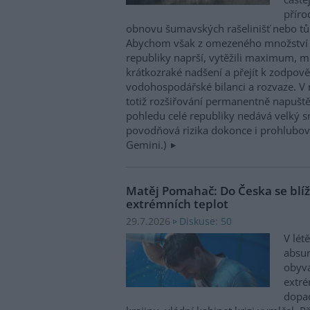
příro
obnovu šumavských rašelinišť nebo tůn
Abychom však z omezeného množství v
republiky naprší, vytěžili maximum, mu
krátkozraké nadšení a přejít k zodpov
vodohospodářské bilanci a rozvaze. V 
totiž rozšiřování permanentně napuště
pohledu celé republiky nedává velký 
povodňová rizika dokonce i prohlubovat
Gemini.)
Matěj Pomahač: Do Česka se blíží 
extrémních teplot
Diskuse: 50
29.7.2026
V lét
absu
obyva
extré
dopad