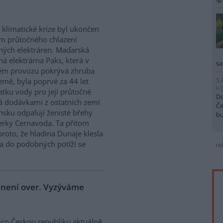
 klimatické krize byl ukončen
m průtočného chlazení
ných elektráren. Maďarská
ná elektrárna Paks, která v
sa
ém provozu pokrývá zhruba
5.
emě, byla poprvé za 44 let
atku vody pro její průtočné
Do
á dodávkami z ostatních zemí
Če
sku odpalují ženisté břehy
b
derky Cernavoda. Ta přitom
roto, že hladina Dunaje klesla
a do podobných potíží se
re
e není over. Vyzýváme
co Českou republiku aktuálně