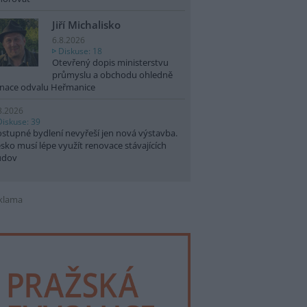
Jiří Michalisko
6.8.2026
Diskuse: 18
Otevřený dopis ministerstvu
průmyslu a obchodu ohledně
nace odvalu Heřmanice
8.2026
Diskuse: 39
stupné bydlení nevyřeší jen nová výstavba.
sko musí lépe využít renovace stávajících
udov
klama