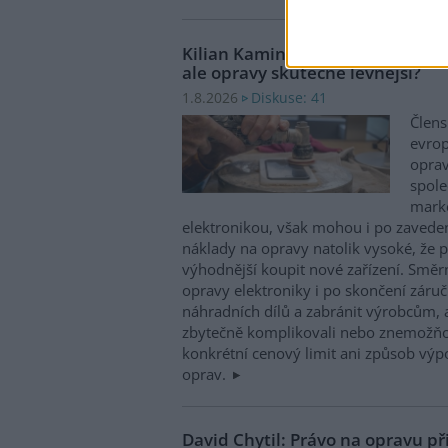
Kilian Kaminski: Evropa slibuje
ale opravy skutečně levnější?
Diskuse: 41
1.8.2026
Člens
evrop
oprav
spole
marke
elektronikou, však mohou i po zaveden
náklady na opravy natolik vysoké, že p
výhodnější koupit nové zařízení. Směr
opravy elektroniky i po skončení záruč
náhradních dílů a zabránit výrobcům, 
zbytečně komplikovali nebo znemožňo
konkrétní cenový limit ani způsob výp
oprav.
David Chytil: Právo na opravu př