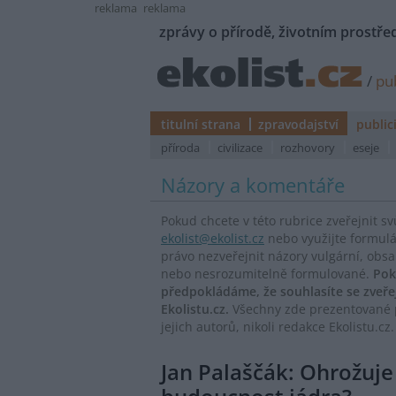
reklama
reklama
zprávy o přírodě, životním prostřed
/
pub
titulní strana
zpravodajství
public
příroda
civilizace
rozhovory
eseje
Názory a komentáře
Pokud chcete v této rubrice zveřejnit s
ekolist@ekolist.cz
nebo využijte formul
právo nezveřejnit názory vulgární, obs
nebo nesrozumitelně formulované.
Pok
předpokládáme, že souhlasíte se zveř
Ekolistu.cz.
Všechny zde prezentované p
jejich autorů, nikoli redakce Ekolistu.cz.
Jan Palaščák: Ohrožuj