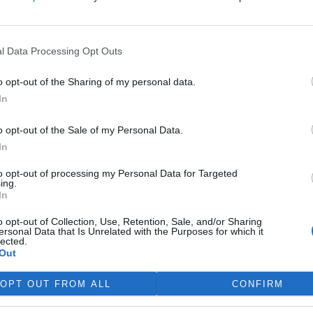
víkend skončilo 31. Valné
máždění Mezinárodního úřadu
ořské dno (ISA), kde měla své
l Data Processing Opt Outs
upení i Česká republika.
ání skončilo zklamáním,
o opt-out of the Sharing of my personal data.
dařilo jasně deklarovat, že
In
 nebudou tolerovány.
o opt-out of the Sale of my Personal Data.
In
do poloviny srpna
 Přelouče
to opt-out of processing my Personal Data for Targeted
ing.
In
terstvo životního prostředí
ilo 14. července 2026
o opt-out of Collection, Use, Retention, Sale, and/or Sharing
ení zjišťovacího řízení pro
ersonal Data that Is Unrelated with the Purposes for which it
lected.
 „Stupeň Přelouč II“ za asi 3,3
Out
rdy korun, který má prodloužit
ubic. Veřejnost může své
OPT OUT FROM ALL
CONFIRM
ní prostředí poslat