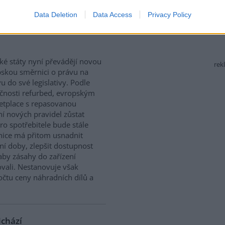
Data Deletion
Data Access
Privacy Policy
 právo na opravu. Budou
ké státy nyní převádějí novou
rek
skou směrnici o právu na
u do své legislativy. Podle
čnosti refurbed, evropským
tplace s repasovanou
í nových pravidel zůstat
ro spotřebitele bude stále
nice má přitom usnadnit
ní doby, zlepšit dostupnost
aby zásahy do zařízení
vali. Nestanovuje však
očtu ceny náhradních dílů a
ichází