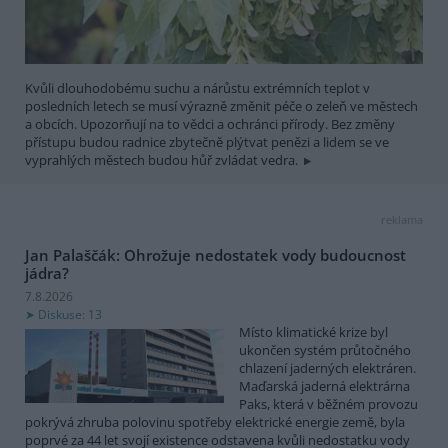
Kvůli dlouhodobému suchu a nárůstu extrémních teplot v
posledních letech se musí výrazně změnit péče o zeleň ve městech
a obcích. Upozorňují na to vědci a ochránci přírody. Bez změny
přístupu budou radnice zbytečně plýtvat penězi a lidem se ve
vyprahlých městech budou hůř zvládat vedra.
reklama
Jan Palaščák: Ohrožuje nedostatek vody budoucnost
jádra?
7.8.2026
Diskuse: 13
Místo klimatické krize byl
ukončen systém průtočného
chlazení jaderných elektráren.
Maďarská jaderná elektrárna
Paks, která v běžném provozu
pokrývá zhruba polovinu spotřeby elektrické energie země, byla
poprvé za 44 let svojí existence odstavena kvůli nedostatku vody