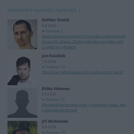
komentáře
nejnovější
nejčtenější
Dalibor Dostál
8.8.2026
Diskuse: 2
Místo kosení vyprahlých trávníků odstraňování
invazních dřevin. Změny klimatu promění péči
o zeleň ve městech
Jan Palaščák
7.8.2026
Diskuse: 13
Ohrožuje nedostatek vody budoucnost jádra?
Eliška Vidomus
6.8.2026
Diskuse: 52
Klimatická krize není over. Vyzýváme vládu, aby
ji přestala ignorovat
Jiří Michalisko
6.8.2026
Diskuse: 19