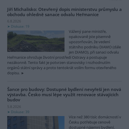
Jiří Michalisko: Otevřený dopis ministerstvu průmyslu a
obchodu ohledně sanace odvalu Heřmanice
6.8.2026
Diskuse: 19
Vážený pane ministře,
opakovaně jste písemně
upozorňován, že vedení
státního podniku DIAMO (dále
jen DIAMO), při sanaci odvalu
Heřmanice ohrožuje životní prostředí Ostravy a postupuje
nezákonně. Tento fakt je potvrzen stanovisky i rozhodnutím
orgánů státní správy a proto tentokrát volím formu otevřeného
dopisu.
Šance pro budovy: Dostupné bydlení nevyřeší jen nová
výstavba. Česko musí lépe využít renovace stávajících
budov
5.8.2026
Diskuse: 39
Více než 380 tisíc domácností v
Česku potřebuje cenově
dostupné nájemní bydlení.