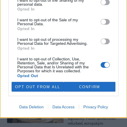
I want to opt-out of the Sharing of my
personal data.
Luboš Pavlovič: Veřejnost může do poloviny srpna
Opted In
připomínkovat plavební kanál u Přelouče
3.8.2026
I want to opt-out of the Sale of my
Personal Data.
Diskuse: 16
Opted In
Ministerstvo životního
prostředí oznámilo 14.
července 2026 zahájení
I want to opt-out of processing my
Personal Data for Targeted Advertising.
zjišťovacího řízení pro záměr
Opted In
„Stupeň Přelouč II“ za asi 3,3
miliardy korun, který má prodloužit splavnost Labe o 23 kilometrů
I want to opt-out of Collection, Use,
do Pardubic. Veřejnost může své vyjádření k vlivům této stavby na
Retention, Sale, and/or Sharing of my
životní prostředí poslat ministerstvu do 13. srpna 2026.
Personal Data that Is Unrelated with the
Purposes for which it was collected.
Opted Out
Kilian Kaminski: Evropa slibuje právo na opravu.
Budou ale opravy skutečně levnější?
OPT OUT FROM ALL
CONFIRM
1.8.2026
Diskuse: 42
Členské státy nyní převádějí
Data Deletion
Data Access
Privacy Policy
novou evropskou směrnici o
právu na opravu do své
legislativy. Podle společnosti
refurbed, evropským