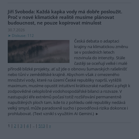
Jiří Svoboda: Každá kapka vody má dobře posloužit.
Proč v nové klimatické realitě musíme plánovat
budoucnost, ne pouze kopírovat minulost
30.7.2026
Diskuse: 112
Česká debata o adaptaci
krajiny na klimatickou změnu
se v posledních letech
rozvinula do intenzity. Stále
častěji se oceňují velké i malé
přírodě blízké projekty, ať už jde o obnovu šumavských rašelinišť
nebo tůní v zemědělské krajině. Abychom však z omezeného
množství vody, které na území České republiky naprší, vytěžili
maximum, musíme opustit intuitivní krátkozraké nadšení a přejít k
zodpovědné celoplošné vodohospodářské bilanci a rozvaze. V
nastupující éře extrémů počasí totiž rozšiřování permanentně
napuštěných ploch tam, kde to z pohledu celé republiky nedává
velký smysl, může paradoxně sucho i povodňová rizika dokonce i
prohlubovat. (Text vznikl s využitím AI Gemini.)
1
|
2
|
3
|
4
|
..
|
513
|
»