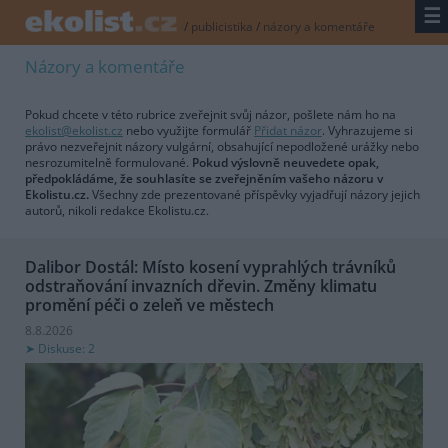
☰
/
publicistika
/
názory a komentáře
Názory a komentáře
Pokud chcete v této rubrice zveřejnit svůj názor, pošlete nám ho na
ekolist@ekolist.cz
nebo využijte formulář
Přidat názor
. Vyhrazujeme si
právo nezveřejnit názory vulgární, obsahující nepodložené urážky nebo
nesrozumitelně formulované.
Pokud výslovně neuvedete opak,
předpokládáme, že souhlasíte se zveřejněním vašeho názoru v
Ekolistu.cz.
Všechny zde prezentované příspěvky vyjadřují názory jejich
autorů, nikoli redakce Ekolistu.cz.
Dalibor Dostál: Místo kosení vyprahlých trávníků
odstraňování invazních dřevin. Změny klimatu
promění péči o zeleň ve městech
8.8.2026
Diskuse: 2