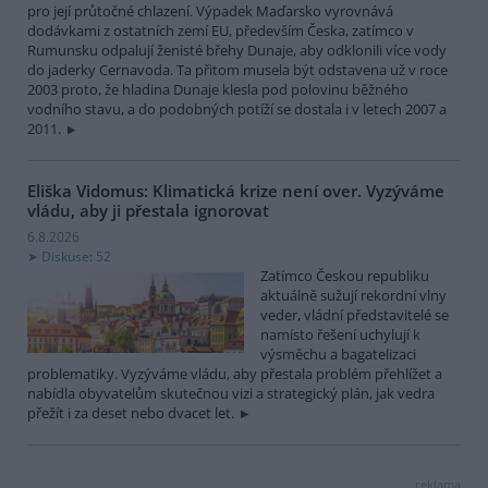
pro její průtočné chlazení. Výpadek Maďarsko vyrovnává
dodávkami z ostatních zemí EU, především Česka, zatímco v
Rumunsku odpalují ženisté břehy Dunaje, aby odklonili více vody
do jaderky Cernavoda. Ta přitom musela být odstavena už v roce
2003 proto, že hladina Dunaje klesla pod polovinu běžného
vodního stavu, a do podobných potíží se dostala i v letech 2007 a
2011.
Eliška Vidomus: Klimatická krize není over. Vyzýváme
vládu, aby ji přestala ignorovat
6.8.2026
Diskuse: 52
Zatímco Českou republiku
aktuálně sužují rekordní vlny
veder, vládní představitelé se
namísto řešení uchylují k
výsměchu a bagatelizaci
problematiky. Vyzýváme vládu, aby přestala problém přehlížet a
nabídla obyvatelům skutečnou vizi a strategický plán, jak vedra
přežít i za deset nebo dvacet let.
reklama