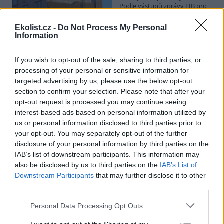
Podle výstupů zprávy EIB pro
Ministerstvo pro místní rozvoj
se to týká přibližně 1,1 milionu lidí, tedy zhruba 40 % osob žijících v
Ekolist.cz -
Do Not Process My Personal
nájmu. K řešení krize dostupnosti bydlení je kromě nové výstavby
Information
nutné systematicky využívat také renovace stávajících budov. Ty
mohou nabídnout kvalitní bydlení, například díky využití objektů v
centrech obcí, a zároveň snižovat jeho dlouhodobé provozní
If you wish to opt-out of the sale, sharing to third parties, or
náklady. Desetina českých domácností totiž vydává na bydlení více
processing of your personal or sensitive information for
než 40 % svých příjmů.
targeted advertising by us, please use the below opt-out
section to confirm your selection. Please note that after your
opt-out request is processed you may continue seeing
Greenpeace: Podpora moratoria na hlubokomořskou
interest-based ads based on personal information utilized by
těžbu vzrostla na 46 států. ČR mezi nimi zatím chybí
us or personal information disclosed to third parties prior to
4.8.2026
your opt-out. You may separately opt-out of the further
Diskuse: 3
disclosure of your personal information by third parties on the
Přes víkend skončilo 31. Valné
shromáždění Mezinárodního
IAB’s list of downstream participants. This information may
úřadu pro mořské dno (ISA),
also be disclosed by us to third parties on the
IAB’s List of
kde měla své zastoupení i
Downstream Participants
that may further disclose it to other
Česká republika. Zasedání
third parties.
skončilo zklamáním, protože se vládám členských států nepodařilo
jasně deklarovat, že snahy o nezákonnou hlubinnou těžbu
Personal Data Processing Opt Outs
nebudou tolerovány.