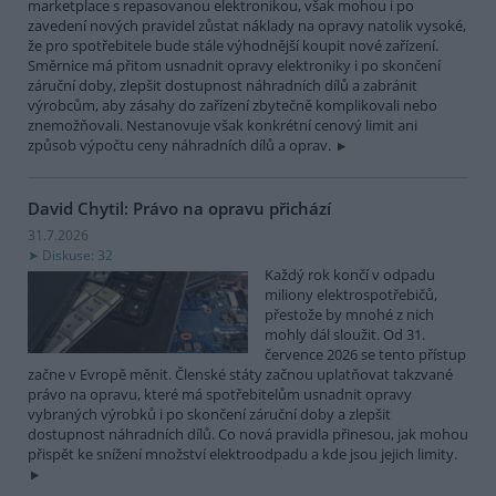
marketplace s repasovanou elektronikou, však mohou i po
zavedení nových pravidel zůstat náklady na opravy natolik vysoké,
že pro spotřebitele bude stále výhodnější koupit nové zařízení.
Směrnice má přitom usnadnit opravy elektroniky i po skončení
záruční doby, zlepšit dostupnost náhradních dílů a zabránit
výrobcům, aby zásahy do zařízení zbytečně komplikovali nebo
znemožňovali. Nestanovuje však konkrétní cenový limit ani
způsob výpočtu ceny náhradních dílů a oprav.
David Chytil: Právo na opravu přichází
31.7.2026
Diskuse: 32
Každý rok končí v odpadu
miliony elektrospotřebičů,
přestože by mnohé z nich
mohly dál sloužit. Od 31.
července 2026 se tento přístup
začne v Evropě měnit. Členské státy začnou uplatňovat takzvané
právo na opravu, které má spotřebitelům usnadnit opravy
vybraných výrobků i po skončení záruční doby a zlepšit
dostupnost náhradních dílů. Co nová pravidla přinesou, jak mohou
přispět ke snížení množství elektroodpadu a kde jsou jejich limity.